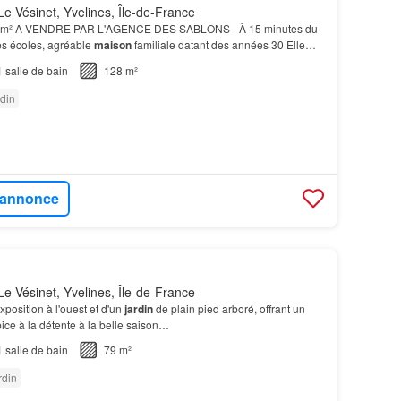
e Vésinet, Yvelines, Île-de-France
8 m² A VENDRE PAR L'AGENCE DES SABLONS - À 15 minutes du
es écoles, agréable
maison
familiale datant des années 30 Elle
e vaste entrée, un double séjour lumineux ouvran…
1
salle de bain
128 m²
din
l'annonce
e Vésinet, Yvelines, Île-de-France
xposition à l'ouest et d'un
jardin
de plain pied arboré, offrant un
ice à la détente à la belle saison…
1
salle de bain
79 m²
rdin