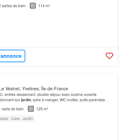
2
salles de bain
114 m²
l'annonce
e Vésinet, Yvelines, Île-de-France
: entrée desservant, double séjour avec cuisine ouverte
 donnant sur
jardin
, salle à manger, WC invités, suite parentale
ecq à 10 min à pieds…
1
salle de bain
125 m²
uipée
Cave
Jardin