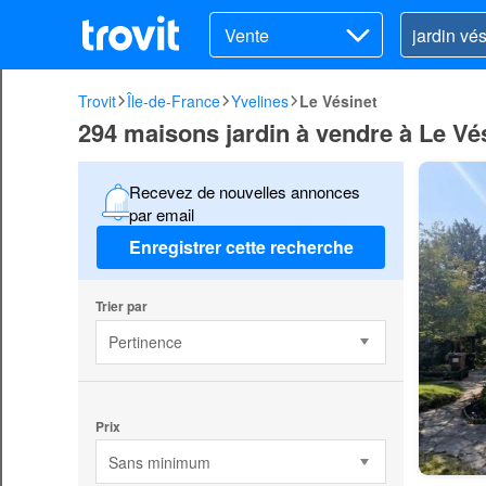
Vente
Trovit
Île-de-France
Yvelines
Le Vésinet
294 maisons jardin à vendre à Le Vé
Recevez de nouvelles annonces
par email
Enregistrer cette recherche
Trier par
Pertinence
Prix
Sans minimum