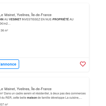
e Vésinet, Yvelines, Île-de-France
IN
AU
VESINET
INVESTISSEZ EN NUE-
PROPRIÉTÉ
AU
00€/m2…
136 m²
l'annonce
e Vésinet, Yvelines, Île-de-France
m² Dans un cadre serein et résidentiel, à deux pas des commerces
d du RER, cette belle
maison
de famille développe La cuisine,
le, bénéficie d'une vue directe sur…
207 m²