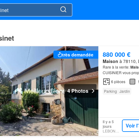
sinet
880 000 €
très demandée
Maison
à 78110, L
Rare à la vente:
Mais
CUISINIER vous prop
350m², pensé comme u
6
pièces
4 Photos
Parking
Jardin
Il y a 5
Voir 
jours
LEBONCOIN