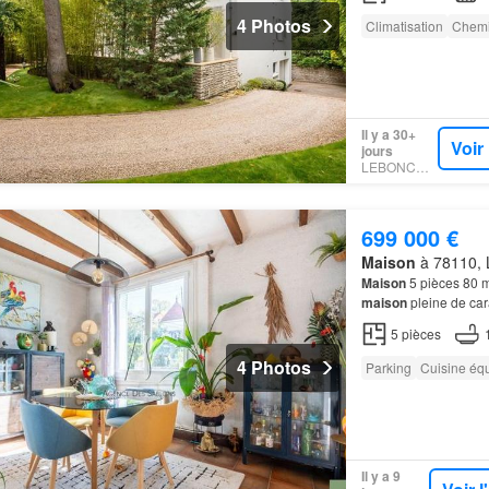
4 Photos
Climatisation
Chem
Il y a 30+
Voir
jours
LEBONCOIN
699 000 €
Maison
à 78110, L
Maison
5 pièces 80
maison
pleine de car
l’extérieur, vous prof
5
pièces
4 Photos
Parking
Cuisine éq
Il y a 9