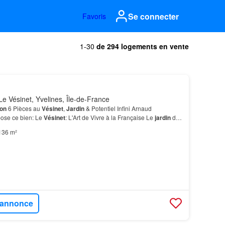
Se connecter
Favoris
1-30
de 294 logements en vente
e Vésinet, Yvelines, Île-de-France
on
6 Pièces au
Vésinet
,
Jardin
& Potentiel Infini Arnaud
ose ce bien: Le
Vésinet
: L'Art de Vivre à la Française Le
jardin
de
n havre de paix, invite à la détente ou…
136 m²
l'annonce