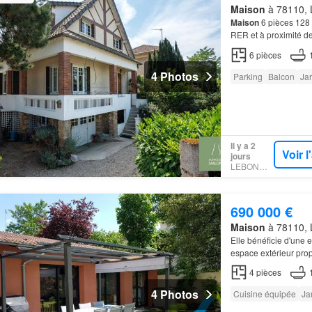
Maison
à 78110, L
Maison
6 pièces 12
RER et à proximité d
comprend au RDC: un
6
pièces
4 Photos
Parking
Balcon
Jar
Il y a 2
Voir 
jours
LEBONCOIN
690 000 €
Maison
à 78110, L
Elle bénéficie d'une e
espace extérieur prop
4
pièces
4 Photos
Cuisine équipée
Ja