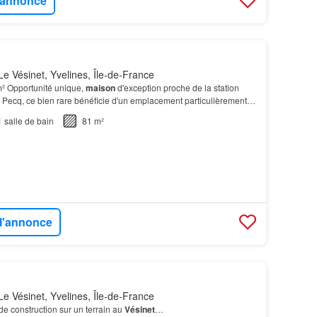
l'annonce
e Vésinet, Yvelines, Île-de-France
² Opportunité unique,
maison
d'exception proche de la station
Pecq, ce bien rare bénéficie d'un emplacement particulièrement
rmante
maison individuelle
ancienne avec…
1
salle de bain
81 m²
 l'annonce
e Vésinet, Yvelines, Île-de-France
de construction sur un terrain au
Vésinet
…