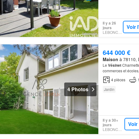
Il y a 26
Voir 
jours
LEBONCOIN
644 000 €
Maison
à 78110, L
Le
Vésinet
Charmettes
commerces et écoles
dispose en rez de ch
4
pièces
4 Photos
Jardin
Il y a 30+
Voir
jours
LEBONCOIN