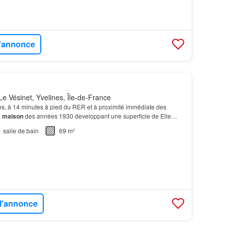
l'annonce
e Vésinet, Yvelines, Île-de-France
, à 14 minutes à pied du RER et à proximité immédiate des
,
maison
des années 1930 developpant une superficie de Elle
aussée d'une entrée, séjour de 21 m² exposé ple…
1
salle de bain
69 m²
 l'annonce