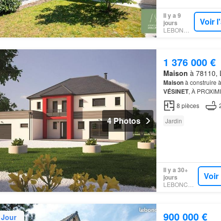
Il y a 9
Voir 
jours
LEBONCOIN
1 376 000 €
Maison
à 78110, L
Maison
à construire 
VÉSINET
, À PROXIMI
de 200 m² sur un terr
8
pièces
4 Photos
Jardin
Il y a 30+
Voir
jours
LEBONCOIN
900 000 €
 Jour