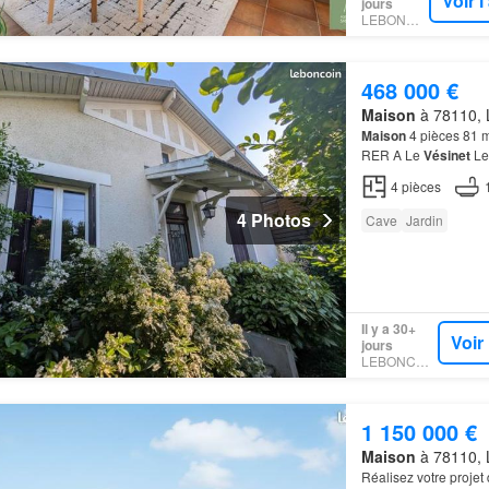
Voir 
jours
LEBONCOIN
468 000 €
Maison
à 78110, L
Maison
4 pièces 81 m
RER A Le
Vésinet
Le 
Découvrez cette cha
4
pièces
4 Photos
Cave
Jardin
Il y a 30+
Voir
jours
LEBONCOIN
1 150 000 €
Maison
à 78110, L
Réalisez votre projet 