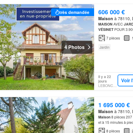
606 000 €
très demandée
Maison
à 78110, L
MAISON
AVEC
JARD
VÉSINET
POUR 3.9
7
pièces
4 Photos
Jardin
Il y a 22
Voir 
jours
LEBONCOIN
1 695 000 €
Maison
à 78110, L
Maison
8 pièces 207 
et à 15 minutes à pie
généreuse et convivia
8
pièces