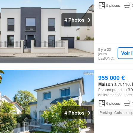
5
pièces
4 Photos
Il y a 23
Voir 
jours
LEBONCOIN
955 000 €
Maison
à 78110, L
Elle comprend au RDC
entièrement équipée
RER Le
Vésinet
Le P
6
pièces
4 Photos
Parking
Cuisine éq