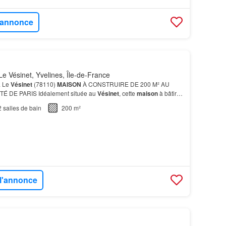
l'annonce
e Vésinet, Yvelines, Île-de-France
à Le
Vésinet
(78110)
MAISON
À CONSTRUIRE DE 200 M² AU
TÉ DE PARIS Idéalement située au
Vésinet
, cette
maison
à bâtir
ain de 1000 m² offre une vue sur
jardin
.…
2
salles de bain
200 m²
 l'annonce