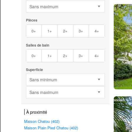
Sans maximum
Pièces
0+
1+
2+
3+
4+
Salles de bain
0+
1+
2+
3+
4+
Superficie
Sans minimum
Sans maximum
À proximité
Maison Chatou (402)
Maison Plain Pied Chatou (402)