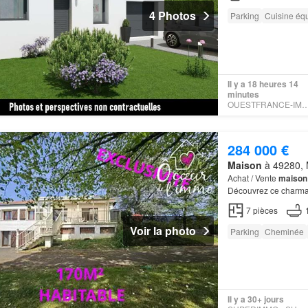
4 Photos
Parking
Cuisine éq
Il y a 18 heures 14
minutes
OUESTFRANCE-IMMO 
284 000 €
Maison
à 49280, M
Achat / Vente
maison
Découvrez ce charm
7
pièces
Voir la photo
Parking
Cheminée
Il y a 30+ jours