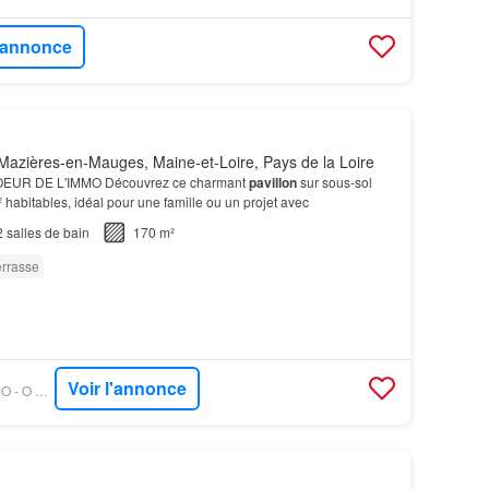
l'annonce
azières-en-Mauges, Maine-et-Loire, Pays de la Loire
EUR DE L'IMMO Découvrez ce charmant
pavillon
sur sous-sol
 habitables, idéal pour une famille ou un projet avec
2
salles de bain
170 m²
errasse
Voir l'annonce
OUESTFRANCE-IMMO - O COEUR DE L IMMO