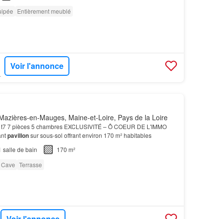
uipée
Entièrement meublé
Voir l'annonce
- NEHO
azières-en-Mauges, Maine-et-Loire, Pays de la Loire
t7 7 pièces 5 chambres EXCLUSIVITÉ – Ô COEUR DE L'IMMO
ant
pavillon
sur sous-sol offrant environ 170 m² habitables
1
salle de bain
170 m²
Cave
Terrasse
Voir l'annonce