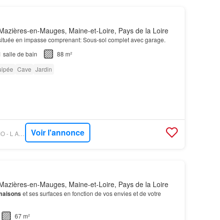
azières-en-Mauges, Maine-et-Loire, Pays de la Loire
 située en impasse comprenant: Sous-sol complet avec garage.
1
salle de bain
88 m²
uipée
Cave
Jardin
Voir l'annonce
OUESTFRANCE-IMMO - L AGENCE SABLAISE
azières-en-Mauges, Maine-et-Loire, Pays de la Loire
maisons
et ses surfaces en fonction de vos envies et de votre
67 m²