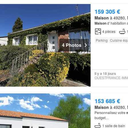
159 305 €
Maison
à 49280, M
Maison
d' habitation
4
pièces
Parking
Cuisine éq
4 Photos
Il y a 18 jours
153 685 €
au
Maison
à 49280, M
Personnalisez votre
budget…
1
salle de bain