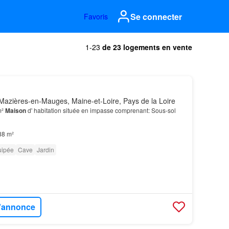
Se connecter
Favoris
1-23
de 23 logements en vente
azières-en-Mauges, Maine-et-Loire, Pays de la Loire
m²
Maison
d' habitation située en impasse comprenant: Sous-sol
88 m²
uipée
Cave
Jardin
l'annonce