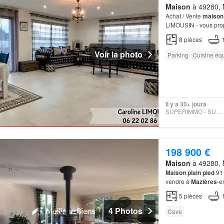
Maison
à 49280, M
Achat / Vente
maison
LIMOUSIN - vous pr
PLAIN-PIED
8
pièces
Voir la photo
Parking
Cuisine éq
Il y a 30+ jours
SUPERIMMO - SUPERIMMO
198 900 €
Maison
à 49280, M
Maison plain pied
91 
vendre à
Mazières
-e
Située à
Mazières
-en
5
pièces
4 Photos
Cave