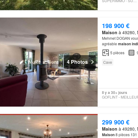
SUPERIMMO - SUPERIMMO
198 900 €
Maison
à 49280, M
Mehmet DOGAN vous 
agréable
maison indi
Située à
Mazières
-en
5
pièces
4 Photos
Cave
Il y a 30+ jours
299 900 €
Maison
à 49280, M
Maison
8 pièces 131