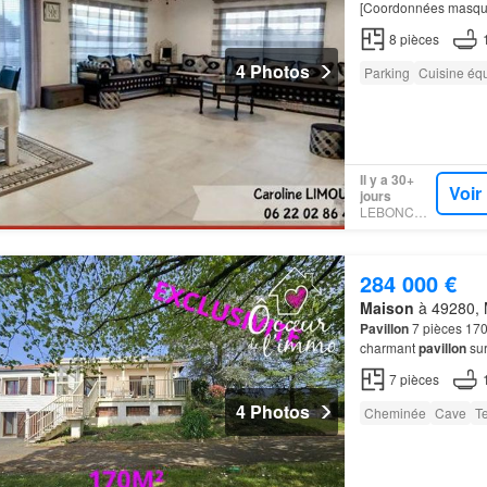
[Coordonnées masqu
MAUGES
, UNE
8
pièces
4 Photos
Parking
Cuisine éq
Il y a 30+
Voir
jours
LEBONCOIN
284 000 €
Maison
à 49280, M
Pavillon
7 pièces 17
charmant
pavillon
sur
7
pièces
4 Photos
Cheminée
Cave
T