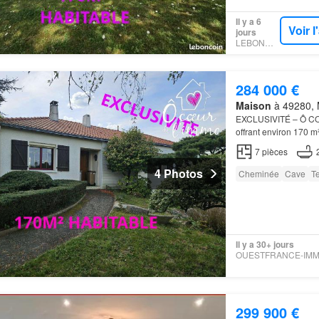
Il y a 6
Voir 
jours
LEBONCOIN
284 000 €
Maison
à 49280, M
EXCLUSIVITÉ – Ô CO
offrant environ 170 m²
7
pièces
4 Photos
Cheminée
Cave
T
Il y a 30+ jours
299 900 €