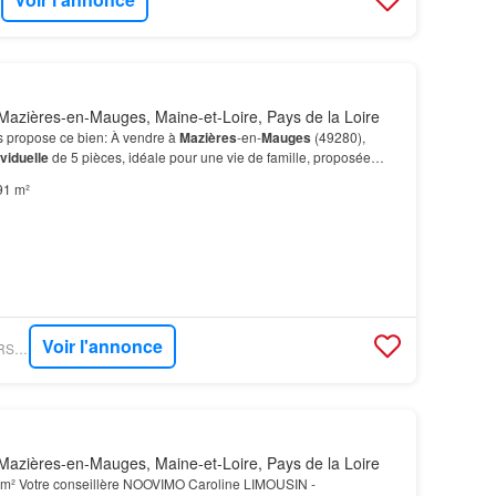
azières-en-Mauges, Maine-et-Loire, Pays de la Loire
propose ce bien: À vendre à
Mazières
-en-
Mauges
(49280),
viduelle
de 5 pièces, idéale pour une vie de famille, proposée
-
Mauges
, cette
maison
profite d'un cadre de vie…
91 m²
Voir l'annonce
GOFLINT - MEILLEURS BIENS IMMO
azières-en-Mauges, Maine-et-Loire, Pays de la Loire
 m² Votre conseillère NOOVIMO Caroline LIMOUSIN -