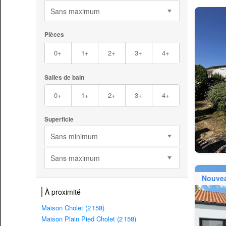
Sans maximum
Pièces
0+
1+
2+
3+
4+
Salles de bain
0+
1+
2+
3+
4+
Superficie
Sans minimum
Sans maximum
Nouve
À proximité
Maison Cholet (2 158)
Maison Plain Pied Cholet (2 158)