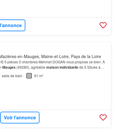
 l'annonce
azières-en-Mauges, Maine-et-Loire, Pays de la Loire
t5 5 pièces 3 chambres Mehmet DOGAN vous propose ce bien: À
n-
Mauges
(49280), agréable
maison individuelle
de 5 Située à
s
, cette
maison
profite d'un cadre de vie reche…
1
salle de bain
91 m²
Voir l'annonce