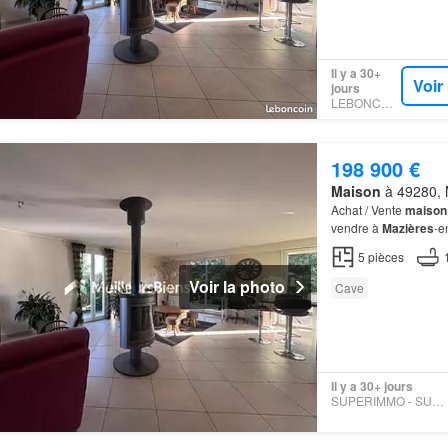
Il y a 30+
Voir
jours
LEBONCOIN
198 900 €
Maison
à 49280, M
Achat / Vente
maison
vendre à
Mazières
-e
Mazières
-en-
Mauge
5
pièces
Voir la photo
Cave
Il y a 30+ jours
SUPERIMMO - SUPERIMMO