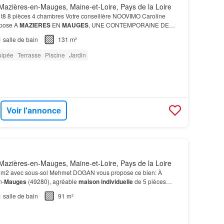
azières-en-Mauges, Maine-et-Loire, Pays de la Loire
t8 8 pièces 4 chambres Votre conseillère NOOVIMO Caroline
opose A
MAZIERES
EN
MAUGES
, UNE CONTEMPORAINE DE
1
salle de bain
131 m²
uipée
Terrasse
Piscine
Jardin
Voir l'annonce
azières-en-Mauges, Maine-et-Loire, Pays de la Loire
m2 avec sous-sol Mehmet DOGAN vous propose ce bien: À
n-
Mauges
(49280), agréable
maison individuelle
de 5 pièces
-
Mauges
, cette
maison
profite d'un cadre de vie rech…
1
salle de bain
91 m²