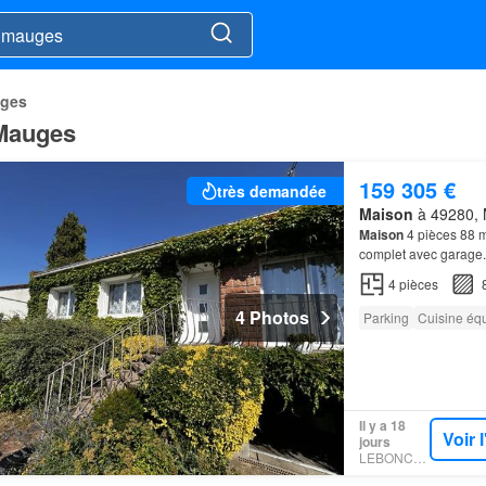
uges
 Mauges
159 305 €
très demandée
Maison
à 49280, M
Maison
4 pièces 88 
complet avec garage.
4
pièces
4 Photos
Parking
Cuisine éq
Il y a 18
Voir 
jours
LEBONCOIN