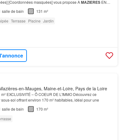
ées] [Coordonnées masquées] vous propose A
MAZIERES
EN
1
salle de bain
131 m²
uipée
Terrasse
Piscine
Jardin
 l'annonce
azières-en-Mauges, Maine-et-Loire, Pays de la Loire
0 m² EXCLUSIVITÉ – Ô COEUR DE L'IMMO Découvrez ce
 sous-sol offrant environ 170 m² habitables, idéal pour une
1
salle de bain
170 m²
errasse