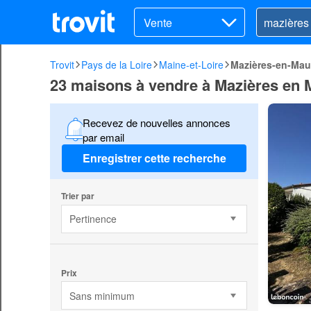
Vente
Trovit
Pays de la Loire
Maine-et-Loire
Mazières-en-Ma
23 maisons à vendre à Mazières en
Recevez de nouvelles annonces
par email
Enregistrer cette recherche
Trier par
Pertinence
Prix
Sans minimum