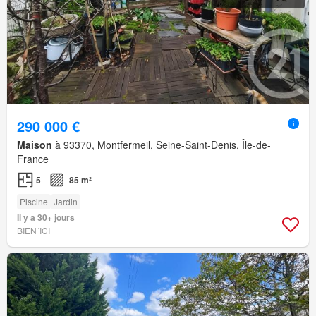
290 000 €
Maison
à 93370, Montfermeil, Seine-Saint-Denis, Île-de-
France
5
85 m²
Piscine
Jardin
Il y a 30+ jours
BIEN´ICI