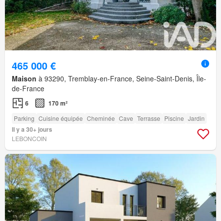
465 000 €
Maison
à 93290, Tremblay-en-France, Seine-Saint-Denis, Île-
de-France
6
170 m²
Parking
Cuisine équipée
Cheminée
Cave
Terrasse
Piscine
Jardin
Il y a 30+ jours
LEBONCOIN