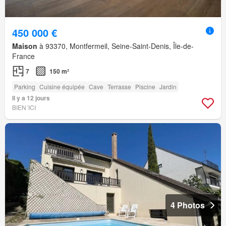
450 000 €
Maison
à 93370, Montfermeil, Seine-Saint-Denis, Île-de-
France
7
150 m²
Parking
Cuisine équipée
Cave
Terrasse
Piscine
Jardin
Il y a 12 jours
BIEN´ICI
4 Photos