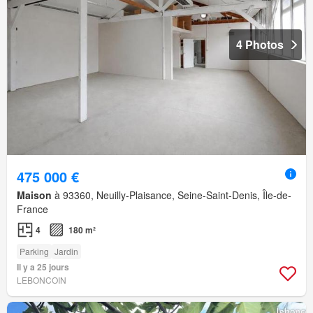
4 Photos
475 000 €
Maison
à 93360, Neuilly-Plaisance, Seine-Saint-Denis, Île-de-
France
4
180 m²
Parking
Jardin
Il y a 25 jours
LEBONCOIN