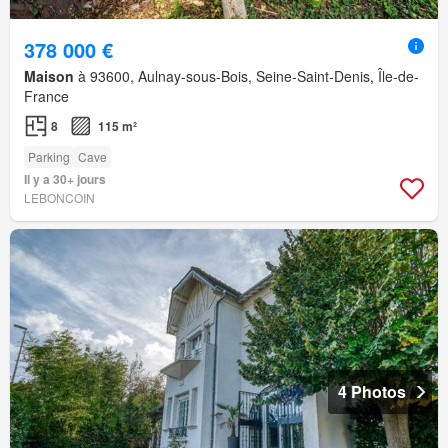
378 000 €
Maison
à 93600, Aulnay-sous-Bois, Seine-Saint-Denis, Île-de-
France
8
115 m²
Parking
Cave
Il y a 30+ jours
LEBONCOIN
4 Photos