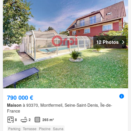
12 Photos
790 000 €
Maison
à 93370, Montfermeil, Seine-Saint-Denis, Île-de-
France
8
2
265 m²
Parking
Terrasse
Piscine
Sauna