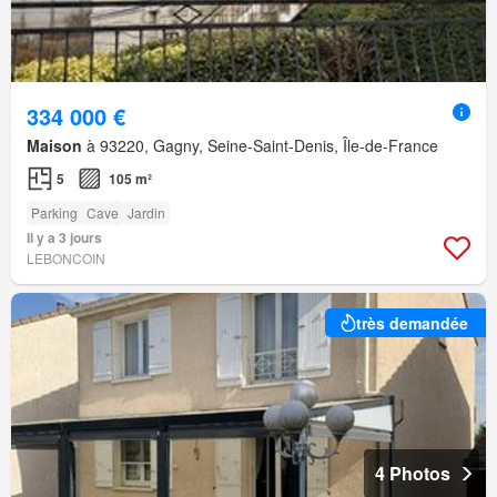
334 000 €
Maison
à 93220, Gagny, Seine-Saint-Denis, Île-de-France
5
105 m²
Parking
Cave
Jardin
Il y a 3 jours
LEBONCOIN
très demandée
4 Photos