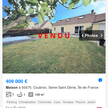
4 Photos
409 000 €
Maison
à 93470, Coubron, Seine-Saint-Denis, Île-de-France
7
1
130 m²
Parking
Climatisation
Cheminée
Cave
Terrasse
Piscine
Jardin
Il y a 30+ jours