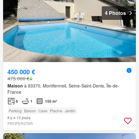
4 Photos
450 000 €
475 000 €
Maison
à 93370, Montfermeil, Seine-Saint-Denis, Île-de-
France
6
1
150 m²
Parking
Balcon
Cave
Piscine
Jardin
Il y a 13 jours
PROPERSTAR