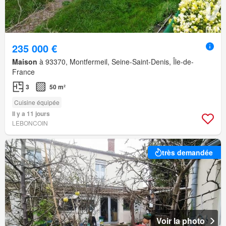
235 000 €
Maison
à 93370, Montfermeil, Seine-Saint-Denis, Île-de-
France
3
50 m²
Cuisine équipée
Il y a 11 jours
LEBONCOIN
très demandée
Voir la photo