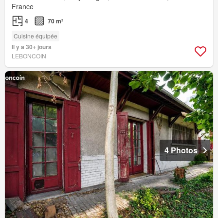
France
4
70 m²
Cuisine équipée
Il y a 30+ jours
LEBONCOIN
4 Photos