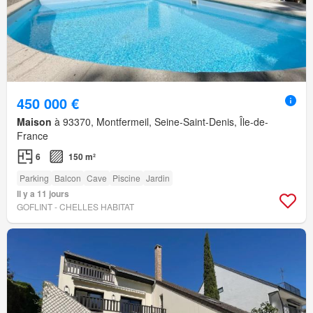
450 000 €
Maison
à 93370, Montfermeil, Seine-Saint-Denis, Île-de-
France
6
150 m²
Parking
Balcon
Cave
Piscine
Jardin
Il y a 11 jours
GOFLINT - CHELLES HABITAT