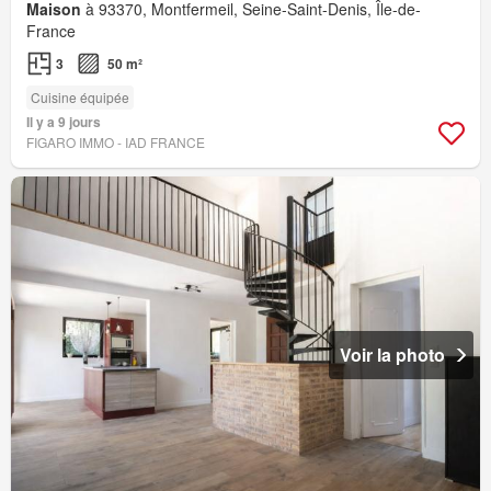
Maison
à 93370, Montfermeil, Seine-Saint-Denis, Île-de-
France
3
50 m²
Cuisine équipée
Il y a 9 jours
FIGARO IMMO - IAD FRANCE
Voir la photo