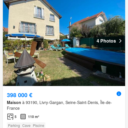
4 Photos
398 000 €
Maison
à 93190, Livry-Gargan, Seine-Saint-Denis, Île-de-
France
5
110 m²
Parking
Cave
Piscine