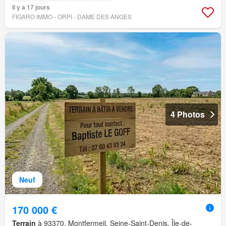
Il y a 17 jours
FIGARO IMMO - ORPI - DAME DES ANGES
4 Photos
Neuf
170 000 €
Terrain
à 93370, Montfermeil, Seine-Saint-Denis, Île-de-