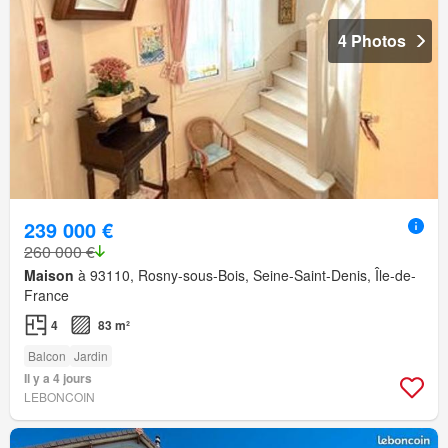
4 Photos
239 000 €
260 000 €
Maison
à 93110, Rosny-sous-Bois, Seine-Saint-Denis, Île-de-
France
4
83 m²
Balcon
Jardin
Il y a 4 jours
LEBONCOIN