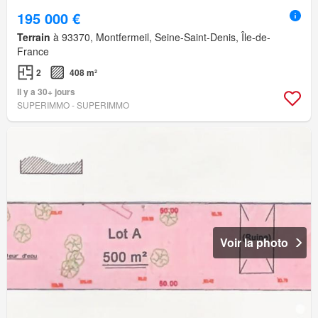
195 000 €
Terrain
à 93370, Montfermeil, Seine-Saint-Denis, Île-de-
France
2
408 m²
Il y a 30+ jours
SUPERIMMO - SUPERIMMO
Voir la photo