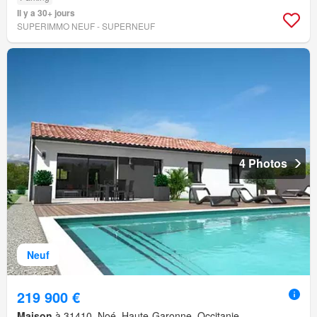
Il y a 30+ jours
SUPERIMMO NEUF - SUPERNEUF
4 Photos
Neuf
219 900 €
Maison
à 31410, Noé, Haute-Garonne, Occitanie