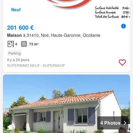
Neuf
201 600 €
Maison
à 31410, Noé, Haute-Garonne, Occitanie
4
73 m²
Parking
Il y a 24 jours
SUPERIMMO NEUF - SUPERNEUF
4 Photos