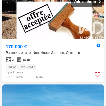
Voir la photo
170 000 €
Maison
à 31410, Noé, Haute-Garonne, Occitanie
3
87 m²
Parking
Cave
Jardin
Il y a 11 jours
SUPERIMMO - SUPERIMMO