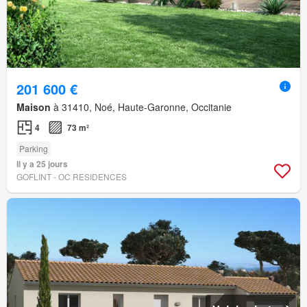
201 600 €
Maison
à 31410, Noé, Haute-Garonne, Occitanie
4
73 m²
Parking
Il y a 25 jours
GOFLINT - OC RESIDENCES