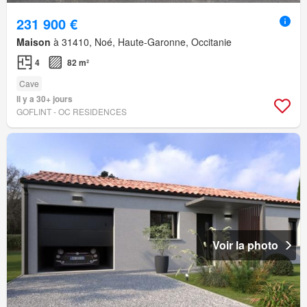
231 900 €
Maison
à 31410, Noé, Haute-Garonne, Occitanie
4
82 m²
Cave
Il y a 30+ jours
GOFLINT - OC RESIDENCES
Voir la photo