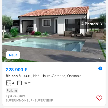
4 Photos
Neuf
228 900 €
Maison
à 31410, Noé, Haute-Garonne, Occitanie
4
86 m²
Parking
Il y a 30+ jours
SUPERIMMO NEUF - SUPERNEUF