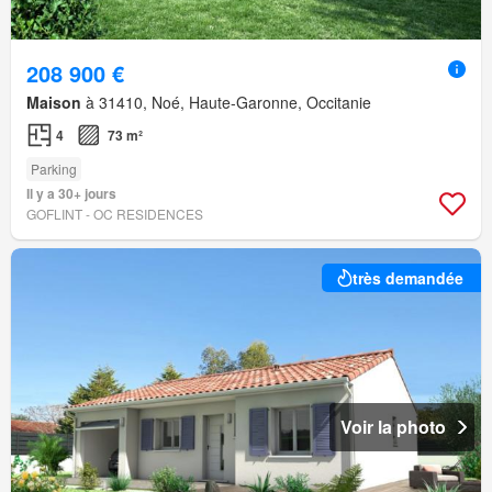
208 900 €
Maison
à 31410, Noé, Haute-Garonne, Occitanie
4
73 m²
Parking
Il y a 30+ jours
GOFLINT - OC RESIDENCES
très demandée
Voir la photo