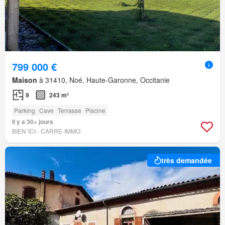
799 000 €
Maison
à 31410, Noé, Haute-Garonne, Occitanie
9
243 m²
Parking
Cave
Terrasse
Piscine
Il y a 30+ jours
BIEN´ICI - CARRE-IMMO
très demandée