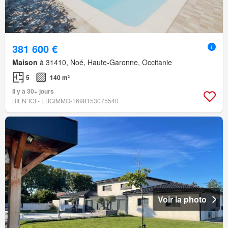
381 600 €
Maison
à 31410, Noé, Haute-Garonne, Occitanie
5
140 m²
Il y a 30+ jours
BIEN´ICI - EBGIMMO-1698153075540
Voir la photo