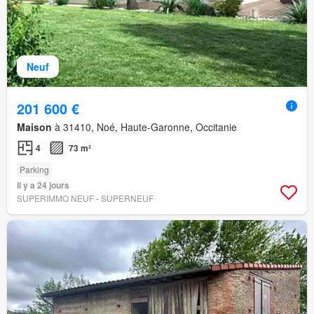
Neuf
201 600 €
Maison
à 31410, Noé, Haute-Garonne, Occitanie
4
73 m²
Parking
Il y a 24 jours
SUPERIMMO NEUF - SUPERNEUF