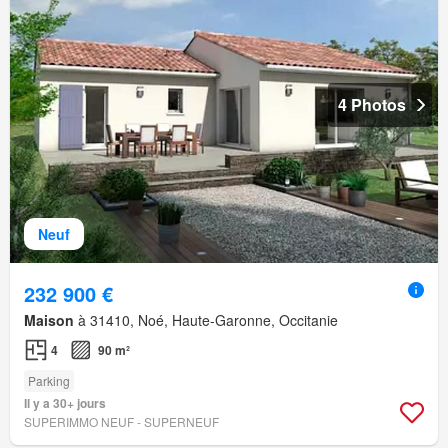
4 Photos
Neuf
232 900 €
Maison
à 31410, Noé, Haute-Garonne, Occitanie
4
90 m²
Parking
Il y a 30+ jours
SUPERIMMO NEUF - SUPERNEUF