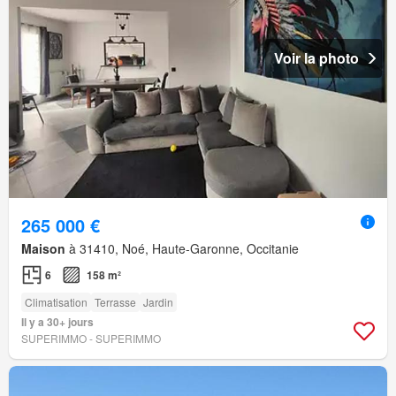
Voir la photo
265 000 €
Maison
à 31410, Noé, Haute-Garonne, Occitanie
6
158 m²
Climatisation
Terrasse
Jardin
Il y a 30+ jours
SUPERIMMO - SUPERIMMO