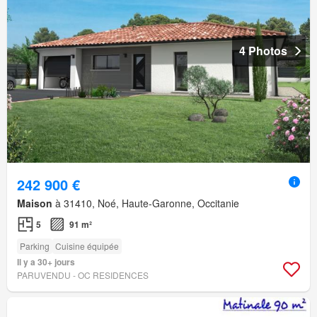
4 Photos
242 900 €
Maison
à 31410, Noé, Haute-Garonne, Occitanie
5
91 m²
Parking
Cuisine équipée
Il y a 30+ jours
PARUVENDU - OC RESIDENCES