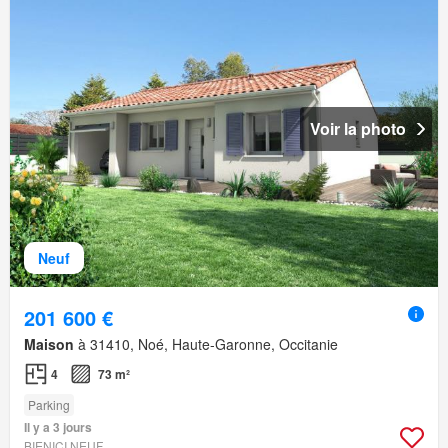
Voir la photo
Neuf
201 600 €
Maison
à 31410, Noé, Haute-Garonne, Occitanie
4
73 m²
Parking
Il y a 3 jours
BIENICI NEUF