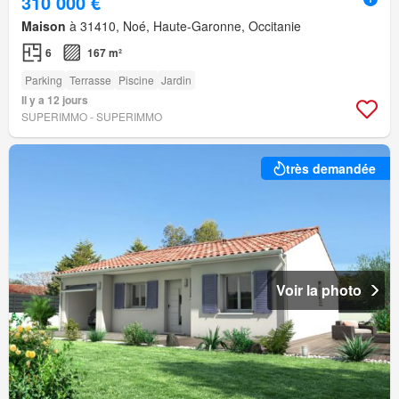
310 000 €
Maison
à 31410, Noé, Haute-Garonne, Occitanie
6
167 m²
Parking
Terrasse
Piscine
Jardin
Il y a 12 jours
SUPERIMMO - SUPERIMMO
très demandée
Voir la photo