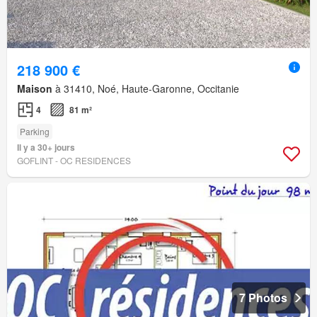
218 900 €
Maison
à 31410, Noé, Haute-Garonne, Occitanie
4
81 m²
Parking
Il y a 30+ jours
GOFLINT - OC RESIDENCES
7 Photos