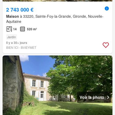
2 743 000 €
Maison
à 33220, Sainte-Foy-la-Grande, Gironde, Nouvelle-
Aquitaine
14
520 m²
Jardin
Il y a 30+ jours
BIEN´ICI - BVIEYMET
Voir la photo