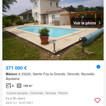
Voir la photo
371 000 €
Maison
à 33220, Sainte-Foy-la-Grande, Gironde, Nouvelle-
Aquitaine
6
159 m²
Cuisine équipée
Cheminée
Terrasse
Piscine
Il y a 30+ jours
BIEN´ICI - BVIEYMET