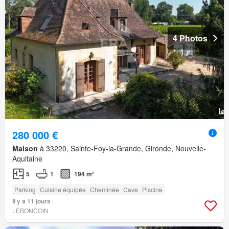
4 Photos
280 000 €
Maison
à 33220, Sainte-Foy-la-Grande, Gironde, Nouvelle-
Aquitaine
5
1
194 m²
Parking
Cuisine équipée
Cheminée
Cave
Piscine
Il y a 11 jours
LEBONCOIN