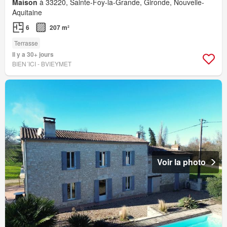
Maison
à 33220, Sainte-Foy-la-Grande, Gironde, Nouvelle-
Aquitaine
6
207 m²
Terrasse
Il y a 30+ jours
BIEN´ICI - BVIEYMET
Voir la photo