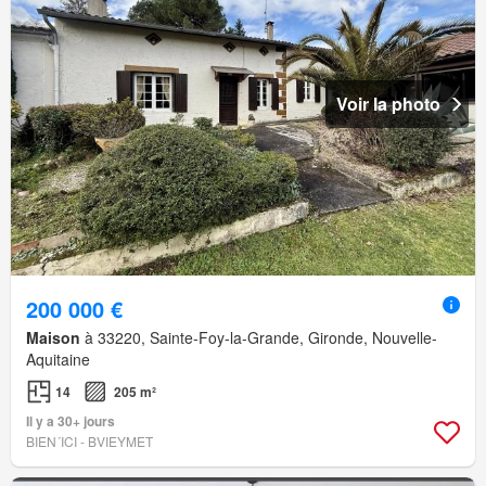
Voir la photo
200 000 €
Maison
à 33220, Sainte-Foy-la-Grande, Gironde, Nouvelle-
Aquitaine
14
205 m²
Il y a 30+ jours
BIEN´ICI - BVIEYMET