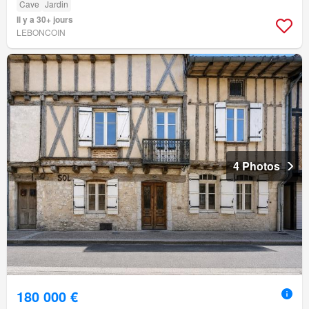
Cave
Jardin
Il y a 30+ jours
LEBONCOIN
4 Photos
180 000 €