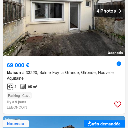
4 Photos
69 000 €
Maison
à 33220, Sainte-Foy-la-Grande, Gironde, Nouvelle-
Aquitaine
3
95 m²
Parking
Cave
Il y a 9 jours
LEBONCOIN
Nouveau
très demandée