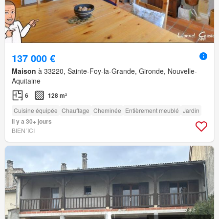
137 000 €
Maison
à 33220, Sainte-Foy-la-Grande, Gironde, Nouvelle-
Aquitaine
6
128 m²
Cuisine équipée
Chauffage
Cheminée
Entièrement meublé
Jardin
Il y a 30+ jours
BIEN´ICI