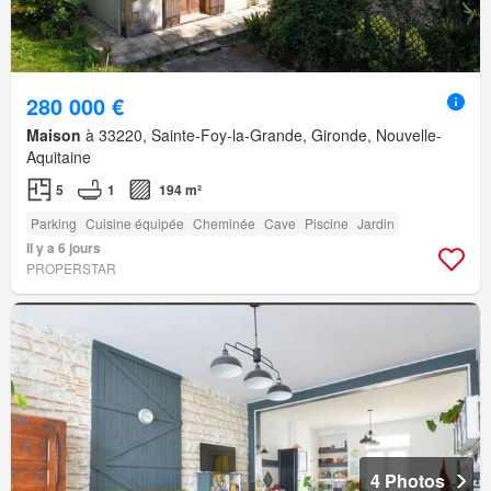
280 000 €
Maison
à 33220, Sainte-Foy-la-Grande, Gironde, Nouvelle-
Aquitaine
5
1
194 m²
Parking
Cuisine équipée
Cheminée
Cave
Piscine
Jardin
Il y a 6 jours
PROPERSTAR
4 Photos