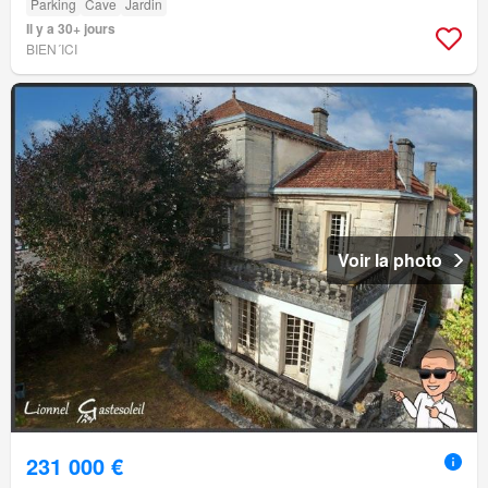
Parking
Cave
Jardin
Il y a 30+ jours
BIEN´ICI
Voir la photo
231 000 €