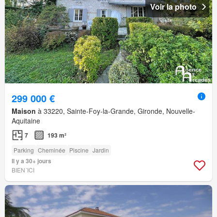
Voir la photo
299 000 €
Maison
à 33220, Sainte-Foy-la-Grande, Gironde, Nouvelle-
Aquitaine
7
193 m²
Parking
Cheminée
Piscine
Jardin
Il y a 30+ jours
BIEN´ICI