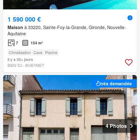
1 590 000 €
Maison
à 33220, Sainte-Foy-la-Grande, Gironde, Nouvelle-
Aquitaine
7
154 m²
Climatisation
Cave
Piscine
Il y a 30+ jours
BIEN´ICI - BVIEYMET
très demandée
4 Photos