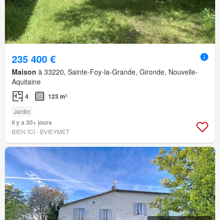
235 400 €
Maison
à 33220, Sainte-Foy-la-Grande, Gironde, Nouvelle-
Aquitaine
4
123 m²
Jardin
Il y a 30+ jours
BIEN´ICI - BVIEYMET