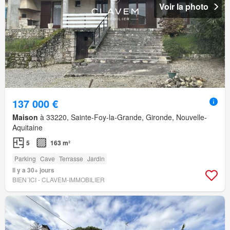
Voir la photo
137 000 €
Maison
à 33220, Sainte-Foy-la-Grande, Gironde, Nouvelle-
Aquitaine
5
163 m²
Parking
Cave
Terrasse
Jardin
Il y a 30+ jours
BIEN´ICI - CLAVEM-IMMOBILIER