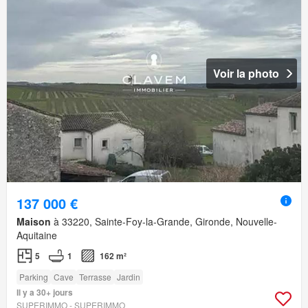
Voir la photo
137 000 €
Maison
à 33220, Sainte-Foy-la-Grande, Gironde, Nouvelle-
Aquitaine
5
1
162 m²
Parking
Cave
Terrasse
Jardin
Il y a 30+ jours
SUPERIMMO - SUPERIMMO