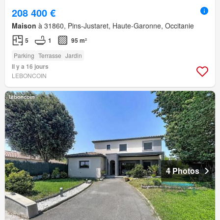
208 400 €
Maison
à 31860, Pins-Justaret, Haute-Garonne, Occitanie
5
1
95 m²
Parking
Terrasse
Jardin
Il y a 16 jours
LEBONCOIN
4 Photos