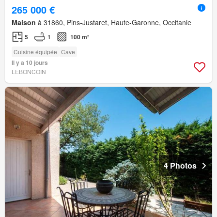
265 000 €
Maison
à 31860, Pins-Justaret, Haute-Garonne, Occitanie
5
1
100 m²
Cuisine équipée
Cave
Il y a 10 jours
LEBONCOIN
4 Photos