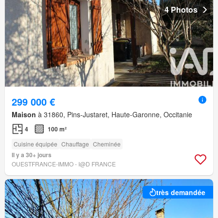
4 Photos
299 000 €
Maison
à 31860, Pins-Justaret, Haute-Garonne, Occitanie
4
100 m²
Cuisine équipée
Chauffage
Cheminée
Il y a 30+ jours
OUESTFRANCE-IMMO - I@D FRANCE
très demandée