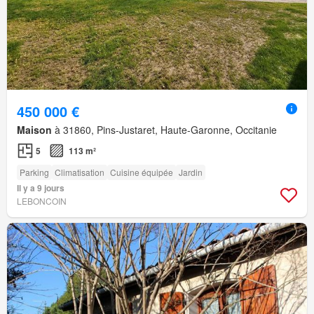
450 000 €
Maison
à 31860, Pins-Justaret, Haute-Garonne, Occitanie
5
113 m²
Parking
Climatisation
Cuisine équipée
Jardin
Il y a 9 jours
LEBONCOIN