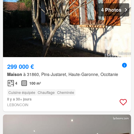
4 Photos
299 000 €
Maison
à 31860, Pins-Justaret, Haute-Garonne, Occitanie
4
100 m²
Cuisine équipée
Chauffage
Cheminée
Il y a 30+ jours
LEBONCOIN