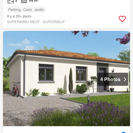
5
94 m²
Parking
Cave
Jardin
Il y a 30+ jours
SUPERIMMO NEUF - SUPERNEUF
4 Photos