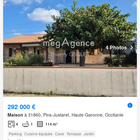
4 Photos
292 000 €
Maison
à 31860, Pins-Justaret, Haute-Garonne, Occitanie
4
1
114 m²
Parking
Cuisine équipée
Cave
Terrasse
Jardin