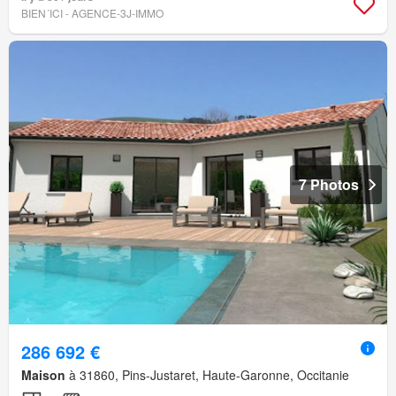
BIEN´ICI - AGENCE-3J-IMMO
7 Photos
286 692 €
Maison
à 31860, Pins-Justaret, Haute-Garonne, Occitanie