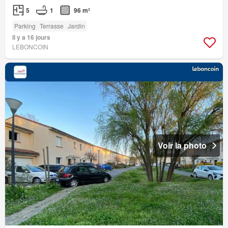
5
1
96 m²
Parking
Terrasse
Jardin
Il y a 16 jours
LEBONCOIN
Voir la photo