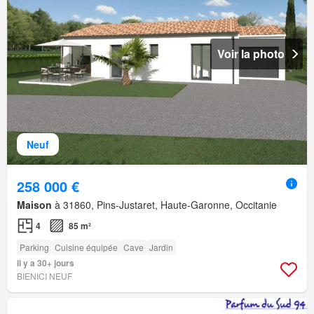
Voir la photo
Neuf
258 000 €
Maison
à 31860, Pins-Justaret, Haute-Garonne, Occitanie
4
85 m²
Parking
Cuisine équipée
Cave
Jardin
Il y a 30+ jours
BIENICI NEUF