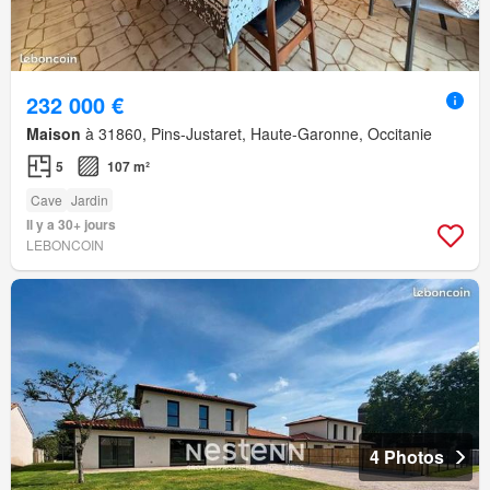
232 000 €
Maison
à 31860, Pins-Justaret, Haute-Garonne, Occitanie
5
107 m²
Cave
Jardin
Il y a 30+ jours
LEBONCOIN
4 Photos