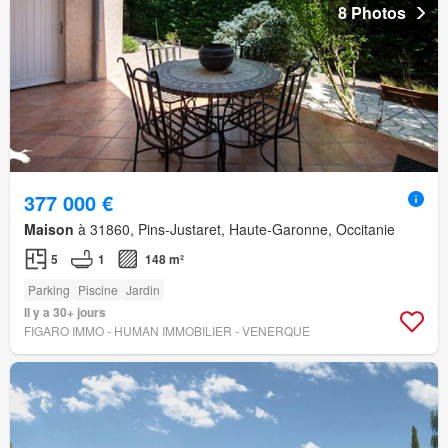
8 Photos
377 000 €
Maison
à 31860, Pins-Justaret, Haute-Garonne, Occitanie
5
1
148 m²
Parking
Piscine
Jardin
Il y a 30+ jours
FIGARO IMMO - HUMAN IMMOBILIER - VENERQUE