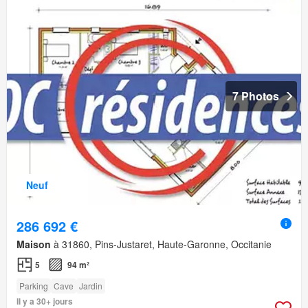
7 Photos
Neuf
286 692 €
Maison
à 31860, Pins-Justaret, Haute-Garonne, Occitanie
5
94 m²
Parking
Cave
Jardin
Il y a 30+ jours