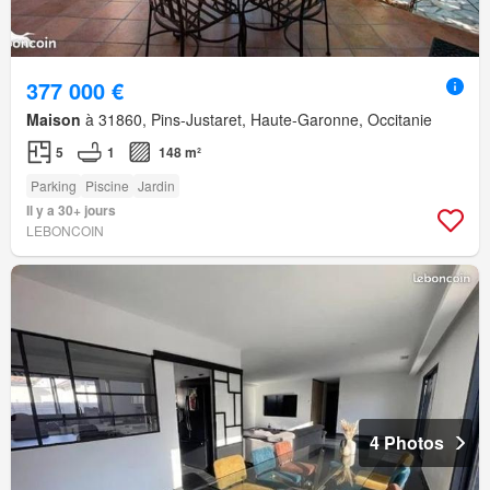
377 000 €
Maison
à 31860, Pins-Justaret, Haute-Garonne, Occitanie
5
1
148 m²
Parking
Piscine
Jardin
Il y a 30+ jours
LEBONCOIN
4 Photos