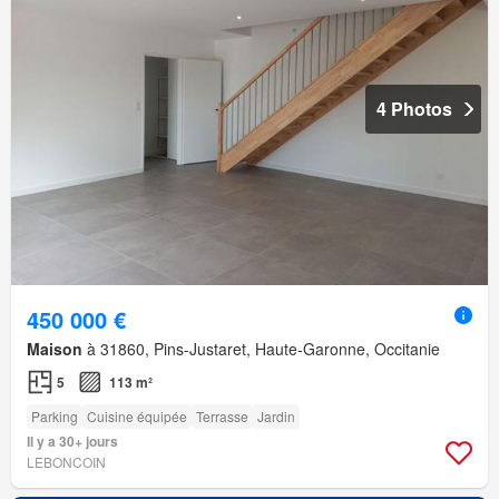
4 Photos
450 000 €
Maison
à 31860, Pins-Justaret, Haute-Garonne, Occitanie
5
113 m²
Parking
Cuisine équipée
Terrasse
Jardin
Il y a 30+ jours
LEBONCOIN