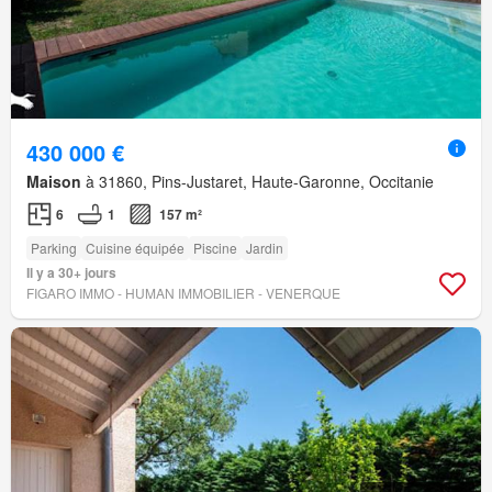
430 000 €
Maison
à 31860, Pins-Justaret, Haute-Garonne, Occitanie
6
1
157 m²
Parking
Cuisine équipée
Piscine
Jardin
Il y a 30+ jours
FIGARO IMMO - HUMAN IMMOBILIER - VENERQUE