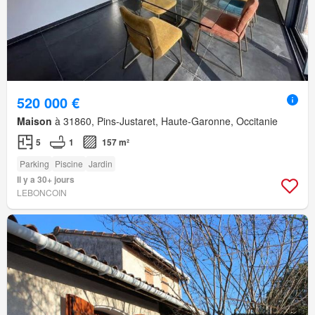
520 000 €
Maison
à 31860, Pins-Justaret, Haute-Garonne, Occitanie
5
1
157 m²
Parking
Piscine
Jardin
Il y a 30+ jours
LEBONCOIN