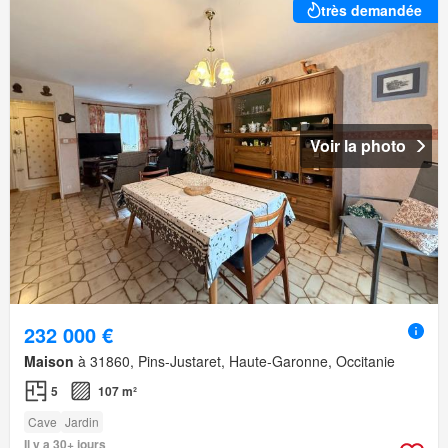
très demandée
Voir la photo
232 000 €
Maison
à 31860, Pins-Justaret, Haute-Garonne, Occitanie
5
107 m²
Cave
Jardin
Il y a 30+ jours