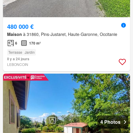
480 000 €
Maison
à 31860, Pins-Justaret, Haute-Garonne, Occitanie
6
170 m²
Terrasse
Jardin
Il y a 24 jours
LEBONCOIN
4 Photos