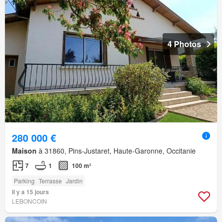
4 Photos
280 000 €
Maison
à 31860, Pins-Justaret, Haute-Garonne, Occitanie
7
1
100 m²
Parking
Terrasse
Jardin
Il y a 15 jours
LEBONCOIN