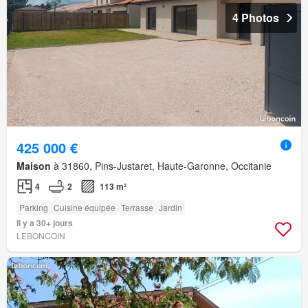
4 Photos
425 000 €
Maison
à 31860, Pins-Justaret, Haute-Garonne, Occitanie
4
2
113 m²
Parking
Cuisine équipée
Terrasse
Jardin
Il y a 30+ jours
LEBONCOIN