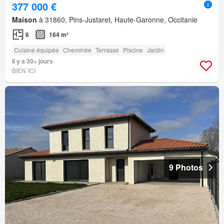
377 000 €
Maison
à 31860, Pins-Justaret, Haute-Garonne, Occitanie
6
164 m²
Cuisine équipée
Cheminée
Terrasse
Piscine
Jardin
Il y a 30+ jours
BIEN´ICI
9 Photos