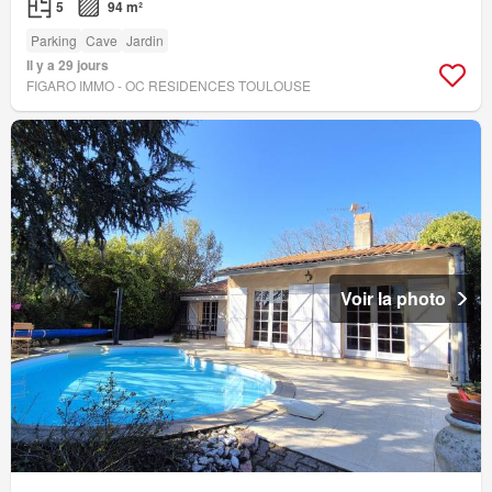
5
94 m²
Parking
Cave
Jardin
Il y a 29 jours
FIGARO IMMO - OC RESIDENCES TOULOUSE
Voir la photo