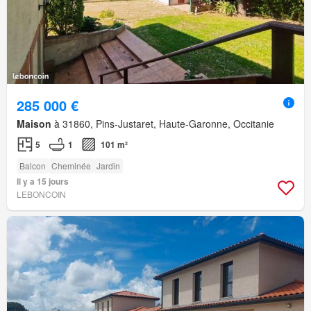
285 000 €
Maison
à 31860, Pins-Justaret, Haute-Garonne, Occitanie
5
1
101 m²
Balcon
Cheminée
Jardin
Il y a 15 jours
LEBONCOIN