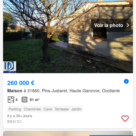
Voir la photo
260 000 €
Maison
à 31860, Pins-Justaret, Haute-Garonne, Occitanie
4
91 m²
Parking
Cheminée
Cave
Terrasse
Jardin
Il y a 30+ jours
BIEN´ICI