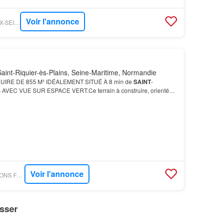
Voir l'annonce
FIGARO IMMO - CAUX-SEINE-IMMOBILIER
aint-Riquier-ès-Plains, Seine-Maritime, Normandie
IRE DE 855 M² IDÉALEMENT SITUÉ À 8 min de
SAINT
-
S
AVEC VUE SUR ESPACE VERT.Ce terrain à construire, orienté
ment situé à
Saint
-
Riquier
-
ès
-
Plains
.…
Voir l'annonce
PARUVENDU - MAISONS FRANCE CONFORT
sser