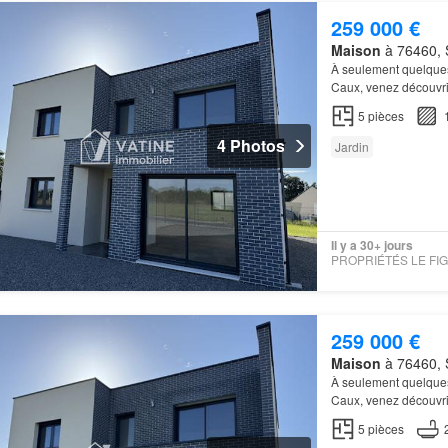
259 000 €
Maison
à 76460, 
À seulement quelques
Caux, venez découvrir
d'une
maison
moderne
5
pièces
4 Photos
Jardin
Il y a 30+ jours
259 000 €
Maison
à 76460, 
À seulement quelques
Caux, venez découvrir
d'une
maison
moderne
5
pièces