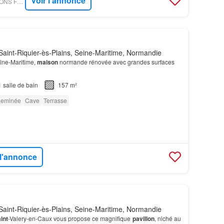
Voir l'annonce
PARUVENDU - MAISONS FRANCE CONFORT
aint-Riquier-ès-Plains, Seine-Maritime, Normandie
ine-Maritime,
maison
normande rénovée avec grandes surfaces
1
salle de bain
157 m²
eminée
Cave
Terrasse
 l'annonce
aint-Riquier-ès-Plains, Seine-Maritime, Normandie
int
-Valery-en-Caux vous propose ce magnifique
pavillon
, niché au