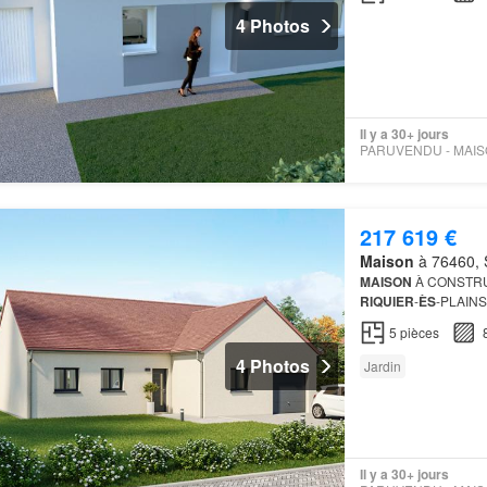
4 Photos
Il y a 30+ jours
217 619 €
Maison
à 76460, S
MAISON
À CONSTRUI
RIQUIER
-
ÈS
-PLAINS
cette l'espace de vie
5
pièces
4 Photos
Jardin
Il y a 30+ jours