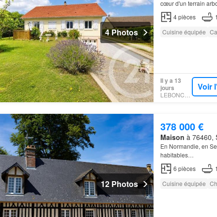
cœur d'un terrain ar
agréable vie de plain
4
pièces
4 Photos
Cuisine équipée
Ca
Il y a 13
Voir 
jours
LEBONCOIN
378 000 €
Maison
à 76460, S
En Normandie, en Se
habitables…
6
pièces
12 Photos
Cuisine équipée
Ch