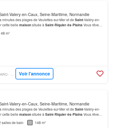
Saint-Valery-en-Caux, Seine-Maritime, Normandie
 minutes des plages de Veulettes-sur-Mer et de
Saint
-Valéry-en-
 cette belle
maison
située à
Saint
-
Riquier
-
ès
-
Plains
Vous rêvez
 aux prestations actuelles ?…
148 m²
Voir l'annonce
PROPRIÉTÉS LE FIGARO - VATINE IMMOBILIER
Saint-Valery-en-Caux, Seine-Maritime, Normandie
 minutes des plages de Veulettes-sur-Mer et de
Saint
-Valéry-en-
 cette belle
maison
située à
Saint
-
Riquier
-
ès
-
Plains
Vous rêvez
 aux prestations actuelles ?…
2
salles de bain
148 m²