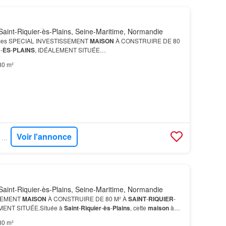
aint-Riquier-ès-Plains, Seine-Maritime, Normandie
ièces SPECIAL INVESTISSEMENT
MAISON
À CONSTRUIRE DE 80
R
-
ÈS
-
PLAINS
, IDÉALEMENT SITUÉE…
80 m²
Voir l'annonce
SUPERIMMO NEUF - SUPERNEUF
aint-Riquier-ès-Plains, Seine-Maritime, Normandie
SEMENT
MAISON
À CONSTRUIRE DE 80 M² À
SAINT
-
RIQUIER
-
MENT SITUÉE.Située à
Saint
-
Riquier
-
ès
-
Plains
, cette
maison
à
cès simplifié à toutes ses pièces.Le terrain de 855 m² of…
80 m²