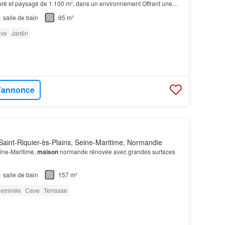
boré et paysagé de 1 100 m², dans un environnement Offrant une
-pied, cette
maison
séduit par ses b…
1
salle de bain
95 m²
ve
Jardin
l'annonce
aint-Riquier-ès-Plains, Seine-Maritime, Normandie
ine-Maritime,
maison
normande rénovée avec grandes surfaces
1
salle de bain
157 m²
eminée
Cave
Terrasse