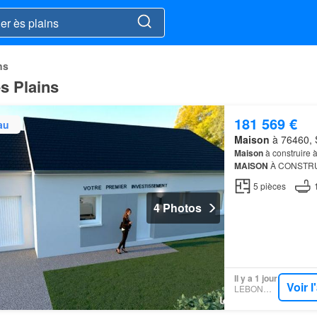
ns
s Plains
181 569 €
au
Maison
à 76460, S
Maison
à construire 
MAISON
À CONSTRU
SITUÉE…
5
pièces
4 Photos
Il y a 1 jour
Voir 
LEBONCOIN