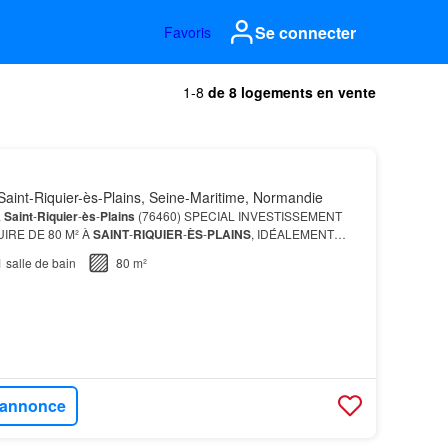
Se connecter
Favoris
1-8
de 8 logements en vente
aint-Riquier-ès-Plains, Seine-Maritime, Normandie
à
Saint
-
Riquier
-
ès
-
Plains
(76460) SPECIAL INVESTISSEMENT
IRE DE 80 M² À
SAINT
-
RIQUIER
-
ÈS
-
PLAINS
, IDÉALEMENT
1
salle de bain
80 m²
l'annonce