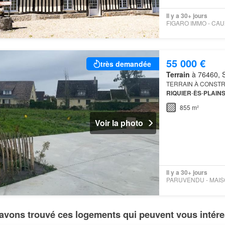
Il y a 30+ jours
55 000 €
très demandée
Terrain
à 76460, S
TERRAIN À CONSTRU
RIQUIER
-
ÈS
-
PLAIN
sud-ouest, est idéale
855 m²
Voir la photo
Il y a 30+ jours
avons trouvé ces logements qui peuvent vous intére