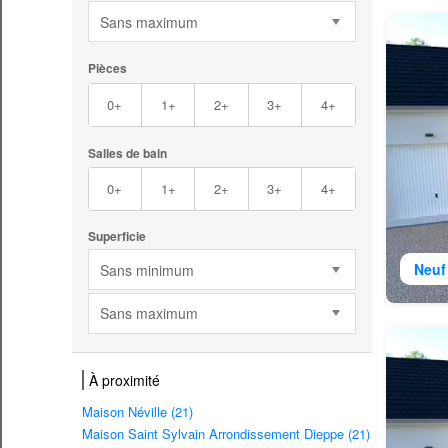
Sans maximum
Pièces
0+
1+
2+
3+
4+
Salles de bain
0+
1+
2+
3+
4+
Superficie
Neuf
Sans minimum
Sans maximum
À proximité
Maison Néville (21)
Maison Saint Sylvain Arrondissement Dieppe (21)