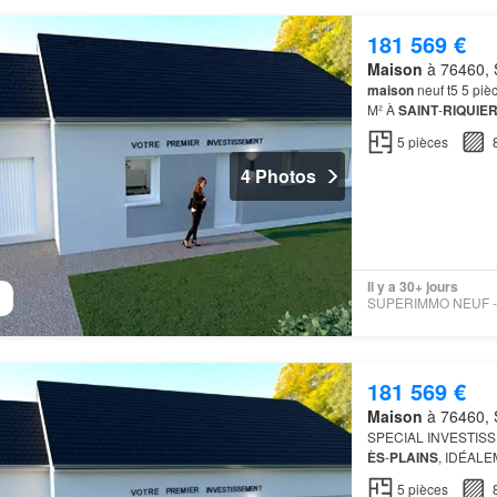
181 569 €
Maison
à 76460, S
maison
neuf t5 5 p
M² À
SAINT
-
RIQUIE
5
pièces
4 Photos
Il y a 30+ jours
181 569 €
Maison
à 76460, S
SPECIAL INVESTIS
ÈS
-
PLAINS
, IDÉALE
bâtir favorisant un ac
5
pièces