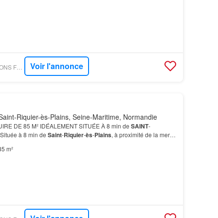
Voir l'annonce
PARUVENDU - MAISONS FRANCE CONFORT
aint-Riquier-ès-Plains, Seine-Maritime, Normandie
RE DE 85 M² IDÉALEMENT SITUÉE À 8 min de
SAINT
-
Située à 8 min de
Saint
-
Riquier
-
ès
-
Plains
, à proximité de la mer,
.Le terrain de 855 m² constitue un vrai espace extérieur,…
85 m²