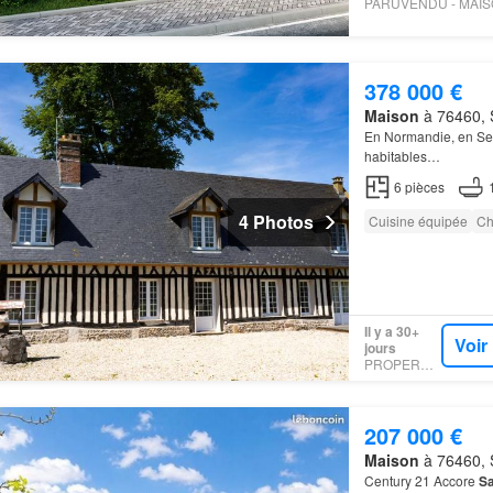
378 000 €
Maison
à 76460, S
En Normandie, en Se
habitables…
6
pièces
4 Photos
Cuisine équipée
Ch
Il y a 30+
Voir
jours
PROPERSTAR
207 000 €
Maison
à 76460, S
Century 21 Accore
Sa