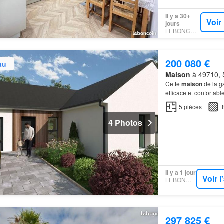
Il y a 30+
Voir
jours
LEBONCOIN
200 080 €
au
Maison
à 49710, S
Cette
maison
de la g
efficace et confortab
5
pièces
4 Photos
Il y a 1 jour
Voir 
LEBONCOIN
297 825 €