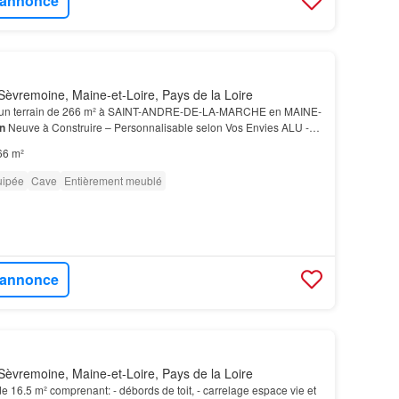
l'annonce
èvremoine, Maine-et-Loire, Pays de la Loire
 un terrain de 266 m² à SAINT-ANDRE-DE-LA-MARCHE en MAINE-
n
Neuve à Construire – Personnalisable selon Vos Envies ALU -
 partie jour, Cellier, WC et salle d'eau -Parq…
66 m²
uipée
Cave
Entièrement meublé
l'annonce
èvremoine, Maine-et-Loire, Pays de la Loire
de 16.5 m² comprenant: - débords de toit, - carrelage espace vie et