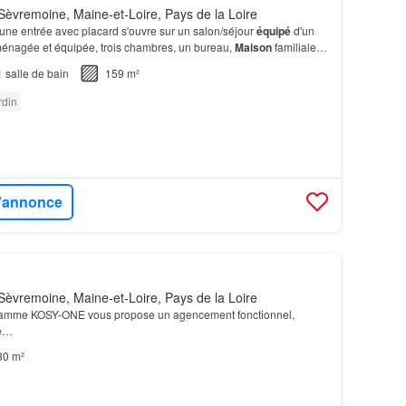
èvremoine, Maine-et-Loire, Pays de la Loire
une entrée avec placard s'ouvre sur un salon/séjour
équipé
d'un
aménagée et équipée, trois chambres, un bureau,
Maison
familiale à
…
1
salle de bain
159 m²
rdin
l'annonce
èvremoine, Maine-et-Loire, Pays de la Loire
amme KOSY-ONE vous propose un agencement fonctionnel,
le…
80 m²