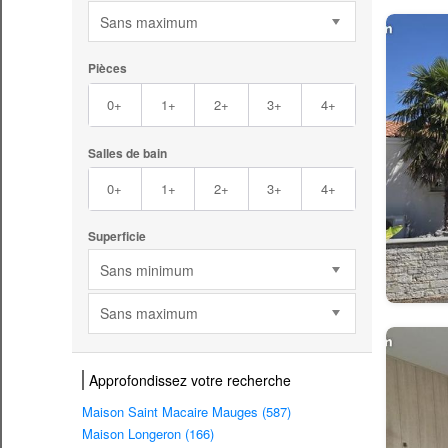
Sans maximum
Pièces
0+
1+
2+
3+
4+
Salles de bain
0+
1+
2+
3+
4+
Superficie
Sans minimum
Sans maximum
Approfondissez votre recherche
Maison Saint Macaire Mauges (587)
Maison Longeron (166)