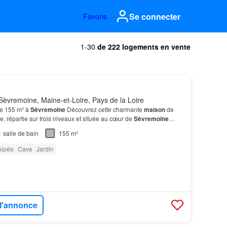
Se connecter
Favoris
1-30
de 222 logements en vente
èvremoine, Maine-et-Loire, Pays de la Loire
e 155 m² à
Sèvremoine
Découvrez cette charmante
maison
de
e, répartie sur trois niveaux et située au cœur de
Sèvremoine
alon chaleureux
équipé
d'un poêle à bois, ouve…
1
salle de bain
155 m²
uipée
Cave
Jardin
 l'annonce