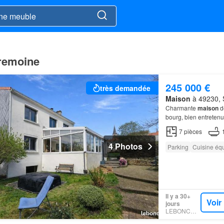
remoine
245 000 €
très demandée
Maison
à 49230, S
Charmante
maison
d
bourg, bien entretenu
L'entrée mène à un s
7
pièces
4 Photos
Parking
Cuisine éq
Il y a 30+
Voir
jours
LEBONCOIN