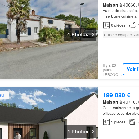
Maison
à 49660, S
Au rez-de-chaussée, 
insert, une cuisine 
visiter sans hésiter !
6
pièces
4 Photos
Cuisine équipée
Ja
Il y a 23
Voir 
jours
LEBONCOIN
199 080 €
au
Maison
à 49710, S
Cette
maison
de la g
efficace et confortab
5
pièces
4 Photos