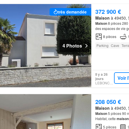
372 900 €
très demandée
Maison
à 49450, S
Maison
8 pièces 280
des espaces de vie gé
parentale, dressing e
8
pièces
4 Photos
Parking
Cave
Terr
Il y a 26
Voir 
jours
LEBONCOIN
208 050 €
Maison
à 49450, S
Maison
5 pièces 90 m
Habitat, cette
maison
familiale sur sous-so
5
pièces