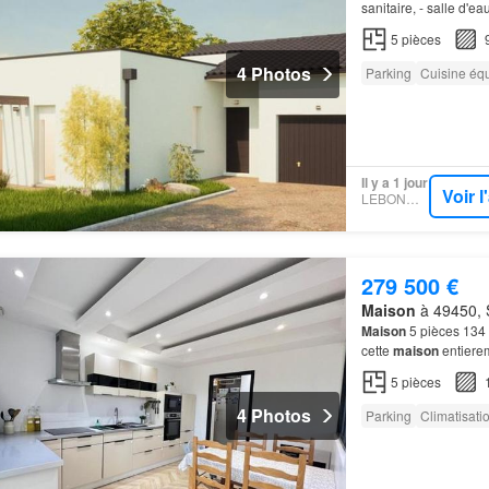
sanitaire, - salle d'ea
assainissement, viabi
5
pièces
4 Photos
Parking
Cuisine éq
Il y a 1 jour
Voir 
LEBONCOIN
279 500 €
Maison
à 49450, S
Maison
5 pièces 134
cette
maison
entiere
5
pièces
4 Photos
Parking
Climatisati