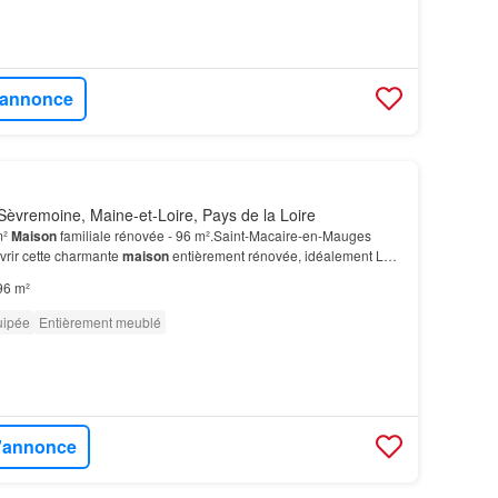
l'annonce
èvremoine, Maine-et-Loire, Pays de la Loire
m²
Maison
familiale rénovée - 96 m².Saint-Macaire-en-Mauges
rir cette charmante
maison
entièrement rénovée, idéalement Le
d'un palier desservant trois chambres et une…
96 m²
uipée
Entièrement meublé
l'annonce