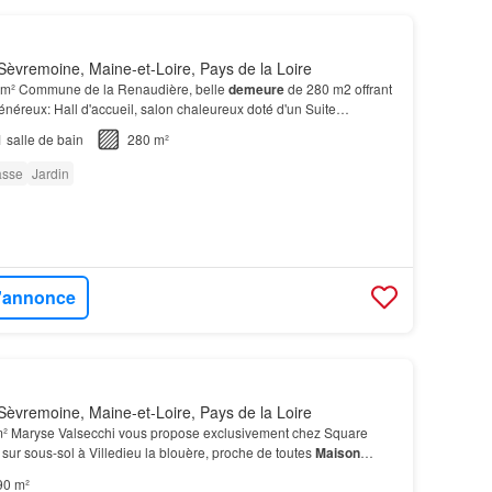
èvremoine, Maine-et-Loire, Pays de la Loire
 m² Commune de la Renaudière, belle
demeure
de 280 m2 offrant
néreux: Hall d'accueil, salon chaleureux doté d'un Suite
t salle de bain
équipé
d'un jacuzzi.…
1
salle de bain
280 m²
asse
Jardin
l'annonce
èvremoine, Maine-et-Loire, Pays de la Loire
² Maryse Valsecchi vous propose exclusivement chez Square
sur sous-sol à Villedieu la blouère, proche de toutes
Maison
l offrant environ 90 m² habitables.…
90 m²