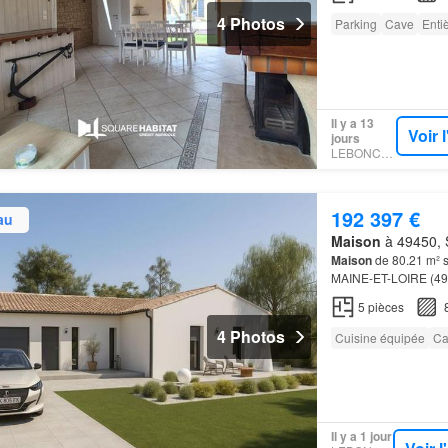
4 Photos
Parking
Cave
Enti
Il y a 13
Voir 
jours
LEBONCOIN
192 397 €
au
Maison
à 49450, S
Maison
de 80.21 m² 
MAINE-ET-LOIRE (4
ALU -Carrelage sur tou
5
pièces
4 Photos
Cuisine équipée
Ca
Il y a 1 jour