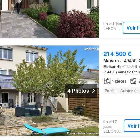
Il y a 1 jour
Voir 
LEBONCOIN
214 500 €
Maison
à 49450, S
Maison
4 pièces 96 
(49450) Venez découv
2e étage se compose 
4
pièces
4 Photos
Parking
Cuisine éq
Il y a 17
Voir 
jours
LEBONCOIN