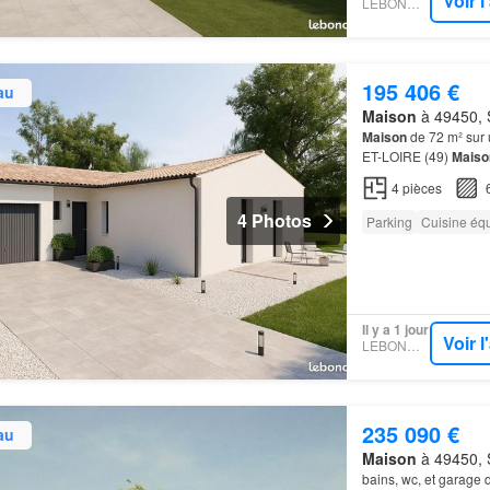
Voir 
LEBONCOIN
195 406 €
au
Maison
à 49450, S
Maison
de 72 m² sur
ET-LOIRE (49)
Maiso
Carrelage sur toute la
4
pièces
4 Photos
Parking
Cuisine éq
Il y a 1 jour
Voir 
LEBONCOIN
235 090 €
au
Maison
à 49450, S
bains, wc, et garage 