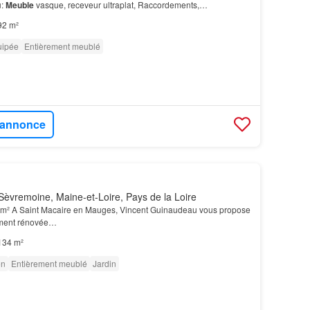
u:
Meuble
vasque, receveur ultraplat, Raccordements,
lisation et frais de notaire compris Vo…
92 m²
uipée
Entièrement meublé
l'annonce
èvremoine, Maine-et-Loire, Pays de la Loire
 m² A Saint Macaire en Mauges, Vincent Guinaudeau vous propose
ment rénovée…
134 m²
on
Entièrement meublé
Jardin