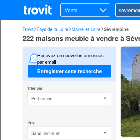
Vente
Trovit
Pays de la Loire
Maine-et-Loire
Sèvremoine
222 maisons meuble à vendre à Sèv
Recevez de nouvelles annonces
par email
Enregistrer cette recherche
Trier par
Pertinence
Prix
Sans minimum