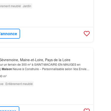
èrement meublé
Jardin
l'annonce
èvremoine, Maine-et-Loire, Pays de la Loire
sur un terrain de 300 m² à SAINT-MACAIRE-EN-MAUGES en
9)
Maison
Neuve à Construire – Personnalisable selon Vos Envies
te la partie jour, Cellier, WC et salle d'eau -Pa…
80 m²
ve
Entièrement meublé