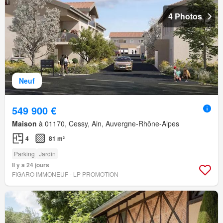
4 Photos
Neuf
549 900 €
Maison
à 01170, Cessy, Ain, Auvergne-Rhône-Alpes
4
81 m²
Parking
Jardin
Il y a 24 jours
FIGARO IMMONEUF - LP PROMOTION