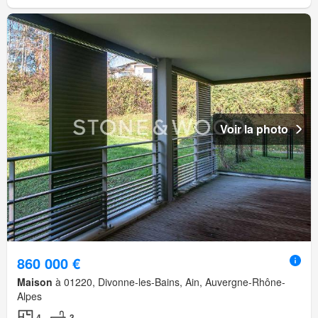
Voir la photo
860 000 €
Maison
à 01220, Divonne-les-Bains, Ain, Auvergne-Rhône-
Alpes
4
3