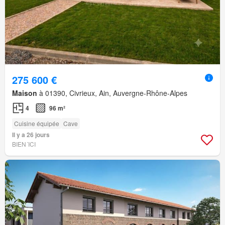
275 600 €
Maison
à 01390, Civrieux, Ain, Auvergne-Rhône-Alpes
4
96 m²
Cuisine équipée
Cave
Il y a 26 jours
BIEN´ICI