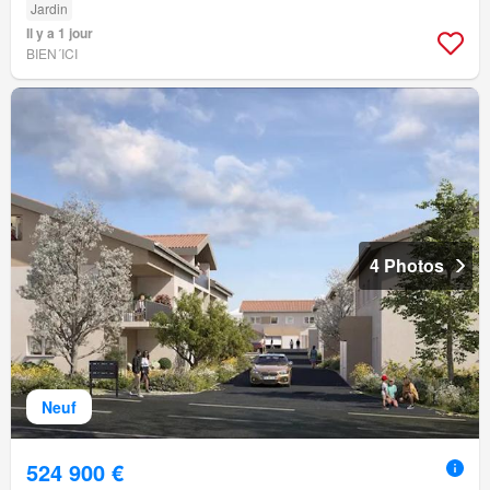
Jardin
Il y a 1 jour
BIEN´ICI
4 Photos
Neuf
524 900 €