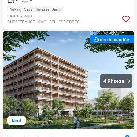
Parking
Cave
Terrasse
Jardin
Il y a 30+ jours
OUESTFRANCE-IMMO - BELLESPIERRES
très demandée
4 Photos
Neuf