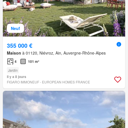
Neuf
355 000 €
Maison
à 01120, Niévroz, Ain, Auvergne-Rhône-Alpes
4
101 m²
Jardin
Il y a 8 jours
FIGARO IMMONEUF - EUROPEAN HOMES FRANCE