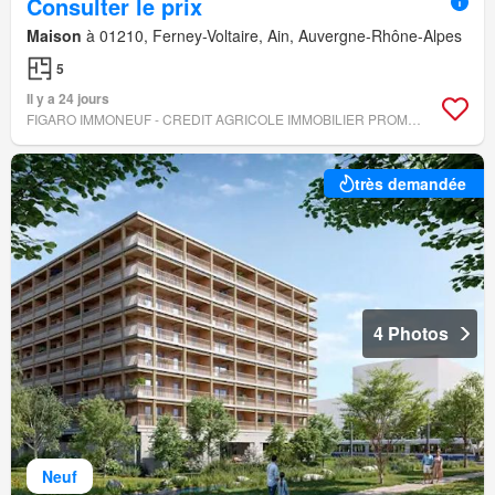
Consulter le prix
Maison
à 01210, Ferney-Voltaire, Ain, Auvergne-Rhône-Alpes
5
Il y a 24 jours
FIGARO IMMONEUF - CREDIT AGRICOLE IMMOBILIER PROMOTION
très demandée
4 Photos
Neuf