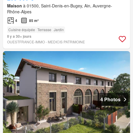
Maison
à 01500, Saint-Denis-en-Bugey, Ain, Auvergne-
Rhône-Alpes
4
85 m²
Cuisine équipée
Terrasse
Jardin
Il y a 30+ jours
OUESTFRANCE-IMMO - MEDICIS PATRIMOINE
4 Photos