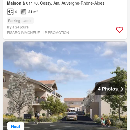
Maison
à 01170, Cessy, Ain, Auvergne-Rhône-Alpes
4
81 m²
Parking
Jardin
Il y a 24 jours
FIGARO IMMONEUF - LP PROMOTION
4 Photos
Neuf