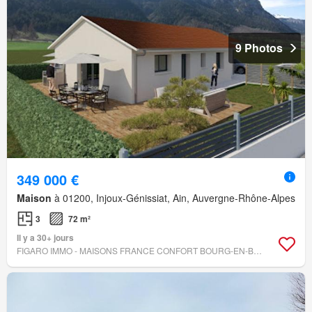
9 Photos
349 000 €
Maison
à 01200, Injoux-Génissiat, Ain, Auvergne-Rhône-Alpes
3
72 m²
Il y a 30+ jours
FIGARO IMMO - MAISONS FRANCE CONFORT BOURG-EN-BRESSE