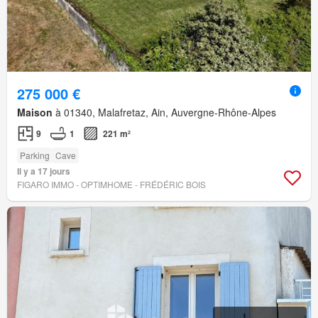
275 000 €
Maison
à 01340, Malafretaz, Ain, Auvergne-Rhône-Alpes
9
1
221 m²
Parking
Cave
Il y a 17 jours
FIGARO IMMO - OPTIMHOME - FRÉDÉRIC BOIS