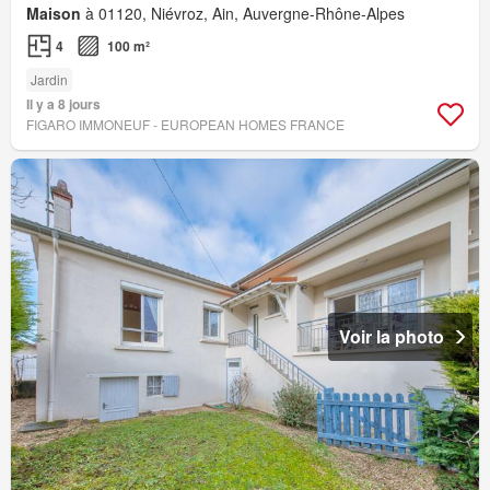
Maison
à 01120, Niévroz, Ain, Auvergne-Rhône-Alpes
4
100 m²
Jardin
Il y a 8 jours
FIGARO IMMONEUF - EUROPEAN HOMES FRANCE
Voir la photo