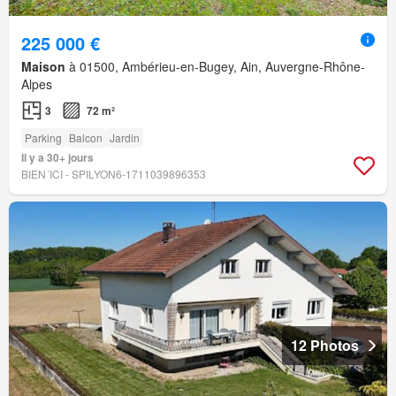
225 000 €
Maison
à 01500, Ambérieu-en-Bugey, Ain, Auvergne-Rhône-
Alpes
3
72 m²
Parking
Balcon
Jardin
Il y a 30+ jours
BIEN´ICI - SPILYON6-1711039896353
12 Photos