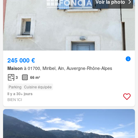
Voir la photo
245 000 €
Maison
à 01700, Miribel, Ain, Auvergne-Rhône-Alpes
3
66 m²
Parking
Cuisine équipée
Il y a 30+ jours
BIEN´ICI