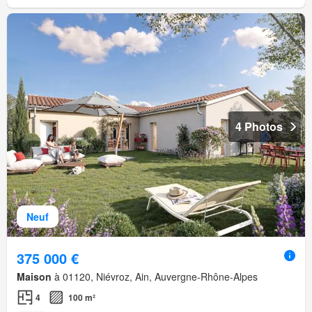
4 Photos
Neuf
375 000 €
Maison
à 01120, Niévroz, Ain, Auvergne-Rhône-Alpes
4
100 m²