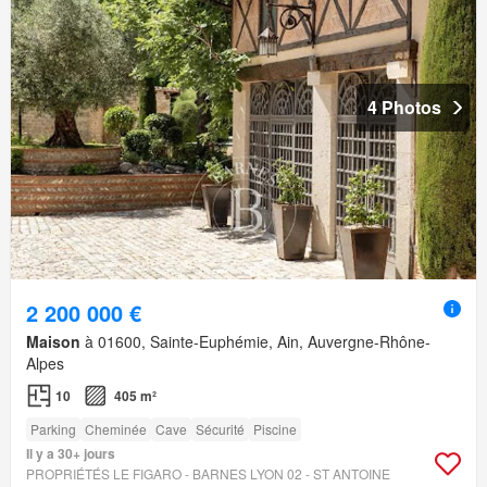
4 Photos
2 200 000 €
Maison
à 01600, Sainte-Euphémie, Ain, Auvergne-Rhône-
Alpes
10
405 m²
Parking
Cheminée
Cave
Sécurité
Piscine
Il y a 30+ jours
PROPRIÉTÉS LE FIGARO - BARNES LYON 02 - ST ANTOINE