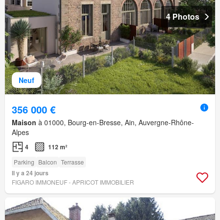
4 Photos
Neuf
356 000 €
Maison
à 01000, Bourg-en-Bresse, Ain, Auvergne-Rhône-
Alpes
4
112 m²
Parking
Balcon
Terrasse
Il y a 24 jours
FIGARO IMMONEUF - APRICOT IMMOBILIER