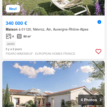
Neuf
340 000 €
Maison
à 01120, Niévroz, Ain, Auvergne-Rhône-Alpes
4
90 m²
Jardin
Il y a 8 jours
FIGARO IMMONEUF - EUROPEAN HOMES FRANCE
4 Photos