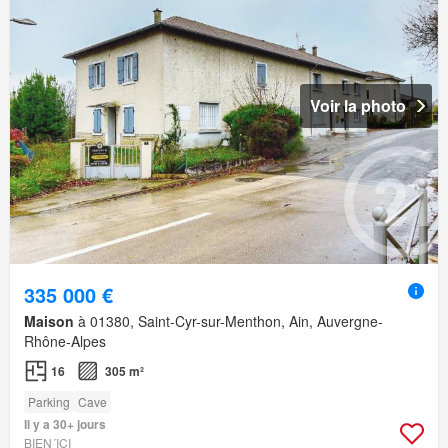
Voir la photo
335 000 €
Maison
à 01380, Saint-Cyr-sur-Menthon, Ain, Auvergne-
Rhône-Alpes
16
305 m²
Parking
Cave
Il y a 30+ jours
BIEN´ICI