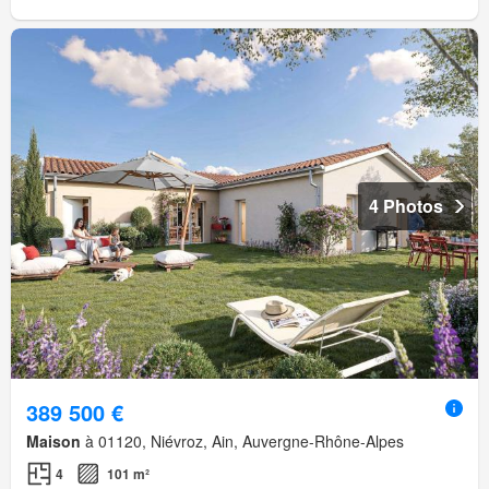
4 Photos
389 500 €
Maison
à 01120, Niévroz, Ain, Auvergne-Rhône-Alpes
4
101 m²