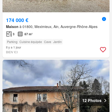
174 000 €
Maison
à 01800, Meximieux, Ain, Auvergne-Rhône-Alpes
3
67 m²
Parking
Cuisine équipée
Cave
Jardin
Il y a 1 jour
BIEN´ICI
12 Photos