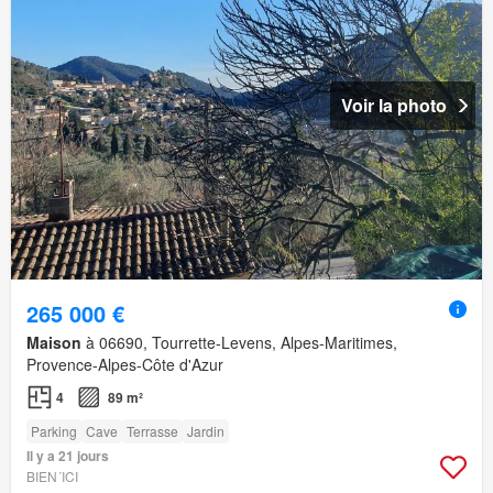
Voir la photo
265 000 €
Maison
à 06690, Tourrette-Levens, Alpes-Maritimes,
Provence-Alpes-Côte d'Azur
4
89 m²
Parking
Cave
Terrasse
Jardin
Il y a 21 jours
BIEN´ICI