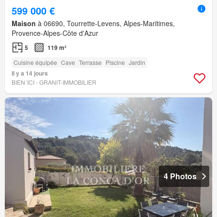
599 000 €
Maison
à 06690, Tourrette-Levens, Alpes-Maritimes,
Provence-Alpes-Côte d'Azur
5
119 m²
Cuisine équipée
Cave
Terrasse
Piscine
Jardin
Il y a 14 jours
BIEN´ICI - GRANIT-IMMOBILIER
4 Photos