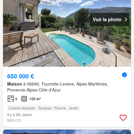
Voir la photo
650 000 €
Maison
à 06690, Tourrette-Levens, Alpes-Maritimes,
Provence-Alpes-Côte d'Azur
5
150 m²
Cuisine équipée
Terrasse
Piscine
Jardin
Il y a 30+ jours
BIEN´ICI