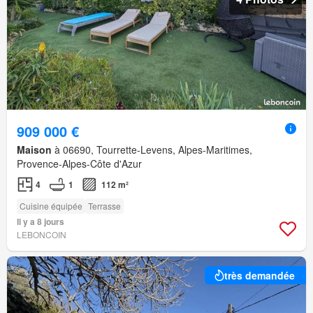
909 000 €
Maison
à 06690, Tourrette-Levens, Alpes-Maritimes,
Provence-Alpes-Côte d'Azur
4
1
112 m²
Cuisine équipée
Terrasse
Il y a 8 jours
LEBONCOIN
très demandée