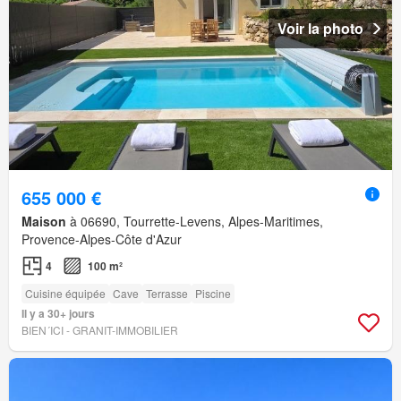
Voir la photo
655 000 €
Maison
à 06690, Tourrette-Levens, Alpes-Maritimes,
Provence-Alpes-Côte d'Azur
4
100 m²
Cuisine équipée
Cave
Terrasse
Piscine
Il y a 30+ jours
BIEN´ICI - GRANIT-IMMOBILIER