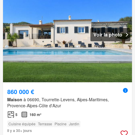
Voir la photo
860 000 €
Maison
à 06690, Tourrette-Levens, Alpes-Maritimes,
Provence-Alpes-Côte d'Azur
5
160 m²
Cuisine équipée
Terrasse
Piscine
Jardin
Il y a 30+ jours