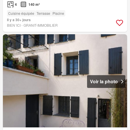
4
140 m²
Cuisine équipée
Terrasse
Piscine
Il y a 30+ jours
BIEN´ICI - GRANIT-IMMOBILIER
Voir la photo