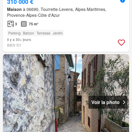
310 000 €
Maison
à 06690, Tourrette-Levens, Alpes-Maritimes,
Provence-Alpes-Côte d'Azur
3
75 m²
Parking
Balcon
Terrasse
Jardin
Il y a 30+ jours
BIEN´ICI
Voir la photo