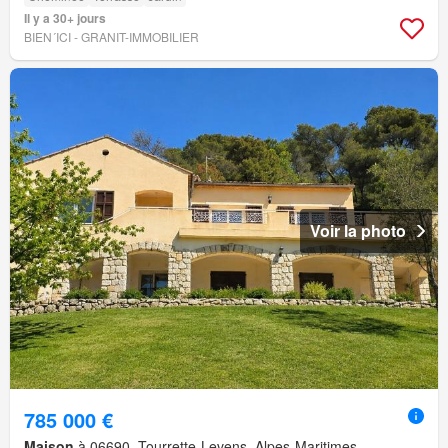
Il y a 30+ jours
BIEN´ICI - GRANIT-IMMOBILIER
Voir la photo
785 000 €
Maison
à 06690, Tourrette-Levens, Alpes-Maritimes,