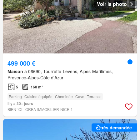
Voir la photo
499 000 €
Maison
à 06690, Tourrette-Levens, Alpes-Maritimes,
Provence-Alpes-Côte d'Azur
5
160 m²
Parking
Cuisine équipée
Cheminée
Cave
Terrasse
Il y a 30+ jours
BIEN´ICI - OREA-IMMOBILIER-NICE-1
très demandée