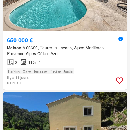
650 000 €
Maison
à 06690, Tourrette-Levens, Alpes-Maritimes,
Provence-Alpes-Côte d'Azur
5
115 m²
Parking
Cave
Terrasse
Piscine
Jardin
Il y a 11 jours
BIEN´ICI