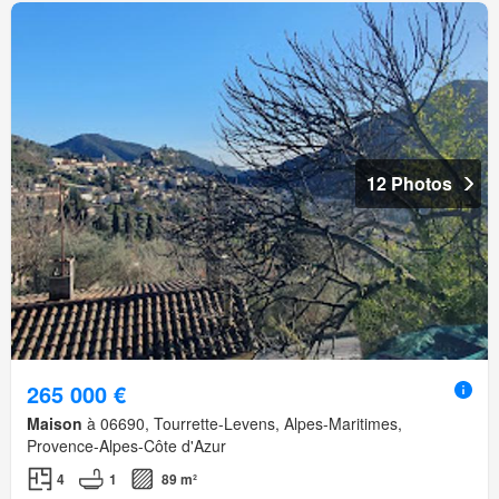
12 Photos
265 000 €
Maison
à 06690, Tourrette-Levens, Alpes-Maritimes,
Provence-Alpes-Côte d'Azur
4
1
89 m²