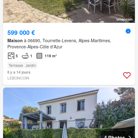
599 000 €
Maison
à 06690, Tourrette-Levens, Alpes-Maritimes,
Provence-Alpes-Côte d'Azur
5
1
119 m²
Terrasse
Jardin
Il y a 14 jours
LEBONCOIN
4 Photos