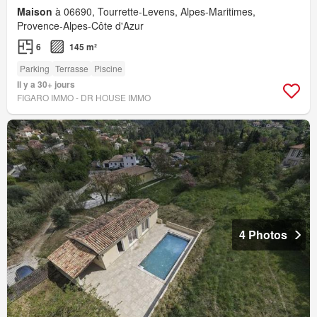
Maison
à 06690, Tourrette-Levens, Alpes-Maritimes,
Provence-Alpes-Côte d'Azur
6
145 m²
Parking
Terrasse
Piscine
Il y a 30+ jours
FIGARO IMMO - DR HOUSE IMMO
4 Photos