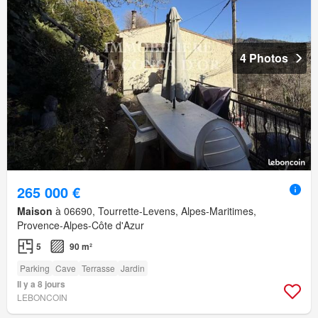
4 Photos
265 000 €
Maison
à 06690, Tourrette-Levens, Alpes-Maritimes,
Provence-Alpes-Côte d'Azur
5
90 m²
Parking
Cave
Terrasse
Jardin
Il y a 8 jours
LEBONCOIN