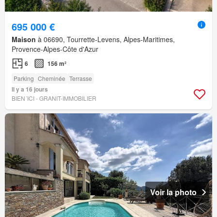
695 000 €
Maison
à 06690, Tourrette-Levens, Alpes-Maritimes,
Provence-Alpes-Côte d'Azur
6
156 m²
Parking
Cheminée
Terrasse
Il y a 16 jours
BIEN´ICI - GRANIT-IMMOBILIER
Voir la photo