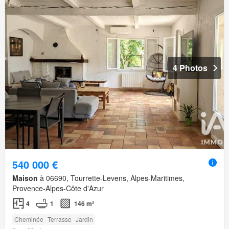
4 Photos
540 000 €
Maison
à 06690, Tourrette-Levens, Alpes-Maritimes,
Provence-Alpes-Côte d'Azur
4
1
146 m²
Cheminée
Terrasse
Jardin