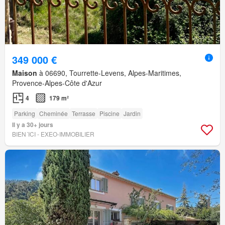
349 000 €
Maison
à 06690, Tourrette-Levens, Alpes-Maritimes,
Provence-Alpes-Côte d'Azur
4
179 m²
Parking
Cheminée
Terrasse
Piscine
Jardin
Il y a 30+ jours
BIEN´ICI - EXEO-IMMOBILIER