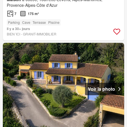
Provence-Alpes-Côte d'Azur
7
175 m²
Parking
Cave
Terrasse
Piscine
Il y a 30+ jours
BIEN´ICI - GRANIT-IMMOBILIER
Voir la photo