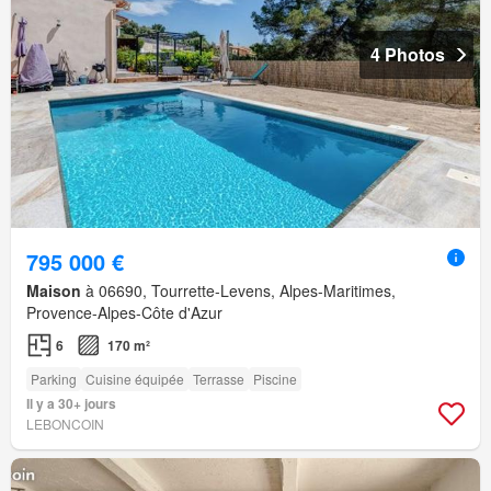
4 Photos
795 000 €
Maison
à 06690, Tourrette-Levens, Alpes-Maritimes,
Provence-Alpes-Côte d'Azur
6
170 m²
Parking
Cuisine équipée
Terrasse
Piscine
Il y a 30+ jours
LEBONCOIN