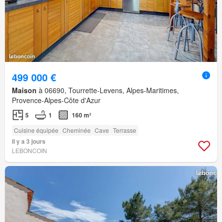
499 000 €
Maison
à 06690, Tourrette-Levens, Alpes-Maritimes,
Provence-Alpes-Côte d'Azur
5
1
160 m²
Cuisine équipée
Cheminée
Cave
Terrasse
Il y a 3 jours
LEBONCOIN