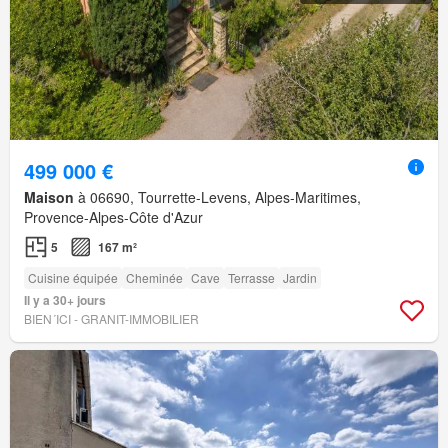
499 000 €
Maison
à 06690, Tourrette-Levens, Alpes-Maritimes,
Provence-Alpes-Côte d'Azur
5
167 m²
Cuisine équipée
Cheminée
Cave
Terrasse
Jardin
Il y a 30+ jours
BIEN´ICI - GRANIT-IMMOBILIER