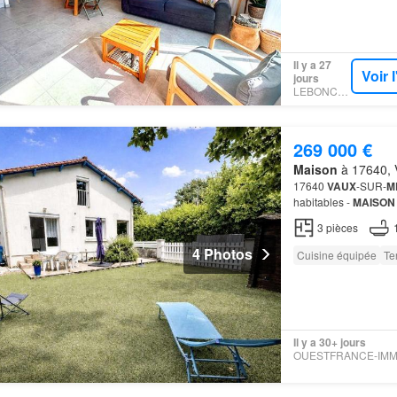
Il y a 27
Voir 
jours
LEBONCOIN
269 000 €
Maison
à 17640, V
17640
VAUX
-SUR-
M
habitables -
MAISON
qui estime Ne manque
3
pièces
potentie…
4 Photos
Cuisine équipée
Te
Il y a 30+ jours