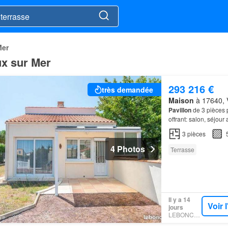
Mer
ux sur Mer
293 216 €
très demandée
Maison
à 17640, V
Pavillon
de 3 pièces p
offrant: salon, séjour
à l'arrière…
3
pièces
4 Photos
Terrasse
Il y a 14
Voir 
jours
LEBONCOIN