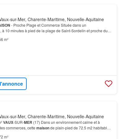
aux-sur-Mer, Charente-Maritime, Nouvelle-Aquitaine
AISON
- Proche Plage et Commerce Située dans un
 à 10 minutes à pied de la plage de Saint-Sordelin et proche du
r
et des commerces
Maison
indépendante de 4 pièces compren…
56 m²
 l'annonce
aux-sur-Mer, Charente-Maritime, Nouvelle-Aquitaine
m²
VAUX
-SUR-
MER
(17) Dans un environnement calme et à
des commerces, cette
maison
de plain-pied de 72.5 m2 habitables
asse
avec store banne électrique, un bassin d'ag…
72 m²