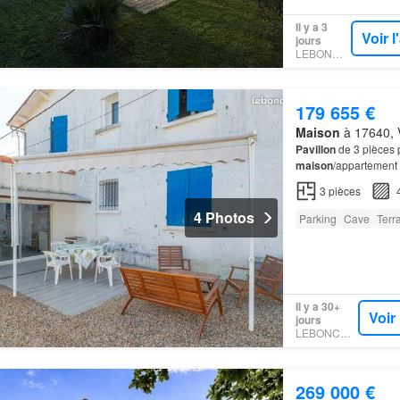
Il y a 3
Voir 
jours
LEBONCOIN
179 655 €
Maison
à 17640, V
Pavillon
de 3 pièces p
maison
/appartement 
3
pièces
4 Photos
Parking
Cave
Terr
Il y a 30+
Voir
jours
LEBONCOIN
269 000 €