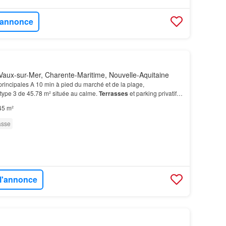
l'annonce
aux-sur-Mer, Charente-Maritime, Nouvelle-Aquitaine
rincipales A 10 min à pied du marché et de la plage,
type 3 de 45.78 m² située au calme.
Terrasses
et parking privatif…
45 m²
asse
 l'annonce