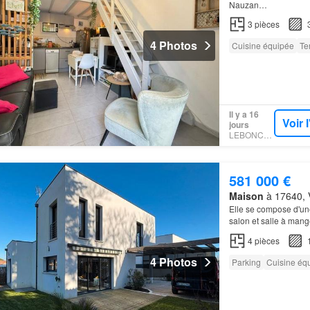
Nauzan…
3
pièces
4 Photos
Cuisine équipée
Te
Il y a 16
Voir 
jours
LEBONCOIN
581 000 €
Maison
à 17640, V
Elle se compose d'un
salon et salle à mang
4
pièces
4 Photos
Parking
Cuisine éq