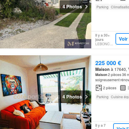
4 Photos
Parking
Climatisati
Il y a 30+
Voir
jours
LEBONCOIN
225 000 €
Maison
à 17640, V
Maison
2 pièces 36 
soigneusement rénové
splendide Ne laissez 
2
pièces
4 Photos
Parking
Cuisine éq
Il y a 7
Voir 