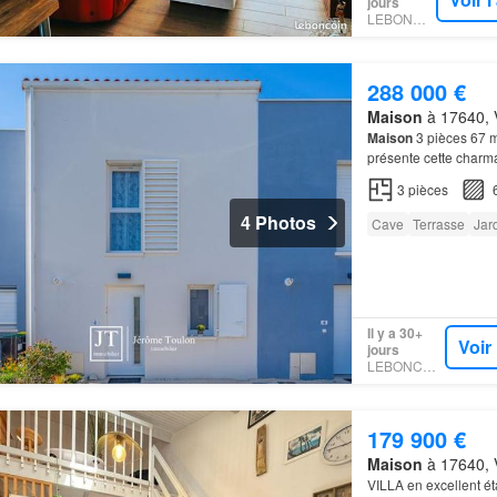
jours
LEBONCOIN
288 000 €
Maison
à 17640, V
Maison
3 pièces 67
présente cette char
sur une parcelle de 
3
pièces
4 Photos
Cave
Terrasse
Jar
Il y a 30+
Voir
jours
LEBONCOIN
179 900 €
Maison
à 17640, V
VILLA en excellent é