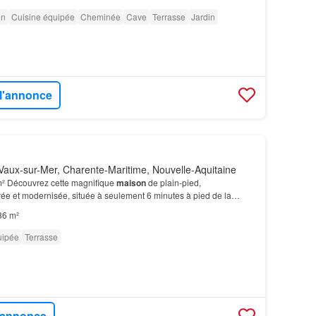
on
Cuisine équipée
Cheminée
Cave
Terrasse
Jardin
 l'annonce
aux-sur-Mer, Charente-Maritime, Nouvelle-Aquitaine
m² Découvrez cette magnifique
maison
de plain-pied,
e et modernisée, située à seulement 6 minutes à pied de la
pas passer cette occasion unique d'acquérir un bien d'…
36 m²
uipée
Terrasse
l'annonce