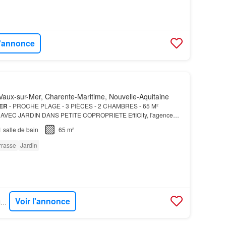
l'annonce
aux-sur-Mer, Charente-Maritime, Nouvelle-Aquitaine
ER
- PROCHE PLAGE - 3 PIÈCES - 2 CHAMBRES - 65 M²
AVEC JARDIN DANS PETITE COPROPRIETE EffiCity, l'agence
z pas cette opportunité d'acquérir une
maison
pleine de
1
salle de bain
65 m²
rrasse
Jardin
Voir l'annonce
OUESTFRANCE-IMMO - EFFICITY