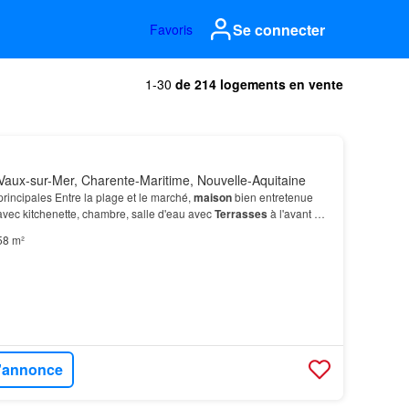
Se connecter
Favoris
1-30
de 214 logements en vente
aux-sur-Mer, Charente-Maritime, Nouvelle-Aquitaine
rincipales Entre la plage et le marché,
maison
bien entretenue
 avec kitchenette, chambre, salle d'eau avec
Terrasses
à l'avant et
58 m²
l'annonce