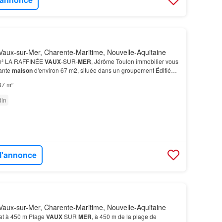
aux-sur-Mer, Charente-Maritime, Nouvelle-Aquitaine
 m² LA RAFFINÉE
VAUX
-SUR-
MER
, Jérôme Toulon immobilier vous
mante
maison
d'environ 67 m2, située dans un groupement Édifiée
116 m2, la
maison
propose une
terrasse
agréa…
67 m²
din
 l'annonce
aux-sur-Mer, Charente-Maritime, Nouvelle-Aquitaine
tat à 450 m Plage
VAUX
SUR
MER
, à 450 m de la plage de