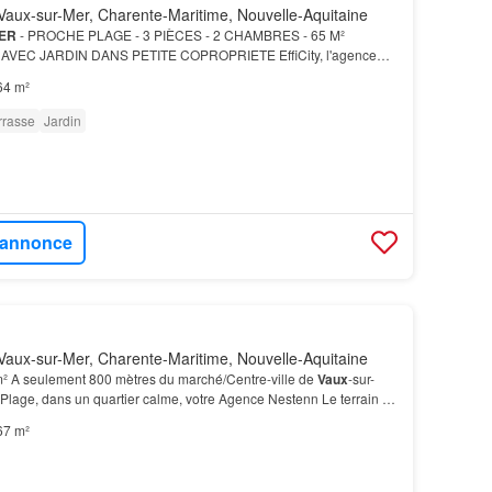
aux-sur-Mer, Charente-Maritime, Nouvelle-Aquitaine
ER
- PROCHE PLAGE - 3 PIÈCES - 2 CHAMBRES - 65 M²
AVEC JARDIN DANS PETITE COPROPRIETE EffiCity, l'agence
z pas cette opportunité d'acquérir une
maison
pleine de
64 m²
rrasse
Jardin
l'annonce
aux-sur-Mer, Charente-Maritime, Nouvelle-Aquitaine
² A seulement 800 mètres du marché/Centre-ville de
Vaux
-sur-
 Plage, dans un quartier calme, votre Agence Nestenn Le terrain de
terrasse
, une partie minérale avec m…
67 m²