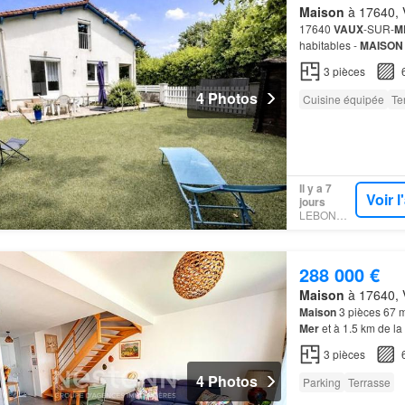
Maison
à 17640, V
17640
VAUX
-SUR-
M
habitables -
MAISON
qui estime Ne manque
3
pièces
potentie…
4 Photos
Cuisine équipée
Te
Il y a 7
Voir 
jours
LEBONCOIN
288 000 €
Maison
à 17640, V
Maison
3 pièces 67 m
Mer
et à 1.5 km de la
116 m² accueille une
3
pièces
4 Photos
Parking
Terrasse