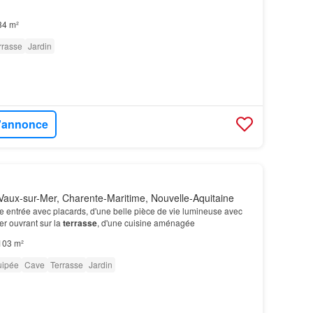
34 m²
rrasse
Jardin
l'annonce
aux-sur-Mer, Charente-Maritime, Nouvelle-Aquitaine
e entrée avec placards, d'une belle pièce de vie lumineuse avec
er ouvrant sur la
terrasse
, d'une cuisine aménagée
103 m²
uipée
Cave
Terrasse
Jardin