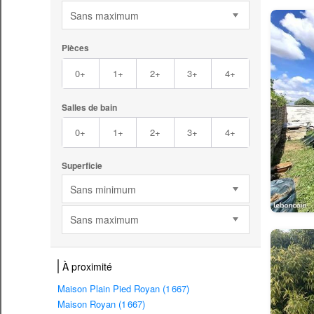
Sans maximum
Pièces
0+
1+
2+
3+
4+
Salles de bain
0+
1+
2+
3+
4+
Superficie
Sans minimum
Sans maximum
À proximité
Maison Plain Pied Royan (1 667)
Maison Royan (1 667)