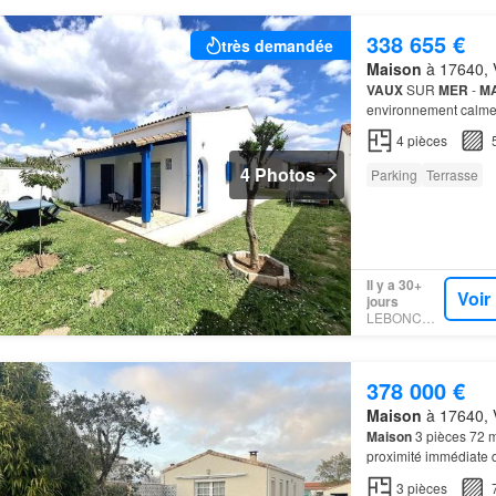
338 655 €
très demandée
Maison
à 17640, V
VAUX
SUR
MER
-
M
environnement calme,
parc de
Vaux
-sur-
Me
4
pièces
4 Photos
Parking
Terrasse
Il y a 30+
Voir
jours
LEBONCOIN
378 000 €
Maison
à 17640, V
Maison
3 pièces 72 
proximité immédiate 
Côté
jardin:une
terr
3
pièces