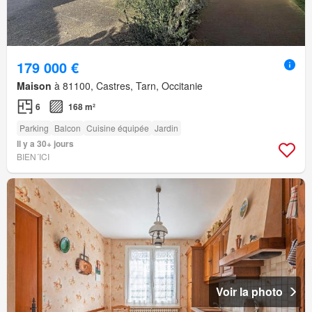
179 000 €
Maison
à 81100, Castres, Tarn, Occitanie
6
168 m²
Parking
Balcon
Cuisine équipée
Jardin
Il y a 30+ jours
BIEN´ICI
Voir la photo