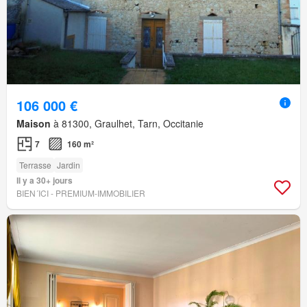
106 000 €
Maison
à 81300, Graulhet, Tarn, Occitanie
7
160 m²
Terrasse
Jardin
Il y a 30+ jours
BIEN´ICI - PREMIUM-IMMOBILIER