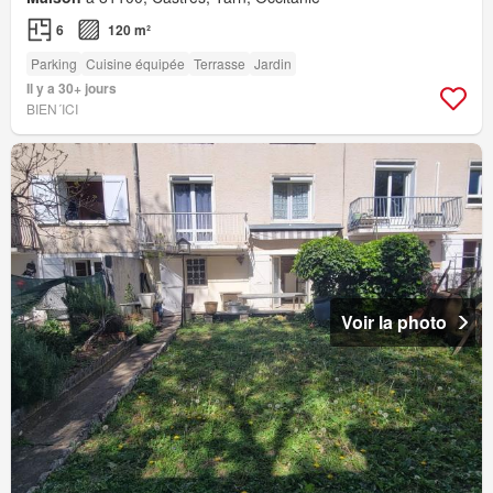
6
120 m²
Parking
Cuisine équipée
Terrasse
Jardin
Il y a 30+ jours
BIEN´ICI
Voir la photo