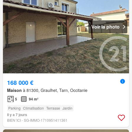
Voir la photo
168 000 €
Maison
à 81300, Graulhet, Tarn, Occitanie
5
94 m²
Parking
Climatisation
Terrasse
Jardin
Il y a 7 jours
BIEN´ICI - SG-IMMO-1710951411361