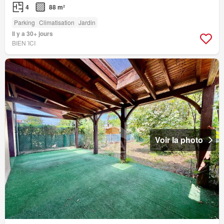
4
88 m²
Parking
Climatisation
Jardin
Il y a 30+ jours
BIEN´ICI
Voir la photo