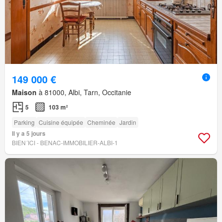
149 000 €
Maison
à 81000, Albi, Tarn, Occitanie
5
103 m²
Parking
Cuisine équipée
Cheminée
Jardin
Il y a 5 jours
BIEN´ICI - BENAC-IMMOBILIER-ALBI-1