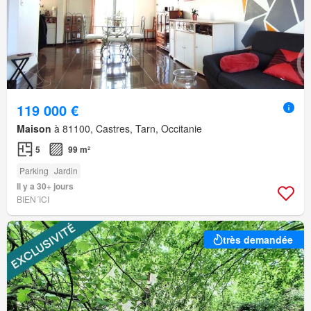
119 000 €
Maison
à 81100, Castres, Tarn, Occitanie
5
99 m²
Parking
Jardin
Il y a 30+ jours
BIEN´ICI
très demandée