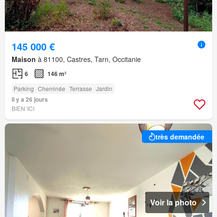
145 000 €
Maison
à 81100, Castres, Tarn, Occitanie
6
146 m²
Parking
Cheminée
Terrasse
Jardin
Il y a 26 jours
BIEN´ICI
très demandée
Voir la photo