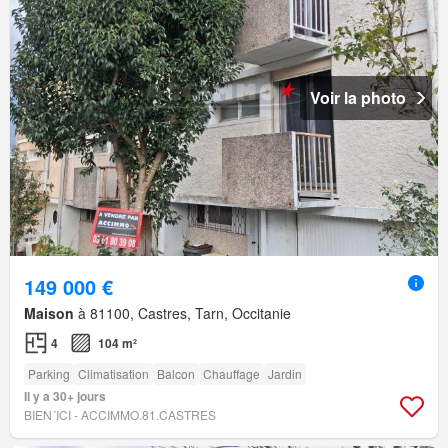
Voir la photo
149 000 €
Maison
à 81100, Castres, Tarn, Occitanie
4
104 m²
Parking
Climatisation
Balcon
Chauffage
Jardin
Il y a 30+ jours
BIEN´ICI - ACCIMMO.81.CASTRES