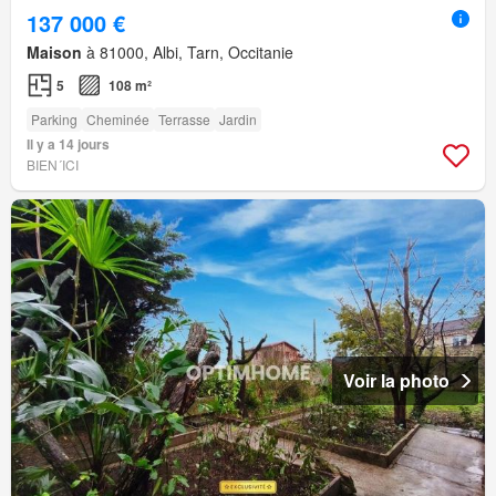
137 000 €
Maison
à 81000, Albi, Tarn, Occitanie
5
108 m²
Parking
Cheminée
Terrasse
Jardin
Il y a 14 jours
BIEN´ICI
Voir la photo