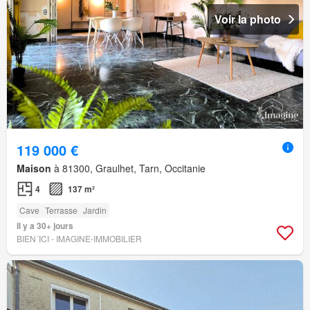
Voir la photo
119 000 €
Maison
à 81300, Graulhet, Tarn, Occitanie
4
137 m²
Cave
Terrasse
Jardin
Il y a 30+ jours
BIEN´ICI - IMAGINE-IMMOBILIER