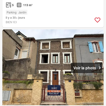
5
113 m²
Parking
Jardin
Il y a 30+ jours
BIEN´ICI
Voir la photo