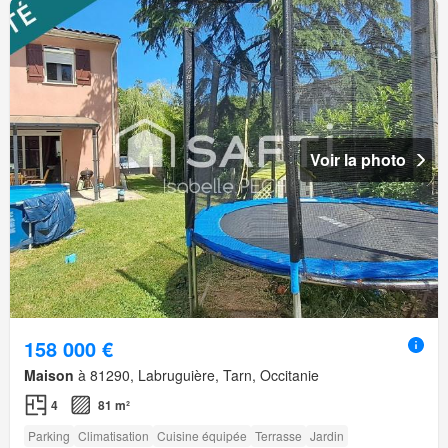
Voir la photo
158 000 €
Maison
à 81290, Labruguière, Tarn, Occitanie
4
81 m²
Parking
Climatisation
Cuisine équipée
Terrasse
Jardin