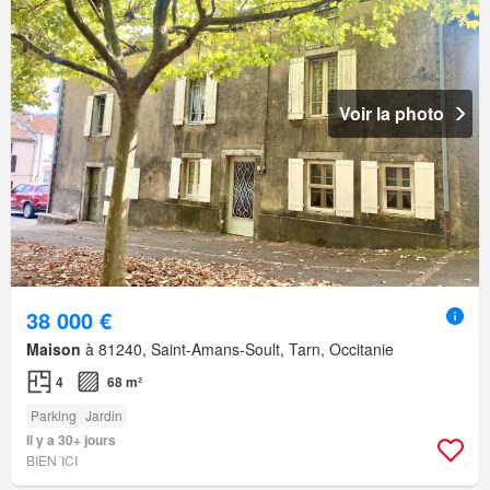
Voir la photo
38 000 €
Maison
à 81240, Saint-Amans-Soult, Tarn, Occitanie
4
68 m²
Parking
Jardin
Il y a 30+ jours
BIEN´ICI