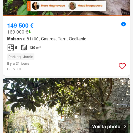
149 500 €
169 000 €
Maison
à 81100, Castres, Tarn, Occitanie
5
130 m²
Parking
Jardin
Il y a 21 jours
BIEN´ICI
Voir la photo