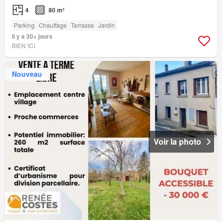
4
80 m²
Parking
Chauffage
Terrasse
Jardin
Il y a 30+ jours
BIEN´ICI
Nouveau
Voir la photo