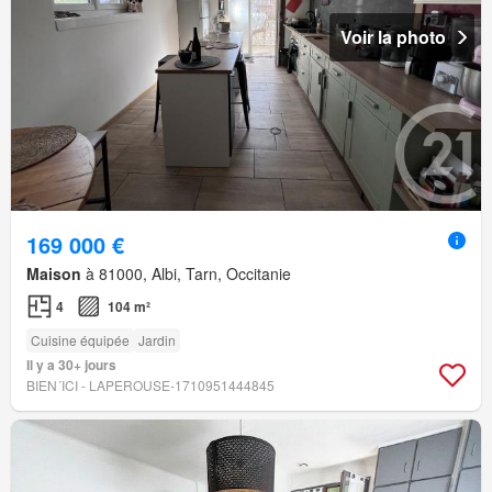
Voir la photo
169 000 €
Maison
à 81000, Albi, Tarn, Occitanie
4
104 m²
Cuisine équipée
Jardin
Il y a 30+ jours
BIEN´ICI - LAPEROUSE-1710951444845