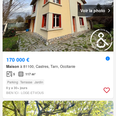
Voir la photo
170 000 €
Maison
à 81100, Castres, Tarn, Occitanie
5
117 m²
Parking
Terrasse
Jardin
Il y a 30+ jours
BIEN´ICI - LOGE-ET-VOUS