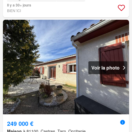
Il y a 30+ jours
BIEN´ICI
Voir la photo
249 000 €
Maison
à 81100, Castres, Tarn, Occitanie