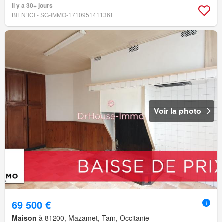
Il y a 30+ jours
BIEN´ICI - SG-IMMO-1710951411361
Voir la photo
69 500 €
Maison
à 81200, Mazamet, Tarn, Occitanie