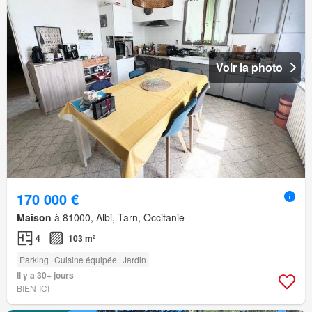
Voir la photo
170 000 €
Maison
à 81000, Albi, Tarn, Occitanie
4
103 m²
Parking
Cuisine équipée
Jardin
Il y a 30+ jours
BIEN´ICI