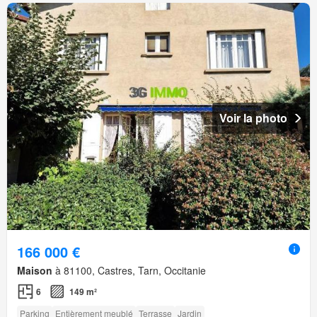
Voir la photo
166 000 €
Maison
à 81100, Castres, Tarn, Occitanie
6
149 m²
Parking
Entièrement meublé
Terrasse
Jardin