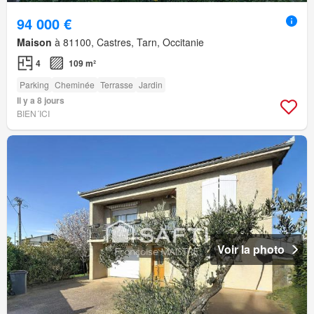
94 000 €
Maison
à 81100, Castres, Tarn, Occitanie
4
109 m²
Parking
Cheminée
Terrasse
Jardin
Il y a 8 jours
BIEN´ICI
Voir la photo