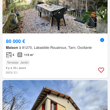
80 000 €
Maison
à 81270, Labastide-Rouairoux, Tarn, Occitanie
4
115 m²
Terrasse
Jardin
Il y a 30+ jours
BIEN´ICI