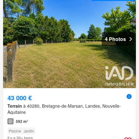
4 Photos
43 000 €
Terrain
à 40280, Bretagne-de-Marsan, Landes, Nouvelle-
Aquitaine
592 m²
Piscine
Jardin
Il y a 30+ jours