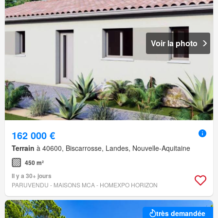
Voir la photo
162 000 €
Terrain
à 40600, Biscarrosse, Landes, Nouvelle-Aquitaine
450 m²
Il y a 30+ jours
PARUVENDU - MAISONS MCA - HOMEXPO HORIZON
très demandée