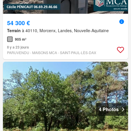
54 300 €
Terrain
à 40110, Morcenx, Landes, Nouvelle-Aquitaine
905 m²
Il y a 23 jours
PARUVENDU - MAISONS MCA - SAINT-PAUL-LÈS-DAX
4 Photos