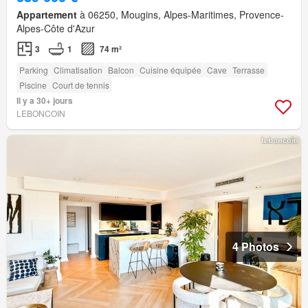
Appartement
à 06250, Mougins, Alpes-Maritimes, Provence-
Alpes-Côte d'Azur
3
1
74 m²
Parking
Climatisation
Balcon
Cuisine équipée
Cave
Terrasse
Piscine
Court de tennis
Il y a 30+ jours
LEBONCOIN
4 Photos