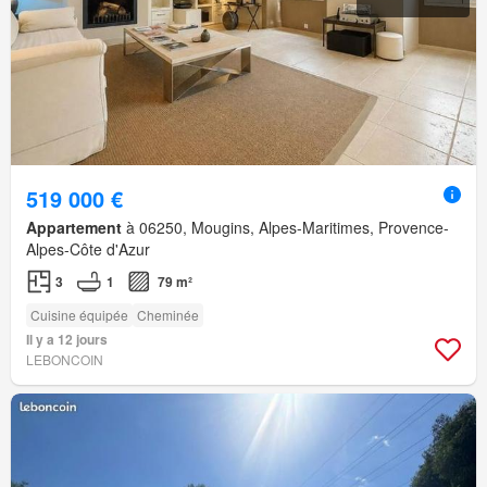
519 000 €
Appartement
à 06250, Mougins, Alpes-Maritimes, Provence-
Alpes-Côte d'Azur
3
1
79 m²
Cuisine équipée
Cheminée
Il y a 12 jours
LEBONCOIN