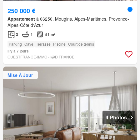
250 000 €
Appartement
à 06250, Mougins, Alpes-Maritimes, Provence-
Alpes-Côte d'Azur
3
1
51 m²
Parking
Cave
Terrasse
Piscine
Court de tennis
Il y a 7 jours
OUESTFRANCE-IMMO - I@D FRANCE
Mise À Jour
4 Photos