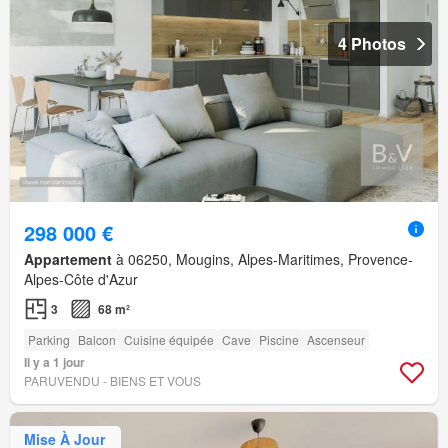
4 Photos
298 000 €
Appartement
à 06250, Mougins, Alpes-Maritimes, Provence-
Alpes-Côte d'Azur
3
68 m²
Parking
Balcon
Cuisine équipée
Cave
Piscine
Ascenseur
Il y a 1 jour
PARUVENDU - BIENS ET VOUS
Mise À Jour