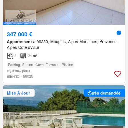
347 000 €
Appartement
à 06250, Mougins, Alpes-Maritimes, Provence-
Alpes-Côte d'Azur
3
71 m²
Parking
Balcon
Cave
Terrasse
Piscine
Il y a 30+ jours
BIEN´ICI - 59025
Mise À Jour
très demandée