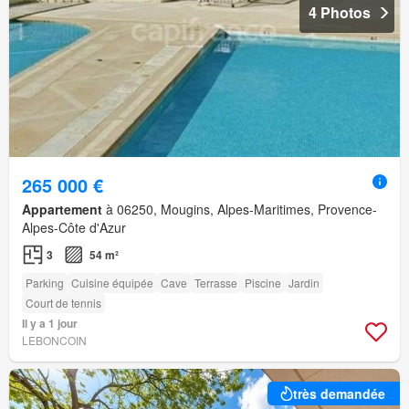
4 Photos
265 000 €
Appartement
à 06250, Mougins, Alpes-Maritimes, Provence-
Alpes-Côte d'Azur
3
54 m²
Parking
Cuisine équipée
Cave
Terrasse
Piscine
Jardin
Court de tennis
Il y a 1 jour
LEBONCOIN
très demandée