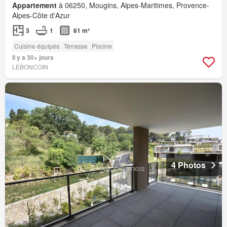
Appartement
à 06250, Mougins, Alpes-Maritimes, Provence-
Alpes-Côte d'Azur
3
1
61 m²
Cuisine équipée
Terrasse
Piscine
Il y a 30+ jours
LEBONCOIN
4 Photos