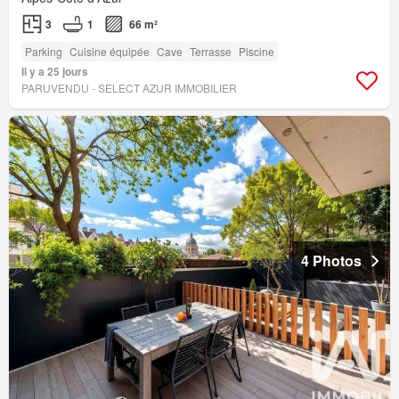
3
1
66 m²
Parking
Cuisine équipée
Cave
Terrasse
Piscine
Il y a 25 jours
PARUVENDU - SELECT AZUR IMMOBILIER
4 Photos