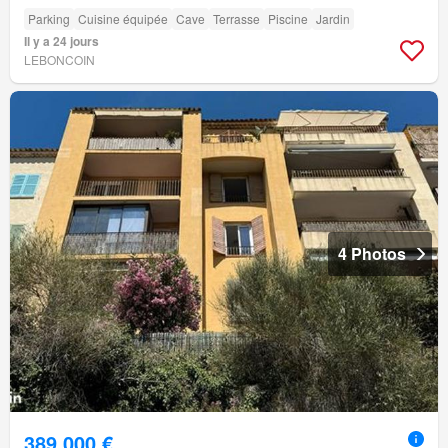
Parking
Cuisine équipée
Cave
Terrasse
Piscine
Jardin
Il y a 24 jours
LEBONCOIN
4 Photos
389 000 €