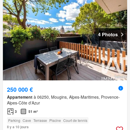
4 Photos
250 000 €
Appartement
à 06250, Mougins, Alpes-Maritimes, Provence-
Alpes-Côte d'Azur
3
51 m²
Parking
Cave
Terrasse
Piscine
Court de tennis
Il y a 10 jours