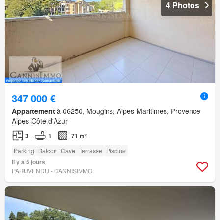
4 Photos
347 000 €
Appartement
à 06250, Mougins, Alpes-Maritimes, Provence-
Alpes-Côte d'Azur
3
1
71 m²
Parking
Balcon
Cave
Terrasse
Piscine
Il y a 5 jours
PARUVENDU - CANNISIMMO