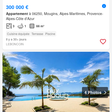
300 000 €
Appartement
à 06250, Mougins, Alpes-Maritimes, Provence-
Alpes-Côte d'Azur
3
1
66 m²
Cuisine équipée
Terrasse
Piscine
Il y a 30+ jours
LEBONCOIN
4 Photos