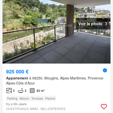
Voir la photo
925 000 €
Appartement
à 06250, Mougins, Alpes-Maritimes, Provence-
Alpes-Côte d'Azur
3
2
82 m²
Parking
Balcon
Terrasse
Piscine
Il y a 30+ jours
OUESTFRANCE-IMMO - BELLESPIERRES