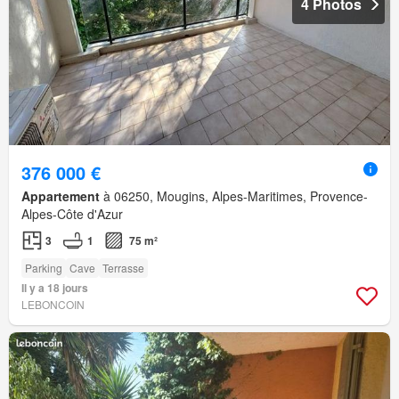
4 Photos
376 000 €
Appartement
à 06250, Mougins, Alpes-Maritimes, Provence-
Alpes-Côte d'Azur
3
1
75 m²
Parking
Cave
Terrasse
Il y a 18 jours
LEBONCOIN