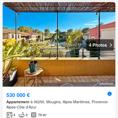
4 Photos
530 000 €
Appartement
à 06250, Mougins, Alpes-Maritimes, Provence-
Alpes-Côte d'Azur
3
2
75 m²