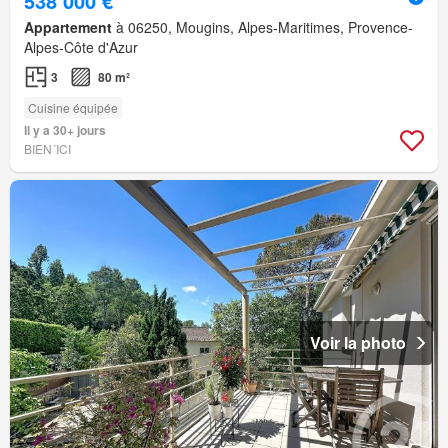
538 000 €
Appartement
à 06250, Mougins, Alpes-Maritimes, Provence-
Alpes-Côte d'Azur
3
80 m²
Cuisine équipée
Il y a 30+ jours
BIEN´ICI
Voir la photo