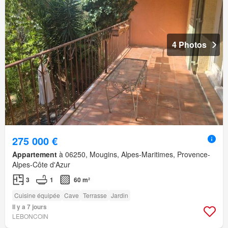
4 Photos
275 000 €
Appartement
à 06250, Mougins, Alpes-Maritimes, Provence-
Alpes-Côte d'Azur
3
1
60 m²
Cuisine équipée
Cave
Terrasse
Jardin
Il y a 7 jours
LEBONCOIN