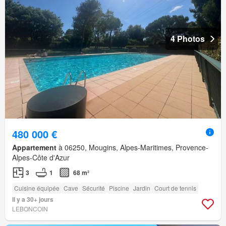
4 Photos
480 000 €
Appartement
à 06250, Mougins, Alpes-Maritimes, Provence-
Alpes-Côte d'Azur
3
1
68 m²
Cuisine équipée
Cave
Sécurité
Piscine
Jardin
Court de tennis
Il y a 30+ jours
LEBONCOIN