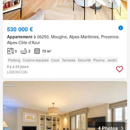
530 000 €
Appartement
à 06250, Mougins, Alpes-Maritimes, Provence-
Alpes-Côte d'Azur
3
2
75 m²
Parking
Cuisine équipée
Cave
Terrasse
Sécurité
Piscine
Jardin
Il y a 24 jours
LEBONCOIN
4 Photos