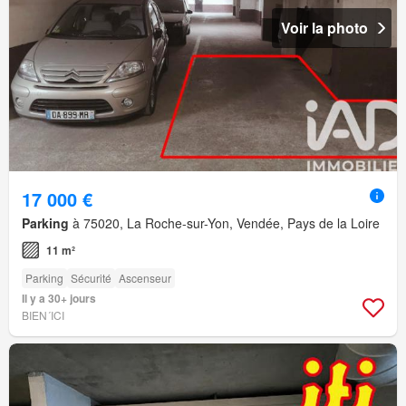
Voir la photo
17 000 €
Parking
à 75020, La Roche-sur-Yon, Vendée, Pays de la Loire
11 m²
Parking
Sécurité
Ascenseur
Il y a 30+ jours
BIEN´ICI