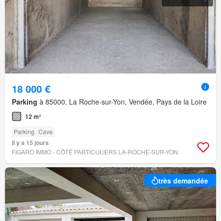
18 000 €
Parking
à 85000, La Roche-sur-Yon, Vendée, Pays de la Loire
12 m²
Parking
Cave
Il y a 15 jours
FIGARO IMMO - CÔTÉ PARTICULIERS LA-ROCHE-SUR-YON
très demandée