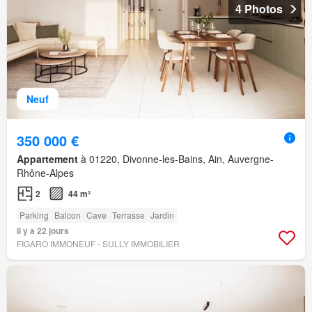
4 Photos
Neuf
350 000 €
Appartement
à 01220, Divonne-les-Bains, Ain, Auvergne-
Rhône-Alpes
2
44 m²
Parking
Balcon
Cave
Terrasse
Jardin
Il y a 22 jours
FIGARO IMMONEUF - SULLY IMMOBILIER