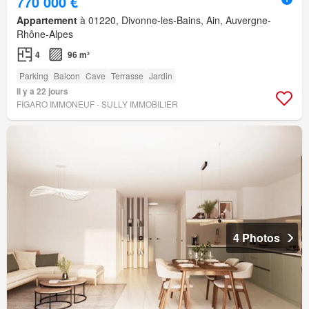
770 000 €
Appartement
à 01220, Divonne-les-Bains, Ain, Auvergne-
Rhône-Alpes
4
96 m²
Parking
Balcon
Cave
Terrasse
Jardin
Il y a 22 jours
FIGARO IMMONEUF - SULLY IMMOBILIER
4 Photos