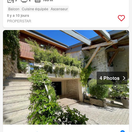
Balcon
Cuisine équipée
Ascenseur
Il y a 10 jours
PROPERSTAR
4 Photos