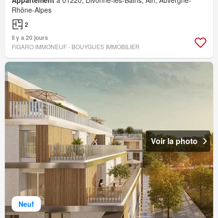
Appartement
à 01220, Divonne-les-Bains, Ain, Auvergne-
Rhône-Alpes
2
Il y a 20 jours
FIGARO IMMONEUF - BOUYGUES IMMOBILIER
Voir la photo
Neuf