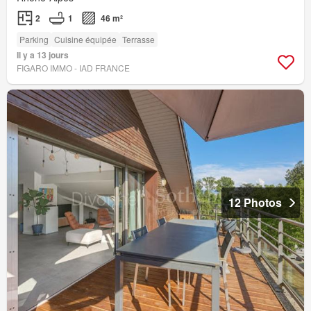
2
1
46 m²
Parking
Cuisine équipée
Terrasse
Il y a 13 jours
FIGARO IMMO - IAD FRANCE
12 Photos