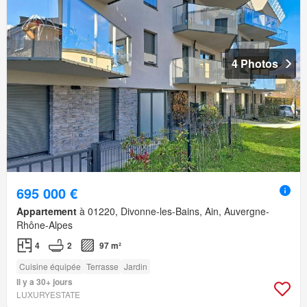
4 Photos
695 000 €
Appartement
à 01220, Divonne-les-Bains, Ain, Auvergne-
Rhône-Alpes
4
2
97 m²
Cuisine équipée
Terrasse
Jardin
Il y a 30+ jours
LUXURYESTATE