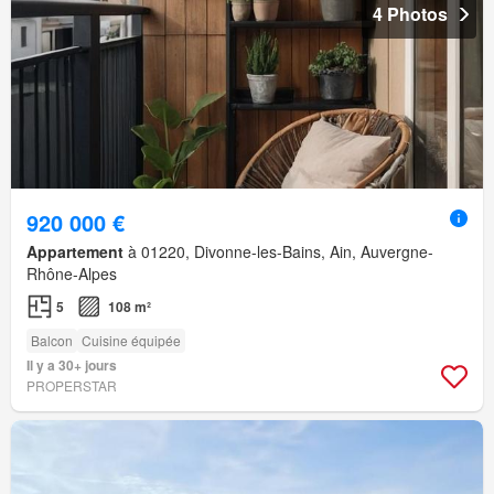
4 Photos
920 000 €
Appartement
à 01220, Divonne-les-Bains, Ain, Auvergne-
Rhône-Alpes
5
108 m²
Balcon
Cuisine équipée
Il y a 30+ jours
PROPERSTAR