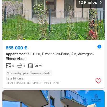
12 Photos
655 000 €
Appartement
à 01220, Divonne-les-Bains, Ain, Auvergne-
Rhône-Alpes
4
1
90 m²
Cuisine équipée
Terrasse
Jardin
Il y a 10 jours
FIGARO IMMO - 3G IMMO-CONSULTANT