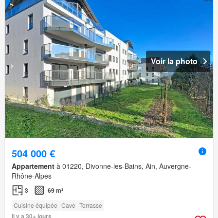
Voir la photo
504 000 €
Appartement
à 01220, Divonne-les-Bains, Ain, Auvergne-
Rhône-Alpes
3
69 m²
Cuisine équipée
Cave
Terrasse
Il y a 30+ jours