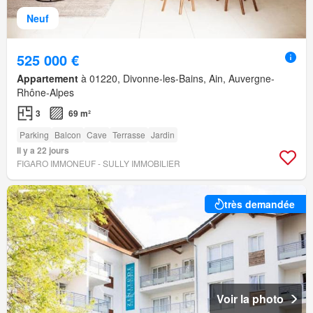
Neuf
525 000 €
Appartement
à 01220, Divonne-les-Bains, Ain, Auvergne-
Rhône-Alpes
3
69 m²
Parking
Balcon
Cave
Terrasse
Jardin
Il y a 22 jours
FIGARO IMMONEUF - SULLY IMMOBILIER
très demandée
Voir la photo