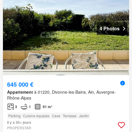
4 Photos
645 000 €
Appartement
à 01220, Divonne-les-Bains, Ain, Auvergne-
Rhône-Alpes
3
1
91 m²
Parking
Cuisine équipée
Cave
Terrasse
Jardin
Il y a 30+ jours
PROPERSTAR