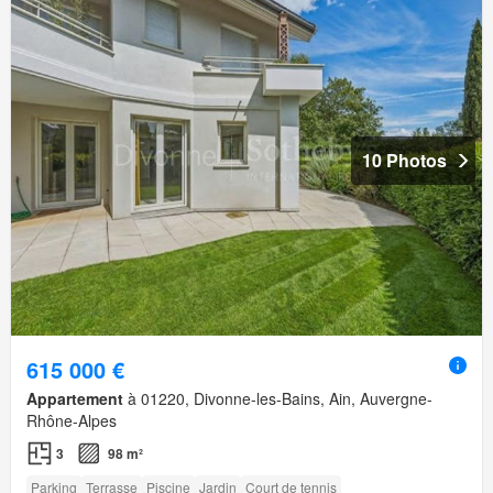
10 Photos
615 000 €
Appartement
à 01220, Divonne-les-Bains, Ain, Auvergne-
Rhône-Alpes
3
98 m²
Parking
Terrasse
Piscine
Jardin
Court de tennis