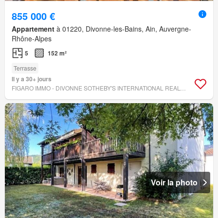
855 000 €
Appartement
à 01220, Divonne-les-Bains, Ain, Auvergne-
Rhône-Alpes
5
152 m²
Terrasse
Il y a 30+ jours
FIGARO IMMO - DIVONNE SOTHEBY'S INTERNATIONAL REALTY
Voir la photo