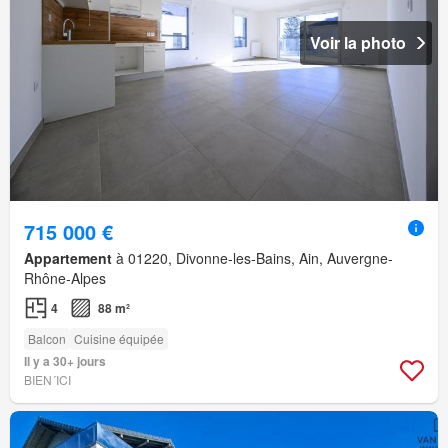
Voir la photo
715 000 €
Appartement
à 01220, Divonne-les-Bains, Ain, Auvergne-
Rhône-Alpes
4
88 m²
Balcon
Cuisine équipée
Il y a 30+ jours
BIEN´ICI