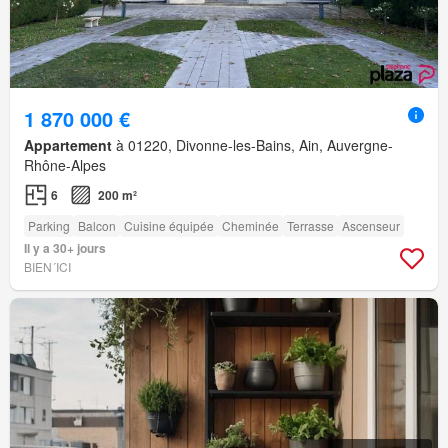
1 870 000 €
Appartement
à 01220, Divonne-les-Bains, Ain, Auvergne-
Rhône-Alpes
6
200 m²
Parking
Balcon
Cuisine équipée
Cheminée
Terrasse
Ascenseur
Il y a 30+ jours
BIEN´ICI