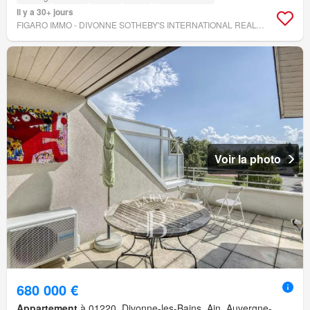
Il y a 30+ jours
FIGARO IMMO - DIVONNE SOTHEBY'S INTERNATIONAL REALTY
Voir la photo
680 000 €
Appartement
à 01220, Divonne-les-Bains, Ain, Auvergne-