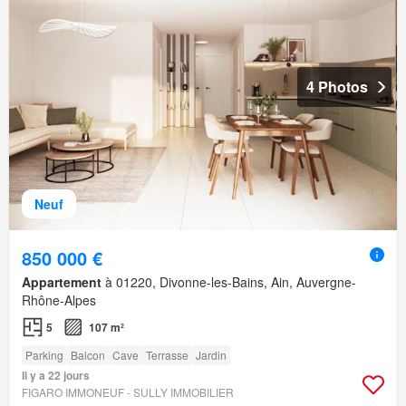
4 Photos
Neuf
850 000 €
Appartement
à 01220, Divonne-les-Bains, Ain, Auvergne-
Rhône-Alpes
5
107 m²
Parking
Balcon
Cave
Terrasse
Jardin
Il y a 22 jours
FIGARO IMMONEUF - SULLY IMMOBILIER