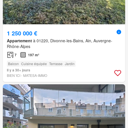
1 250 000 €
Appartement
à 01220, Divonne-les-Bains, Ain, Auvergne-
Rhône-Alpes
7
197 m²
Balcon
Cuisine équipée
Terrasse
Jardin
Il y a 30+ jours
BIEN´ICI - MATESA-IMMO