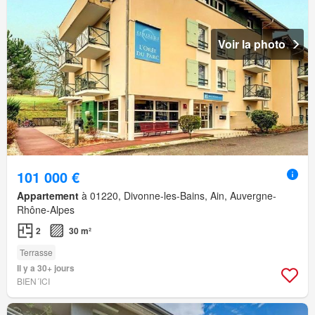
Voir la photo
101 000 €
Appartement
à 01220, Divonne-les-Bains, Ain, Auvergne-
Rhône-Alpes
2
30 m²
Terrasse
Il y a 30+ jours
BIEN´ICI