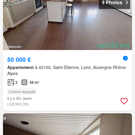
4 Photos
50 000 €
Appartement
à 42100, Saint-Étienne, Loire, Auvergne-Rhône-
Alpes
2
48 m²
Cuisine équipée
Il y a 30+ jours
LEBONCOIN