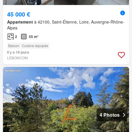
45 000 €
Appartement
à 42100, Saint-Étienne, Loire, Auvergne-Rhône-
Alpes
2
55 m²
Balcon
Cuisine équipée
Il y a 19 jours
LEBONCOIN
4 Photos