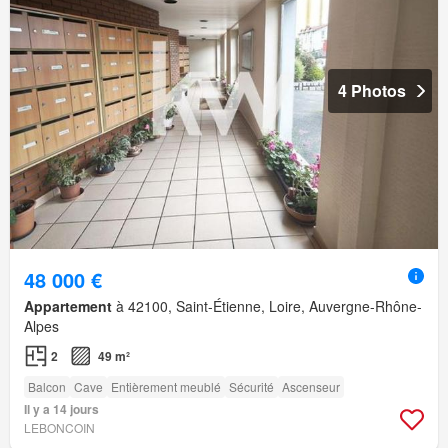
4 Photos
48 000 €
Appartement
à 42100, Saint-Étienne, Loire, Auvergne-Rhône-
Alpes
2
49 m²
Balcon
Cave
Entièrement meublé
Sécurité
Ascenseur
Il y a 14 jours
LEBONCOIN