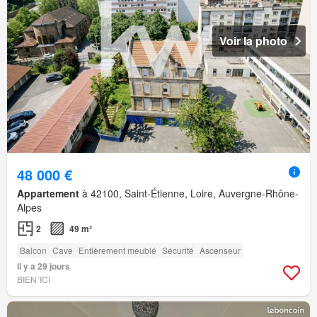
Voir la photo
48 000 €
Appartement
à 42100, Saint-Étienne, Loire, Auvergne-Rhône-
Alpes
2
49 m²
Balcon
Cave
Entièrement meublé
Sécurité
Ascenseur
Il y a 29 jours
BIEN´ICI