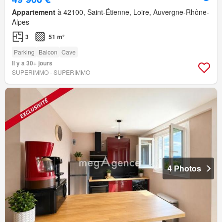
Appartement
à 42100, Saint-Étienne, Loire, Auvergne-Rhône-
Alpes
3
51 m²
Parking
Balcon
Cave
Il y a 30+ jours
SUPERIMMO - SUPERIMMO
4 Photos