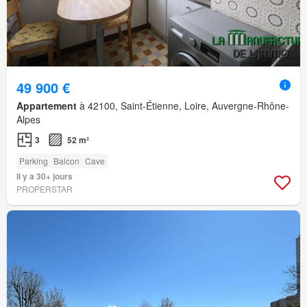
49 900 €
Appartement
à 42100, Saint-Étienne, Loire, Auvergne-Rhône-
Alpes
3
52 m²
Parking
Balcon
Cave
Il y a 30+ jours
PROPERSTAR