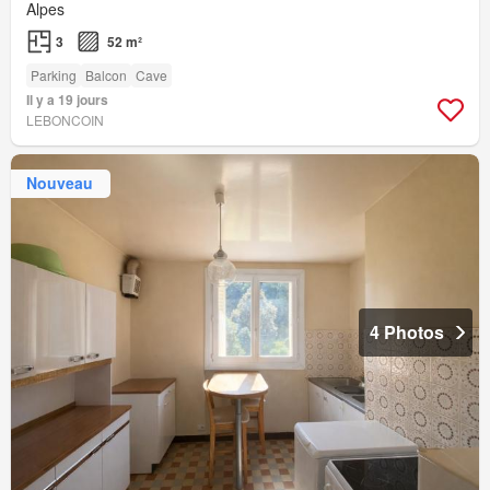
Alpes
3
52 m²
Parking
Balcon
Cave
Il y a 19 jours
LEBONCOIN
Nouveau
4 Photos