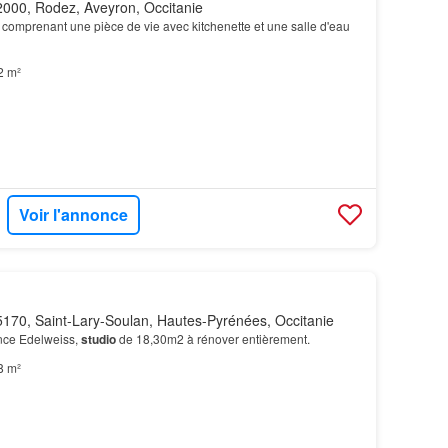
000, Rodez, Aveyron, Occitanie
comprenant une pièce de vie avec kitchenette et une salle d'eau
2 m²
Voir l'annonce
170, Saint-Lary-Soulan, Hautes-Pyrénées, Occitanie
ence Edelweiss,
studio
de 18,30m2 à rénover entièrement.
8 m²