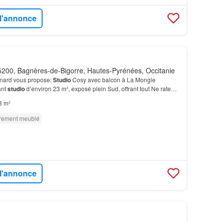
 l'annonce
200, Bagnères-de-Bigorre, Hautes-Pyrénées, Occitanie
ernard vous propose:
Studio
Cosy avec balcon à La Mongie
ant
studio
d’environ 23 m², exposé plein Sud, offrant tout Ne ratez
e posséder un
studio
dans les Hautes Pyrén…
3 m²
èrement meublé
 l'annonce