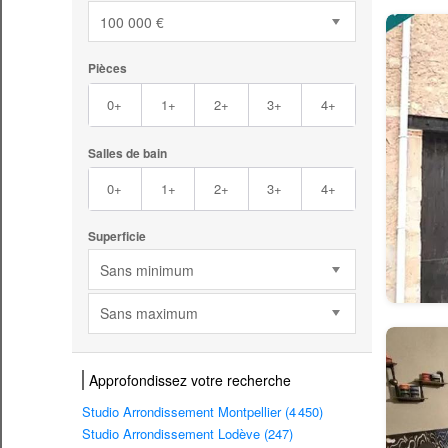
100 000 €
Pièces
0+
1+
2+
3+
4+
Salles de bain
0+
1+
2+
3+
4+
Superficie
Sans minimum
Sans maximum
Approfondissez votre recherche
Studio Arrondissement Montpellier (4 450)
Studio Arrondissement Lodève (247)