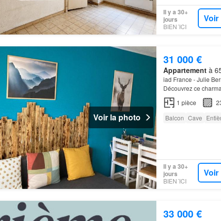
Il y a 30+
Voir
jours
BIEN´ICI
31 000 €
Appartement
à 65
iad France - Julie B
Découvrez ce charm
pas cette occasion d
1
pièce
2
Voir la photo
Balcon
Cave
Enti
Il y a 30+
Voir
jours
BIEN´ICI
33 000 €