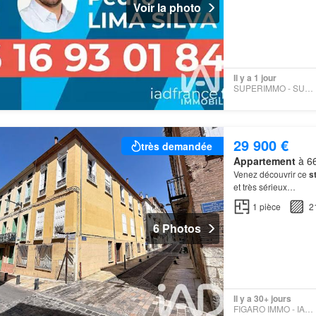
Voir la photo
Il y a 1 jour
SUPERIMMO - SUPERIMMO
29 900 €
très demandée
Appartement
à 66
Venez découvrir ce
s
et très sérieux…
1
pièce
2
6 Photos
Il y a 30+ jours
FIGARO IMMO - IAD FRANCE