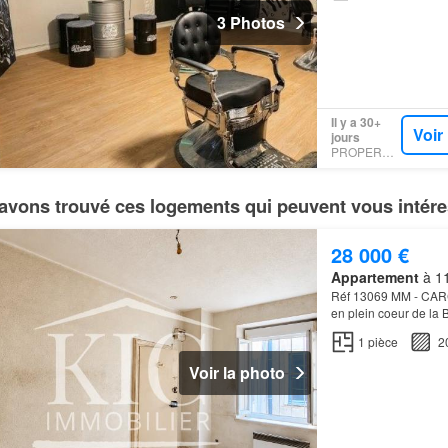
3 Photos
Il y a 30+
Voir
jours
PROPERSTAR
avons trouvé ces logements qui peuvent vous intére
28 000 €
Appartement
à 11
Réf 13069 MM - CAR
en plein coeur de la
1
pièce
2
Voir la photo