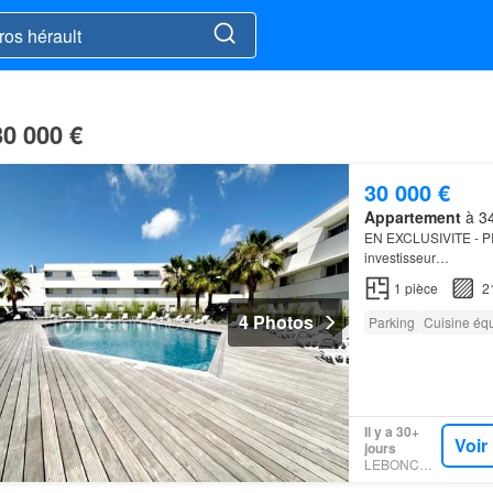
30 000 €
30 000 €
Appartement
à 34
EN EXCLUSIVITE - P
investisseur…
1
pièce
2
4 Photos
Parking
Cuisine éq
Il y a 30+
Voir
jours
LEBONCOIN