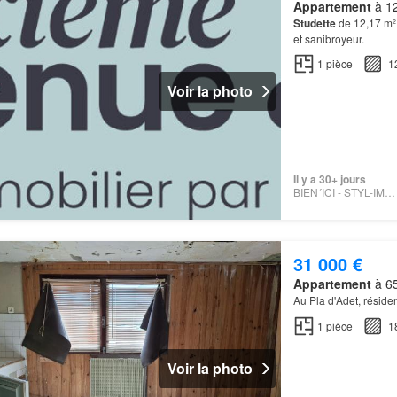
Appartement
à 12
Studette
de 12,17 m² 
et sanibroyeur.
1
pièce
1
Voir la photo
Il y a 30+ jours
BIEN´ICI - STYL-IMMO-RODEZ
31 000 €
Appartement
à 65
Au Pla d'Adet, résid
1
pièce
1
Voir la photo