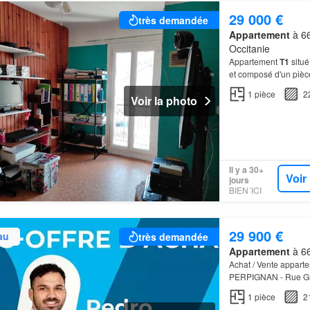
29 000 €
très demandée
Appartement
à 66
Occitanie
Appartement
T1
situé
et composé d'un pièce
au prix: 29 000 euro
1
pièce
2
Voir la photo
Il y a 30+
Voir
jours
BIEN´ICI
29 900 €
au
très demandée
Appartement
à 66
Achat / Vente appart
PERPIGNAN - Rue Gr
offre une grande rent
1
pièce
2