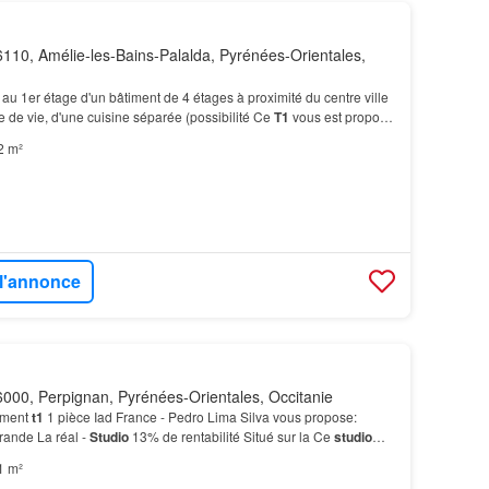
110, Amélie-les-Bains-Palalda, Pyrénées-Orientales,
 au 1er étage d'un bâtiment de 4 étages à proximité du centre ville
 de vie, d'une cuisine séparée (possibilité Ce
T1
vous est proposé
s Honoraires charge vendeur.…
2 m²
 l'annonce
000, Perpignan, Pyrénées-Orientales, Occitanie
ement
t1
1 pièce Iad France - Pedro Lima Silva vous propose:
ande La réal -
Studio
13% de rentabilité Situé sur la Ce
studio
abilité, 13% brut, l'appartement est loué…
1 m²