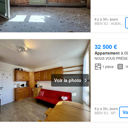
Il y a 30+ jours
BIEN´ICI - AGENCE44.45
32 500 €
Appartement
à 09
NOUS VOUS PRÉSEN
1
pièce
1
Voir la photo
Il y a 30+ jours
Vo
BIEN´ICI - SP.IMMO