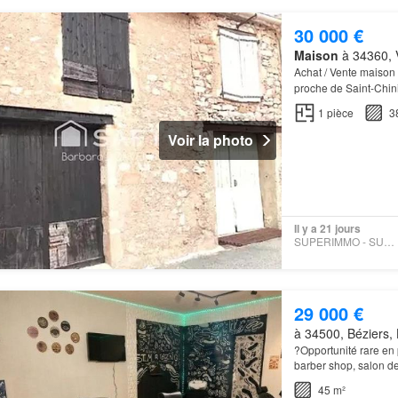
30 000 €
Maison
à 34360, V
Achat / Vente maison
proche de Saint-Chini
1
pièce
3
Voir la photo
Il y a 21 jours
SUPERIMMO - SUPERIMMO
29 000 €
à 34500, Béziers, 
?Opportunité rare en 
barber shop, salon de
immédiate des comme
45 m²