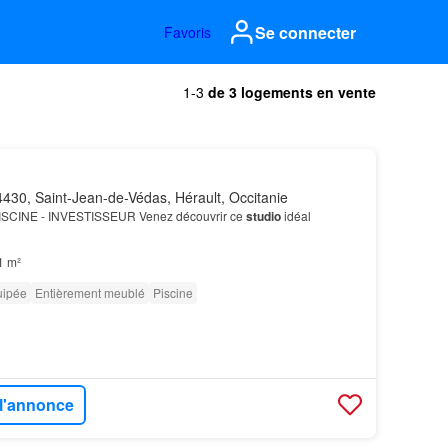
Se connecter
Favoris
1-3
de 3 logements en vente
430, Saint-Jean-de-Védas, Hérault, Occitanie
ISCINE - INVESTISSEUR Venez découvrir ce
studio
idéal
1 m²
uipée
Entièrement meublé
Piscine
 l'annonce