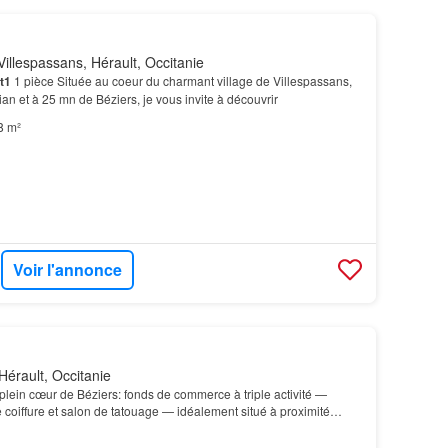
illespassans, Hérault, Occitanie
t1
1 pièce Située au coeur du charmant village de Villespassans,
an et à 25 mn de Béziers, je vous invite à découvrir
8 m²
Voir l'annonce
Hérault, Occitanie
plein cœur de Béziers: fonds de commerce à triple activité —
 coiffure et salon de tatouage — idéalement situé à proximité
rces, des transports en commun et d'un ly…