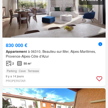
830 000 €
Appartement
à 06310, Beaulieu-sur-Mer, Alpes-Maritimes,
Provence-Alpes-Côte d'Azur
2
50 m²
Parking
Cave
Terrasse
Il y a 14 jours
PROPERSTAR