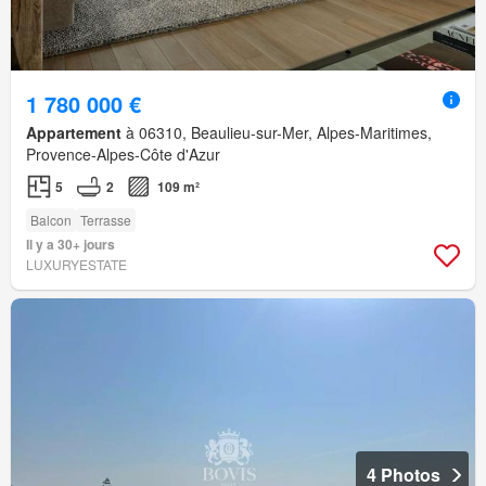
1 780 000 €
Appartement
à 06310, Beaulieu-sur-Mer, Alpes-Maritimes,
Provence-Alpes-Côte d'Azur
5
2
109 m²
Balcon
Terrasse
Il y a 30+ jours
LUXURYESTATE
4 Photos