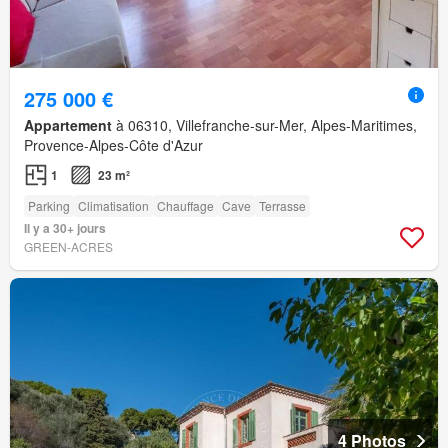
275 000 €
Appartement
à 06310, Villefranche-sur-Mer, Alpes-Maritimes,
Provence-Alpes-Côte d'Azur
1
23 m²
Parking
Climatisation
Chauffage
Cave
Terrasse
Il y a 30+ jours
GREEN-ACRES
4 Photos