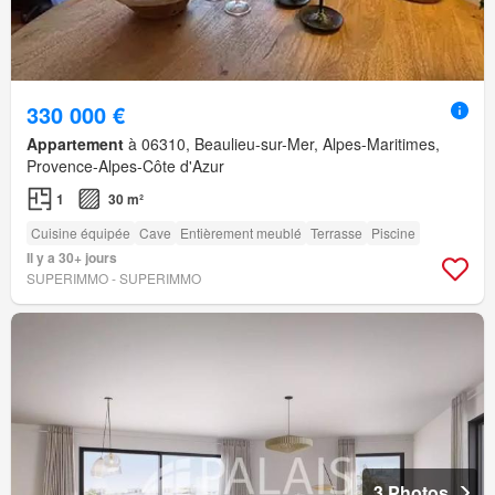
330 000 €
Appartement
à 06310, Beaulieu-sur-Mer, Alpes-Maritimes,
Provence-Alpes-Côte d'Azur
1
30 m²
Cuisine équipée
Cave
Entièrement meublé
Terrasse
Piscine
Il y a 30+ jours
SUPERIMMO - SUPERIMMO
3 Photos