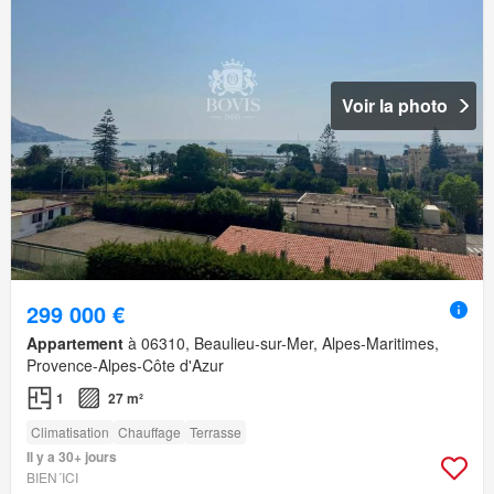
Voir la photo
299 000 €
Appartement
à 06310, Beaulieu-sur-Mer, Alpes-Maritimes,
Provence-Alpes-Côte d'Azur
1
27 m²
Climatisation
Chauffage
Terrasse
Il y a 30+ jours
BIEN´ICI