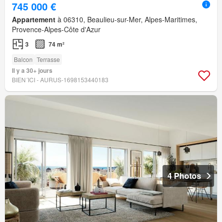
745 000 €
Appartement
à 06310, Beaulieu-sur-Mer, Alpes-Maritimes,
Provence-Alpes-Côte d'Azur
3
74 m²
Balcon
Terrasse
Il y a 30+ jours
BIEN´ICI - AURUS-1698153440183
4 Photos