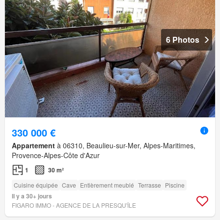
6 Photos
330 000 €
Appartement
à 06310, Beaulieu-sur-Mer, Alpes-Maritimes,
Provence-Alpes-Côte d'Azur
1
30 m²
Cuisine équipée
Cave
Entièrement meublé
Terrasse
Piscine
Il y a 30+ jours
FIGARO IMMO - AGENCE DE LA PRESQU'ÎLE