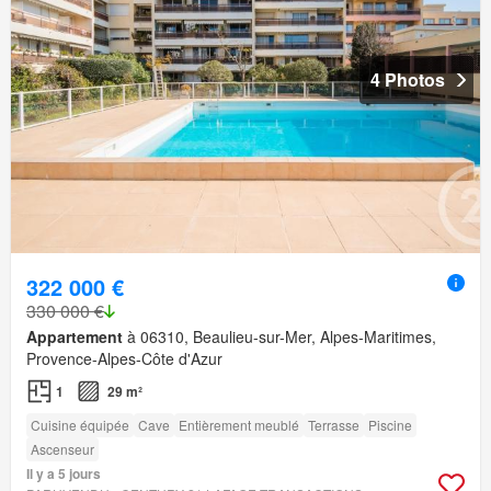
4 Photos
322 000 €
330 000 €
Appartement
à 06310, Beaulieu-sur-Mer, Alpes-Maritimes,
Provence-Alpes-Côte d'Azur
1
29 m²
Cuisine équipée
Cave
Entièrement meublé
Terrasse
Piscine
Ascenseur
Il y a 5 jours