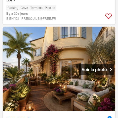
Parking
Cave
Terrasse
Piscine
Il y a 30+ jours
BIEN´ICI - PRESQUILE@FREE.FR
Voir la photo