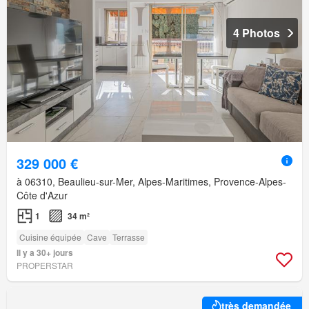
4 Photos
329 000 €
à 06310, Beaulieu-sur-Mer, Alpes-Maritimes, Provence-Alpes-
Côte d'Azur
1
34 m²
Cuisine équipée
Cave
Terrasse
Il y a 30+ jours
PROPERSTAR
très demandée