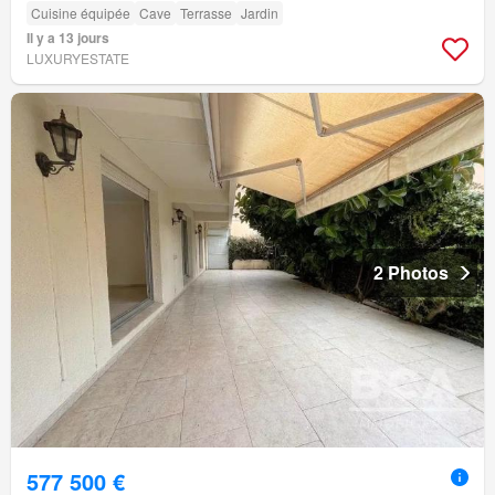
Cuisine équipée
Cave
Terrasse
Jardin
Il y a 13 jours
LUXURYESTATE
2 Photos
577 500 €