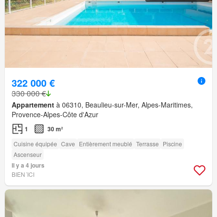
322 000 €
330 000 €
Appartement
à 06310, Beaulieu-sur-Mer, Alpes-Maritimes,
Provence-Alpes-Côte d'Azur
1
30 m²
Cuisine équipée
Cave
Entièrement meublé
Terrasse
Piscine
Ascenseur
Il y a 4 jours
BIEN´ICI