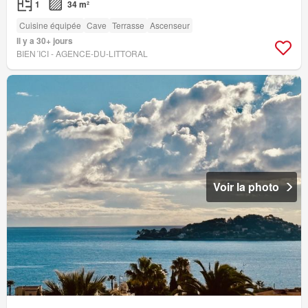
1
34 m²
Cuisine équipée
Cave
Terrasse
Ascenseur
Il y a 30+ jours
BIEN´ICI - AGENCE-DU-LITTORAL
Voir la photo