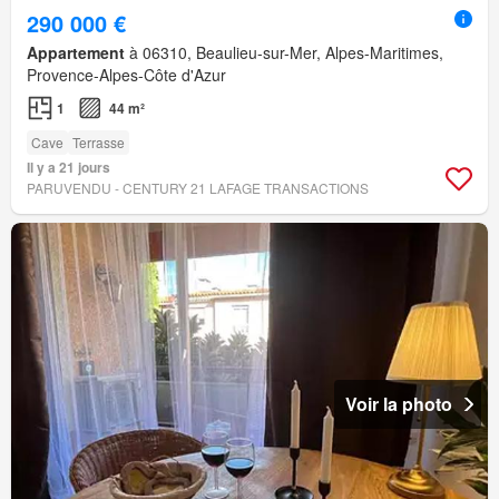
290 000 €
Appartement
à 06310, Beaulieu-sur-Mer, Alpes-Maritimes,
Provence-Alpes-Côte d'Azur
1
44 m²
Cave
Terrasse
Il y a 21 jours
PARUVENDU - CENTURY 21 LAFAGE TRANSACTIONS
Voir la photo