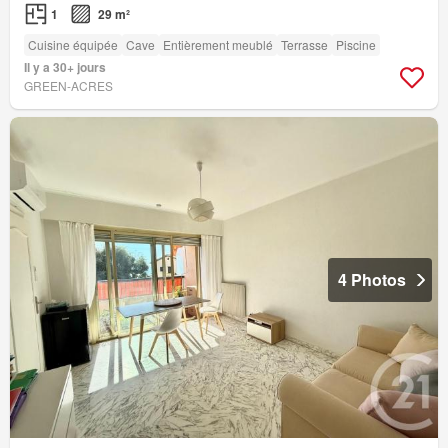
1
29 m²
Cuisine équipée
Cave
Entièrement meublé
Terrasse
Piscine
Il y a 30+ jours
GREEN-ACRES
4 Photos