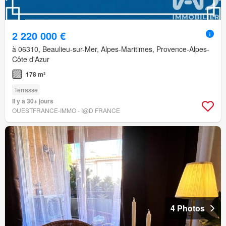
2 220 000 €
à 06310, Beaulieu-sur-Mer, Alpes-Maritimes, Provence-Alpes-
Côte d'Azur
178 m²
Terrasse
Il y a 30+ jours
OUESTFRANCE-IMMO - I@D FRANCE
4 Photos