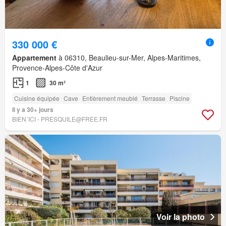
330 000 €
Appartement
à 06310, Beaulieu-sur-Mer, Alpes-Maritimes,
Provence-Alpes-Côte d'Azur
1
30 m²
Cuisine équipée
Cave
Entièrement meublé
Terrasse
Piscine
Il y a 30+ jours
BIEN´ICI - PRESQUILE@FREE.FR
Voir la photo