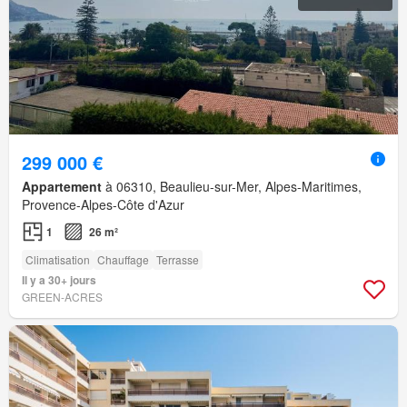
299 000 €
Appartement
à 06310, Beaulieu-sur-Mer, Alpes-Maritimes,
Provence-Alpes-Côte d'Azur
1
26 m²
Climatisation
Chauffage
Terrasse
Il y a 30+ jours
GREEN-ACRES