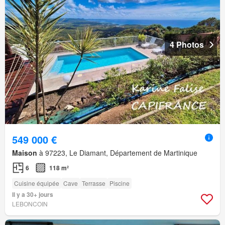
4 Photos
549 000 €
Maison
à 97223, Le Diamant, Département de Martinique
6
118 m²
Cuisine équipée
Cave
Terrasse
Piscine
Il y a 30+ jours
LEBONCOIN