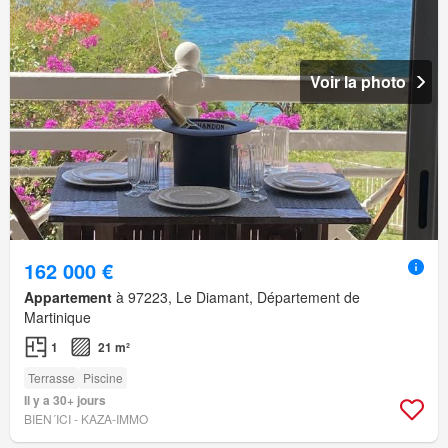
Voir la photo
162 000 €
Appartement
à 97223, Le Diamant, Département de
Martinique
1
21 m²
Terrasse
Piscine
Il y a 30+ jours
BIEN´ICI - KAZA-IMMO