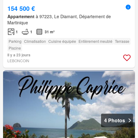
154 500 €
Appartement
à 97223, Le Diamant, Département de
Martinique
1
1
31 m²
Parking
Climatisation
Cuisine équipée
Entièrement meublé
Terrasse
Piscine
Il y a 23 jours
LEBONCOIN
4 Photos