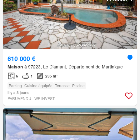
610 000 €
Maison
à 97223, Le Diamant, Département de Martinique
6
1
235 m²
Parking
Cuisine équipée
Terrasse
Piscine
Il y a 8 jours
PARUVENDU - WE INVEST