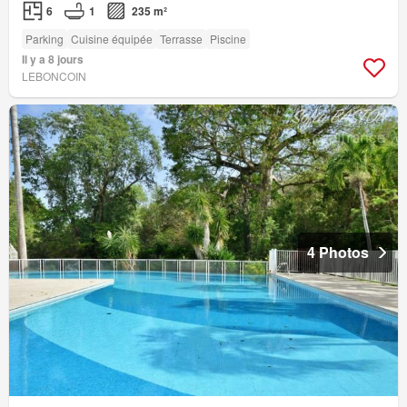
6
1
235 m²
Parking
Cuisine équipée
Terrasse
Piscine
Il y a 8 jours
LEBONCOIN
4 Photos