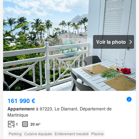
Voir la photo
161 990 €
Appartement
à 97223, Le Diamant, Département de
Martinique
1
20 m²
Parking
Cuisine équipée
Entièrement meublé
Piscine