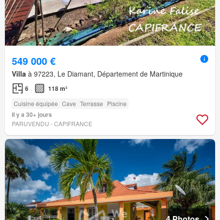
549 000 €
Villa
à 97223, Le Diamant, Département de Martinique
6
118 m²
Cuisine équipée
Cave
Terrasse
Piscine
Il y a 30+ jours
PARUVENDU - CAPIFRANCE
4 Photos