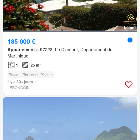
185 000 €
Appartement
à 97223, Le Diamant, Département de
Martinique
1
25 m²
Balcon
Terrasse
Piscine
Il y a 30+ jours
LEBONCOIN