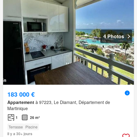
4 Photos
183 000 €
Appartement
à 97223, Le Diamant, Département de
Martinique
1
26 m²
Terrasse
Piscine
Il y a 30+ jours