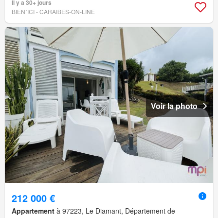
Il y a 30+ jours
BIEN´ICI - CARAIBES-ON-LINE
Voir la photo
212 000 €
Appartement
à 97223, Le Diamant, Département de