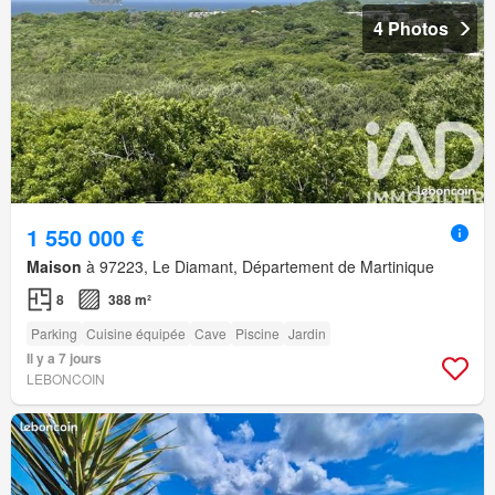
4 Photos
1 550 000 €
Maison
à 97223, Le Diamant, Département de Martinique
8
388 m²
Parking
Cuisine équipée
Cave
Piscine
Jardin
Il y a 7 jours
LEBONCOIN