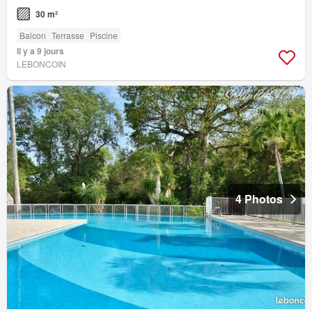
30 m²
Balcon
Terrasse
Piscine
Il y a 9 jours
LEBONCOIN
4 Photos