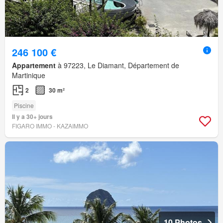
246 100 €
Appartement
à 97223, Le Diamant, Département de
Martinique
2
30 m²
Piscine
Il y a 30+ jours
FIGARO IMMO - KAZAIMMO
10 Photos