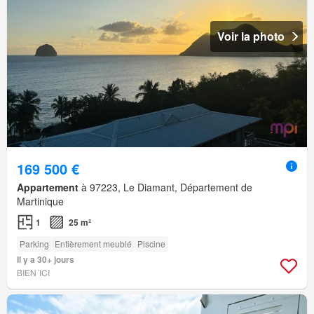
Voir la photo
169 500 €
Appartement
à 97223, Le Diamant, Département de
Martinique
1
25 m²
Parking
Entièrement meublé
Piscine
Il y a 30+ jours
BIEN´ICI