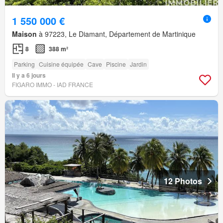
1 550 000 €
Maison
à 97223, Le Diamant, Département de Martinique
8
388 m²
Parking
Cuisine équipée
Cave
Piscine
Jardin
Il y a 6 jours
FIGARO IMMO - IAD FRANCE
12 Photos