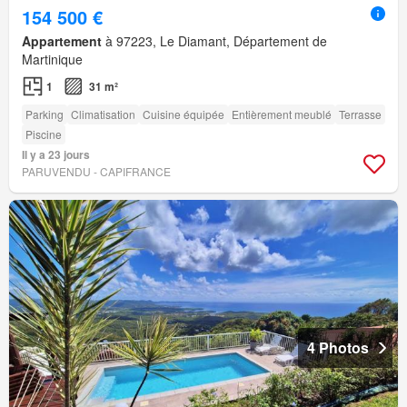
154 500 €
Appartement
à 97223, Le Diamant, Département de
Martinique
1
31 m²
Parking
Climatisation
Cuisine équipée
Entièrement meublé
Terrasse
Piscine
Il y a 23 jours
PARUVENDU - CAPIFRANCE
4 Photos