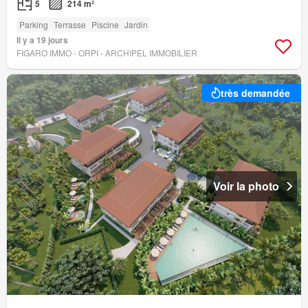
5
214 m²
Parking
Terrasse
Piscine
Jardin
Il y a 19 jours
FIGARO IMMO - ORPI - ARCHIPEL IMMOBILIER
très demandée
Voir la photo