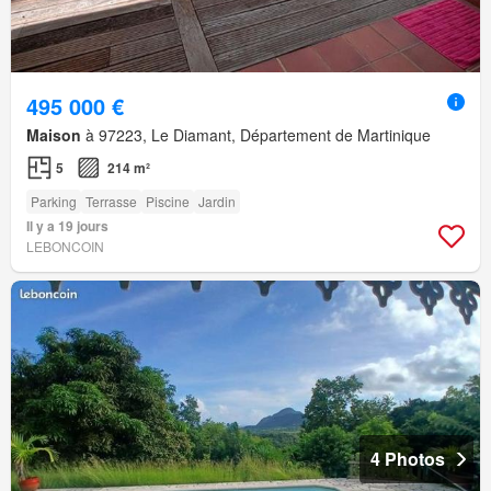
495 000 €
Maison
à 97223, Le Diamant, Département de Martinique
5
214 m²
Parking
Terrasse
Piscine
Jardin
Il y a 19 jours
LEBONCOIN
4 Photos