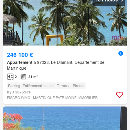
246 100 €
Appartement
à 97223, Le Diamant, Département de
Martinique
2
31 m²
Parking
Entièrement meublé
Terrasse
Piscine
Il y a 30+ jours
FIGARO IMMO - MARTINIQUE PATRIMOINE IMMOBILIER