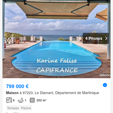
4 Photos
799 000 €
Maison
à 97223, Le Diamant, Département de Martinique
6
1
202 m²
Terrasse
Piscine