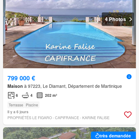
4 Photos
799 000 €
Maison
à 97223, Le Diamant, Département de Martinique
6
4
202 m²
Terrasse
Piscine
Il y a 6 jours
PROPRIÉTÉS LE FIGARO - CAPIFRANCE - KARINE FALISE
très demandée