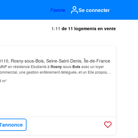
Se connecter
Favoris
1-11
de 11 logements en vente
110, Rosny-sous-Bois, Seine-Saint-Denis, Île-de-France
MNP en résidence Etudiants à
Rosny
-sous-
Bois
avec un loyer
commercial, une gestion entièrement déléguée, et un Elle propose
uipés et
meublés
, du
studio
au T2, répart…
8 m²
 l'annonce