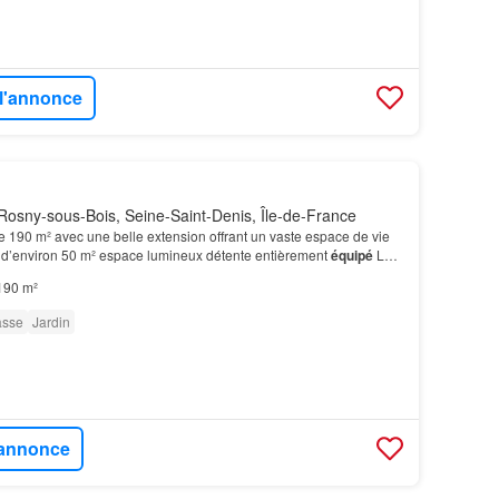
 l'annonce
osny-sous-Bois, Seine-Saint-Denis, Île-de-France
190 m² avec une belle extension offrant un vaste espace de vie
d’environ 50 m² espace lumineux détente entièrement
équipé
Le
urs espaces agréables: terrasses, coin…
190 m²
asse
Jardin
l'annonce