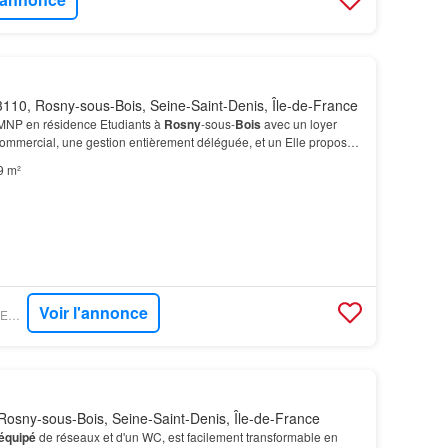
110, Rosny-sous-Bois, Seine-Saint-Denis, Île-de-France
MNP en résidence Etudiants à
Rosny
-sous-
Bois
avec un loyer
commercial, une gestion entièrement déléguée, et un Elle propose
uipés et
meublés
, du
studio
au T2, répart…
9 m²
Voir l'annonce
FIGARO IMMO - LE REVENU PIERRE
osny-sous-Bois, Seine-Saint-Denis, Île-de-France
équipé
de réseaux et d'un WC, est facilement transformable en