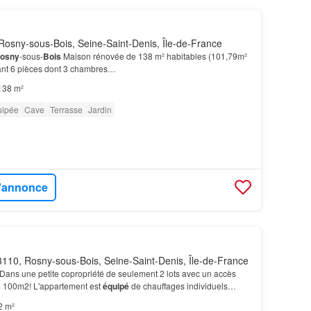
osny-sous-Bois, Seine-Saint-Denis, Île-de-France
osny
-sous-
Bois
Maison rénovée de 138 m² habitables (101,79m²
ant 6 pièces dont 3 chambres…
138 m²
uipée
Cave
Terrasse
Jardin
l'annonce
110, Rosny-sous-Bois, Seine-Saint-Denis, Île-de-France
Dans une petite copropriété de seulement 2 lots avec un accès
 100m2! L'appartement est
équipé
de chauffages individuels
2 m²