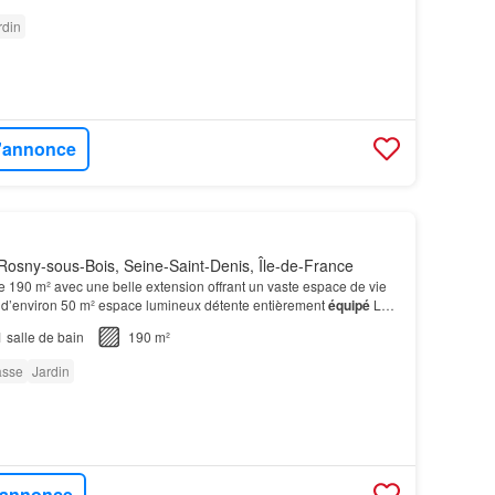
rdin
l'annonce
osny-sous-Bois, Seine-Saint-Denis, Île-de-France
190 m² avec une belle extension offrant un vaste espace de vie
d’environ 50 m² espace lumineux détente entièrement
équipé
Le
urs espaces agréables: terrasses, coin…
1
salle de bain
190 m²
asse
Jardin
l'annonce