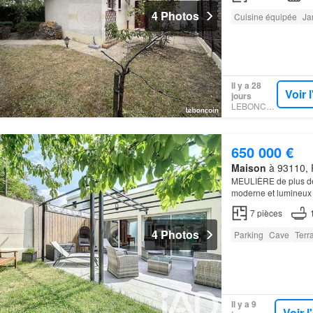
4 Photos
Cuisine équipée
Ja
Il y a 28
Voir 
jours
LEBONCOIN
650 000 €
Maison
à 93110, R
MEULIÈRE de plus de 
moderne et lumineux 
jardin
propose plusie
7
pièces
4 Photos
Parking
Cave
Terr
Il y a 9
Voir 