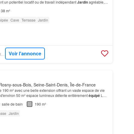
rant un potentiel locatif ou de travail indépendant
Jardin
agréable,
nner une à deux voitures sur la…
138 m²
uipée
Cave
Terrasse
Jardin
Voir l'annonce
FIGARO IMMO - BSK IMMOBILIER
osny-sous-Bois, Seine-Saint-Denis, Île-de-France
190 m² avec une belle extension offrant un vaste espace de vie
d'environ 50 m² espace lumineux détente entièrement
équipé
Le
urs espaces agréables: terrasses, coin…
1
salle de bain
190 m²
asse
Jardin