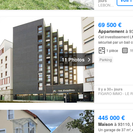
jours
LEBONCOIN
69 500 €
Appartement
à 93
Cet investissement L
sécurisé par un bail 
344 appartements éq
1
pièce
1
11 Photos
Parking
Il y a 30+ jours
445 000 €
Maison
à 93110, R
Un garage de 37 m²,