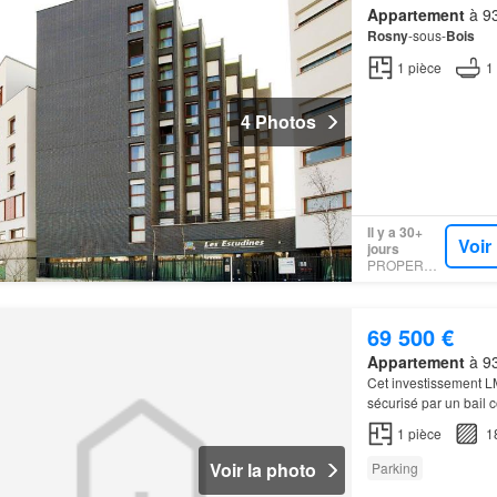
Appartement
à 93
Rosny
-sous-
Bois
1
pièce
1
4 Photos
Il y a 30+
Voir
jours
PROPERSTAR
69 500 €
Appartement
à 93
Cet investissement L
sécurisé par un bail 
344 appartements éq
1
pièce
1
Voir la photo
Parking