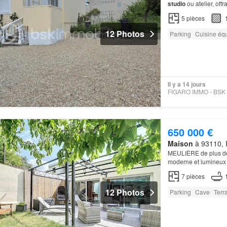
studio
ou atelier, off
possibilité de statio
5
pièces
12 Photos
Parking
Cuisine éq
Il y a 14 jours
650 000 €
Maison
à 93110, R
MEULIÈRE de plus de 
moderne et lumineux 
jardin
propose plusie
7
pièces
12 Photos
Parking
Cave
Terr