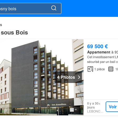
is
 sous Bois
69 500 €
Appartement
à 93
Cet investissement L
sécurisé par un bail 
344 appartements éq
1
pièce
1
4 Photos
Il y a 30+
Voir
jours
LEBONCOIN