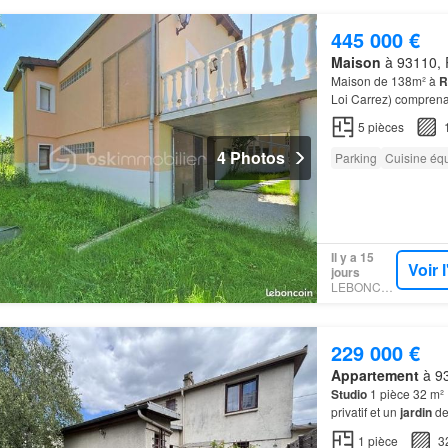
445 000 €
Maison
à 93110, R
Maison de 138m² à
R
Loi Carrez) compren
5
pièces
4 Photos
Parking
Cuisine éq
Il y a 15
Voir 
jours
LEBONCOIN
229 000 €
Appartement
à 93
Studio
1 pièce 32 m² 
privatif et un
jardin
de
éléctriques…
1
pièce
3