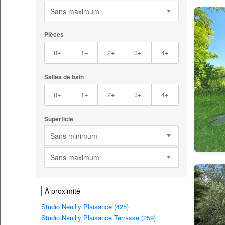
Sans maximum
Pièces
0+
1+
2+
3+
4+
Salles de bain
0+
1+
2+
3+
4+
Superficie
Sans minimum
Sans maximum
À proximité
Studio Neuilly Plaisance (425)
Studio Neuilly Plaisance Terrasse (259)