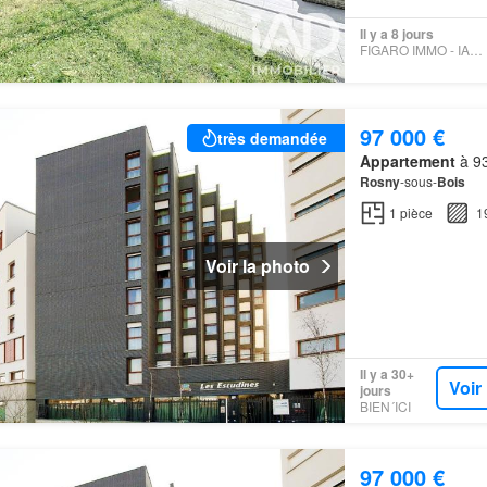
Il y a 8 jours
FIGARO IMMO - IAD FRANCE
97 000 €
très demandée
Appartement
à 93
Rosny
-sous-
Bois
1
pièce
1
Voir la photo
Il y a 30+
Voir
jours
BIEN´ICI
97 000 €