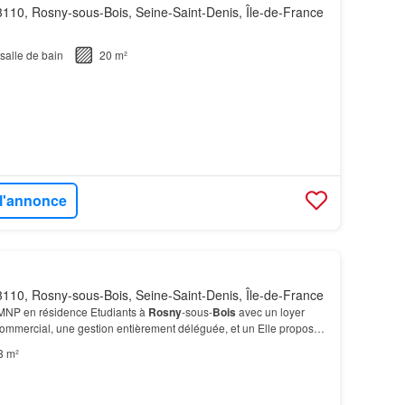
110, Rosny-sous-Bois, Seine-Saint-Denis, Île-de-France
salle de bain
20 m²
 l'annonce
110, Rosny-sous-Bois, Seine-Saint-Denis, Île-de-France
MNP en résidence Etudiants à
Rosny
-sous-
Bois
avec un loyer
commercial, une gestion entièrement déléguée, et un Elle propose
uipés et
meublés
, du
studio
au T2, répart…
8 m²