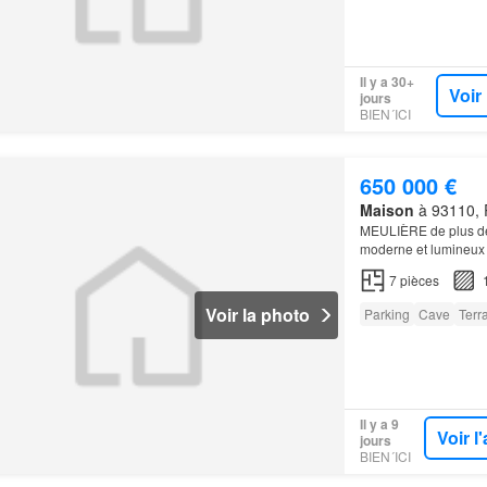
Il y a 30+
Voir
jours
BIEN´ICI
650 000 €
Maison
à 93110, R
MEULIÈRE de plus de 
moderne et lumineux 
jardin
propose plusie
7
pièces
Voir la photo
Parking
Cave
Terr
Il y a 9
Voir 
jours
BIEN´ICI