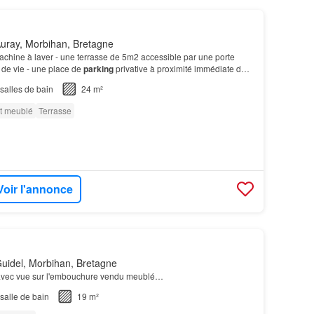
uray, Morbihan, Bretagne
hine à laver - une terrasse de 5m2 accessible par une porte
e de vie - une place de
parking
privative à proximité immédiate du
vendu meublé: canapé lit, table et c…
salles de bain
24 m²
t meublé
Terrasse
Voir l'annonce
uidel, Morbihan, Bretagne
vec vue sur l'embouchure vendu meublé…
salle de bain
19 m²