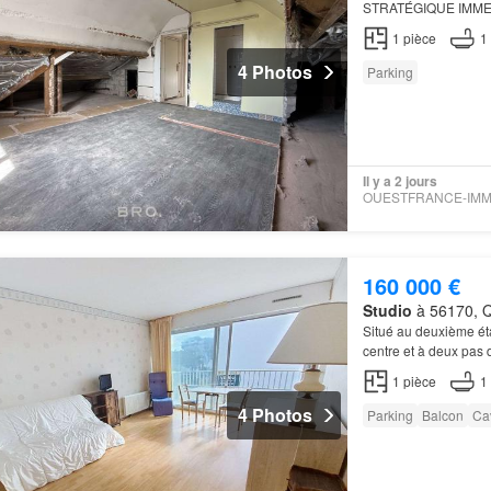
STRATÉGIQUE IMME
BÉNÉVOLE FAIBLES
1
pièce
1
PLOMBERIE SALLE 
4 Photos
Parking
Il y a 2 jours
160 000 €
Studio
à 56170, Q
Situé au deuxième ét
centre et à deux pas 
1
pièce
1
4 Photos
Parking
Balcon
Ca