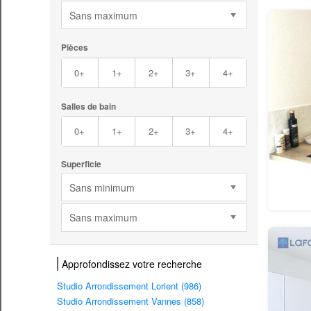
Sans maximum
Pièces
0+
1+
2+
3+
4+
Salles de bain
0+
1+
2+
3+
4+
Superficie
Sans minimum
Sans maximum
Approfondissez votre recherche
Studio Arrondissement Lorient (986)
Studio Arrondissement Vannes (858)