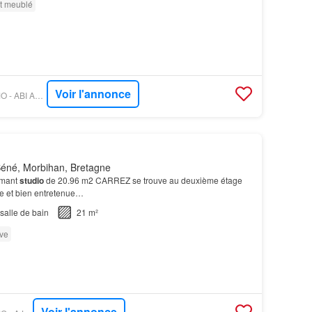
t meublé
Voir l'annonce
OUESTFRANCE-IMMO - ABI AGENCE BOVE IMMOBILIER
éné, Morbihan, Bretagne
rmant
studio
de 20.96 m2 CARREZ se trouve au deuxième étage
e et bien entretenue…
salle de bain
21 m²
ve
Voir l'annonce