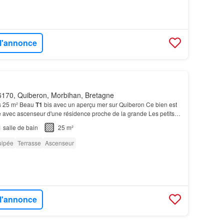
 l'annonce
170, Quiberon, Morbihan, Bretagne
s 25 m² Beau
T1
bis avec un aperçu mer sur Quiberon Ce bien est
e avec ascenseur d'une résidence proche de la grande Les petits
ent: -Une place de
parking
-Un accès…
1
salle de bain
25 m²
uipée
Terrasse
Ascenseur
 l'annonce