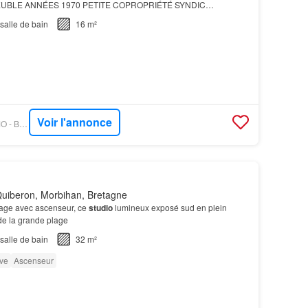
UBLE ANNÉES 1970 PETITE COPROPRIÉTÉ SYNDIC
 CHARGES DE COPROPRIÉTÉ CHAUFFAGE CUISINE
salle de bain
16 m²
D'EAU SOLS PEINTURES VENDU VIA…
Voir l'annonce
OUESTFRANCE-IMMO - BRO. IMMOBILIER
uiberon, Morbihan, Bretagne
age avec ascenseur, ce
studio
lumineux exposé sud en plein
de la grande plage
salle de bain
32 m²
ve
Ascenseur