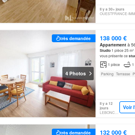
Il y a 30+ jours
138 000 €
très demandée
Appartement
à 56
Studio
1 pièce 25 m² 
vous présente ce
stu
parking
privé extérie
1
pièce
1
4 Photos
Parking
Terrasse
P
Il y a 12
Voir 
jours
LEBONCOIN
132 000 €
très demandée