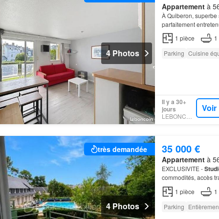
Appartement
à 56
À Quiberon, superbe
parfaitement entrete
1
pièce
1
4 Photos
Parking
Cuisine éq
Il y a 30+
Voir
jours
LEBONCOIN
35 000 €
très demandée
Appartement
à 56
EXCLUSIVITE -
Studi
commodités, accès tr
résidence propose ég
1
pièce
1
4 Photos
Parking
Entièremen