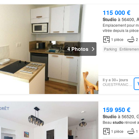
115 000 €
Studio
à 56400, A
Emplacement pour mac
vitrée depuis la pièc
studio
Le
studio
est 
1
pièce
2
4 Photos
Parking
Entièremen
Il y a 30+ jours
OUESTFRANCE-IMMO
159 950 €
Studio
à 56520, G
Beau
studio
rénové a
1
pièce
1