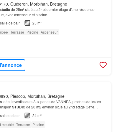
170, Quiberon, Morbihan, Bretagne
studio
de 25m² situé au 2ᵉ et dernier étage d'une résidence
nue, avec ascenseur et piscine…
salle de bain
25 m²
uipée
Terrasse
Piscine
Ascenseur
 l'annonce
890, Plescop, Morbihan, Bretagne
o
idéal investisseurs Aux portes de VANNES, proches de toutes
ansport
STUDIO
de 20 m2 environ situé au 2nd étage Cette
alement une piscine commune, salle de sport ain…
salle de bain
24 m²
t meublé
Terrasse
Piscine