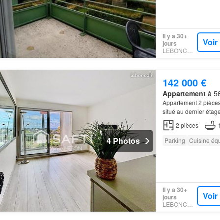
Il y a 30+
Voir
jours
LEBONCOIN
142 000 €
Appartement
à 56
Appartement 2 pièce
situé au dernier étag
plus de cet appartem
2
pièces
4 Photos
Parking
Cuisine éq
Il y a 30+
Voir
jours
LEBONCOIN