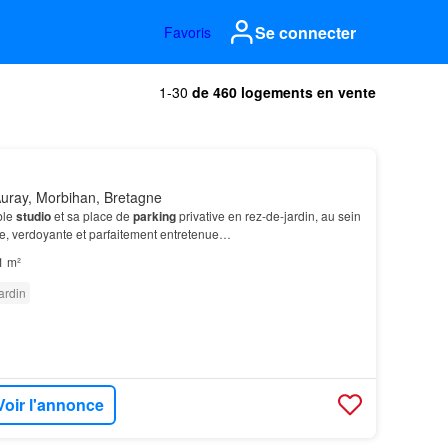
Se connecter
Favoris
1-30
de 460 logements en vente
uray, Morbihan, Bretagne
ble
studio
et sa place de
parking
privative en rez-de-jardin, au sein
e, verdoyante et parfaitement entretenue…
1 m²
ardin
Voir l'annonce