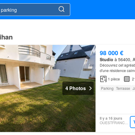
ihan
98 000 €
Studio
à 56400, A
Découvrez cet agréa
d'une résidence calm
1
pièce
2
4 Photos
Parking
Terrasse
J
Il y a 16 jours
OUESTFRANCE-IMMO