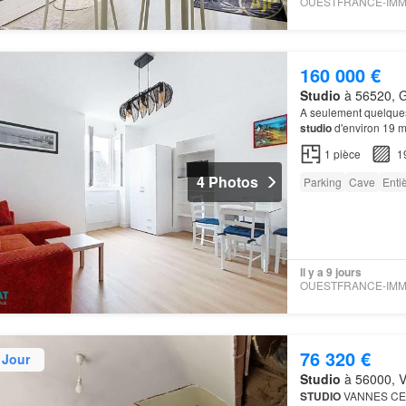
160 000 €
Studio
à 56520, G
A seulement quelques
studio
d'environ 19 m
1
pièce
1
4 Photos
Parking
Cave
Enti
Il y a 9 jours
76 320 €
 Jour
Studio
à 56000, V
STUDIO
VANNES CEN