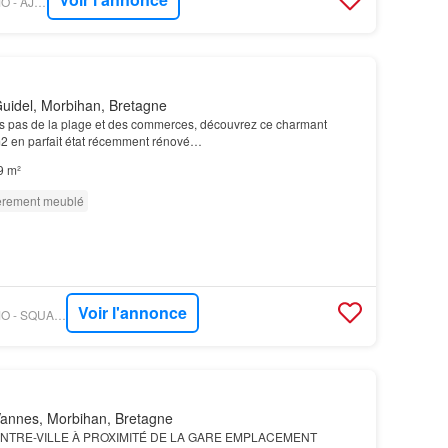
OUESTFRANCE-IMMO - AJP IMMOBILIER 56
uidel, Morbihan, Bretagne
 pas de la plage et des commerces, découvrez ce charmant
2 en parfait état récemment rénové…
9 m²
èrement meublé
Voir l'annonce
OUESTFRANCE-IMMO - SQUARE HABITAT SAS CIGA
annes, Morbihan, Bretagne
TRE-VILLE À PROXIMITÉ DE LA GARE EMPLACEMENT