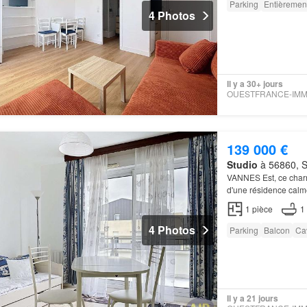
Parking
Entièremen
4 Photos
Il y a 30+ jours
139 000 €
Studio
à 56860, S
VANNES Est, ce cha
d'une résidence calm
1
pièce
1
4 Photos
Parking
Balcon
Ca
Il y a 21 jours