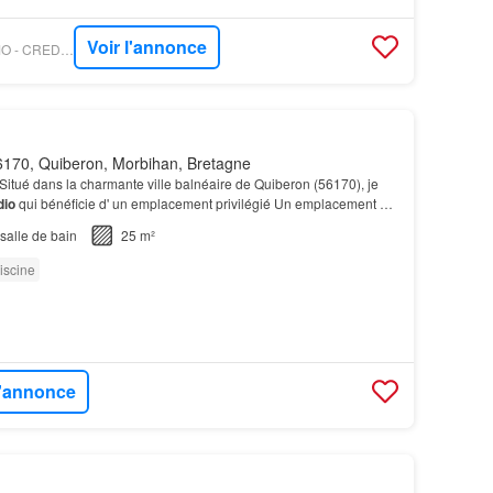
Voir l'annonce
OUESTFRANCE-IMMO - CREDIT AGRICOLE BRETAGNE HABITAT TRANSAC
170, Quiberon, Morbihan, Bretagne
Situé dans la charmante ville balnéaire de Quiberon (56170), je
dio
qui bénéficie d' un emplacement privilégié Un emplacement de
ur est également inclus dans ce bi…
salle de bain
25 m²
iscine
l'annonce