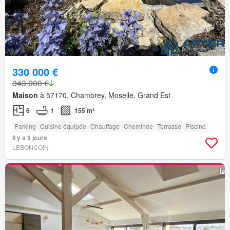
330 000 €
343 000 €
Maison
à 57170, Chambrey, Moselle, Grand Est
6
1
155 m²
Parking
Cuisine équipée
Chauffage
Cheminée
Terrasse
Piscine
Il y a 9 jours
LEBONCOIN