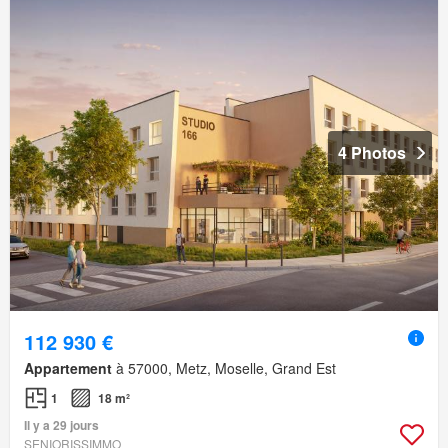
4 Photos
112 930 €
Appartement
à 57000, Metz, Moselle, Grand Est
1
18 m²
Il y a 29 jours
SENIORISSIMMO