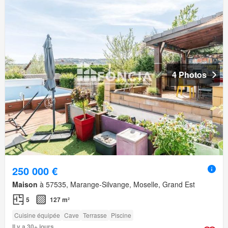
4 Photos
250 000 €
Maison
à 57535, Marange-Silvange, Moselle, Grand Est
5
127 m²
Cuisine équipée
Cave
Terrasse
Piscine
Il y a 30+ jours