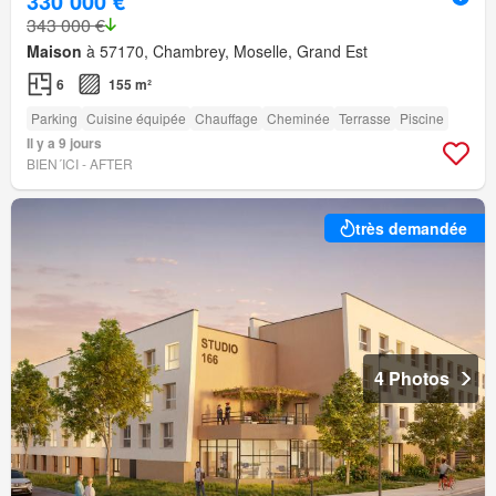
330 000 €
343 000 €
Maison
à 57170, Chambrey, Moselle, Grand Est
6
155 m²
Parking
Cuisine équipée
Chauffage
Cheminée
Terrasse
Piscine
Il y a 9 jours
BIEN´ICI - AFTER
très demandée
4 Photos