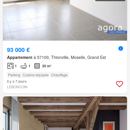
93 000 €
Appartement
à 57100, Thionville, Moselle, Grand Est
1
1
30 m²
Parking
Cuisine équipée
Chauffage
Il y a 7 jours
LEBONCOIN