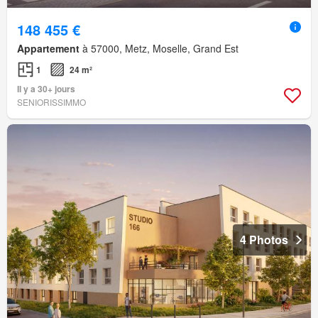
148 455 €
Appartement
à 57000, Metz, Moselle, Grand Est
1
24 m²
Il y a 30+ jours
SENIORISSIMMO
4 Photos