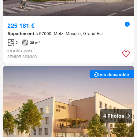
225 181 €
Appartement
à 57000, Metz, Moselle, Grand Est
2
38 m²
Il y a 30+ jours
SENIORISSIMMO
très demandée
4 Photos