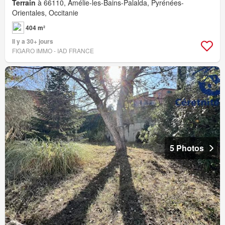
Terrain
à 66110, Amélie-les-Bains-Palalda, Pyrénées-
Orientales, Occitanie
404 m²
Il y a 30+ jours
FIGARO IMMO - IAD FRANCE
5 Photos