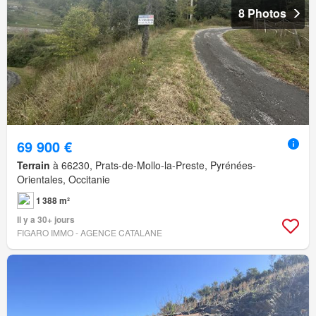
8 Photos
69 900 €
Terrain
à 66230, Prats-de-Mollo-la-Preste, Pyrénées-
Orientales, Occitanie
1 388 m²
Il y a 30+ jours
FIGARO IMMO - AGENCE CATALANE