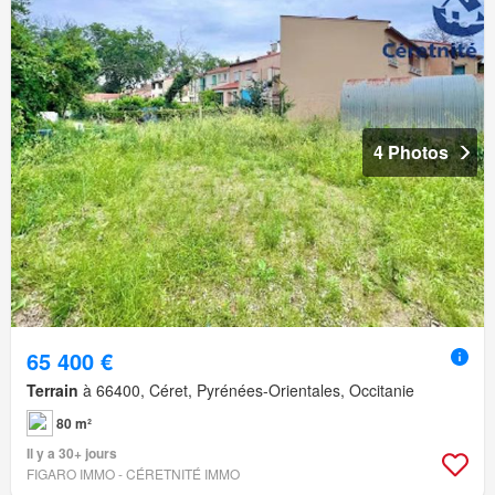
4 Photos
65 400 €
Terrain
à 66400, Céret, Pyrénées-Orientales, Occitanie
80 m²
Il y a 30+ jours
FIGARO IMMO - CÉRETNITÉ IMMO