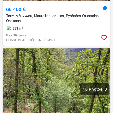
65 400 €
Terrain
à 66480, Maureillas-las-Illas, Pyrénées-Orientales,
Occitanie
728 m²
Il y a 30+ jours
FIGARO IMMO - CÉRETNITÉ IMMO
10 Photos