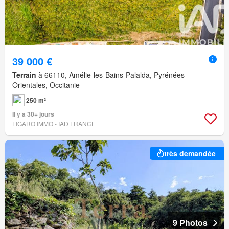
39 000 €
Terrain
à 66110, Amélie-les-Bains-Palalda, Pyrénées-
Orientales, Occitanie
250 m²
Il y a 30+ jours
FIGARO IMMO - IAD FRANCE
très demandée
9 Photos