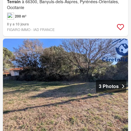
Terrain
à 66300, Banyuls-dels-Aspres, Pyrénées-Orientales,
Occitanie
200 m²
Il y a 10 jours
FIGARO IMMO - IAD FRANCE
3 Photos