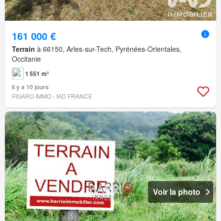
161 000 €
Terrain
à 66150, Arles-sur-Tech, Pyrénées-Orientales,
Occitanie
1 551 m²
Il y a 10 jours
FIGARO IMMO - IAD FRANCE
Voir la photo