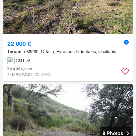
22 000 €
Terrain
à 66560, Ortaffa, Pyrénées-Orientales, Occitanie
2 281 m²
Il y a 30+ jours
FIGARO IMMO - DV IMMO
8 Photos