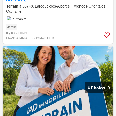
Terrain
à 66740, Laroque-des-Albères, Pyrénées-Orientales,
Occitanie
17 246 m²
Jardin
Il y a 30+ jours
FIGARO IMMO - LDJ IMMOBILIER
4 Photos