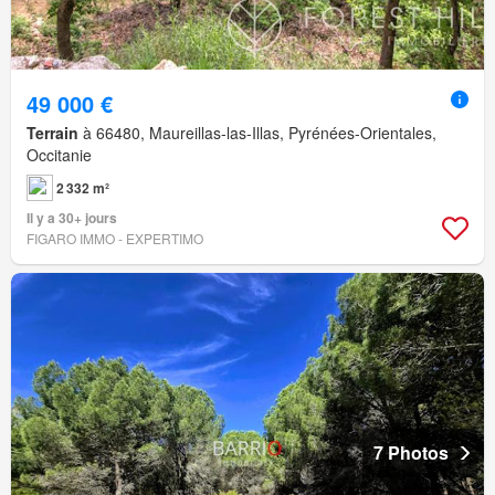
49 000 €
Terrain
à 66480, Maureillas-las-Illas, Pyrénées-Orientales,
Occitanie
2 332 m²
Il y a 30+ jours
FIGARO IMMO - EXPERTIMO
7 Photos