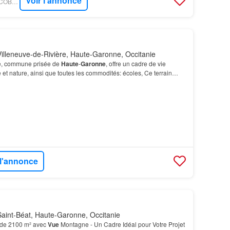
Voir l'annonce
FIGARO IMMO - TRECOBAT - TOULOUSE
illeneuve-de-Rivière, Haute-Garonne, Occitanie
re, commune prisée de
Haute
-
Garonne
, offre un cadre de vie
 et nature, ainsi que toutes les commodités: écoles, Ce terrain
ition sud, ainsi que d’une
vue
partielle…
 l'annonce
aint-Béat, Haute-Garonne, Occitanie
e de 2100 m² avec
Vue
Montagne - Un Cadre Idéal pour Votre Projet