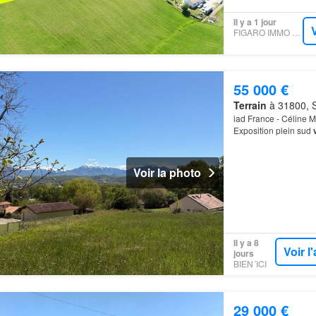
Il y a 1 jour
FIGARO IMMO - SAFTI
55 000 €
Terrain
à 31800, S
iad France - Céline 
Exposition plein sud
235 m2 exposé plein
Voir la photo
Il y a 8
Voir 
jours
BIEN´ICI
29 000 €