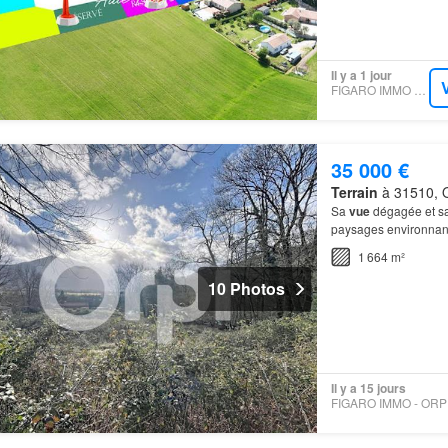
Il y a 1 jour
FIGARO IMMO - SAFTI
35 000 €
Terrain
à 31510, O
Sa
vue
dégagée et sa
paysages environnan
1 664 m²
10 Photos
Il y a 15 jours