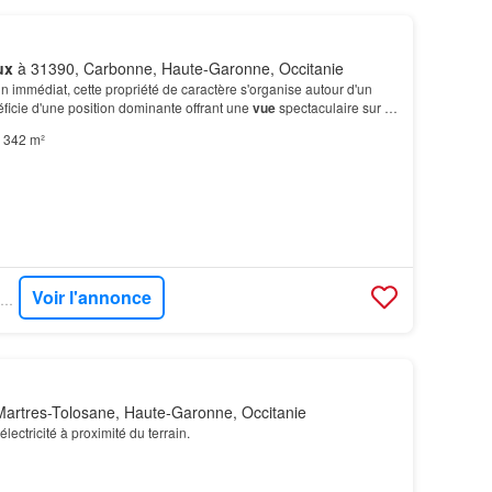
ux
à 31390, Carbonne, Haute-Garonne, Occitanie
in immédiat, cette propriété de caractère s'organise autour d'un
ficie d'une position dominante offrant une
vue
spectaculaire sur la
te et les
Pyrénées
.…
342 m²
Voir l'annonce
PROPRIÉTÉS LE FIGARO - SAFTI
artres-Tolosane, Haute-Garonne, Occitanie
ectricité à proximité du terrain.