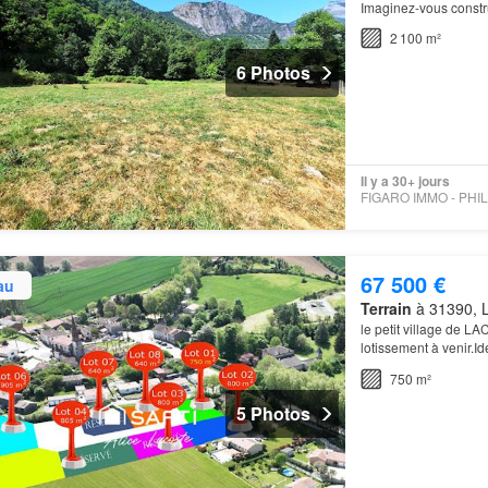
Imaginez-vous constr
vous réveillerez face
2 100 m²
6 Photos
Il y a 30+ jours
67 500 €
au
Terrain
à 31390, L
le petit village de L
lotissement à venir.I
750 m²
5 Photos