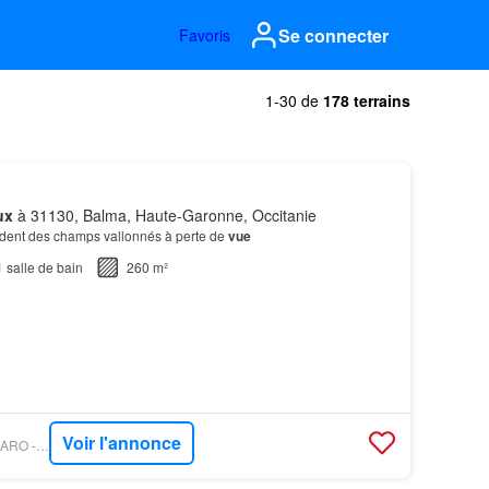
Se connecter
Favoris
1-30 de
178 terrains
ux
à 31130, Balma, Haute-Garonne, Occitanie
endent des champs vallonnés à perte de
vue
1
salle de bain
260 m²
Voir l'annonce
PROPRIÉTÉS LE FIGARO - PATRICE BESSE