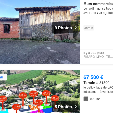
Murs commercia
Le jardin, qui se trou
avec une
vue
agréabl
9 Photos
Jardin
Il y a 30+ jours
FIGARO IMMO - TERRE IMMO
67 500 €
au
Terrain
à 31390, L
le petit village de L
lotissement à venir.I
870 m²
5 Photos