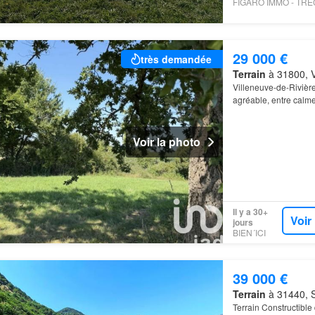
29 000 €
très demandée
Terrain
à 31800, V
Villeneuve-de-Riviè
agréable, entre calme
bénéficie d'une expos
Voir la photo
Il y a 30+
Voir
jours
BIEN´ICI
39 000 €
Terrain
à 31440, S
Terrain Constructibl