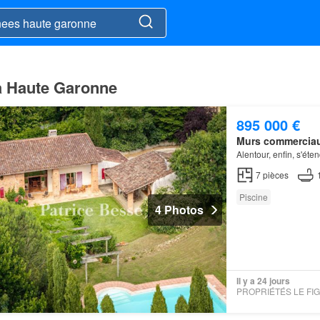
 à Haute Garonne
895 000 €
Murs commercia
Alentour, enfin, s'ét
7
pièces
Piscine
4 Photos
Il y a 24 jours