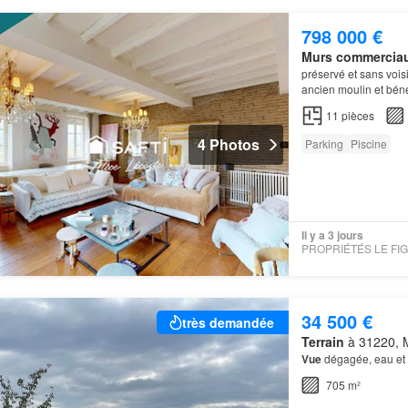
798 000 €
Murs commercia
préservé et sans vois
ancien moulin et béné
campagne environnan
11
pièces
4 Photos
Parking
Piscine
Il y a 3 jours
34 500 €
très demandée
Terrain
à 31220, M
Vue
dégagée, eau et él
705 m²