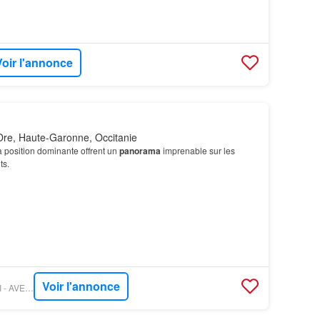
Voir l'annonce
re, Haute-Garonne, Occitanie
 position dominante offrent un
panorama
imprenable sur les
ts.
Voir l'annonce
FIGARO IMMO - ORPI - AVENIR COMMINGES