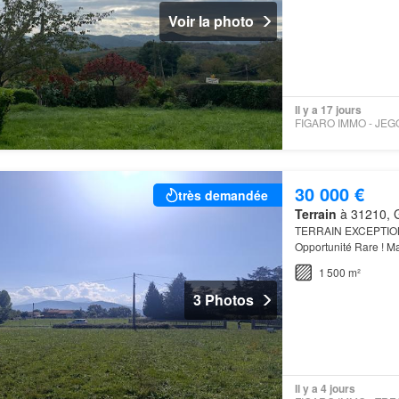
Voir la photo
Il y a 17 jours
30 000 €
très demandée
Terrain
à 31210, G
TERRAIN EXCEPTION
Opportunité Rare ! Ma
imprenable sur les
P
1 500 m²
3 Photos
Il y a 4 jours