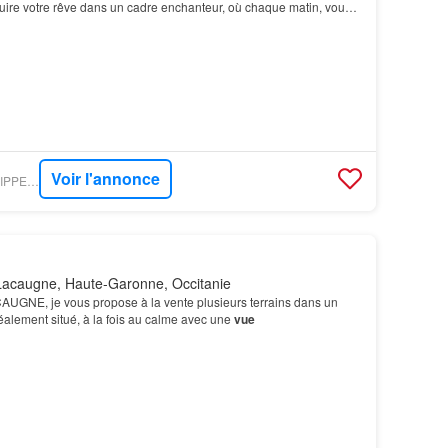
uire votre rêve dans un cadre enchanteur, où chaque matin, vous
 à un
panorama
montagneux à couper…
Voir l'annonce
FIGARO IMMO - PHILIPPE BONNET IMMO
acaugne, Haute-Garonne, Occitanie
ACAUGNE, je vous propose à la vente plusieurs terrains dans un
déalement situé, à la fois au calme avec une
vue