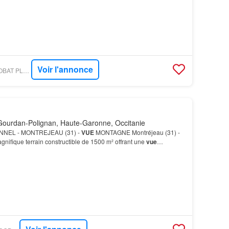
Voir l'annonce
FIGARO IMMO - JEGOBAT PLAISANCE-DU-TOUCH
ourdan-Polignan, Haute-Garonne, Occitanie
NEL - MONTREJEAU (31) -
VUE
MONTAGNE Montréjeau (31) -
gnifique terrain constructible de 1500 m² offrant une
vue
yrénées
.…