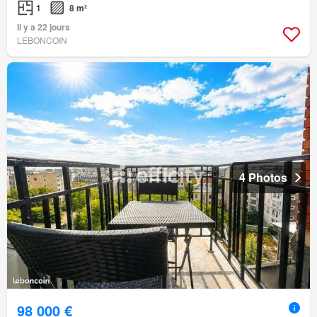
1
8 m²
Il y a 22 jours
LEBONCOIN
4 Photos
98 000 €