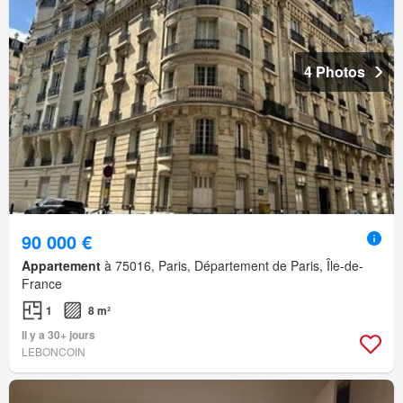
4 Photos
90 000 €
Appartement
à 75016, Paris, Département de Paris, Île-de-
France
1
8 m²
Il y a 30+ jours
LEBONCOIN