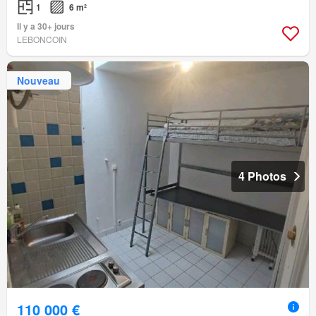
1
6 m²
Il y a 30+ jours
LEBONCOIN
Nouveau
4 Photos
110 000 €