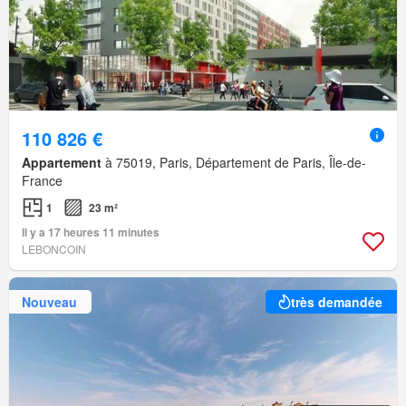
110 826 €
Appartement
à 75019, Paris, Département de Paris, Île-de-
France
1
23 m²
Il y a 17 heures 11 minutes
LEBONCOIN
Nouveau
très demandée