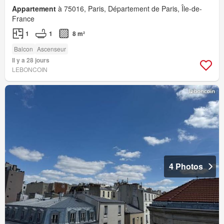
Appartement
à 75016, Paris, Département de Paris, Île-de-
France
1
1
8 m²
Balcon
Ascenseur
Il y a 28 jours
LEBONCOIN
4 Photos