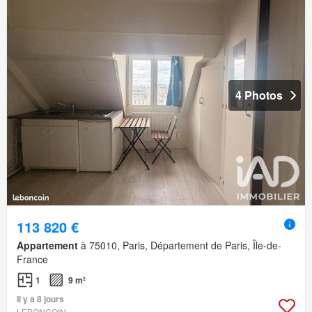
4 Photos
113 820 €
Appartement
à 75010, Paris, Département de Paris, Île-de-
France
1
9 m²
Il y a 8 jours
LEBONCOIN