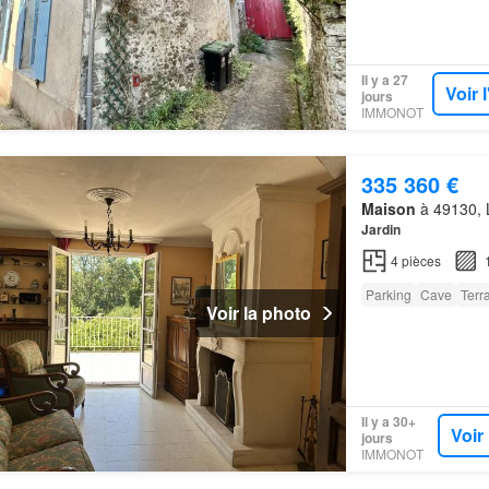
Il y a 27
Voir 
jours
IMMONOT
335 360 €
Maison
à 49130, L
Jardin
4
pièces
Parking
Cave
Terr
Voir la photo
Il y a 30+
Voir
jours
IMMONOT