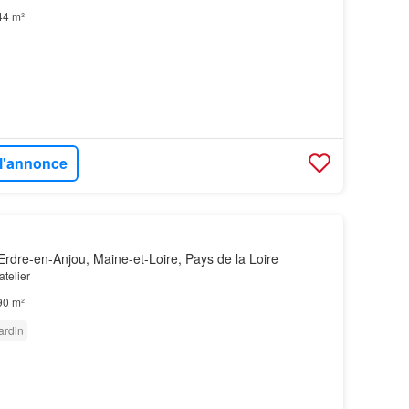
44 m²
 l'annonce
rdre-en-Anjou, Maine-et-Loire, Pays de la Loire
atelier
90 m²
ardin