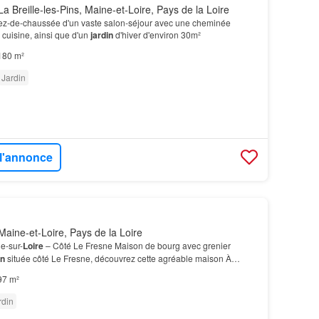
a Breille-les-Pins, Maine-et-Loire, Pays de la Loire
ez-de-chaussée d'un vaste salon-séjour avec une cheminée
 cuisine, ainsi que d'un
jardin
d'hiver d'environ 30m²
180 m²
Jardin
 l'annonce
aine-et-Loire, Pays de la Loire
e-sur-
Loire
– Côté Le Fresne Maison de bourg avec grenier
in
située côté Le Fresne, découvrez cette agréable maison À
terez d'un
jardin
non attenant avec puits ain…
97 m²
rdin