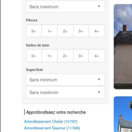
Sans maximum
Pièces
0+
1+
2+
3+
4+
Salles de bain
0+
1+
2+
3+
4+
Superficie
Sans minimum
Sans maximum
Approfondissez votre recherche
Arrondissement Cholet (15 797)
Arrondissement Saumur (11 046)