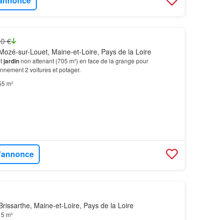
l'annonce
0 €
ozé-sur-Louet, Maine-et-Loire, Pays de la Loire
et
jardin
non attenant (705 m²) en face de la grange pour
nnement 2 voitures et potager.
55 m²
l'annonce
rissarthe, Maine-et-Loire, Pays de la Loire
15 m²