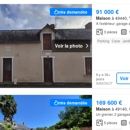
91 000 €
très demandée
Maison
à 49440, V
A l'extérieur: garage 
3
pièces
Parking
Cave
Jard
Voir la photo
Il y a 30+
Voir
jours
IMMONOT
169 600 €
très demandée
Maison
à 49140, C
Un grenier, 2 garage
5
pièces