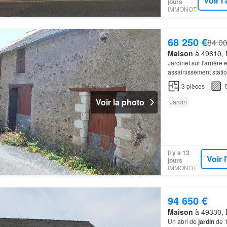
Voir 
jours
IMMONOT
68 250 €
84 00
Maison
à 49610, M
Jardinet sur l'arrière 
assainissement statio
3
pièces
Voir la photo
Jardin
Il y a 13
Voir 
jours
IMMONOT
94 650 €
Maison
à 49330, B
Un abri de
jardin
de 