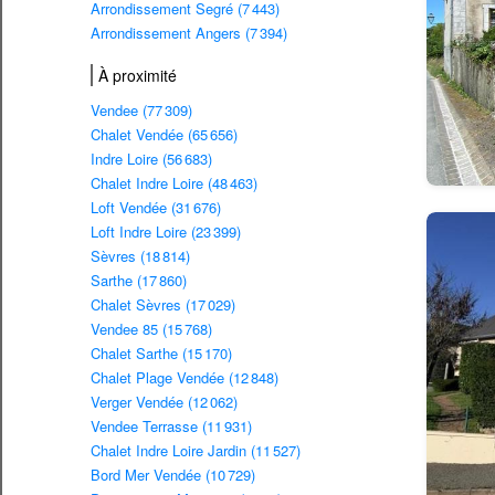
Arrondissement Segré (7 443)
Arrondissement Angers (7 394)
À proximité
Vendee (77 309)
Chalet Vendée (65 656)
Indre Loire (56 683)
Chalet Indre Loire (48 463)
Loft Vendée (31 676)
Loft Indre Loire (23 399)
Sèvres (18 814)
Sarthe (17 860)
Chalet Sèvres (17 029)
Vendee 85 (15 768)
Chalet Sarthe (15 170)
Chalet Plage Vendée (12 848)
Verger Vendée (12 062)
Vendee Terrasse (11 931)
Chalet Indre Loire Jardin (11 527)
Bord Mer Vendée (10 729)