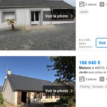
2
pièces
Jardin
Voir la photo
Il y a 30+
Voir
jours
IMMONOT
188 640 €
Maison
à 49370, E
Jardin
avec préau et 
3
pièces
Parking
Terrasse
J
Voir la photo