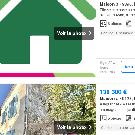
Maison
à 49390, L
Elle se compose au r
d'environ 45m², d'une
6
pièces
Voir la photo
Parking
Cheminée
Il y a 30+
Voir
jours
IMMONOT
138 300 €
Maison
à 49123, M
A Ingrandes-Le Fresn
aménageable et
jard
l'extérieur, vous profi
5
pièces
Voir la photo
Cuisine équipée
Ja