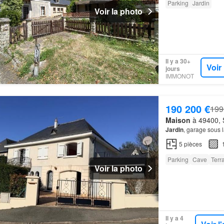
Parking
Jardin
Voir la photo
Il y a 30+
Voir
jours
IMMONOT
190 200 €
199
Maison
à 49400, S
Jardin
, garage sous l
5
pièces
Parking
Cave
Terr
Voir la photo
Il y a 4