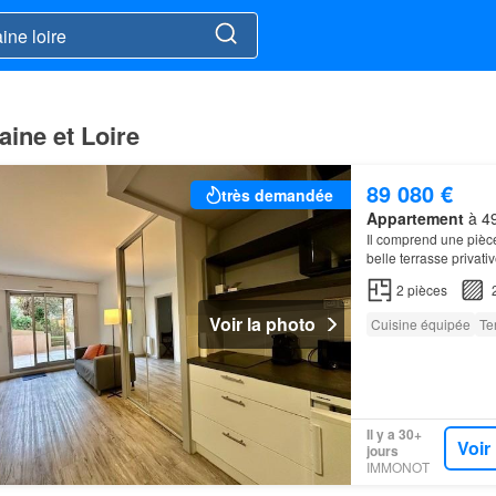
aine et Loire
89 080 €
très demandée
Appartement
à 49
Il comprend une pièc
belle terrasse privati
2
pièces
Voir la photo
Cuisine équipée
Te
Il y a 30+
Voir
jours
IMMONOT