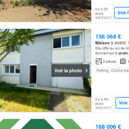
Il y a 29
Voir 
jours
IMMONOT
136 364 €
Maison
à 49400, S
Elle offre au rez de 
donnant sur le
jardin
5
pièces
Voir la photo
Parking
Cuisine éq
Il y a 30+
Voir
jours
IMMONOT
168 006 €