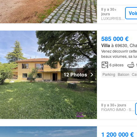
Il y a 30+
Voi
jours
LUXURYESTATE
585 000 €
Villa
à 69630, Cha
Venez découvrir cette
beaux volumes, sa lu
aménagé…
6
pièces
12 Photos
Parking
Balcon
Ca
Il y a 30+ jours
FIGARO IMMO - SAFIMMO
1 200 000 €