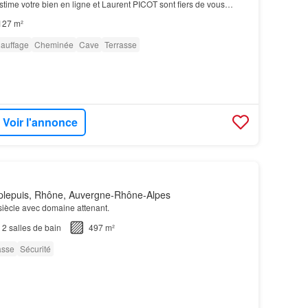
 estime votre bien en ligne et Laurent PICOT sont fiers de vous
belle maison de type T5 et de 127m2…
127 m²
auffage
Cheminée
Cave
Terrasse
Voir l'annonce
lepuis, Rhône, Auvergne-Rhône-Alpes
iècle avec domaine attenant.
2
salles de bain
497 m²
asse
Sécurité