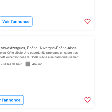
Voir l'annonce
zay-d'Azergues, Rhône, Auvergne-Rhône-Alpes
e du XVIIe siècle Une opportunité rare dans un cadre très
riété exceptionnelle du XVIIe siècle allie harmonieusement
2
salles de bain
467 m²
r l'annonce