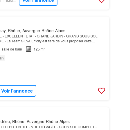
FIGARO IMMO - ORPI - L'IMMOBILIERE DU MARCHE
nay, Rhône, Auvergne-Rhône-Alpes
 - EXCELLENT ETAT - GRAND JARDIN - GRAND SOUS SOL
 La Team SILVA Efficity est fière de vous proposer cette
enneté de type T4 de 125 m² sur son terrain de 920 m2 située…
1
salle de bain
125 m²
din
Voir l'annonce
drieu, Rhône, Auvergne-Rhône-Alpes
FORT POTENTIEL - VUE DÉGAGÉE - SOUS SOL COMPLET -