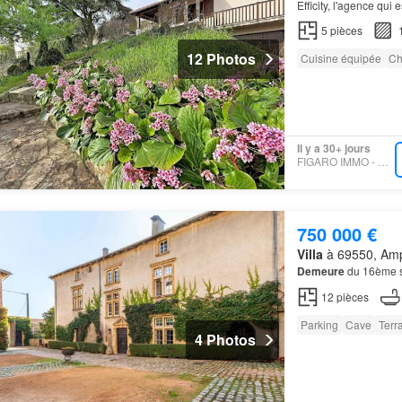
Efficity, l'agence qui
proposer cette très 
5
pièces
12 Photos
Cuisine équipée
Ch
Il y a 30+ jours
FIGARO IMMO - EFFICITY
750 000 €
Villa
à 69550, Amp
Demeure
du 16ème s
12
pièces
Parking
Cave
Terr
4 Photos