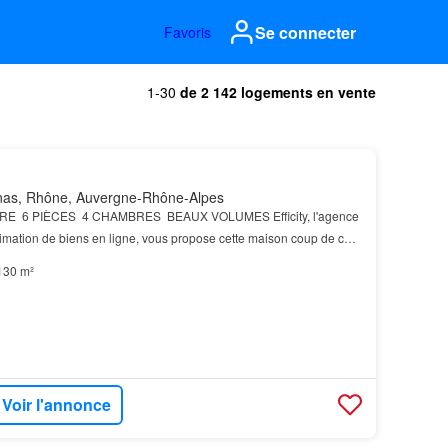
Se connecter
Favoris
1-30
de 2 142 logements en vente
as, Rhône, Auvergne-Rhône-Alpes
  6 PIÈCES  4 CHAMBRES  BEAUX VOLUMES Efficity, l'agence
timation de biens en ligne, vous propose cette maison coup de cur
ur deux niveaux, nichée dans un quarti…
130 m²
Voir l'annonce