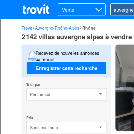
Vente
Trovit
Auvergne-Rhône-Alpes
Rhône
2 142 villas auvergne alpes à vendr
Recevez de nouvelles annonces
par email
Enregistrer cette recherche
Trier par
Pertinence
Prix
Sans minimum