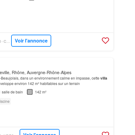
Voir l'annonce
FIGARO IMMO - ORPI - CÔTÉ SALVAGNY
eville, Rhône, Auvergne-Rhône-Alpes
en-Beaujolais, dans un environnement calme en impasse, cette
villa
veloppe environ 142 m² habitables sur un terrain
1
salle de bain
142 m²
iscine
Voir l'annonce