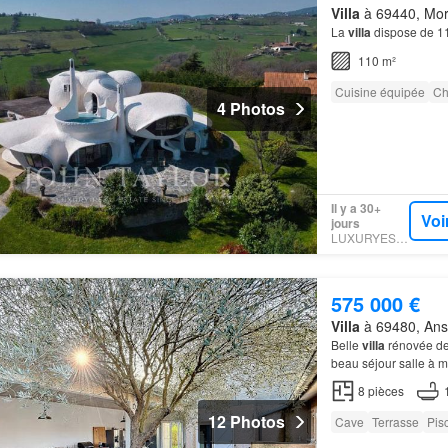
Villa
à 69440, Mor
La
villa
dispose de 11
110 m²
Cuisine équipée
Ch
4 Photos
Il y a 30+
Voi
jours
LUXURYESTATE
575 000 €
Villa
à 69480, Ans
Belle
villa
rénovée de 
beau séjour salle à 
8
pièces
12 Photos
Cave
Terrasse
Pis