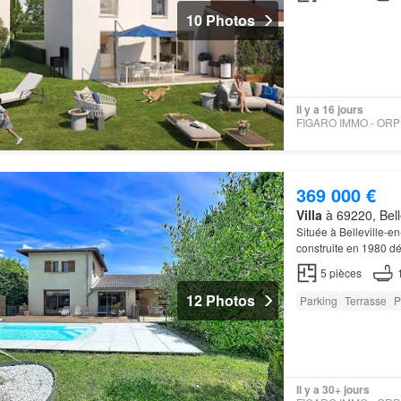
10 Photos
Il y a 16 jours
369 000 €
Villa
à 69220, Bell
Située à Belleville-
construite en 1980 dé
5
pièces
12 Photos
Parking
Terrasse
P
Il y a 30+ jours