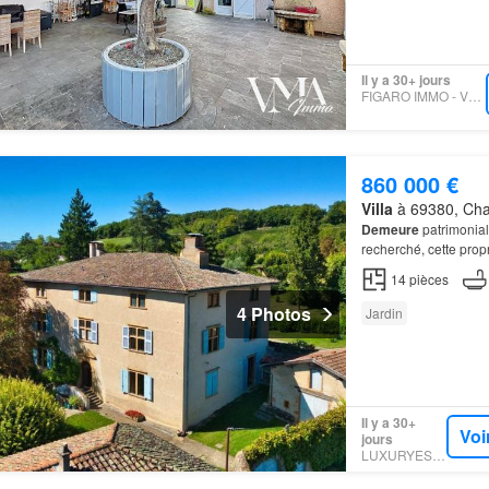
Il y a 30+ jours
FIGARO IMMO - VMA IMMO
860 000 €
Villa
à 69380, Cha
Demeure
patrimonial
recherché, cette prop
14
pièces
4 Photos
Jardin
Il y a 30+
Voi
jours
LUXURYESTATE