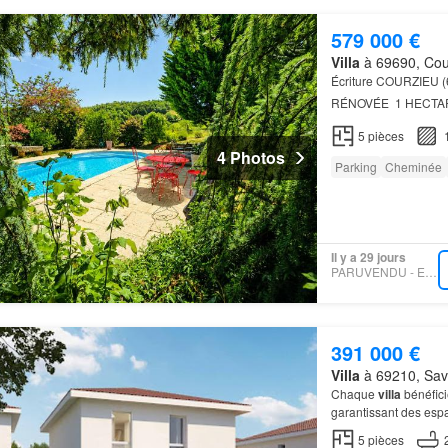
579 000 €
Villa
à 69690, Cou
Écriture COURZIEU
RÉNOVÉE  1 HECTAR
cur d'un environnem
5
pièces
4 Photos
Parking
Cheminée
Il y a 29 jours
PARUVENDU - EFFICITY
391 000 €
Villa
à 69210, Sav
Chaque
villa
bénéfici
garantissant des esp
5
pièces