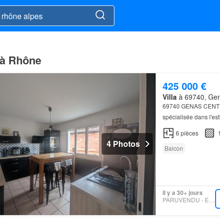
e à Rhône
425 000 €
Villa
à 69740, Gen
69740 GENAS CENTRE
spécialisée dans l'es
de 126 m², répartie s
6
pièces
4 Photos
Balcon
Il y a 30+ jours
PARUVENDU - EFFICITY