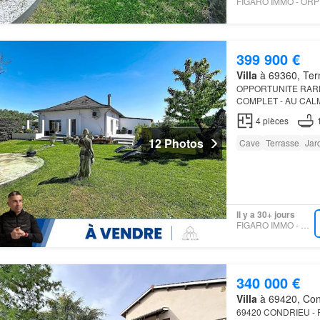
399 900 €
Villa
à 69360, Ter
OPPORTUNITE RARE
COMPLET - AU CALME -
superbe
villa
en mitoy
4
pièces
12 Photos
Cave
Terrasse
Jar
Il y a 30+ jours
FIGARO IMMO - EFFICITY
340 000 €
Villa
à 69420, Con
69420 CONDRIEU - 