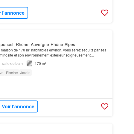
r l'annonce
ponost, Rhône, Auvergne-Rhône-Alpes
 maison de 170 m² habitables environ, vous serez séduits par ses
minosité et son environnement extérieur soigneusement
1
salle de bain
170 m²
ve
Piscine
Jardin
Voir l'annonce