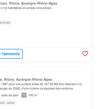
nant, Rhône, Auvergne-Rhône-Alpes
0 m2 habitables et compte cinq pièces.
eminée
r l'annonce
e, Rhône, Auvergne-Rhône-Alpes
1987 pour une surface totale de 187,59 M2.Elle dispose d 'un
manger de 52M2, d'une cuisine us équipée très moderne
1
salle de bain
190 m²
cine
Jardin