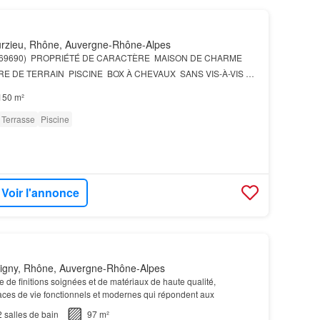
rzieu, Rhône, Auvergne-Rhône-Alpes
 (69690)  PROPRIÉTÉ DE CARACTÈRE  MAISON DE CHARME
E DE TERRAIN  PISCINE  BOX À CHEVAUX  SANS VIS-À-VIS Au
ent préservé, dans un paisible hameau de Courzieu, découvr…
150 m²
Terrasse
Piscine
Voir l'annonce
igny, Rhône, Auvergne-Rhône-Alpes
e de finitions soignées et de matériaux de haute qualité,
aces de vie fonctionnels et modernes qui répondent aux
2
salles de bain
97 m²