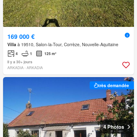
169 000 €
Villa
à 19510, Salon-la-Tour, Corrèze, Nouvelle-Aquitaine
4
1
125 m²
Il y a 30+ jours
ARKADIA - ARKADIA
très demandée
4 Photos