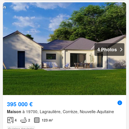
4 Photos
395 000 €
Maison
à 19700, Lagraulière, Corrèze, Nouvelle-Aquitaine
4
2
123 m²
Cuisine équipée