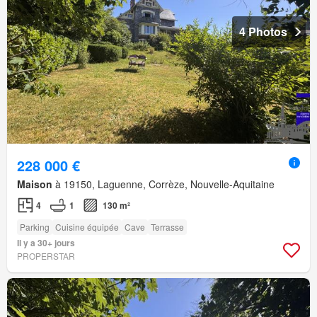
4 Photos
228 000 €
Maison
à 19150, Laguenne, Corrèze, Nouvelle-Aquitaine
4
1
130 m²
Parking
Cuisine équipée
Cave
Terrasse
Il y a 30+ jours
PROPERSTAR