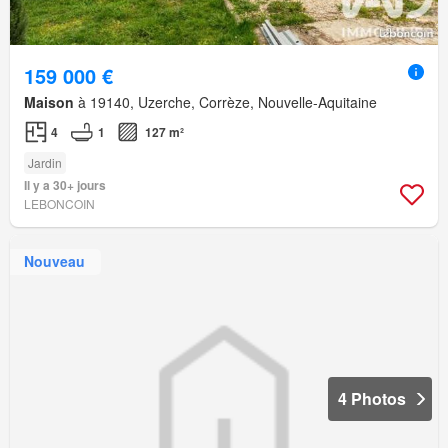
159 000 €
Maison
à 19140, Uzerche, Corrèze, Nouvelle-Aquitaine
4
1
127 m²
Jardin
Il y a 30+ jours
LEBONCOIN
Nouveau
4 Photos