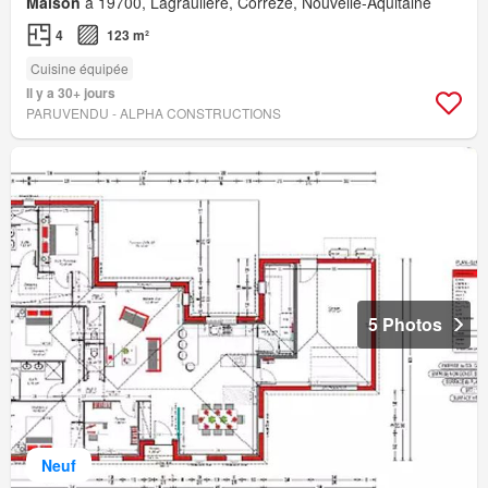
Maison
à 19700, Lagraulière, Corrèze, Nouvelle-Aquitaine
4
123 m²
Cuisine équipée
Il y a 30+ jours
PARUVENDU - ALPHA CONSTRUCTIONS
5 Photos
Neuf