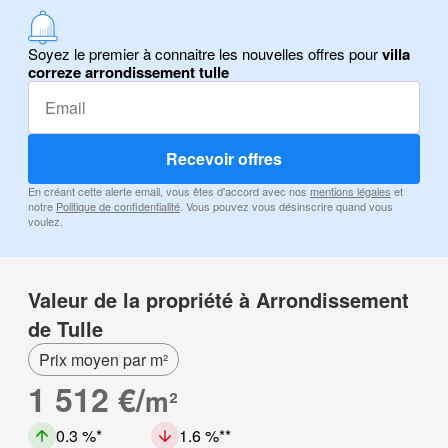
Soyez le premier à connaitre les nouvelles offres pour
villa
correze arrondissement tulle
Recevoir offres
En créant cette alerte email, vous êtes d'accord avec nos
mentions légales
et
notre
Politique de confidentialité
. Vous pouvez vous désinscrire quand vous
voulez.
Valeur de la propriété à Arrondissement
de Tulle
Prix moyen par m²
1 512 €/
m²
0.3 %
1.6 %