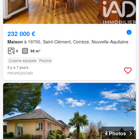
232 000 €
Maison
à 19700, Saint-Clément, Corrèze, Nouvelle-Aquitaine
4
98 m²
Cuisine équipée
Piscine
Il y a 7 jours
PROPERSTAR
4 Photos