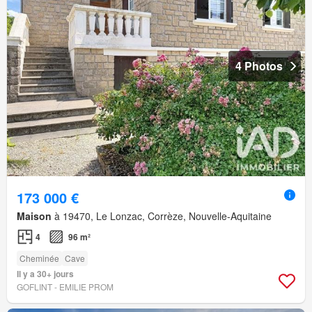
4 Photos
173 000 €
Maison
à 19470, Le Lonzac, Corrèze, Nouvelle-Aquitaine
4
96 m²
Cheminée
Cave
Il y a 30+ jours
GOFLINT - EMILIE PROM