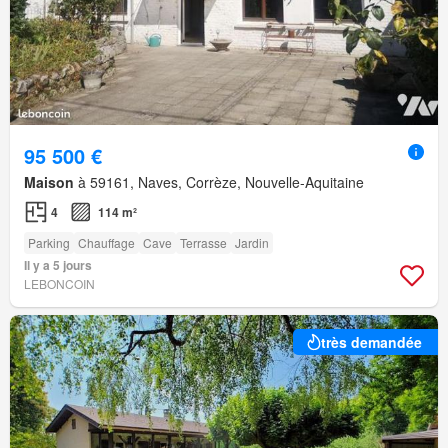
95 500 €
Maison
à 59161, Naves, Corrèze, Nouvelle-Aquitaine
4
114 m²
Parking
Chauffage
Cave
Terrasse
Jardin
Il y a 5 jours
LEBONCOIN
très demandée