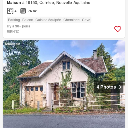
Maison
à 19150, Corrèze, Nouvelle-Aquitaine
4
76 m²
Parking
Balcon
Cuisine équipée
Cheminée
Cave
Il y a 30+ jours
BIEN´ICI
4 Photos