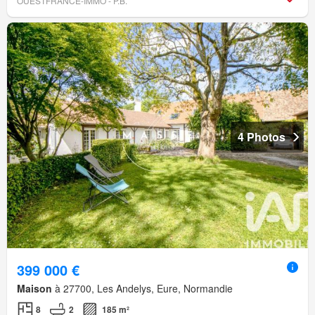
OUESTFRANCE-IMMO - P.B.
4 Photos
399 000 €
Maison
à 27700, Les Andelys, Eure, Normandie
8
2
185 m²