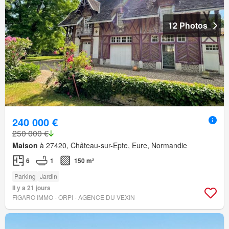
12 Photos
240 000 €
250 000 €
Maison
à 27420, Château-sur-Epte, Eure, Normandie
6
1
150 m²
Parking
Jardin
Il y a 21 jours
FIGARO IMMO - ORPI - AGENCE DU VEXIN