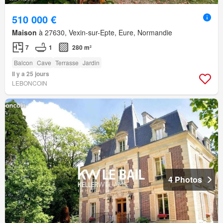
510 000 €
Maison
à 27630, Vexin-sur-Epte, Eure, Normandie
7
1
280 m²
Balcon
Cave
Terrasse
Jardin
Il y a 25 jours
LEBONCOIN
4 Photos