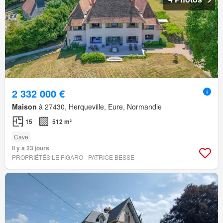
2 332 000 €
Maison
à 27430, Herqueville, Eure, Normandie
15
512 m²
Cave
Il y a 23 jours
PROPRIÉTÉS LE FIGARO - PATRICE BESSE