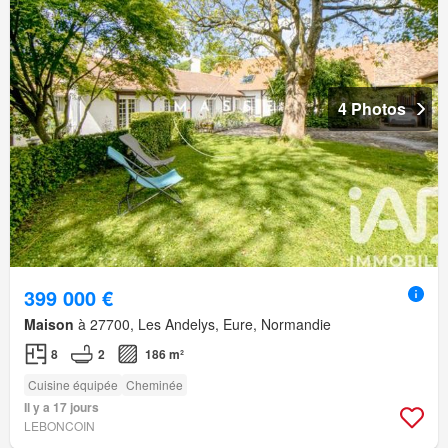
4 Photos
399 000 €
Maison
à 27700, Les Andelys, Eure, Normandie
8
2
186 m²
Cuisine équipée
Cheminée
Il y a 17 jours
LEBONCOIN