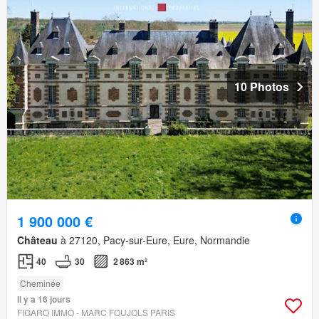
10 Photos
1 900 000 €
Château
à 27120, Pacy-sur-Eure, Eure, Normandie
40
30
2 863 m²
Cheminée
Il y a 16 jours
FIGARO IMMO - MARC FOUJOLS PARIS