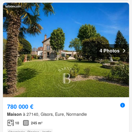
4 Photos
780 000 €
Maison
à 27140, Gisors, Eure, Normandie
10
245 m²
Cheminée
Piscine
Jardin