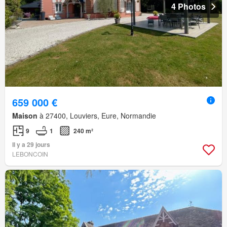
4 Photos
659 000 €
Maison
à 27400, Louviers, Eure, Normandie
9
1
240 m²
Il y a 29 jours
LEBONCOIN