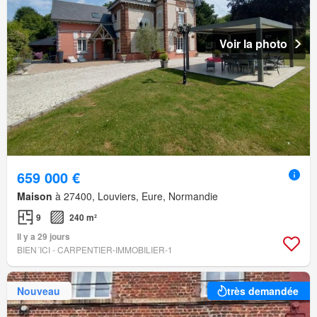
Voir la photo
659 000 €
Maison
à 27400, Louviers, Eure, Normandie
9
240 m²
Il y a 29 jours
BIEN´ICI - CARPENTIER-IMMOBILIER-1
Nouveau
très demandée