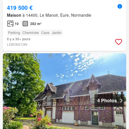
419 500 €
Maison
à 14400, Le Manoir, Eure, Normandie
10
282 m²
Parking
Cheminée
Cave
Jardin
Il y a 30+ jours
LEBONCOIN
4 Photos