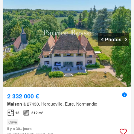
4 Photos
2 332 000 €
Maison
à 27430, Herqueville, Eure, Normandie
15
512 m²
Cave
Il y a 30+ jours