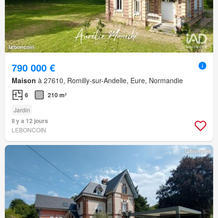
790 000 €
Maison
à 27610, Romilly-sur-Andelle, Eure, Normandie
6
210 m²
Jardin
Il y a 12 jours
LEBONCOIN