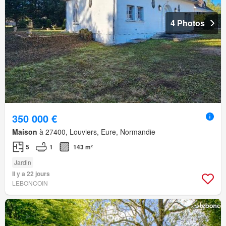
4 Photos
350 000 €
Maison
à 27400, Louviers, Eure, Normandie
5
1
143 m²
Jardin
Il y a 22 jours
LEBONCOIN