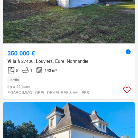
350 000 €
Villa
à 27400, Louviers, Eure, Normandie
5
1
143 m²
Jardin
Il y a 22 jours
FIGARO IMMO - ORPI - DEMEURES & VALLÉES