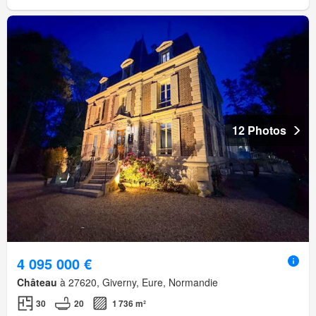
12 Photos
4 095 000 €
Château
à 27620, Giverny, Eure, Normandie
30
20
1 736 m²