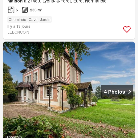
Maison
à 27480, Lyons-la-Forêt, Eure, Normandie
6
253 m²
Cheminée
Cave
Jardin
Il y a 13 jours
LEBONCOIN
4 Photos