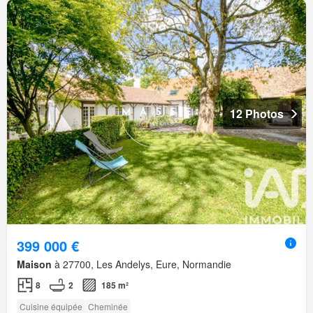
12 Photos
399 000 €
Maison
à 27700, Les Andelys, Eure, Normandie
8
2
185 m²
Cuisine équipée
Cheminée