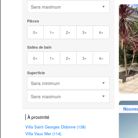
Sans maximum
Pièces
0+
1+
2+
3+
4+
Salles de bain
0+
1+
2+
3+
4+
Superficie
Sans minimum
Sans maximum
Nouve
À proximité
Villa Saint Georges Didonne (138)
Villa Vaux Mer (114)