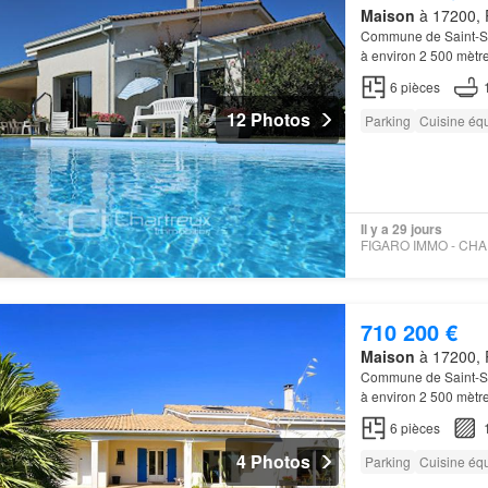
Maison
à 17200, 
Commune de Saint-Su
à environ 2 500 mètr
pièces de vie de plai
6
pièces
12 Photos
Parking
Cuisine éq
Il y a 29 jours
710 200 €
Maison
à 17200, 
Commune de Saint-Su
à environ 2 500 mètr
pièces de vie de plai
6
pièces
4 Photos
Parking
Cuisine éq