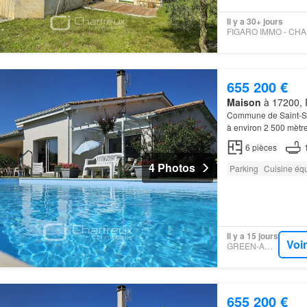
Il y a 30+ jours
655 200 €
Maison
à 17200, 
Commune de Saint-Su
à environ 2 500 mètr
pièces de vie de plai
6
pièces
4 Photos
Parking
Cuisine éq
Il y a 15 jours
Voi
GREEN-ACRES
655 200 €