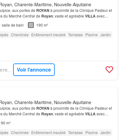
Royan, Charente-Maritime, Nouvelle-Aquitaine
lpice, aux portes de
ROYAN
à proximité de la Clinique Pasteur et
es du Marché Central de
Royan
, vaste et agréable
VILLA
avec
n-pied et PISCINE, édifiée sur un magnif…
1
salle de bain
190 m²
uipée
Cheminée
Entièrement meublé
Terrasse
Piscine
Jardin
Voir l'annonce
FIGARO IMMO - CHARTREUX IMMOBILIER
Royan, Charente-Maritime, Nouvelle-Aquitaine
lpice, aux portes de
ROYAN
à proximité de la Clinique Pasteur et
es du Marché Central de
Royan
, vaste et agréable
VILLA
avec
n-pied et PISCINE, édifiée sur un magnif…
190 m²
uipée
Cheminée
Entièrement meublé
Terrasse
Piscine
Jardin