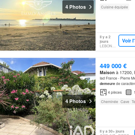
4 Photos
Cuisine équipée
Il y a 2
Voir 
jours
LEBONCOIN
449 000 €
Maison
à 17200, 
Iad France - Pierre 
demeure
de caractè
véritable atout resid
4
pièces
4 Photos
Cheminée
Cave
T
Il y a 30+ jours