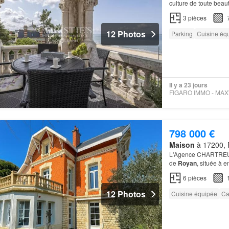
culture de toute beau
nid d’amour est ven
3
pièces
12 Photos
Parking
Cuisine éq
Il y a 23 jours
798 000 €
Maison
à 17200, 
L'Agence CHARTREUX 
de
Royan
, située à 
équipe
se tient à vot
6
pièces
12 Photos
Cuisine équipée
Ca