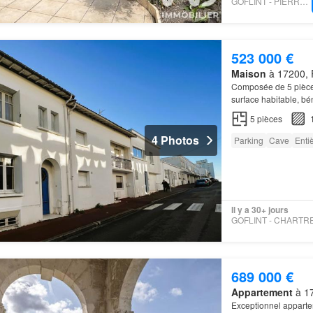
GOFLINT - PIERRE MENUT
523 000 €
Maison
à 17200, 
Composée de 5 pièces
surface habitable, bé
chaussée: hall d'entr
5
pièces
4 Photos
Parking
Cave
Enti
Il y a 30+ jours
689 000 €
Appartement
à 17
Exceptionnel apparte