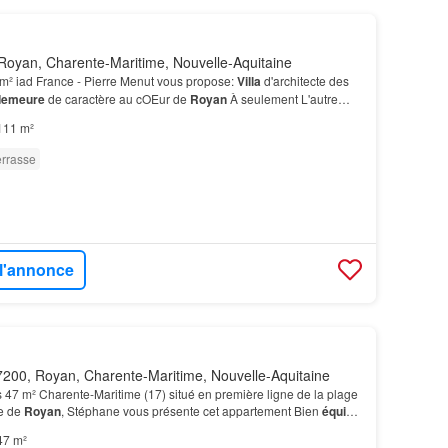
Royan, Charente-Maritime, Nouvelle-Aquitaine
m² iad France - Pierre Menut vous propose:
Villa
d'architecte des
demeure
de caractère au cOEur de
Royan
À seulement L'autre
e dans son sous-sol de 48 m², déjà équipé…
111 m²
errasse
 l'annonce
200, Royan, Charente-Maritime, Nouvelle-Aquitaine
 47 m² Charente-Maritime (17) situé en première ligne de la plage
e de
Royan
, Stéphane vous présente cet appartement Bien
équipé
itrage en P.V.C et aluminium et radia…
47 m²