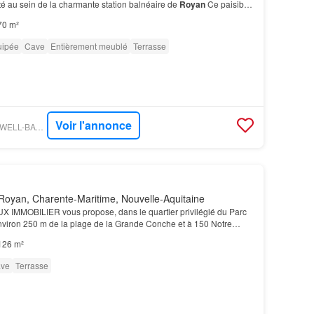
té au sein de la charmante station balnéaire de
Royan
Ce paisible
du
meublé
…
70 m²
uipée
Cave
Entièrement meublé
Terrasse
Voir l'annonce
FIGARO IMMO - MAXWELL-BAYNES CHRISTIE'S INTERNATIONAL REAL ESTATE - LA ROCHELLE - ÎLE DE RÉ
Royan, Charente-Maritime, Nouvelle-Aquitaine
IMMOBILIER vous propose, dans le quartier privilégié du Parc
environ 250 m de la plage de la Grande Conche et à 150 Notre
re service pour toute information complément…
126 m²
ve
Terrasse