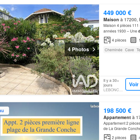
449 000 €
Maison
à 17200, 
Maison 4 pièces 111 
années 1930 – Une
véritable atout resid
4
pièces
4 Photos
Cheminée
Cave
T
Il y a 30+
Voir
jours
LEBONCOIN
198 500 €
au
Appartement
à 17
Appartement 2 pièces
de La Grande Conch
d'huisseries double v
2
pièces