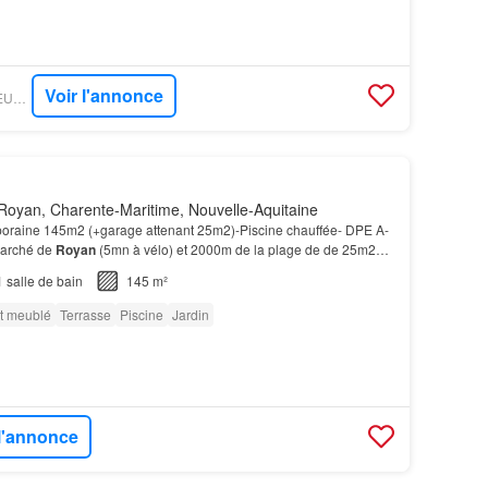
Voir l'annonce
GOFLINT - CHARTREUX IMMOBILIER
Royan, Charente-Maritime, Nouvelle-Aquitaine
raine 145m2 (+garage attenant 25m2)-Piscine chauffée- DPE A-
marché de
Royan
(5mn à vélo) et 2000m de la plage de de 25m2
sing et salle d’eau privative
meublée
, -2 ch…
1
salle de bain
145 m²
t meublé
Terrasse
Piscine
Jardin
 l'annonce