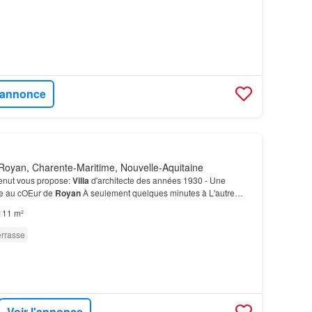
l'annonce
Royan, Charente-Maritime, Nouvelle-Aquitaine
Menut vous propose:
Villa
d'architecte des années 1930 - Une
re au cOEur de
Royan
À seulement quelques minutes à L'autre
e dans son sous-sol de 48 m², déjà
équipé
d'a…
111 m²
errasse
Voir l'annonce