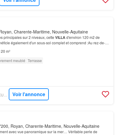
Royan, Charente-Maritime, Nouvelle-Aquitaine
 principales sur 2 niveaux, cette
VILLA
d'environ 120 m2 de
néficie également d'un sous-sol complet et comprend :Au rez-de-
ée, séjour ouvrant sur terrasse de 30 m2…
120 m²
èrement meublé
Terrasse
Voir l'annonce
GOFLINT - CHARTREUX IMMOBILIER
200, Royan, Charente-Maritime, Nouvelle-Aquitaine
ment avec vue panoramique sur la mer… Véritable perle de