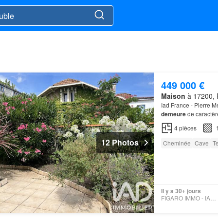
449 000 €
Maison
à 17200, 
Iad France - Pierre 
demeure
de caractè
véritable atout resid
4
pièces
12 Photos
Cheminée
Cave
T
Il y a 30+ jours
FIGARO IMMO - IAD FRANCE