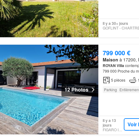
Il y a 30+ jours
799 000 €
Maison
à 17200, 
ROYAN
Villa
contempo
799 000 Proche du 
vue piscine avec dres
5
pièces
12 Photos
Parking
Entièremen
Il y a 13
Voir
jours
FIGARO IMMO