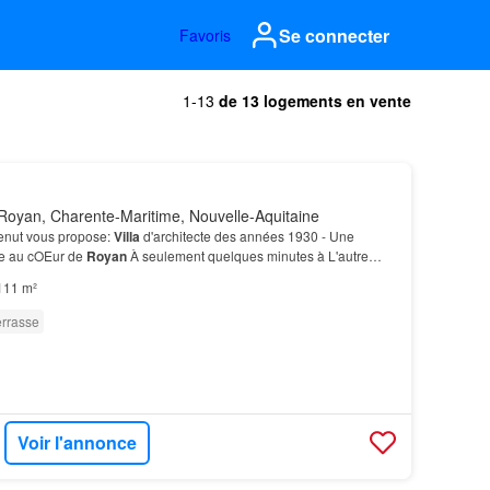
Se connecter
Favoris
1-13
de 13 logements en vente
Royan, Charente-Maritime, Nouvelle-Aquitaine
Menut vous propose:
Villa
d'architecte des années 1930 - Une
re au cOEur de
Royan
À seulement quelques minutes à L'autre
e dans son sous-sol de 48 m², déjà
équipé
d'a…
111 m²
errasse
Voir l'annonce