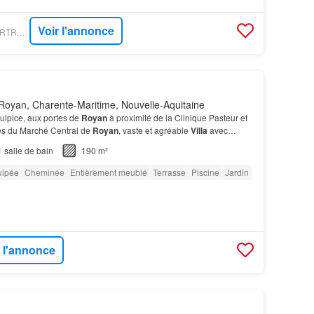
Voir l'annonce
FIGARO IMMO - CHARTREUX IMMOBILIER
Royan, Charente-Maritime, Nouvelle-Aquitaine
lpice, aux portes de
Royan
à proximité de la Clinique Pasteur et
es du Marché Central de
Royan
, vaste et agréable
Villa
avec
n-pied et Piscine, édifiée sur un magnif…
1
salle de bain
190 m²
uipée
Cheminée
Entièrement meublé
Terrasse
Piscine
Jardin
r l'annonce