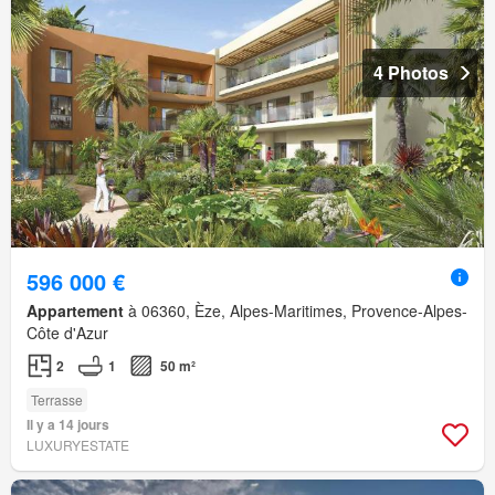
4 Photos
596 000 €
Appartement
à 06360, Èze, Alpes-Maritimes, Provence-Alpes-
Côte d'Azur
2
1
50 m²
Terrasse
Il y a 14 jours
LUXURYESTATE