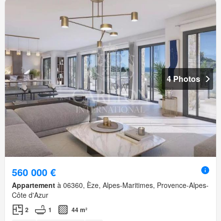
4 Photos
560 000 €
Appartement
à 06360, Èze, Alpes-Maritimes, Provence-Alpes-
Côte d'Azur
2
1
44 m²