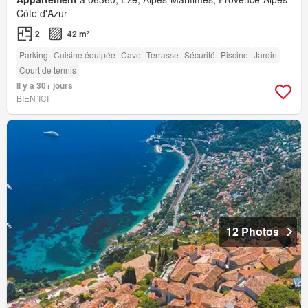
Côte d'Azur
2
42 m²
Parking
Cuisine équipée
Cave
Terrasse
Sécurité
Piscine
Jardin
Court de tennis
Il y a 30+ jours
BIEN´ICI
12 Photos