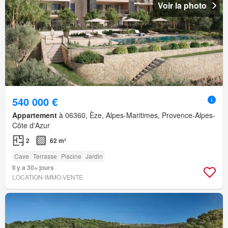
Voir la photo
540 000 €
Appartement
à 06360, Èze, Alpes-Maritimes, Provence-Alpes-
Côte d'Azur
2
62 m²
Cave
Terrasse
Piscine
Jardin
Il y a 30+ jours
LOCATION-IMMO-VENTE