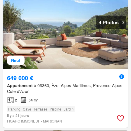
4 Photos
Neuf
649 000 €
Appartement
à 06360, Èze, Alpes-Maritimes, Provence-Alpes-
Côte d'Azur
2
54 m²
Parking
Cave
Terrasse
Piscine
Jardin
Il y a 21 jours
FIGARO IMMONEUF - MARIGNAN