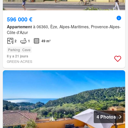
596 000 €
Appartement
à 06360, Èze, Alpes-Maritimes, Provence-Alpes-
Côte d'Azur
2
1
49 m²
Parking
Cave
Il y a 21 jours
GREEN-ACRES
4 Photos