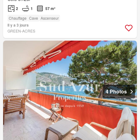
2
1
57 m²
Chauffage
Cave
Ascenseur
Il y a 3 jours
GREEN-ACRES
4 Photos