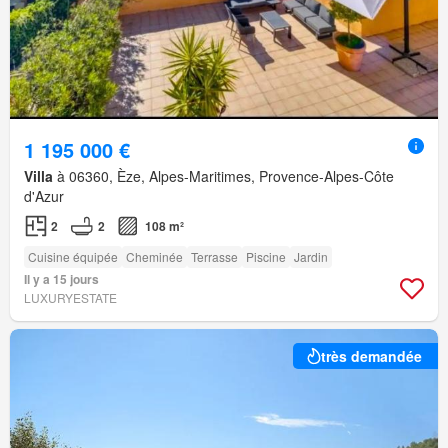
1 195 000 €
Villa
à 06360, Èze, Alpes-Maritimes, Provence-Alpes-Côte
d'Azur
2
2
108 m²
Cuisine équipée
Cheminée
Terrasse
Piscine
Jardin
Il y a 15 jours
LUXURYESTATE
très demandée