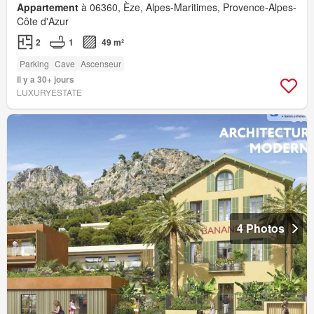
Appartement
à 06360, Èze, Alpes-Maritimes, Provence-Alpes-
Côte d'Azur
2
1
49 m²
Parking
Cave
Ascenseur
Il y a 30+ jours
LUXURYESTATE
4 Photos