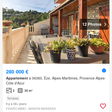
12 Photos
280 000 €
Appartement
à 06360, Èze, Alpes-Maritimes, Provence-Alpes-
Côte d'Azur
2
35 m²
Terrasse
Il y a 30+ jours
FIGARO IMMO - MAISON MASSENA