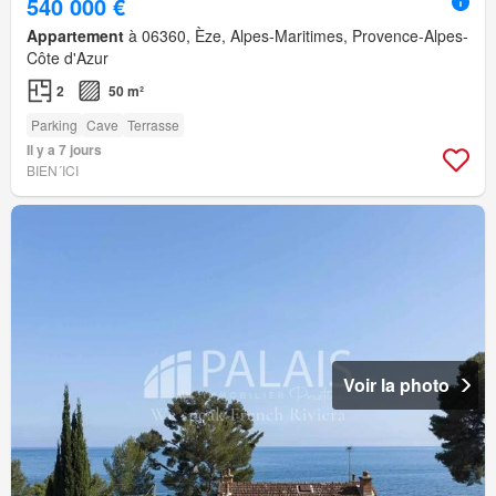
540 000 €
Appartement
à 06360, Èze, Alpes-Maritimes, Provence-Alpes-
Côte d'Azur
2
50 m²
Parking
Cave
Terrasse
Il y a 7 jours
BIEN´ICI
Voir la photo