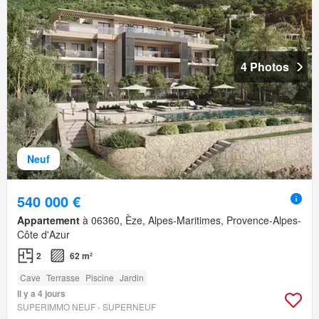
4 Photos
Neuf
540 000 €
Appartement
à 06360, Èze, Alpes-Maritimes, Provence-Alpes-
Côte d'Azur
2
62 m²
Cave
Terrasse
Piscine
Jardin
Il y a 4 jours
SUPERIMMO NEUF - SUPERNEUF