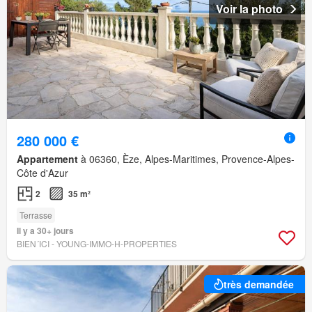
Voir la photo
280 000 €
Appartement
à 06360, Èze, Alpes-Maritimes, Provence-Alpes-
Côte d'Azur
2
35 m²
Terrasse
Il y a 30+ jours
BIEN´ICI - YOUNG-IMMO-H-PROPERTIES
très demandée