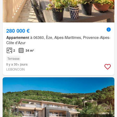
280 000 €
Appartement
à 06360, Èze, Alpes-Maritimes, Provence-Alpes-
Côte d'Azur
2
34 m²
Terrasse
Il y a 30+ jours
LEBONCOIN