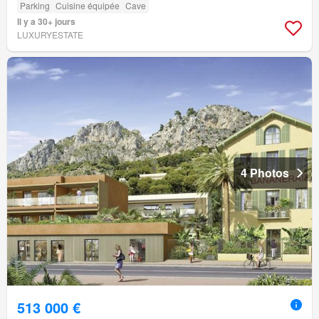
Parking
Cuisine équipée
Cave
Il y a 30+ jours
LUXURYESTATE
4 Photos
513 000 €