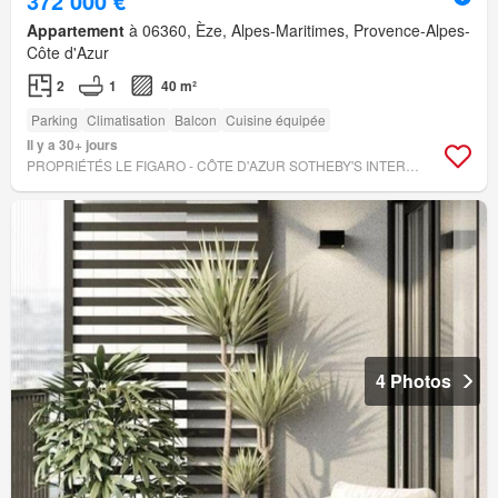
372 000 €
Appartement
à 06360, Èze, Alpes-Maritimes, Provence-Alpes-
Côte d'Azur
2
1
40 m²
Parking
Climatisation
Balcon
Cuisine équipée
Il y a 30+ jours
PROPRIÉTÉS LE FIGARO - CÔTE D'AZUR SOTHEBY'S INTERNATIONAL REALTY
4 Photos