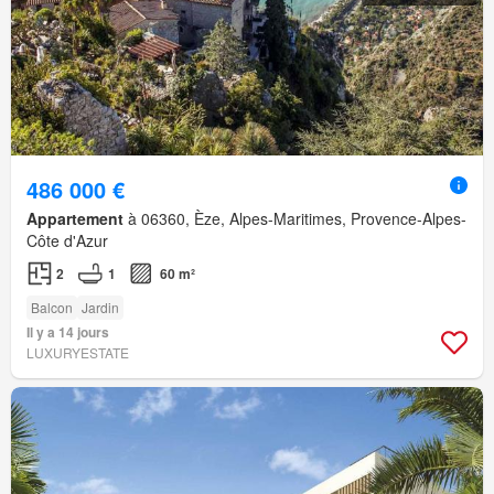
486 000 €
Appartement
à 06360, Èze, Alpes-Maritimes, Provence-Alpes-
Côte d'Azur
2
1
60 m²
Balcon
Jardin
Il y a 14 jours
LUXURYESTATE