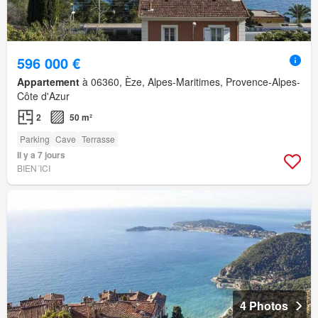
596 000 €
Appartement
à 06360, Èze, Alpes-Maritimes, Provence-Alpes-
Côte d'Azur
2
50 m²
Parking
Cave
Terrasse
Il y a 7 jours
BIEN´ICI
4 Photos