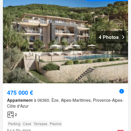
4 Photos
475 000 €
Appartement
à 06360, Èze, Alpes-Maritimes, Provence-Alpes-
Côte d'Azur
2
Parking
Cave
Terrasse
Piscine
Il y a 30+ jours