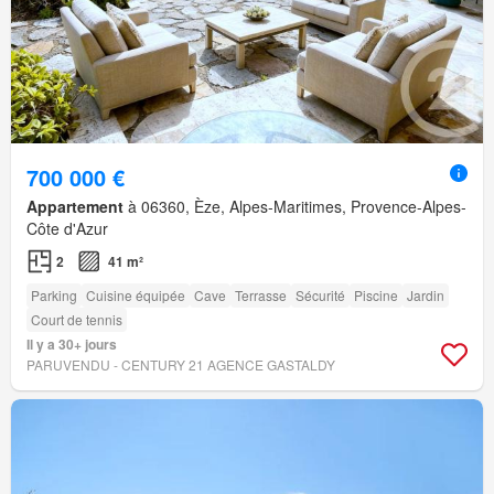
700 000 €
Appartement
à 06360, Èze, Alpes-Maritimes, Provence-Alpes-
Côte d'Azur
2
41 m²
Parking
Cuisine équipée
Cave
Terrasse
Sécurité
Piscine
Jardin
Court de tennis
Il y a 30+ jours
PARUVENDU - CENTURY 21 AGENCE GASTALDY