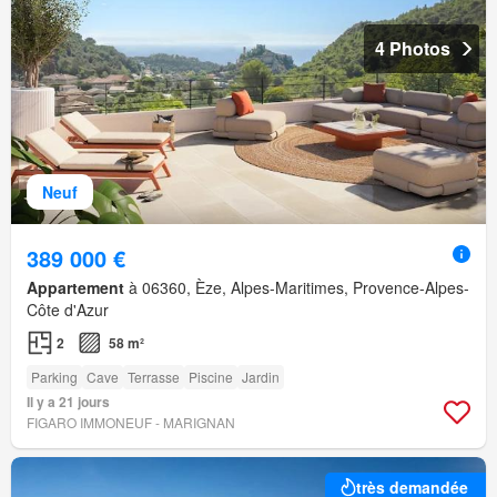
4 Photos
Neuf
389 000 €
Appartement
à 06360, Èze, Alpes-Maritimes, Provence-Alpes-
Côte d'Azur
2
58 m²
Parking
Cave
Terrasse
Piscine
Jardin
Il y a 21 jours
FIGARO IMMONEUF - MARIGNAN
très demandée