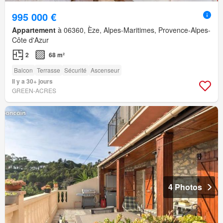
995 000 €
Appartement
à 06360, Èze, Alpes-Maritimes, Provence-Alpes-
Côte d'Azur
2
68 m²
Balcon
Terrasse
Sécurité
Ascenseur
Il y a 30+ jours
GREEN-ACRES
4 Photos