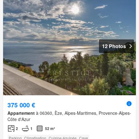
12 Photos
375 000 €
Appartement
à 06360, Èze, Alpes-Maritimes, Provence-Alpes-
Côte d'Azur
2
1
52 m²
Parking
Climatisation
Cuisine équipée
Cave