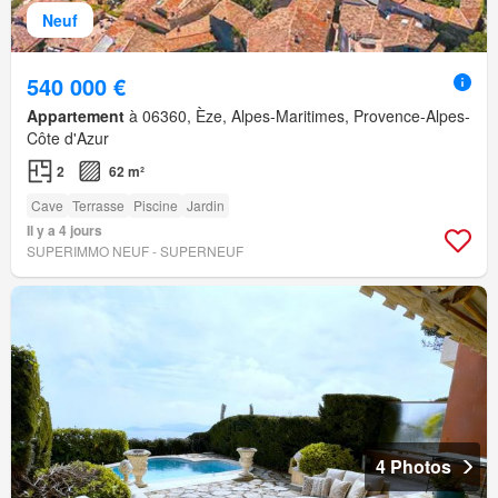
Neuf
540 000 €
Appartement
à 06360, Èze, Alpes-Maritimes, Provence-Alpes-
Côte d'Azur
2
62 m²
Cave
Terrasse
Piscine
Jardin
Il y a 4 jours
SUPERIMMO NEUF - SUPERNEUF
4 Photos