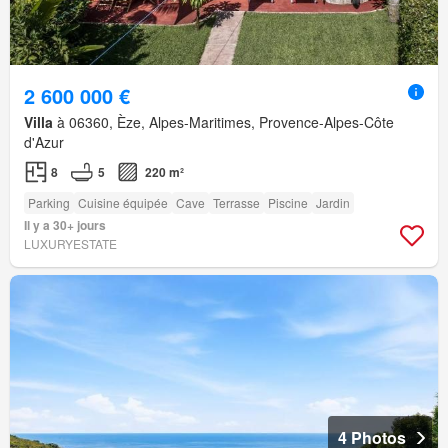
2 600 000 €
Villa
à 06360, Èze, Alpes-Maritimes, Provence-Alpes-Côte
d'Azur
8
5
220 m²
Parking
Cuisine équipée
Cave
Terrasse
Piscine
Jardin
Il y a 30+ jours
LUXURYESTATE
4 Photos