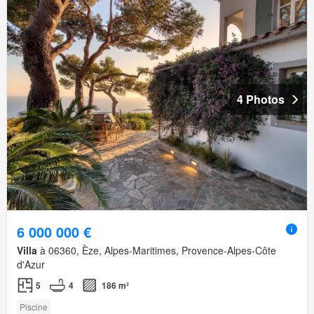
4 Photos
6 000 000 €
Villa
à 06360, Èze, Alpes-Maritimes, Provence-Alpes-Côte
d'Azur
5
4
186 m²
Piscine