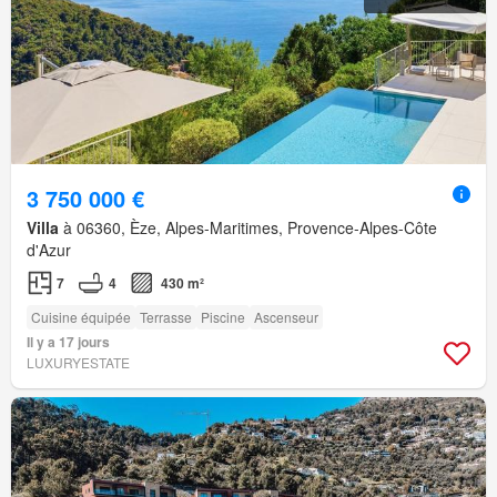
3 750 000 €
Villa
à 06360, Èze, Alpes-Maritimes, Provence-Alpes-Côte
d'Azur
7
4
430 m²
Cuisine équipée
Terrasse
Piscine
Ascenseur
Il y a 17 jours
LUXURYESTATE