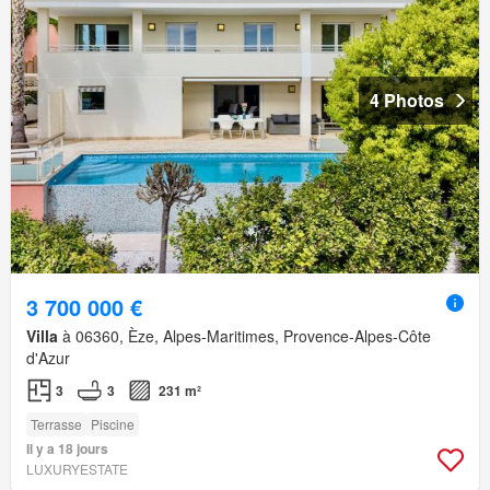
4 Photos
3 700 000 €
Villa
à 06360, Èze, Alpes-Maritimes, Provence-Alpes-Côte
d'Azur
3
3
231 m²
Terrasse
Piscine
Il y a 18 jours
LUXURYESTATE