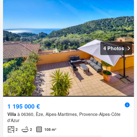
4 Photos
1 195 000 €
Villa
à 06360, Èze, Alpes-Maritimes, Provence-Alpes-Côte
d'Azur
2
2
108 m²