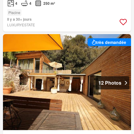
4
4
250 m²
Piscine
Il y a 30+ jours
LUXURYESTATE
très demandée
12 Photos