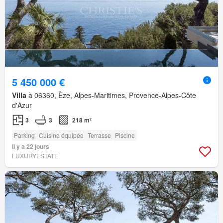
5 450 000 €
Villa
à 06360, Èze, Alpes-Maritimes, Provence-Alpes-Côte
d'Azur
3
3
218 m²
Parking
Cuisine équipée
Terrasse
Piscine
Il y a 22 jours
LUXURYESTATE