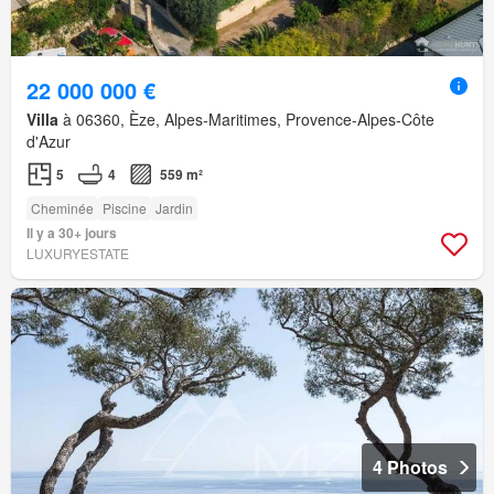
22 000 000 €
Villa
à 06360, Èze, Alpes-Maritimes, Provence-Alpes-Côte
d'Azur
5
4
559 m²
Cheminée
Piscine
Jardin
Il y a 30+ jours
LUXURYESTATE
4 Photos