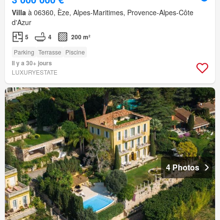
Villa
à 06360, Èze, Alpes-Maritimes, Provence-Alpes-Côte
d'Azur
5
4
200 m²
Parking
Terrasse
Piscine
Il y a 30+ jours
LUXURYESTATE
4 Photos