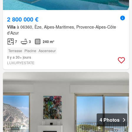
2 800 000 €
Villa
à 06360, Èze, Alpes-Maritimes, Provence-Alpes-Côte
d'Azur
7
3
240 m²
Terrasse
Piscine
Ascenseur
Il y a 30+ jours
LUXURYESTATE
4 Photos