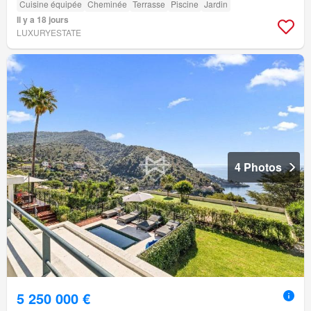
Cuisine équipée
Cheminée
Terrasse
Piscine
Jardin
Il y a 18 jours
LUXURYESTATE
4 Photos
5 250 000 €