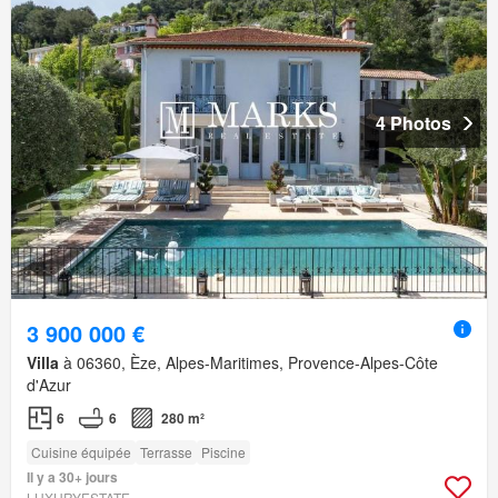
4 Photos
3 900 000 €
Villa
à 06360, Èze, Alpes-Maritimes, Provence-Alpes-Côte
d'Azur
6
6
280 m²
Cuisine équipée
Terrasse
Piscine
Il y a 30+ jours
LUXURYESTATE