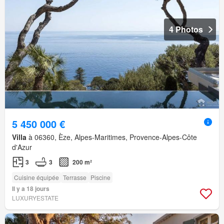
4 Photos
5 450 000 €
Villa
à 06360, Èze, Alpes-Maritimes, Provence-Alpes-Côte
d'Azur
3
3
200 m²
Cuisine équipée
Terrasse
Piscine
Il y a 18 jours
LUXURYESTATE