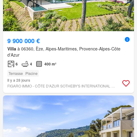
9 900 000 €
Villa
à 06360, Èze, Alpes-Maritimes, Provence-Alpes-Côte
d'Azur
6
4
400 m²
Terrasse
Piscine
Il y a 28 jours
FIGARO IMMO - CÔTE D'AZUR SOTHEBY'S INTERNATIONAL REALTY