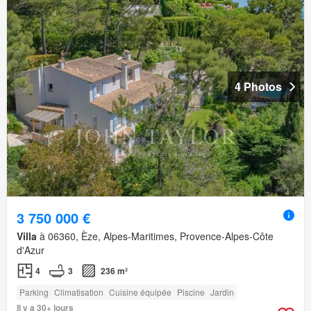
4 Photos
3 750 000 €
Villa
à 06360, Èze, Alpes-Maritimes, Provence-Alpes-Côte
d'Azur
4
3
236 m²
Parking
Climatisation
Cuisine équipée
Piscine
Jardin
Il y a 30+ jours