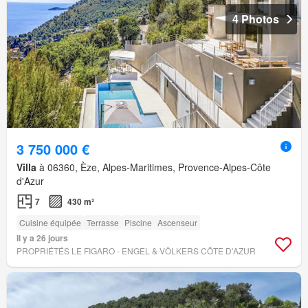
4 Photos
3 750 000 €
Villa
à 06360, Èze, Alpes-Maritimes, Provence-Alpes-Côte
d'Azur
7
430 m²
Cuisine équipée
Terrasse
Piscine
Ascenseur
Il y a 26 jours
PROPRIÉTÉS LE FIGARO - ENGEL & VÖLKERS CÔTE D'AZUR