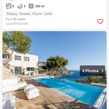
6
3
200 m²
Parking
Terrasse
Piscine
Jardin
Il y a 30+ jours
LUXURYESTATE
4 Photos