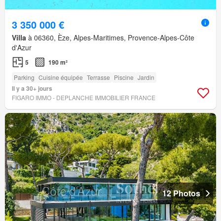
3 350 000 €
Villa
à 06360, Èze, Alpes-Maritimes, Provence-Alpes-Côte
d'Azur
5
190 m²
Parking
Cuisine équipée
Terrasse
Piscine
Jardin
Il y a 30+ jours
FIGARO IMMO - DEPLANCHE IMMOBILIER FRANCE
12 Photos