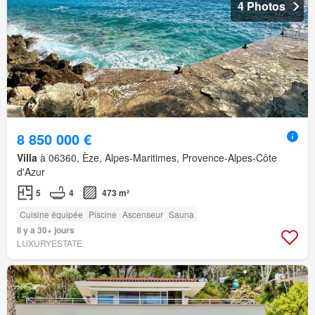
4 Photos
8 850 000 €
Villa
à 06360, Èze, Alpes-Maritimes, Provence-Alpes-Côte
d'Azur
5
4
473 m²
Cuisine équipée
Piscine
Ascenseur
Sauna
Il y a 30+ jours
LUXURYESTATE