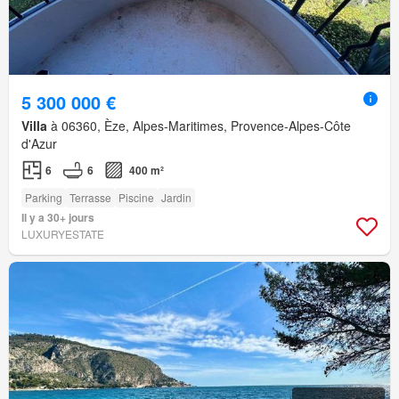
5 300 000 €
Villa
à 06360, Èze, Alpes-Maritimes, Provence-Alpes-Côte
d'Azur
6
6
400 m²
Parking
Terrasse
Piscine
Jardin
Il y a 30+ jours
LUXURYESTATE