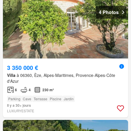
4 Photos
3 350 000 €
Villa
à 06360, Èze, Alpes-Maritimes, Provence-Alpes-Côte
d'Azur
6
4
230 m²
Parking
Cave
Terrasse
Piscine
Jardin
Il y a 30+ jours
LUXURYESTATE