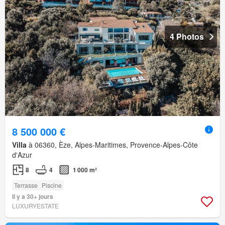
4 Photos
8 500 000 €
Villa
à 06360, Èze, Alpes-Maritimes, Provence-Alpes-Côte
d'Azur
8
4
1 000 m²
Terrasse
Piscine
Il y a 30+ jours
LUXURYESTATE