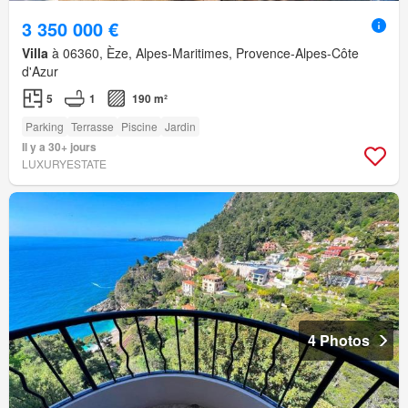
3 350 000 €
Villa
à 06360, Èze, Alpes-Maritimes, Provence-Alpes-Côte
d'Azur
5
1
190 m²
Parking
Terrasse
Piscine
Jardin
Il y a 30+ jours
LUXURYESTATE
4 Photos