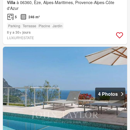
Villa
à 06360, Èze, Alpes-Maritimes, Provence-Alpes-Côte
d'Azur
5
246 m²
Parking
Terrasse
Piscine
Jardin
Il y a 30+ jours
LUXURYESTATE
4 Photos