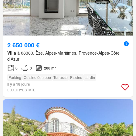
2 650 000 €
Villa
à 06360, Èze, Alpes-Maritimes, Provence-Alpes-Côte
d'Azur
6
3
200 m²
Parking
Cuisine équipée
Terrasse
Piscine
Jardin
Il y a 18 jours
LUXURYESTATE