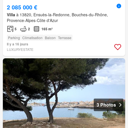
2 085 000 €
Villa
à 13820, Ensuès-la-Redonne, Bouches-du-Rhône,
Provence-Alpes-Côte d'Azur
5
2
165 m²
Parking
Climatisation
Balcon
Terrasse
Il y a 16 jours
LUXURYESTATE
3 Photos