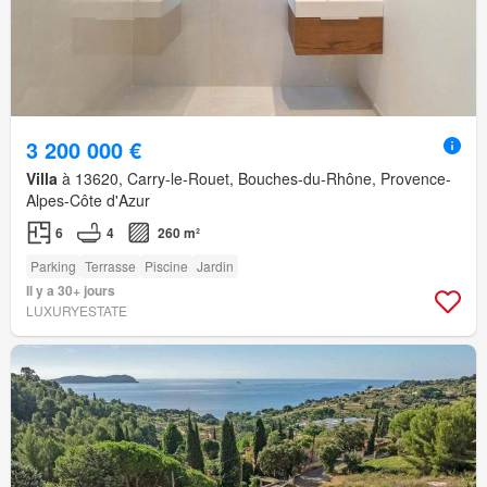
3 200 000 €
Villa
à 13620, Carry-le-Rouet, Bouches-du-Rhône, Provence-
Alpes-Côte d'Azur
6
4
260 m²
Parking
Terrasse
Piscine
Jardin
Il y a 30+ jours
LUXURYESTATE