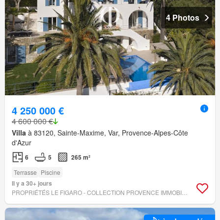
4 Photos
4 250 000 €
4 600 000 €
Villa
à 83120, Sainte-Maxime, Var, Provence-Alpes-Côte
d'Azur
6
5
265 m²
Terrasse
Piscine
Il y a 30+ jours
PROPRIÉTÉS LE FIGARO - COLLECTION PROVENCE IMMOBILIER