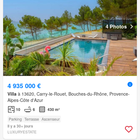
4 Photos
4 935 000 €
Villa
à 13620, Carry-le-Rouet, Bouches-du-Rhône, Provence-
Alpes-Côte d'Azur
10
6
430 m²
Parking
Terrasse
Ascenseur
Il y a 30+ jours
LUXURYESTATE