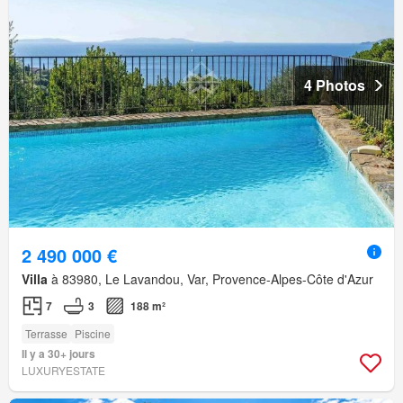
4 Photos
2 490 000 €
Villa
à 83980, Le Lavandou, Var, Provence-Alpes-Côte d'Azur
7
3
188 m²
Terrasse
Piscine
Il y a 30+ jours
LUXURYESTATE