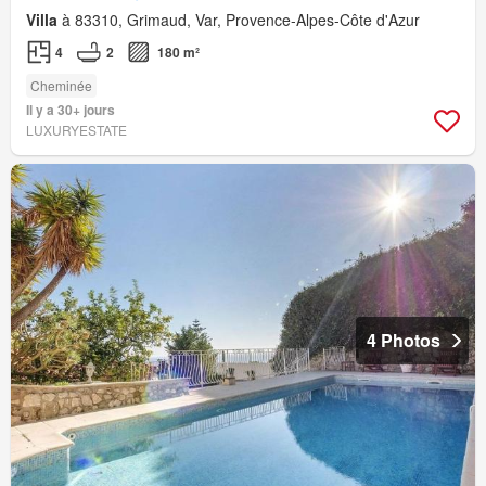
Villa
à 83310, Grimaud, Var, Provence-Alpes-Côte d'Azur
4
2
180 m²
Cheminée
Il y a 30+ jours
LUXURYESTATE
4 Photos