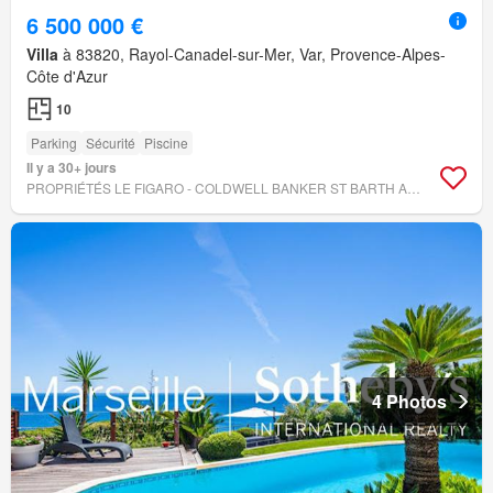
6 500 000 €
Villa
à 83820, Rayol-Canadel-sur-Mer, Var, Provence-Alpes-
Côte d'Azur
10
Parking
Sécurité
Piscine
Il y a 30+ jours
PROPRIÉTÉS LE FIGARO - COLDWELL BANKER ST BARTH AZUR
4 Photos