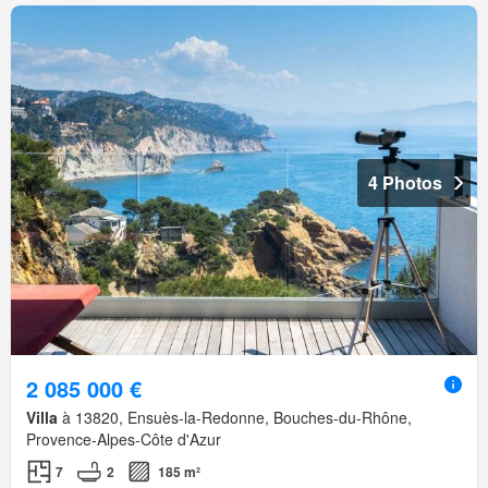
4 Photos
2 085 000 €
Villa
à 13820, Ensuès-la-Redonne, Bouches-du-Rhône,
Provence-Alpes-Côte d'Azur
7
2
185 m²