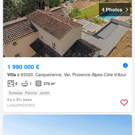
4 Photos
1 990 000 €
Villa
à 83320, Carqueiranne, Var, Provence-Alpes-Côte d'Azur
8
1
270 m²
Terrasse
Piscine
Jardin
Il y a 30+ jours
LUXURYESTATE