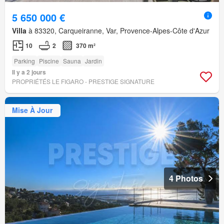
5 650 000 €
Villa
à 83320, Carqueiranne, Var, Provence-Alpes-Côte d'Azur
10
2
370 m²
Parking
Piscine
Sauna
Jardin
Il y a 2 jours
PROPRIÉTÉS LE FIGARO - PRESTIGE SIGNATURE
Mise À Jour
4 Photos