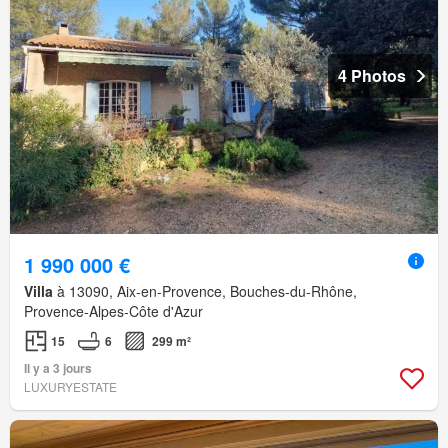
4 Photos
1 990 000 €
Villa
à 13090, Aix-en-Provence, Bouches-du-Rhône,
Provence-Alpes-Côte d'Azur
15
6
299 m²
Il y a 3 jours
LUXURYESTATE