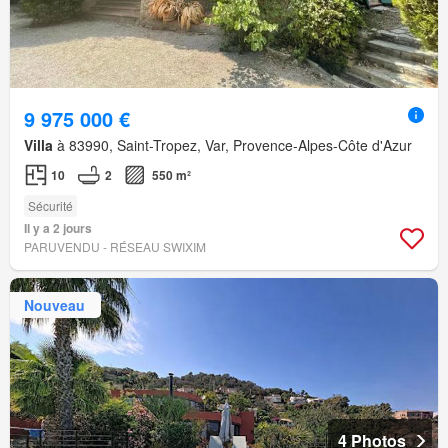
9 975 000 €
Villa
à 83990, Saint-Tropez, Var, Provence-Alpes-Côte d'Azur
10
2
550 m²
Sécurité
Il y a 2 jours
PARUVENDU - RÉSEAU SWIXIM
Nouveau
4 Photos