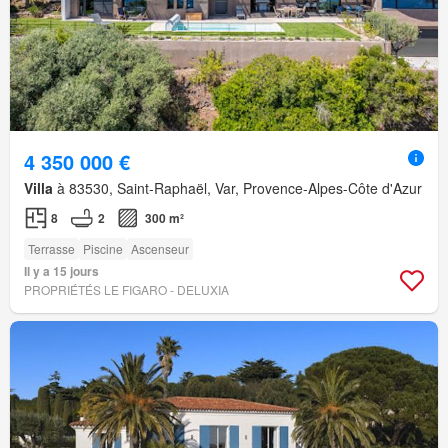
4 350 000 €
Villa
à 83530, Saint-Raphaël, Var, Provence-Alpes-Côte d'Azur
8
2
300 m²
Terrasse
Piscine
Ascenseur
Il y a 15 jours
PROPRIÉTÉS LE FIGARO - DELUXIA