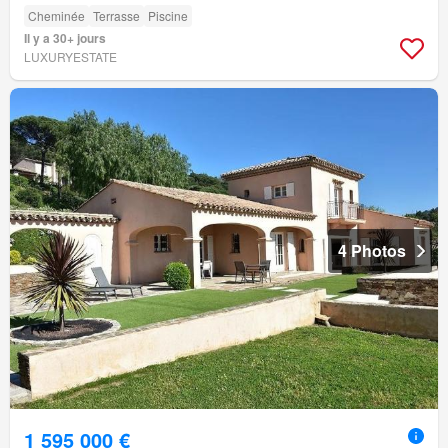
Cheminée
Terrasse
Piscine
Il y a 30+ jours
LUXURYESTATE
4 Photos
1 595 000 €