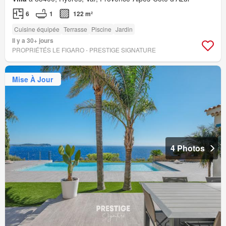
6
1
122 m²
Cuisine équipée
Terrasse
Piscine
Jardin
Il y a 30+ jours
PROPRIÉTÉS LE FIGARO - PRESTIGE SIGNATURE
Mise À Jour
4 Photos