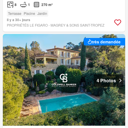
8
1
270 m²
Terrasse
Piscine
Jardin
Il y a 30+ jours
PROPRIÉTÉS LE FIGARO - MAGREY & SONS SAINT-TROPEZ
très demandée
4 Photos