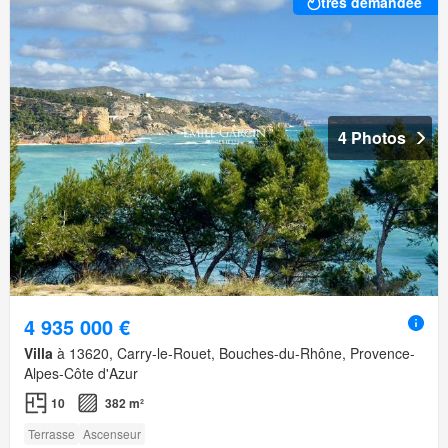
très demandée
4 Photos
4 935 000 €
Villa
à 13620, Carry-le-Rouet, Bouches-du-Rhône, Provence-
Alpes-Côte d'Azur
10
382 m²
Terrasse
Ascenseur