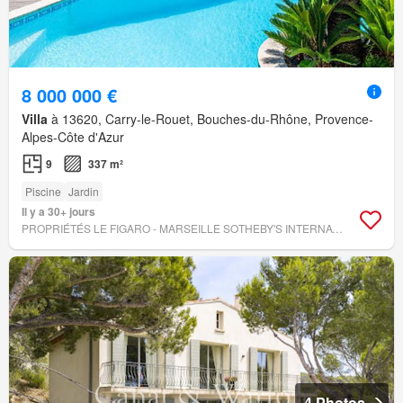
8 000 000 €
Villa
à 13620, Carry-le-Rouet, Bouches-du-Rhône, Provence-
Alpes-Côte d'Azur
9
337 m²
Piscine
Jardin
Il y a 30+ jours
PROPRIÉTÉS LE FIGARO - MARSEILLE SOTHEBY'S INTERNATIONAL REALTY
4 Photos