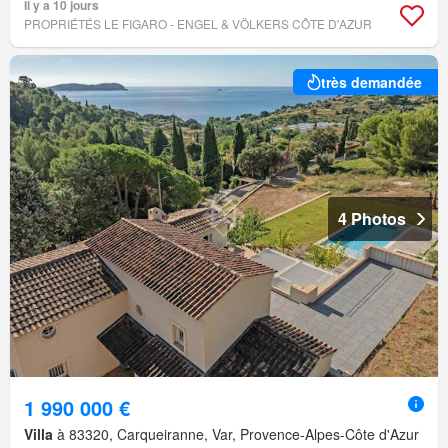
Il y a 10 jours
PROPRIÉTÉS LE FIGARO - ENGEL & VÖLKERS CÔTE D'AZUR
très demandée
4 Photos
1 990 000 €
Villa
à 83320, Carqueiranne, Var, Provence-Alpes-Côte d'Azur