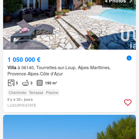
4 Photos
1 050 000 €
Villa
à 06140, Tourrettes-sur-Loup, Alpes-Maritimes,
Provence-Alpes-Côte d'Azur
5
3
190 m²
Cheminée
Terrasse
Piscine
Il y a 30+ jours
LUXURYESTATE