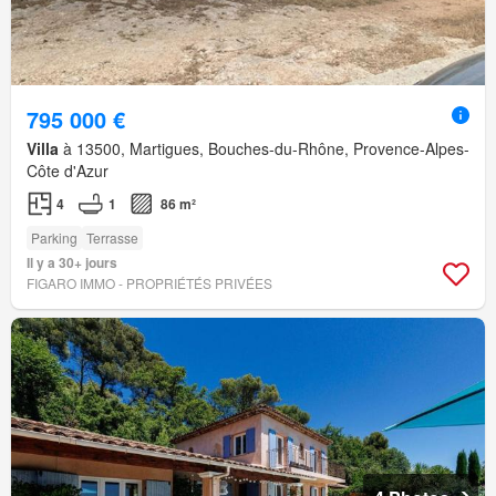
795 000 €
Villa
à 13500, Martigues, Bouches-du-Rhône, Provence-Alpes-
Côte d'Azur
4
1
86 m²
Parking
Terrasse
Il y a 30+ jours
FIGARO IMMO - PROPRIÉTÉS PRIVÉES