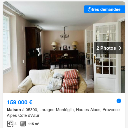
très demandée
2 Photos
159 000 €
Maison
à 05300, Laragne-Montéglin, Hautes-Alpes, Provence-
Alpes-Côte d'Azur
3
115 m²