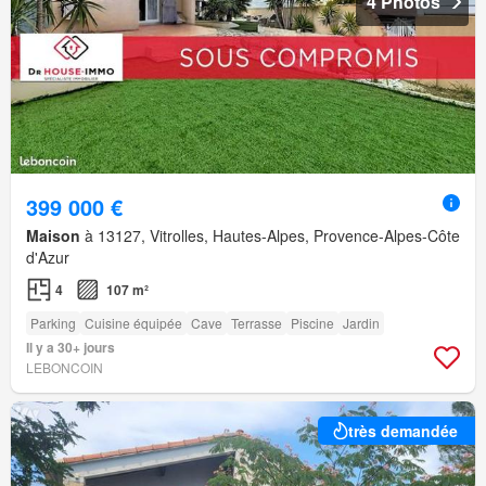
4 Photos
399 000 €
Maison
à 13127, Vitrolles, Hautes-Alpes, Provence-Alpes-Côte
d'Azur
4
107 m²
Parking
Cuisine équipée
Cave
Terrasse
Piscine
Jardin
Il y a 30+ jours
LEBONCOIN
très demandée