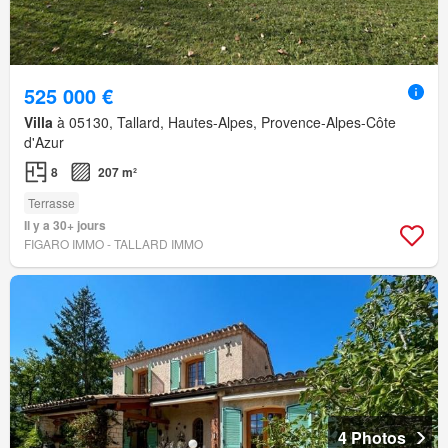
525 000 €
Villa
à 05130, Tallard, Hautes-Alpes, Provence-Alpes-Côte
d'Azur
8
207 m²
Terrasse
Il y a 30+ jours
FIGARO IMMO - TALLARD IMMO
4 Photos