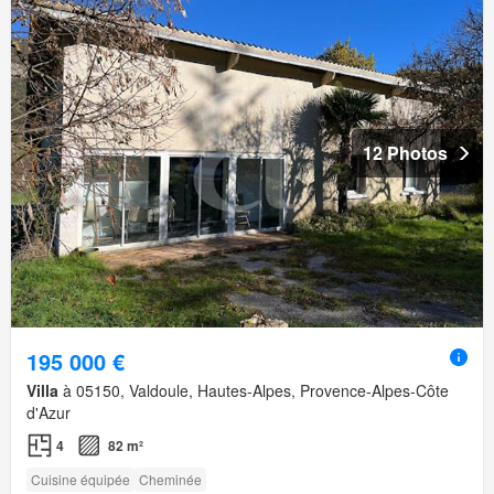
12 Photos
195 000 €
Villa
à 05150, Valdoule, Hautes-Alpes, Provence-Alpes-Côte
d'Azur
4
82 m²
Cuisine équipée
Cheminée