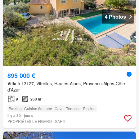
4 Photos
895 000 €
Villa
à 13127, Vitrolles, Hautes-Alpes, Provence-Alpes-Côte
d'Azur
9
260 m²
Parking
Cuisine équipée
Cave
Terrasse
Piscine
Il y a 30+ jours
PROPRIÉTÉS LE FIGARO - SAFTI