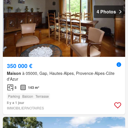
4 Photos
350 000 €
Maison
à 05000, Gap, Hautes-Alpes, Provence-Alpes-Côte
d'Azur
5
143 m²
Parking
Balcon
Terrasse
Il y a 1 jour
IMMOBILIERNOTAIRES