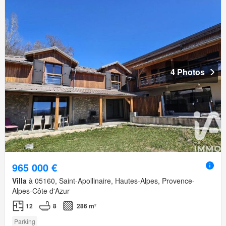
4 Photos
965 000 €
Villa
à 05160, Saint-Apollinaire, Hautes-Alpes, Provence-
Alpes-Côte d'Azur
12
8
286 m²
Parking