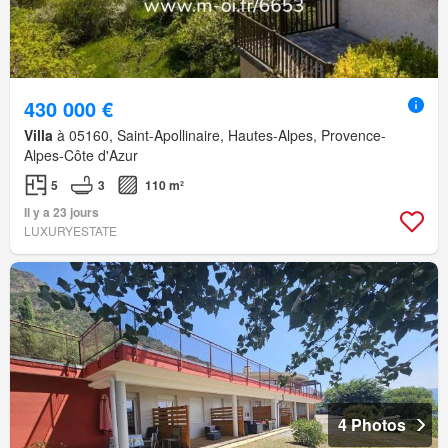
430 000 €
Villa
à 05160, Saint-Apollinaire, Hautes-Alpes, Provence-
Alpes-Côte d'Azur
5
3
110 m²
Il y a 23 jours
LUXURYESTATE
4 Photos