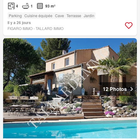
4
1
93 m²
Parking
Cuisine équipée
Cave
Terrasse
Jardin
Il y a 26 jours
FIGARO IMMO - TALLARD IMMO
12 Photos