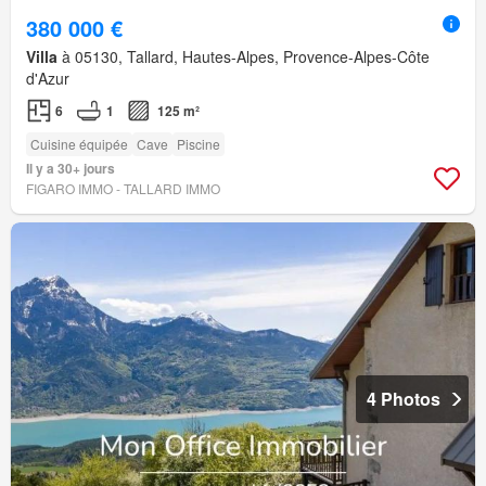
380 000 €
Villa
à 05130, Tallard, Hautes-Alpes, Provence-Alpes-Côte
d'Azur
6
1
125 m²
Cuisine équipée
Cave
Piscine
Il y a 30+ jours
FIGARO IMMO - TALLARD IMMO
4 Photos