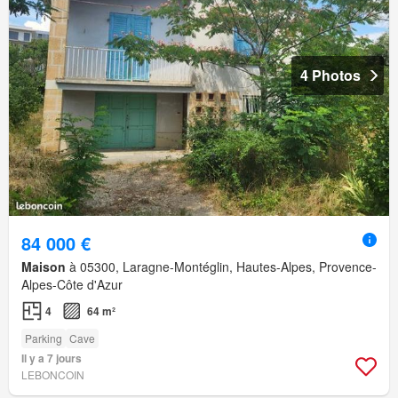
4 Photos
84 000 €
Maison
à 05300, Laragne-Montéglin, Hautes-Alpes, Provence-
Alpes-Côte d'Azur
4
64 m²
Parking
Cave
Il y a 7 jours
LEBONCOIN