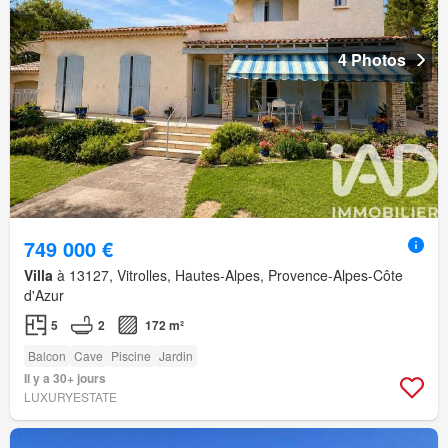
4 Photos
749 000 €
Villa
à 13127, Vitrolles, Hautes-Alpes, Provence-Alpes-Côte
d'Azur
5
2
172 m²
Balcon
Cave
Piscine
Jardin
Il y a 30+ jours
LUXURYESTATE