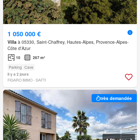
1 050 000 €
Villa
à 05330, Saint-Chaffrey, Hautes-Alpes, Provence-Alpes-
Côte d'Azur
10
267 m²
Parking
Cave
Il y a 2 jours
FIGARO IMMO - SAFTI
très demandée