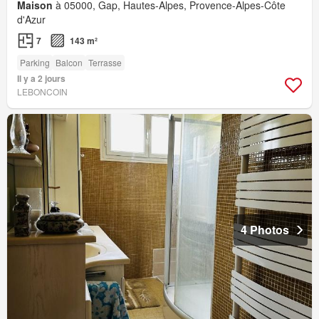
Maison
à 05000, Gap, Hautes-Alpes, Provence-Alpes-Côte
d'Azur
7
143 m²
Parking
Balcon
Terrasse
Il y a 2 jours
LEBONCOIN
4 Photos