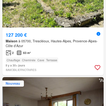
127 200 €
Maison
à 05700, Trescléoux, Hautes-Alpes, Provence-Alpes-
Côte d'Azur
2
63 m²
Chauffage
Cheminée
Cave
Terrasse
Il y a 30+ jours
IMMOBILIERNOTAIRES
Nouveau