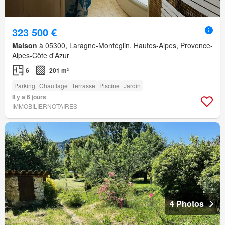
323 500 €
Maison
à 05300, Laragne-Montéglin, Hautes-Alpes, Provence-
Alpes-Côte d'Azur
6
201 m²
Parking
Chauffage
Terrasse
Piscine
Jardin
Il y a 6 jours
IMMOBILIERNOTAIRES
4 Photos