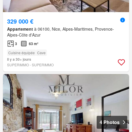
329 000 €
Appartement
à 06100, Nice, Alpes-Maritimes, Provence-
Alpes-Côte d'Azur
3
63 m²
Cuisine équipée
Cave
Il y a 30+ jours
SUPERIMMO - SUPERIMMO
4 Photos