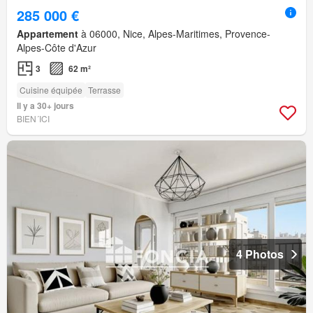
285 000 €
Appartement
à 06000, Nice, Alpes-Maritimes, Provence-
Alpes-Côte d'Azur
3
62 m²
Cuisine équipée
Terrasse
Il y a 30+ jours
BIEN´ICI
4 Photos