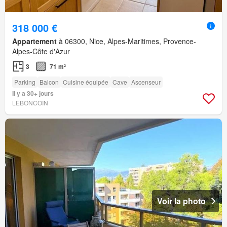
318 000 €
Appartement
à 06300, Nice, Alpes-Maritimes, Provence-
Alpes-Côte d'Azur
3
71 m²
Parking
Balcon
Cuisine équipée
Cave
Ascenseur
Il y a 30+ jours
LEBONCOIN
Voir la photo