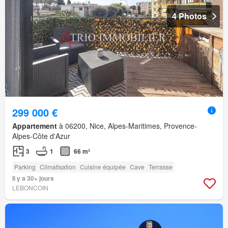
4 Photos
299 000 €
Appartement
à 06200, Nice, Alpes-Maritimes, Provence-
Alpes-Côte d'Azur
3
1
66 m²
Parking
Climatisation
Cuisine équipée
Cave
Terrasse
Il y a 30+ jours
LEBONCOIN