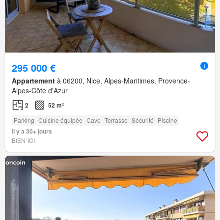
295 000 €
Appartement
à 06200, Nice, Alpes-Maritimes, Provence-
Alpes-Côte d'Azur
2
52 m²
Parking
Cuisine équipée
Cave
Terrasse
Sécurité
Piscine
Il y a 30+ jours
BIEN´ICI