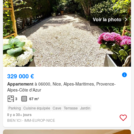
Voir la photo
329 000 €
Appartement
à 06000, Nice, Alpes-Maritimes, Provence-
Alpes-Côte d'Azur
3
67 m²
Parking
Cuisine équipée
Cave
Terrasse
Jardin
Il y a 30+ jours
BIEN´ICI - IMM-EUROP-NICE