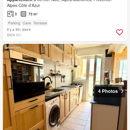
Alpes-Côte d'Azur
3
73 m²
Parking
Cave
Terrasse
Il y a 30+ jours
BIEN´ICI
4 Photos