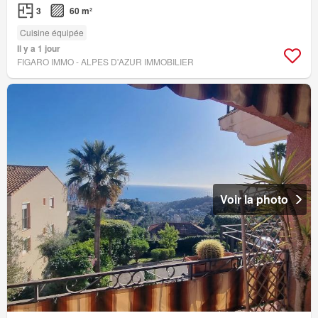
3
60 m²
Cuisine équipée
Il y a 1 jour
FIGARO IMMO - ALPES D'AZUR IMMOBILIER
Voir la photo