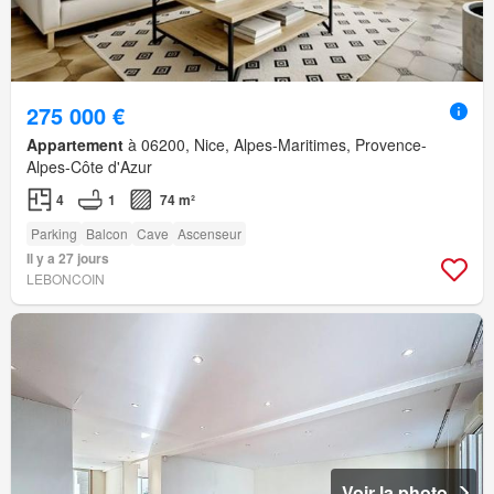
275 000 €
Appartement
à 06200, Nice, Alpes-Maritimes, Provence-
Alpes-Côte d'Azur
4
1
74 m²
Parking
Balcon
Cave
Ascenseur
Il y a 27 jours
LEBONCOIN
Voir la photo