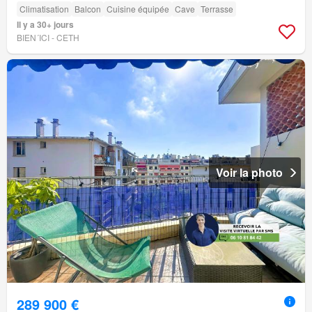
Climatisation
Balcon
Cuisine équipée
Cave
Terrasse
Il y a 30+ jours
BIEN´ICI - CETH
Voir la photo
289 900 €