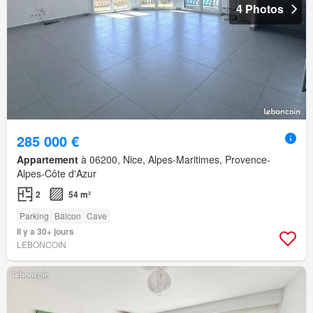
4 Photos
285 000 €
Appartement
à 06200, Nice, Alpes-Maritimes, Provence-
Alpes-Côte d'Azur
2
54 m²
Parking
Balcon
Cave
Il y a 30+ jours
LEBONCOIN