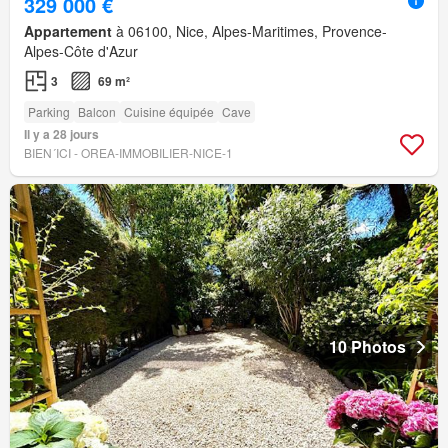
329 000 €
Appartement
à 06100, Nice, Alpes-Maritimes, Provence-
Alpes-Côte d'Azur
3
69 m²
Parking
Balcon
Cuisine équipée
Cave
Il y a 28 jours
BIEN´ICI - OREA-IMMOBILIER-NICE-1
10 Photos