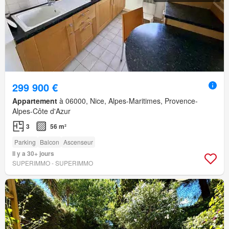
299 900 €
Appartement
à 06000, Nice, Alpes-Maritimes, Provence-
Alpes-Côte d'Azur
3
56 m²
Parking
Balcon
Ascenseur
Il y a 30+ jours
SUPERIMMO - SUPERIMMO