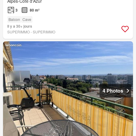
Alpes-Côte d'Azur
3
80 m²
Balcon
Cave
Il y a 30+ jours
SUPERIMMO - SUPERIMMO
4 Photos