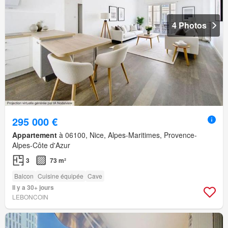
4 Photos
295 000 €
Appartement
à 06100, Nice, Alpes-Maritimes, Provence-
Alpes-Côte d'Azur
3
73 m²
Balcon
Cuisine équipée
Cave
Il y a 30+ jours
LEBONCOIN