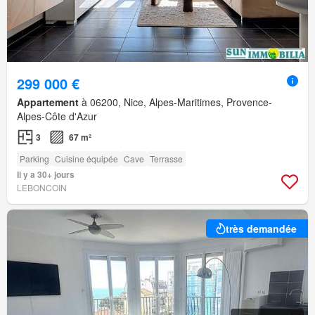
299 000 €
Appartement
à 06200, Nice, Alpes-Maritimes, Provence-
Alpes-Côte d'Azur
3
67 m²
Parking
Cuisine équipée
Cave
Terrasse
Il y a 30+ jours
LEBONCOIN
très demandée