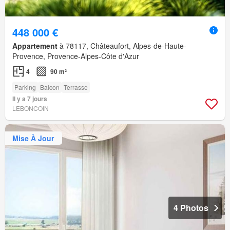
448 000 €
Appartement
à 78117, Châteaufort, Alpes-de-Haute-
Provence, Provence-Alpes-Côte d'Azur
4
90 m²
Parking
Balcon
Terrasse
Il y a 7 jours
LEBONCOIN
Mise À Jour
4 Photos