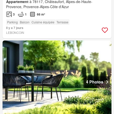
Appartement
à 78117, Châteaufort, Alpes-de-Haute-
Provence, Provence-Alpes-Côte d'Azur
3
1
66 m²
Parking
Balcon
Cuisine équipée
Terrasse
Il y a 7 jours
LEBONCOIN
4 Photos