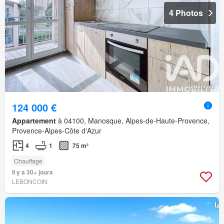
4 Photos
124 000 €
Appartement
à 04100, Manosque, Alpes-de-Haute-Provence,
Provence-Alpes-Côte d'Azur
4
1
75 m²
Chauffage
Il y a 30+ jours
LEBONCOIN