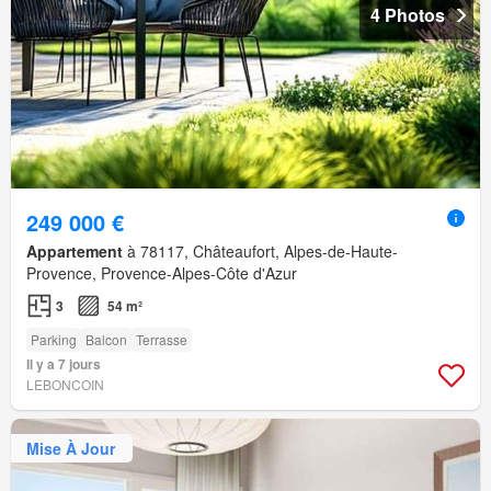
4 Photos
249 000 €
Appartement
à 78117, Châteaufort, Alpes-de-Haute-
Provence, Provence-Alpes-Côte d'Azur
3
54 m²
Parking
Balcon
Terrasse
Il y a 7 jours
LEBONCOIN
Mise À Jour