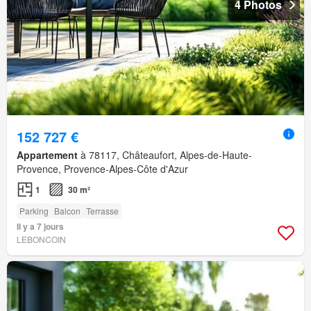
4 Photos
152 727 €
Appartement
à 78117, Châteaufort, Alpes-de-Haute-
Provence, Provence-Alpes-Côte d'Azur
1
30 m²
Parking
Balcon
Terrasse
Il y a 7 jours
LEBONCOIN