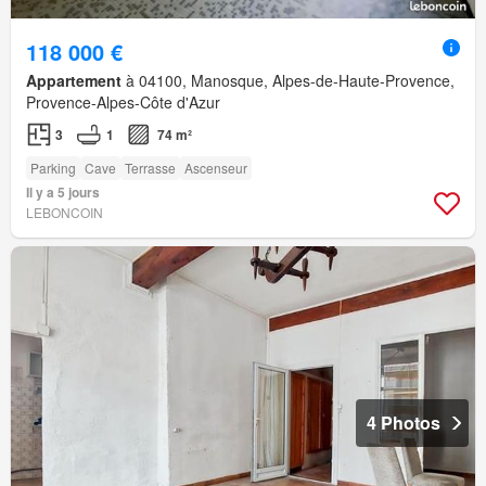
118 000 €
Appartement
à 04100, Manosque, Alpes-de-Haute-Provence,
Provence-Alpes-Côte d'Azur
3
1
74 m²
Parking
Cave
Terrasse
Ascenseur
Il y a 5 jours
LEBONCOIN
4 Photos