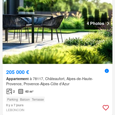
4 Photos
205 000 €
Appartement
à 78117, Châteaufort, Alpes-de-Haute-
Provence, Provence-Alpes-Côte d'Azur
2
40 m²
Parking
Balcon
Terrasse
Il y a 7 jours
LEBONCOIN