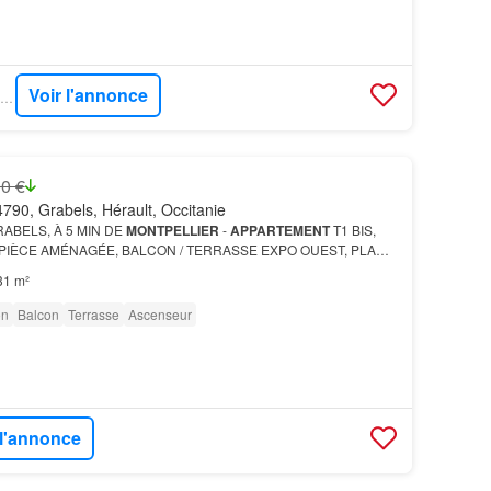
Voir l'annonce
BIEN´ICI - PIETRAPOLIS-SETE-1
0 €
790, Grabels, Hérault, Occitanie
RABELS, À 5 MIN DE
MONTPELLIER
-
APPARTEMENT
T1 BIS,
E PIÈCE AMÉNAGÉE, BALCON / TERRASSE EXPO OUEST, PLACE
31 m²
on
Balcon
Terrasse
Ascenseur
 l'annonce