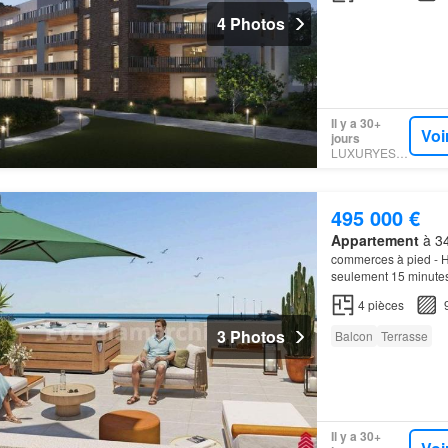
4 Photos
Il y a 30+
Voi
jours
LUXURYESTATE
495 000 €
Appartement
à 34
commerces à pied - Ho
seulement 15 minutes
Au 6ème étage sur 6
4
pièces
3 Photos
Balcon
Terrasse
Il y a 30+