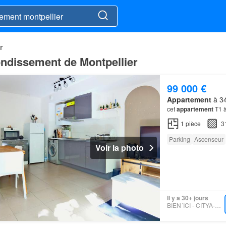
r
ondissement de Montpellier
99 000 €
Appartement
à 34
cet
appartement
T1 
1
pièce
3
Parking
Ascenseur
Voir la photo
Il y a 30+ jours
BIEN´ICI - CITYA-COGESIM