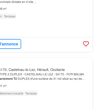
nviviale divisée en 4 lots…
39 m²
on
Terrasse
 l'annonce
170, Castelnau-le-Lez, Hérault, Occitanie
YPE 2 DUPLEX - CASTELNAU LE LEZ - 34170 - FCPI BALMA
artement T2
DUPLEX d'une surface de 31 m2 situé au rez de
31 m²
tièrement meublé
Terrasse