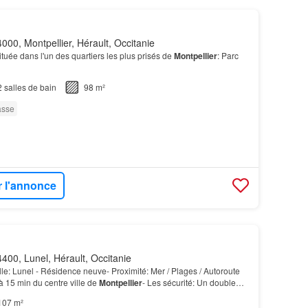
000, Montpellier, Hérault, Occitanie
ituée dans l'un des quartiers les plus prisés de
Montpellier
: Parc
2
salles de bain
98 m²
asse
r l'annonce
400, Lunel, Hérault, Occitanie
e: Lunel - Résidence neuve- Proximité: Mer / Plages / Autoroute
à 15 min du centre ville de
Montpellier
- Les sécurité: Un double
par platine de contrôle reliée a…
107 m²