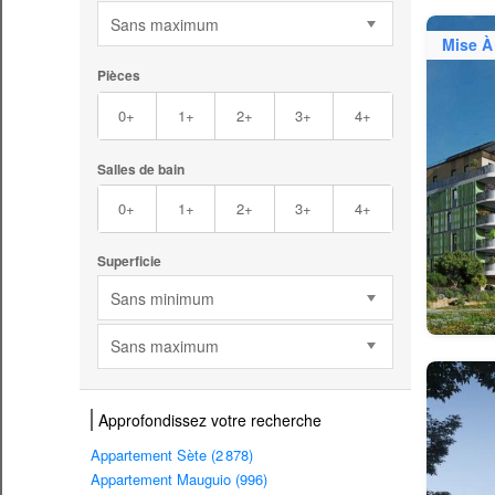
Sans maximum
Mise À
Pièces
0+
1+
2+
3+
4+
Salles de bain
0+
1+
2+
3+
4+
Superficie
Sans minimum
Sans maximum
Approfondissez votre recherche
Appartement Sète (2 878)
Appartement Mauguio (996)