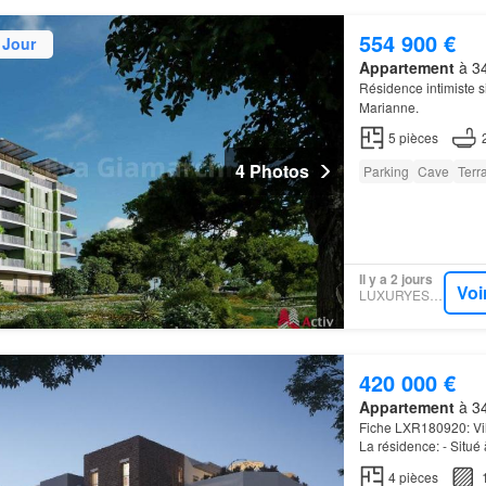
554 900 €
 Jour
Appartement
à 34
Résidence intimiste s
Marianne.
5
pièces
4 Photos
Parking
Cave
Terr
Il y a 2 jours
Voi
LUXURYESTATE
420 000 €
Appartement
à 34
Fiche LXR180920: Vill
La résidence: - Situé 
accès à la résidence 
4
pièces