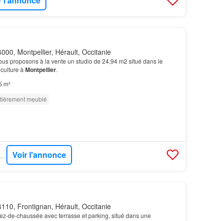
r l'annonce
000, Montpellier, Hérault, Occitanie
Nous proposons à la vente un studio de 24,94 m2 situé dans le
iculture à
Montpellier
.
5 m²
tièrement meublé
Voir l'annonce
BIEN´ICI - SARL-AMB-TRANSAC
110, Frontignan, Hérault, Occitanie
ez-de-chaussée avec terrasse et parking, situé dans une