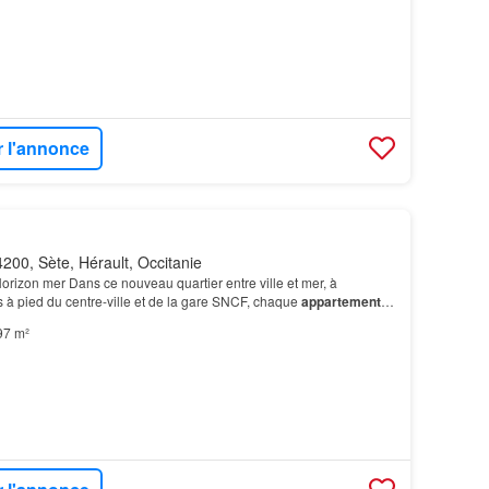
r l'annonce
200, Sète, Hérault, Occitanie
rizon mer Dans ce nouveau quartier entre ville et mer, à
 à pied du centre-ville et de la gare SNCF, chaque
appartement
 Exposition Sud
T4
de 97,04 m2 - Terrasse de…
97 m²