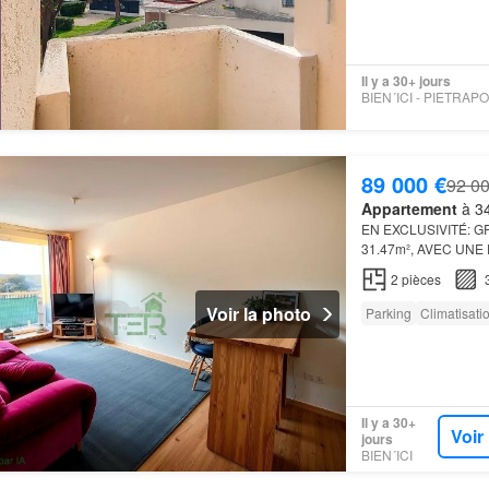
Il y a 30+ jours
89 000 €
92 00
Appartement
à 34
EN EXCLUSIVITÉ: G
31.47m², AVEC UN
DE PARKING:
2
pièces
Voir la photo
Parking
Climatisati
Il y a 30+
Voir
jours
BIEN´ICI