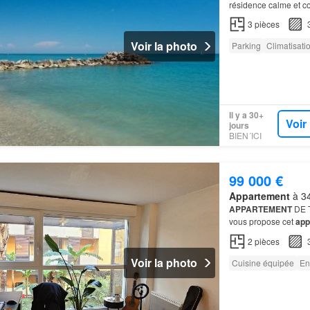
résidence calme et co
3
pièces
Voir la photo
Parking
Climatisati
Il y a 30+
Voir
jours
BIEN´ICI
99 000 €
Appartement
à 34
APPARTEMENT
DE T
vous propose cet
app
chaussée
2
pièces
Voir la photo
Cuisine équipée
En