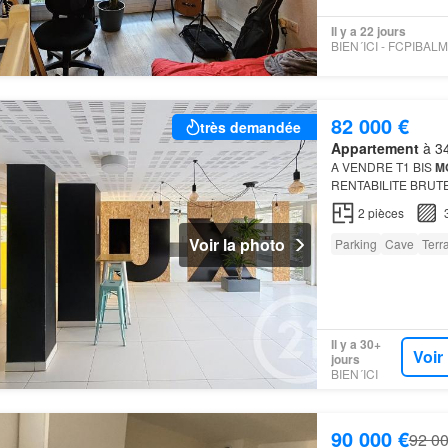
Il y a 22 jours
82 000 €
très demandée
Appartement
à 34
A VENDRE T1 BIS
M
RENTABILITE BRUT
2
pièces
Voir la photo
Parking
Cave
Terr
Il y a 30+
Voir
jours
BIEN´ICI
90 000 €
92 00