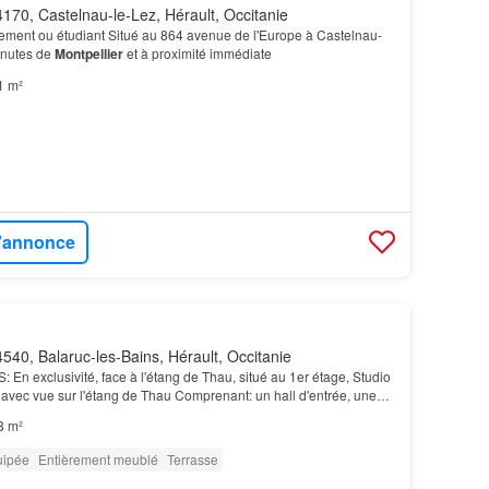
170, Castelnau-le-Lez, Hérault, Occitanie
sement ou étudiant Situé au 864 avenue de l'Europe à Castelnau-
inutes de
Montpellier
et à proximité immédiate
1 m²
l'annonce
540, Balaruc-les-Bains, Hérault, Occitanie
n exclusivité, face à l'étang de Thau, situé au 1er étage, Studio
 avec vue sur l'étang de Thau Comprenant: un hall d'entrée, une
in cuisine aménagée équipée, une s…
8 m²
uipée
Entièrement meublé
Terrasse