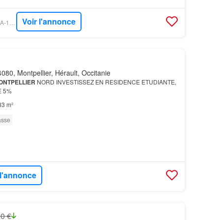
Voir l'annonce
BIEN´ICI - FCPIBALMA-1698153413252
080, Montpellier, Hérault, Occitanie
ONTPELLIER
NORD INVESTISSEZ EN RESIDENCE ETUDIANTE,
E 5%
33 m²
asse
 l'annonce
0 €