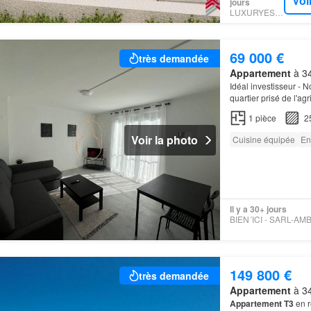
Voi
jours
LUXURYESTATE
69 000 €
très demandée
Appartement
à 34
Idéal investisseur - 
quartier prisé de l'agr
1
pièce
2
Voir la photo
Cuisine équipée
En
Il y a 30+ jours
149 800 €
très demandée
Appartement
à 34
Appartement T3
en r