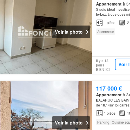
Appartement
à 34
Studio idéal investis
le-Lez, à quelques m
1
pièce
2
Voir la photo
Ascenseur
Il y a 13
Voir 
jours
BIEN´ICI
117 000 €
Appartement
à 34
BALARUC LES BAINS: E
de 18.14m² loi carrez
pièce de vie avec co
1
pièce
1
Voir la photo
Parking
Cuisine éq