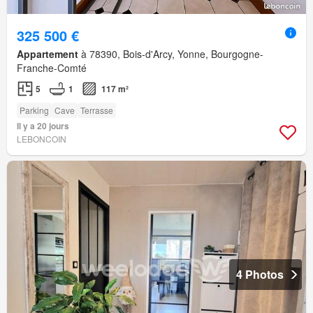
325 500 €
Appartement
à 78390, Bois-d'Arcy, Yonne, Bourgogne-
Franche-Comté
5
1
117 m²
Parking
Cave
Terrasse
Il y a 20 jours
LEBONCOIN
4 Photos