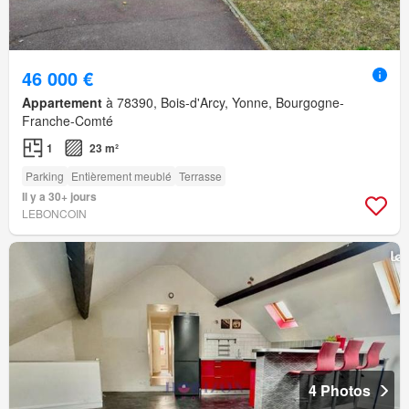
46 000 €
Appartement
à 78390, Bois-d'Arcy, Yonne, Bourgogne-
Franche-Comté
1
23 m²
Parking
Entièrement meublé
Terrasse
Il y a 30+ jours
LEBONCOIN
4 Photos