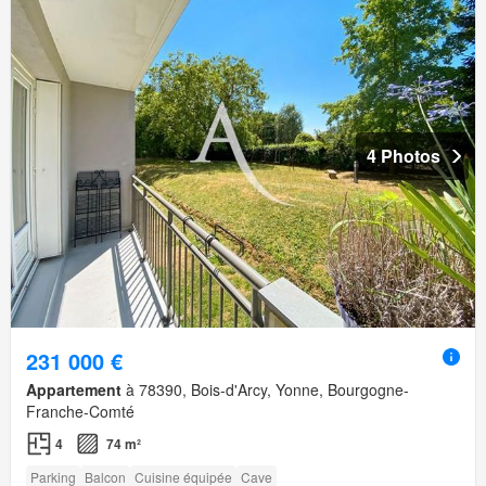
4 Photos
231 000 €
Appartement
à 78390, Bois-d'Arcy, Yonne, Bourgogne-
Franche-Comté
4
74 m²
Parking
Balcon
Cuisine équipée
Cave