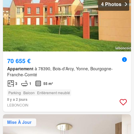
4 Photos
70 655 €
Appartement
à 78390, Bois-d'Arcy, Yonne, Bourgogne-
Franche-Comté
3
1
55 m²
Parking
Balcon
Entièrement meublé
Il y a 2 jours
LEBONCOIN
Mise À Jour