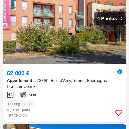
4 Photos
62 000 €
Appartement
à 78390, Bois-d'Arcy, Yonne, Bourgogne-
Franche-Comté
1
24 m²
Parking
Balcon
Il y a 30+ jours
LEBONCOIN