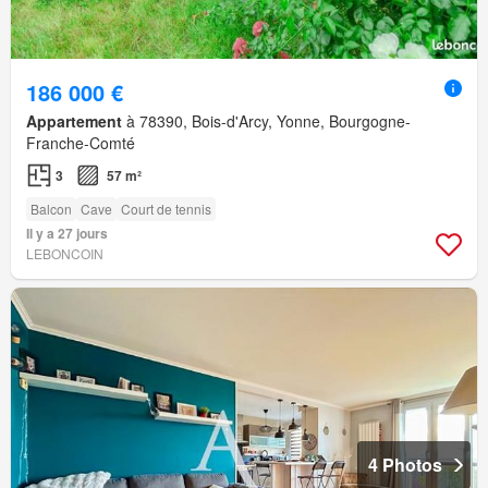
186 000 €
Appartement
à 78390, Bois-d'Arcy, Yonne, Bourgogne-
Franche-Comté
3
57 m²
Balcon
Cave
Court de tennis
Il y a 27 jours
LEBONCOIN
4 Photos