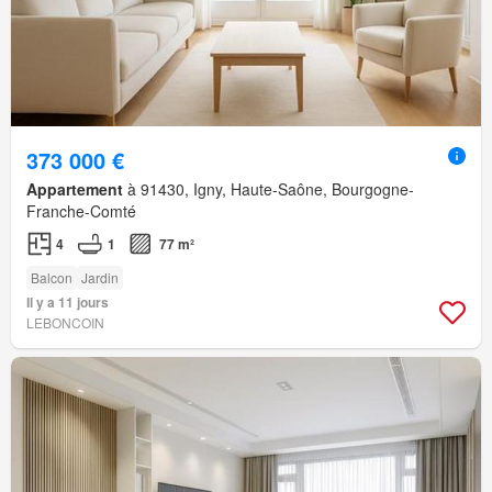
373 000 €
Appartement
à 91430, Igny, Haute-Saône, Bourgogne-
Franche-Comté
4
1
77 m²
Balcon
Jardin
Il y a 11 jours
LEBONCOIN