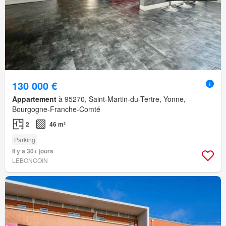
130 000 €
Appartement
à 95270, Saint-Martin-du-Tertre, Yonne,
Bourgogne-Franche-Comté
2
46 m²
Parking
Il y a 30+ jours
LEBONCOIN