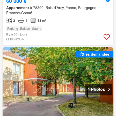
60 000 €
Appartement
à 78390, Bois-d'Arcy, Yonne, Bourgogne-
Franche-Comté
2
1
33 m²
Parking
Balcon
Sauna
Il y a 30+ jours
LEBONCOIN
très demandée
4 Photos