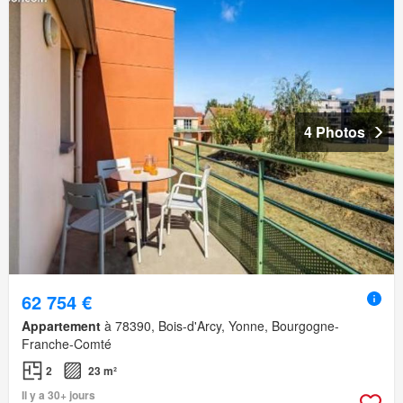
4 Photos
62 754 €
Appartement
à 78390, Bois-d'Arcy, Yonne, Bourgogne-
Franche-Comté
2
23 m²
Il y a 30+ jours