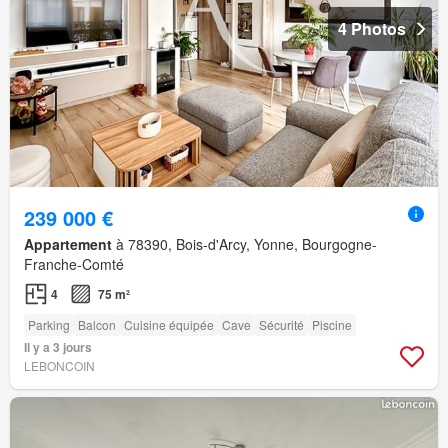
4 Photos
239 000 €
Appartement
à 78390, Bois-d'Arcy, Yonne, Bourgogne-
Franche-Comté
4
75 m²
Parking
Balcon
Cuisine équipée
Cave
Sécurité
Piscine
Il y a 3 jours
LEBONCOIN