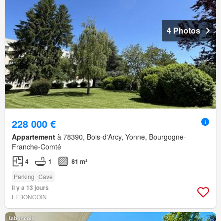
4 Photos
228 000 €
Appartement
à 78390, Bois-d'Arcy, Yonne, Bourgogne-
Franche-Comté
4
1
81 m²
Parking
Cave
Il y a 13 jours
LEBONCOIN