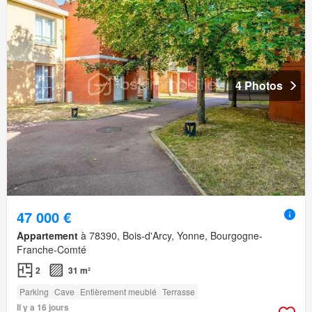
4 Photos
47 000 €
Appartement
à 78390, Bois-d'Arcy, Yonne, Bourgogne-
Franche-Comté
2
31 m²
Parking
Cave
Entièrement meublé
Terrasse
Il y a 16 jours