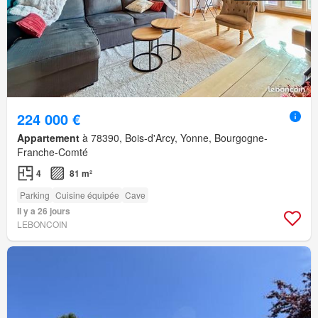
224 000 €
Appartement
à 78390, Bois-d'Arcy, Yonne, Bourgogne-
Franche-Comté
4
81 m²
Parking
Cuisine équipée
Cave
Il y a 26 jours
LEBONCOIN