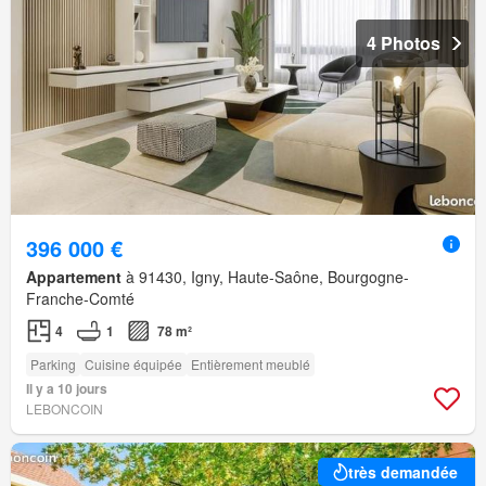
4 Photos
396 000 €
Appartement
à 91430, Igny, Haute-Saône, Bourgogne-
Franche-Comté
4
1
78 m²
Parking
Cuisine équipée
Entièrement meublé
Il y a 10 jours
LEBONCOIN
très demandée