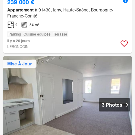
239 000 €
Appartement
à 91430, Igny, Haute-Saône, Bourgogne-
Franche-Comté
2
54 m²
Parking
Cuisine équipée
Terrasse
Il y a 20 jours
LEBONCOIN
Mise À Jour
3 Photos