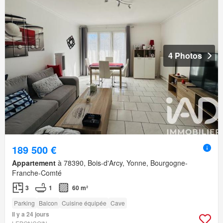
4 Photos
189 500 €
Appartement
à 78390, Bois-d'Arcy, Yonne, Bourgogne-
Franche-Comté
3
1
60 m²
Parking
Balcon
Cuisine équipée
Cave
Il y a 24 jours