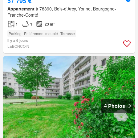
57 795 €
Appartement
à 78390, Bois-d'Arcy, Yonne, Bourgogne-
Franche-Comté
1
1
23 m²
Parking
Entièrement meublé
Terrasse
Il y a 6 jours
LEBONCOIN
4 Photos