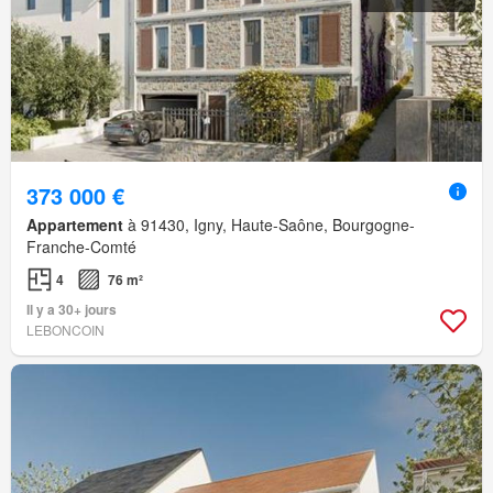
373 000 €
Appartement
à 91430, Igny, Haute-Saône, Bourgogne-
Franche-Comté
4
76 m²
Il y a 30+ jours
LEBONCOIN