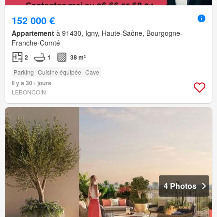
152 000 €
Appartement
à 91430, Igny, Haute-Saône, Bourgogne-
Franche-Comté
2
1
38 m²
Parking
Cuisine équipée
Cave
Il y a 30+ jours
LEBONCOIN
4 Photos