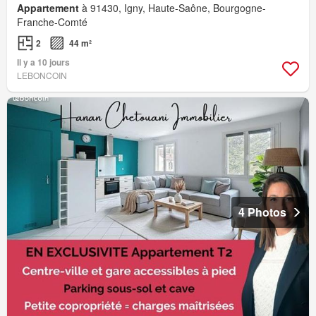
Appartement
à 91430, Igny, Haute-Saône, Bourgogne-
Franche-Comté
2
44 m²
Il y a 10 jours
LEBONCOIN
4 Photos