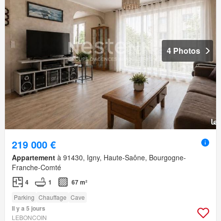
4 Photos
219 000 €
Appartement
à 91430, Igny, Haute-Saône, Bourgogne-
Franche-Comté
4
1
67 m²
Parking
Chauffage
Cave
Il y a 5 jours
LEBONCOIN