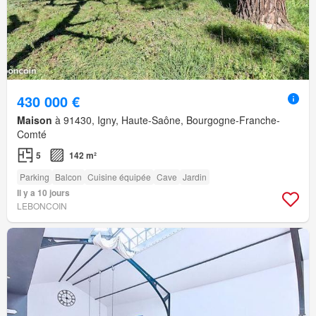
430 000 €
Maison
à 91430, Igny, Haute-Saône, Bourgogne-Franche-
Comté
5
142 m²
Parking
Balcon
Cuisine équipée
Cave
Jardin
Il y a 10 jours
LEBONCOIN