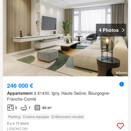
4 Photos
246 000 €
Appartement
à 91430, Igny, Haute-Saône, Bourgogne-
Franche-Comté
3
1
60 m²
Parking
Cuisine équipée
Entièrement meublé
Il y a 12 jours
LEBONCOIN