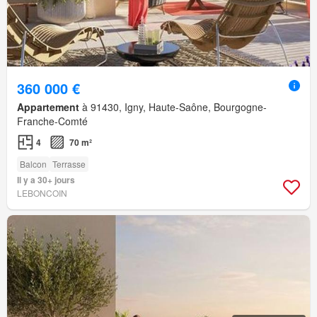
360 000 €
Appartement
à 91430, Igny, Haute-Saône, Bourgogne-
Franche-Comté
4
70 m²
Balcon
Terrasse
Il y a 30+ jours
LEBONCOIN