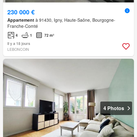
230 000 €
Appartement
à 91430, Igny, Haute-Saône, Bourgogne-
Franche-Comté
4
1
72 m²
Il y a 18 jours
LEBONCOIN
4 Photos