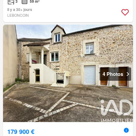
3
59 m²
Il y a 30+ jours
LEBONCOIN
4 Photos
179 900 €