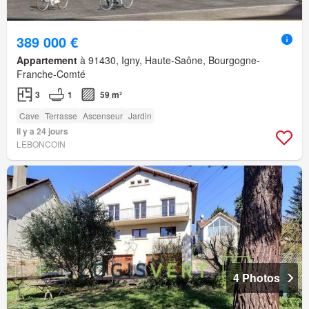
389 000 €
Appartement
à 91430, Igny, Haute-Saône, Bourgogne-
Franche-Comté
3
1
59 m²
Cave
Terrasse
Ascenseur
Jardin
Il y a 24 jours
LEBONCOIN
4 Photos