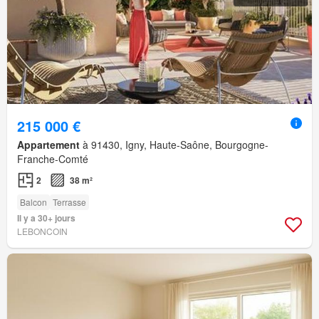
215 000 €
Appartement
à 91430, Igny, Haute-Saône, Bourgogne-
Franche-Comté
2
38 m²
Balcon
Terrasse
Il y a 30+ jours
LEBONCOIN