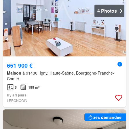
4 Photos
651 900 €
Maison
à 91430, Igny, Haute-Saône, Bourgogne-Franche-
Comté
6
189 m²
Il y a 3 jours
LEBONCOIN
très demandée