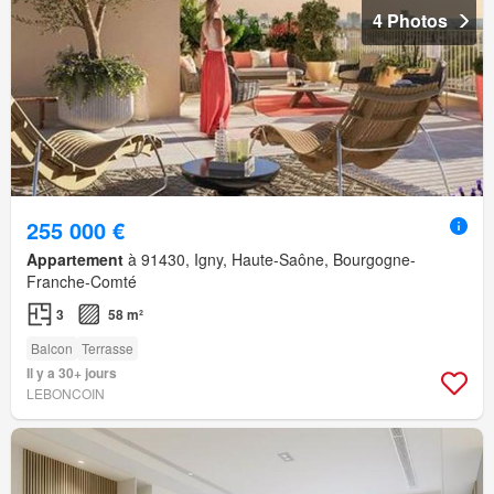
4 Photos
255 000 €
Appartement
à 91430, Igny, Haute-Saône, Bourgogne-
Franche-Comté
3
58 m²
Balcon
Terrasse
Il y a 30+ jours
LEBONCOIN