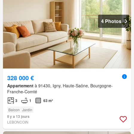
4 Photos
328 000 €
Appartement
à 91430, Igny, Haute-Saône, Bourgogne-
Franche-Comté
3
1
63 m²
Balcon
Jardin
Il y a 13 jours
LEBONCOIN