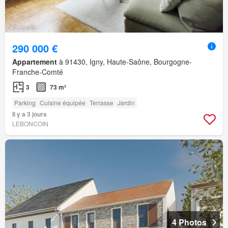
290 000 €
Appartement
à 91430, Igny, Haute-Saône, Bourgogne-
Franche-Comté
3
73 m²
Parking
Cuisine équipée
Terrasse
Jardin
Il y a 3 jours
LEBONCOIN
4 Photos