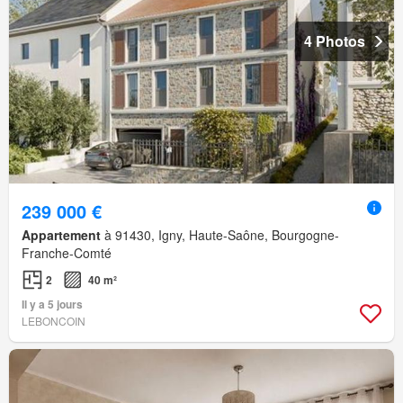
4 Photos
239 000 €
Appartement
à 91430, Igny, Haute-Saône, Bourgogne-
Franche-Comté
2
40 m²
Il y a 5 jours
LEBONCOIN