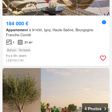
184 000 €
Appartement
à 91430, Igny, Haute-Saône, Bourgogne-
Franche-Comté
1
31 m²
Balcon
Terrasse
Il y a 30+ jours
LEBONCOIN
4 Photos