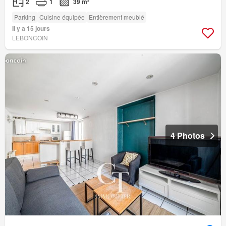
2
1
39 m²
Parking
Cuisine équipée
Entièrement meublé
Il y a 15 jours
LEBONCOIN
4 Photos