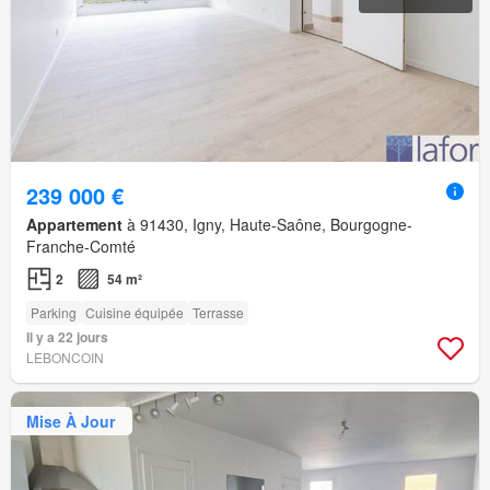
239 000 €
Appartement
à 91430, Igny, Haute-Saône, Bourgogne-
Franche-Comté
2
54 m²
Parking
Cuisine équipée
Terrasse
Il y a 22 jours
LEBONCOIN
Mise À Jour