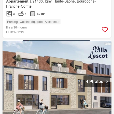
Appartement
à 91430, Igny, Haute-Saône, Bourgogne-
Franche-Comté
3
1
62 m²
Parking
Cuisine équipée
Ascenseur
Il y a 30+ jours
LEBONCOIN
4 Photos