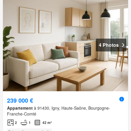
4 Photos
239 000 €
Appartement
à 91430, Igny, Haute-Saône, Bourgogne-
Franche-Comté
2
1
42 m²