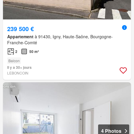
239 500 €
Appartement
à 91430, Igny, Haute-Saône, Bourgogne-
Franche-Comté
2
50 m²
Balcon
Il y a 30+ jours
LEBONCOIN
4 Photos