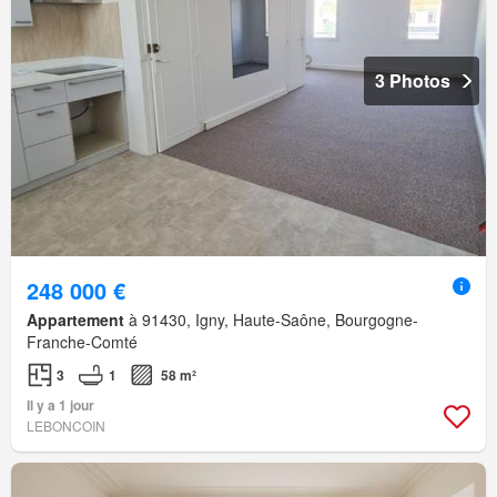
3 Photos
248 000 €
Appartement
à 91430, Igny, Haute-Saône, Bourgogne-
Franche-Comté
3
1
58 m²
Il y a 1 jour
LEBONCOIN