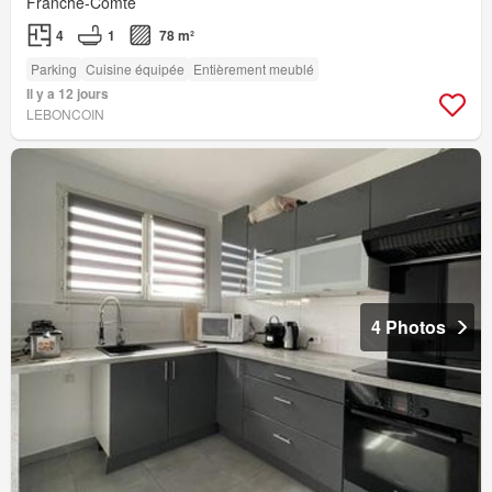
Franche-Comté
4
1
78 m²
Parking
Cuisine équipée
Entièrement meublé
Il y a 12 jours
LEBONCOIN
4 Photos