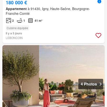
180 000 €
Appartement
à 91430, Igny, Haute-Saône, Bourgogne-
Franche-Comté
2
1
41 m²
Cuisine équipée
Il y a 5 jours
LEBONCOIN
4 Photos