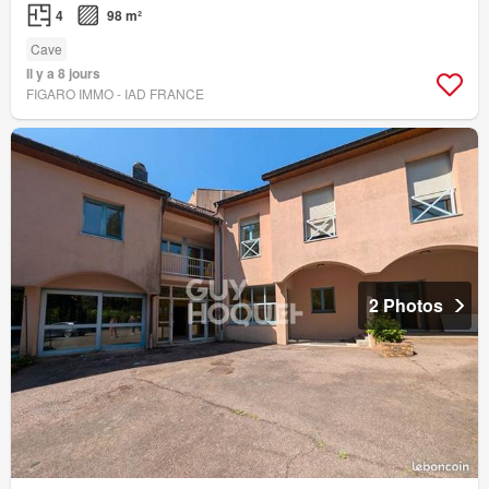
4
98 m²
Cave
Il y a 8 jours
FIGARO IMMO - IAD FRANCE
2 Photos