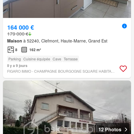
164 000 €
179 000 €
Maison
à 52240, Clefmont, Haute-Marne, Grand Est
8
162 m²
Parking
Cuisine équipée
Cave
Terrasse
Il y a 9 jours
FIGARO IMMO - CHAMPAGNE BOURGOGNE SQUARE HABITAT CHAUMONT
12 Photos