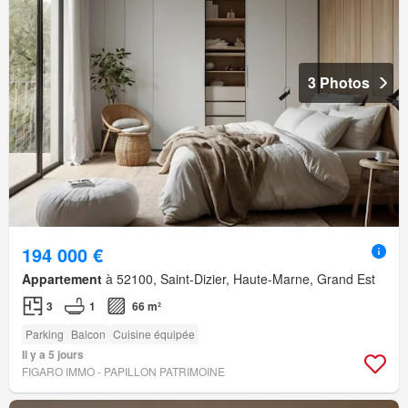
3 Photos
194 000 €
Appartement
à 52100, Saint-Dizier, Haute-Marne, Grand Est
3
1
66 m²
Parking
Balcon
Cuisine équipée
Il y a 5 jours
FIGARO IMMO - PAPILLON PATRIMOINE