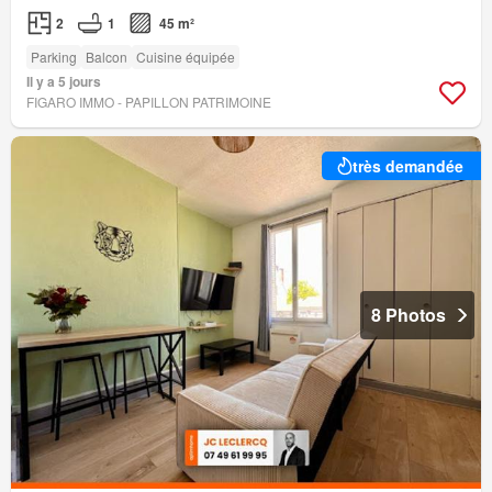
2
1
45 m²
Parking
Balcon
Cuisine équipée
Il y a 5 jours
FIGARO IMMO - PAPILLON PATRIMOINE
très demandée
8 Photos