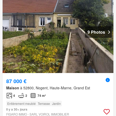
9 Photos
87 000 €
Maison
à 52800, Nogent, Haute-Marne, Grand Est
4
2
74 m²
Entièrement meublé
Terrasse
Jardin
Il y a 30+ jours
FIGARO IMMO - SARL VOIROL IMMOBILIER