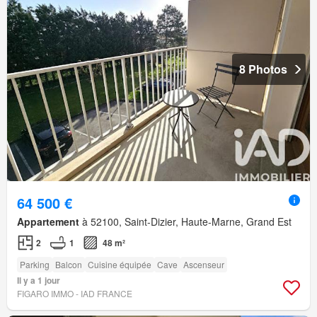
8 Photos
64 500 €
Appartement
à 52100, Saint-Dizier, Haute-Marne, Grand Est
2
1
48 m²
Parking
Balcon
Cuisine équipée
Cave
Ascenseur
Il y a 1 jour
FIGARO IMMO - IAD FRANCE