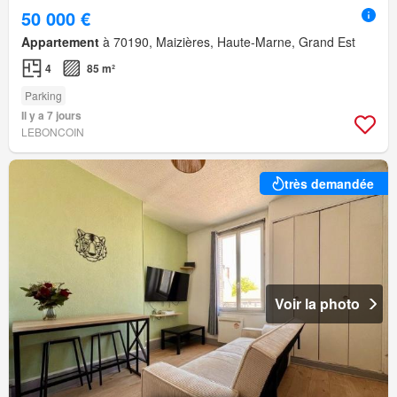
50 000 €
Appartement
à 70190, Maizières, Haute-Marne, Grand Est
4
85 m²
Parking
Il y a 7 jours
LEBONCOIN
très demandée
Voir la photo