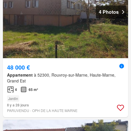
4 Photos
48 000 €
Appartement
à 52300, Rouvroy-sur-Marne, Haute-Marne,
Grand Est
4
65 m²
Jardin
Il y a 28 jours
PARUVENDU - OPH DE LA HAUTE MARNE