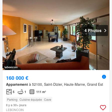
4 Photos
160 000 €
Appartement
à 52100, Saint-Dizier, Haute-Marne, Grand Est
5
1
111 m²
Parking
Cuisine équipée
Cave
Il y a 30+ jours
LEBONCOIN