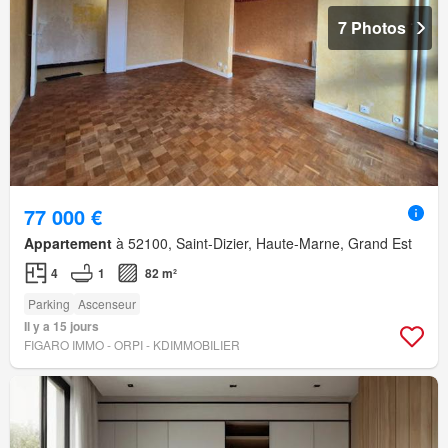
7 Photos
77 000 €
Appartement
à 52100, Saint-Dizier, Haute-Marne, Grand Est
4
1
82 m²
Parking
Ascenseur
Il y a 15 jours
FIGARO IMMO - ORPI - KDIMMOBILIER