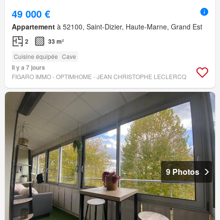
49 000 €
Appartement
à 52100, Saint-Dizier, Haute-Marne, Grand Est
2
33 m²
Cuisine équipée
Cave
Il y a 7 jours
FIGARO IMMO - OPTIMHOME - JEAN CHRISTOPHE LECLERCQ
9 Photos