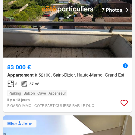
7 Photos
83 000 €
Appartement
à 52100, Saint-Dizier, Haute-Marne, Grand Est
3
57 m²
Parking
Balcon
Cave
Ascenseur
Il y a 13 jours
FIGARO IMMO - CÔTÉ PARTICULIERS BAR LE DUC
Mise À Jour