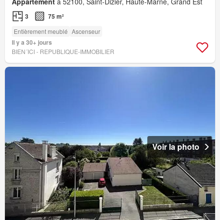
Appartement
à 52100, Saint-Dizier, Haute-Marne, Grand Est
3
75 m²
Entièrement meublé
Ascenseur
Il y a 30+ jours
BIEN´ICI - REPUBLIQUE-IMMOBILIER
Voir la photo