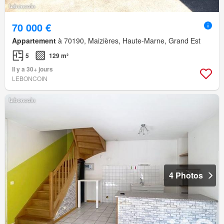
70 000 €
Appartement
à 70190, Maizières, Haute-Marne, Grand Est
5
129 m²
Il y a 30+ jours
LEBONCOIN
4 Photos