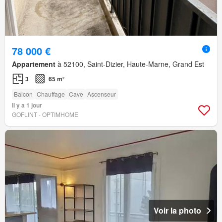
78 000 €
Appartement
à 52100, Saint-Dizier, Haute-Marne, Grand Est
3
65 m²
Balcon
Chauffage
Cave
Ascenseur
Il y a 1 jour
GOFLINT - OPTIMHOME
Voir la photo