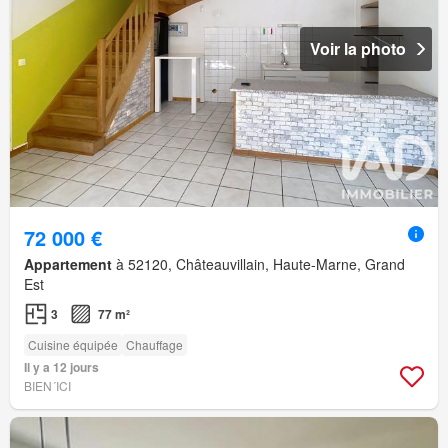
Voir la photo
72 000 €
Appartement
à 52120, Châteauvillain, Haute-Marne, Grand
Est
3
77 m²
Cuisine équipée
Chauffage
Il y a 12 jours
BIEN´ICI