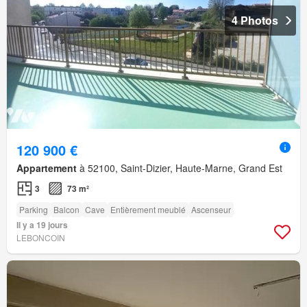
4 Photos
120 900 €
Appartement
à 52100, Saint-Dizier, Haute-Marne, Grand Est
3
73 m²
Parking
Balcon
Cave
Entièrement meublé
Ascenseur
Il y a 19 jours
LEBONCOIN