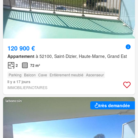
120 900 €
Appartement
à 52100, Saint-Dizier, Haute-Marne, Grand Est
2
72 m²
Parking
Balcon
Cave
Entièrement meublé
Ascenseur
Il y a 17 jours
IMMOBILIERNOTAIRES
très demandée