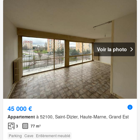
Voir la photo
45 000 €
Appartement
à 52100, Saint-Dizier, Haute-Marne, Grand Est
3
77 m²
Parking
Cave
Entièrement meublé