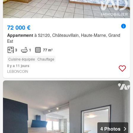
72 000 €
Appartement
à 52120, Châteauvillain, Haute-Marne, Grand
Est
3
1
77 m²
Cuisine équipée
Chauffage
Il y a 11 jours
LEBONCOIN
4 Photos