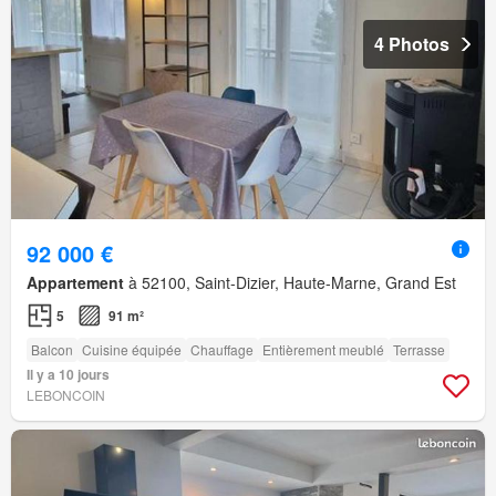
4 Photos
92 000 €
Appartement
à 52100, Saint-Dizier, Haute-Marne, Grand Est
5
91 m²
Balcon
Cuisine équipée
Chauffage
Entièrement meublé
Terrasse
Il y a 10 jours
LEBONCOIN