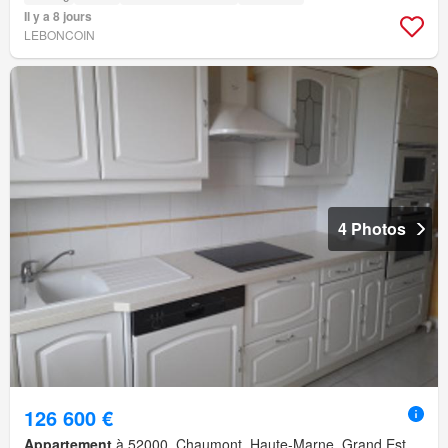
Il y a 8 jours
LEBONCOIN
4 Photos
126 600 €
Appartement
à 52000, Chaumont, Haute-Marne, Grand Est