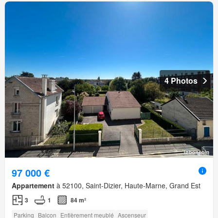
4 Photos
97 000 €
Appartement
à 52100, Saint-Dizier, Haute-Marne, Grand Est
3
1
84 m²
Parking
Balcon
Entièrement meublé
Ascenseur