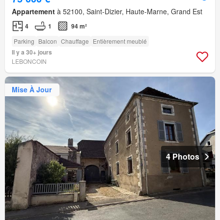
Appartement
à 52100, Saint-Dizier, Haute-Marne, Grand Est
4
1
94 m²
Parking
Balcon
Chauffage
Entièrement meublé
Il y a 30+ jours
LEBONCOIN
Mise À Jour
4 Photos