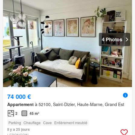
4 Photos
74 000 €
Appartement
à 52100, Saint-Dizier, Haute-Marne, Grand Est
2
45 m²
Parking
Chauffage
Cave
Entièrement meublé
Il y a 25 jours
LEBONCOIN