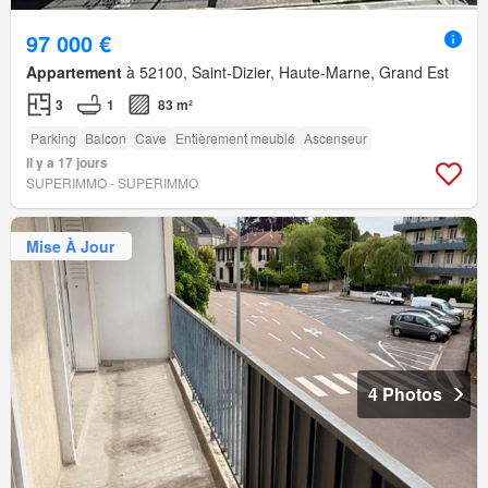
97 000 €
Appartement
à 52100, Saint-Dizier, Haute-Marne, Grand Est
3
1
83 m²
Parking
Balcon
Cave
Entièrement meublé
Ascenseur
Il y a 17 jours
SUPERIMMO - SUPERIMMO
Mise À Jour
4 Photos