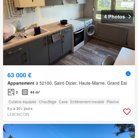
4 Photos
63 000 €
Appartement
à 52100, Saint-Dizier, Haute-Marne, Grand Est
3
44 m²
Cuisine équipée
Chauffage
Cave
Entièrement meublé
Piscine
Il y a 30+ jours
LEBONCOIN