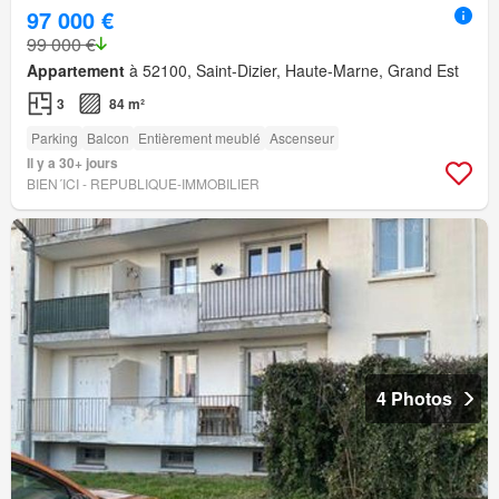
97 000 €
99 000 €
Appartement
à 52100, Saint-Dizier, Haute-Marne, Grand Est
3
84 m²
Parking
Balcon
Entièrement meublé
Ascenseur
Il y a 30+ jours
BIEN´ICI - REPUBLIQUE-IMMOBILIER
4 Photos