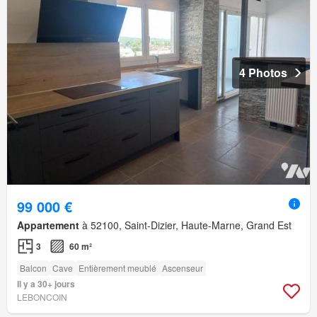
4 Photos
99 000 €
Appartement
à 52100, Saint-Dizier, Haute-Marne, Grand Est
3
60 m²
Balcon
Cave
Entièrement meublé
Ascenseur
Il y a 30+ jours
LEBONCOIN