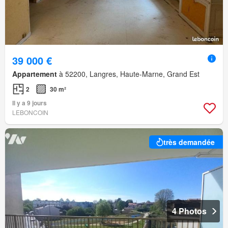
39 000 €
Appartement
à 52200, Langres, Haute-Marne, Grand Est
2
30 m²
Il y a 9 jours
LEBONCOIN
très demandée
4 Photos