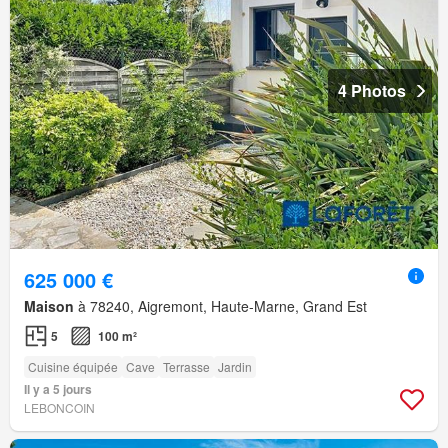
4 Photos
625 000 €
Maison
à 78240, Aigremont, Haute-Marne, Grand Est
5
100 m²
Cuisine équipée
Cave
Terrasse
Jardin
Il y a 5 jours
LEBONCOIN