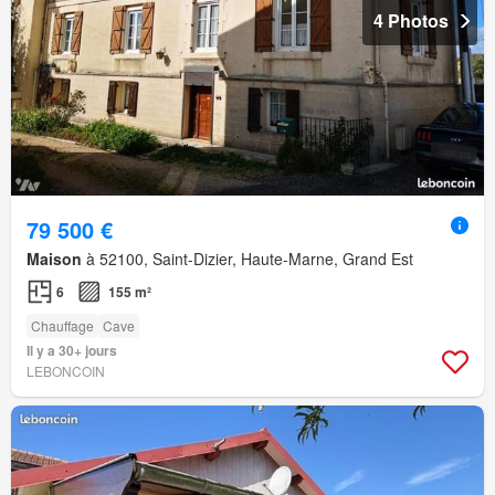
4 Photos
79 500 €
Maison
à 52100, Saint-Dizier, Haute-Marne, Grand Est
6
155 m²
Chauffage
Cave
Il y a 30+ jours
LEBONCOIN