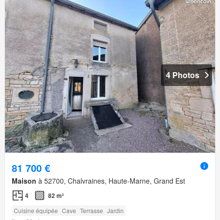
4 Photos
81 700 €
Maison
à 52700, Chalvraines, Haute-Marne, Grand Est
4
82 m²
Cuisine équipée
Cave
Terrasse
Jardin