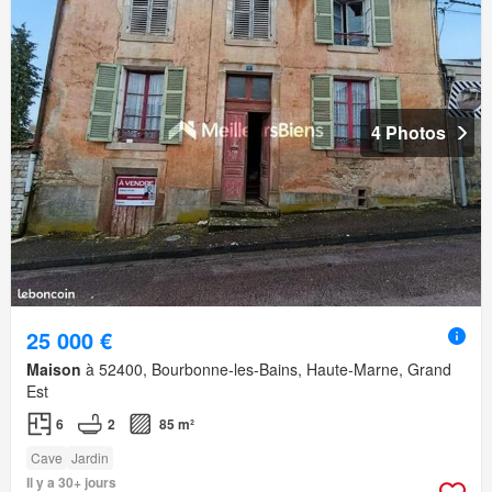
4 Photos
25 000 €
Maison
à 52400, Bourbonne-les-Bains, Haute-Marne, Grand
Est
6
2
85 m²
Cave
Jardin
Il y a 30+ jours