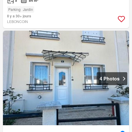
5
84 m²
Parking
Jardin
Il y a 30+ jours
LEBONCOIN
4 Photos