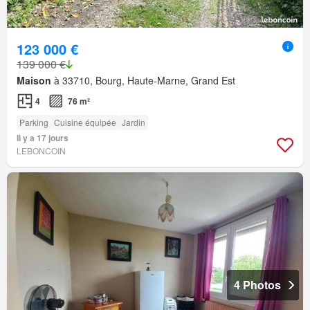
123 000 €
139 000 €
Maison
à 33710, Bourg, Haute-Marne, Grand Est
4
76 m²
Parking
Cuisine équipée
Jardin
Il y a 17 jours
LEBONCOIN
4 Photos