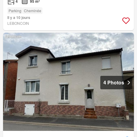
4
95 m²
Parking
Cheminée
Il y a 10 jours
LEBONCOIN
4 Photos