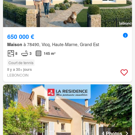
650 000 €
Maison
à 78490, Vicq, Haute-Marne, Grand Est
8
3
145 m²
Court de tennis
Il y a 30+ jours
LEBONCOIN
4 Photos