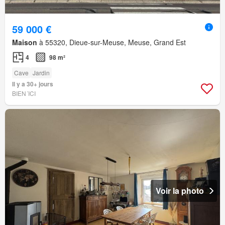
59 000 €
Maison
à 55320, Dieue-sur-Meuse, Meuse, Grand Est
4
98 m²
Cave
Jardin
Il y a 30+ jours
BIEN´ICI
Voir la photo