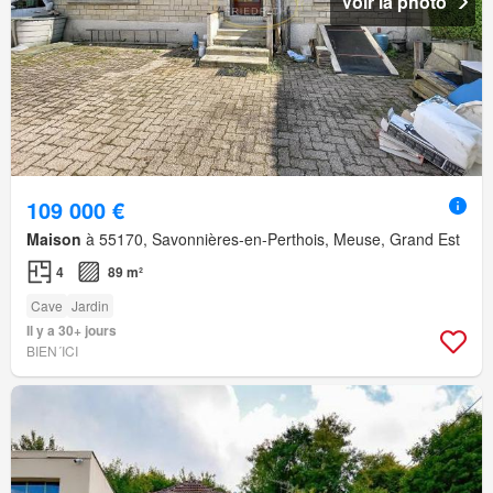
Voir la photo
109 000 €
Maison
à 55170, Savonnières-en-Perthois, Meuse, Grand Est
4
89 m²
Cave
Jardin
Il y a 30+ jours
BIEN´ICI