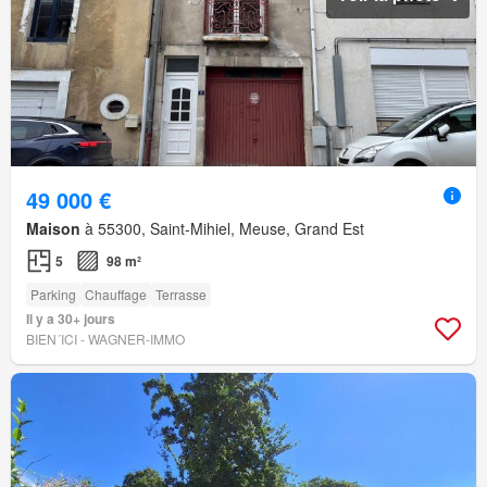
49 000 €
Maison
à 55300, Saint-Mihiel, Meuse, Grand Est
5
98 m²
Parking
Chauffage
Terrasse
Il y a 30+ jours
BIEN´ICI - WAGNER-IMMO