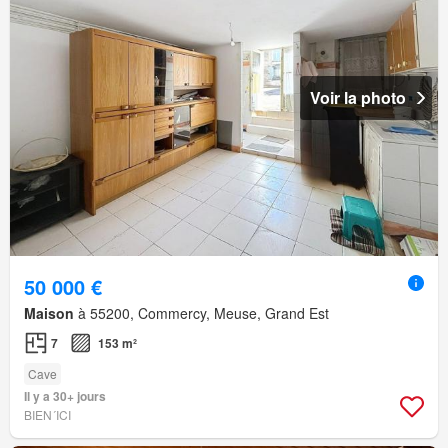
Voir la photo
50 000 €
Maison
à 55200, Commercy, Meuse, Grand Est
7
153 m²
Cave
Il y a 30+ jours
BIEN´ICI