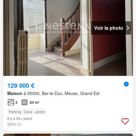
Voir la photo
129 000 €
Maison
à 55000, Bar-le-Duc, Meuse, Grand Est
5
84 m²
Parking
Cave
Jardin
Il y a 30+ jours
BIEN´ICI