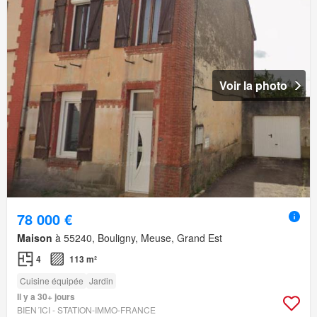
Voir la photo
78 000 €
Maison
à 55240, Bouligny, Meuse, Grand Est
4
113 m²
Cuisine équipée
Jardin
Il y a 30+ jours
BIEN´ICI - STATION-IMMO-FRANCE