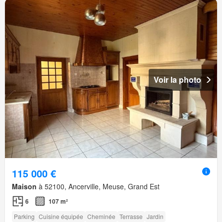
Voir la photo
115 000 €
Maison
à 52100, Ancerville, Meuse, Grand Est
6
107 m²
Parking
Cuisine équipée
Cheminée
Terrasse
Jardin