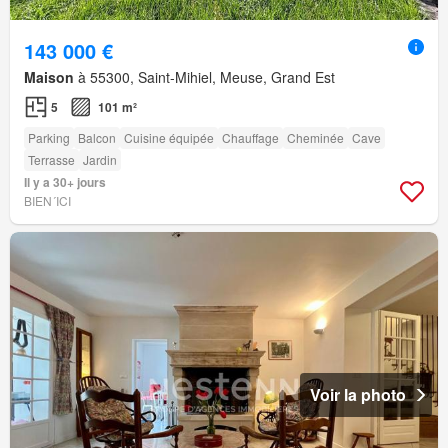
143 000 €
Maison
à 55300, Saint-Mihiel, Meuse, Grand Est
5
101 m²
Parking
Balcon
Cuisine équipée
Chauffage
Cheminée
Cave
Terrasse
Jardin
Il y a 30+ jours
BIEN´ICI
Voir la photo