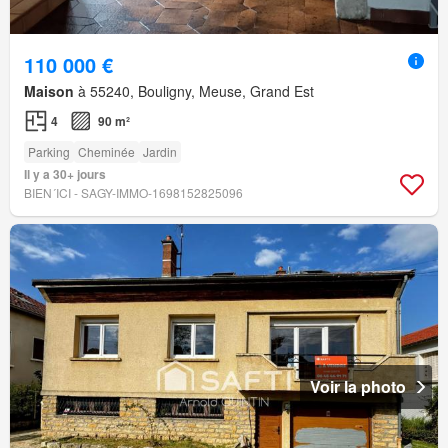
110 000 €
Maison
à 55240, Bouligny, Meuse, Grand Est
4
90 m²
Parking
Cheminée
Jardin
Il y a 30+ jours
BIEN´ICI - SAGY-IMMO-1698152825096
Voir la photo