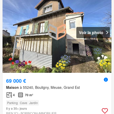
Voir la photo
69 000 €
Maison
à 55240, Bouligny, Meuse, Grand Est
4
70 m²
Parking
Cave
Jardin
Il y a 30+ jours
BIEN´ICI - BORBICONI-IMMOBILIER