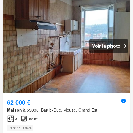
Voir la photo
62 000 €
Maison
à 55000, Bar-le-Duc, Meuse, Grand Est
3
82 m²
Parking
Cave