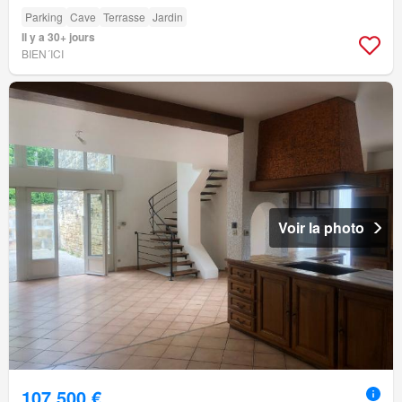
Parking
Cave
Terrasse
Jardin
Il y a 30+ jours
BIEN´ICI
Voir la photo
107 500 €