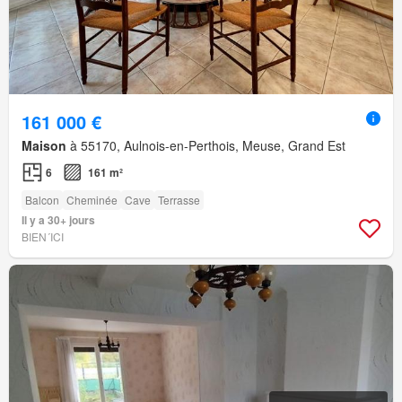
161 000 €
Maison
à 55170, Aulnois-en-Perthois, Meuse, Grand Est
6
161 m²
Balcon
Cheminée
Cave
Terrasse
Il y a 30+ jours
BIEN´ICI