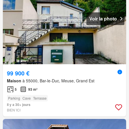
Voir la photo
99 900 €
Maison
à 55000, Bar-le-Duc, Meuse, Grand Est
5
93 m²
Parking
Cave
Terrasse
Il y a 30+ jours
BIEN´ICI