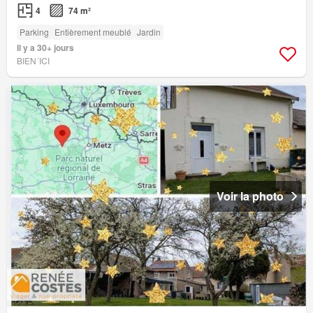
4
74 m²
Parking
Entièrement meublé
Jardin
Il y a 30+ jours
BIEN´ICI
Voir la photo