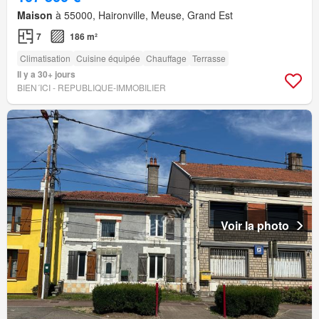
Maison
à 55000, Haironville, Meuse, Grand Est
7
186 m²
Climatisation
Cuisine équipée
Chauffage
Terrasse
Il y a 30+ jours
BIEN´ICI - REPUBLIQUE-IMMOBILIER
Voir la photo