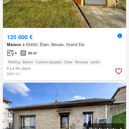
125 000 €
Maison
à 55400, Étain, Meuse, Grand Est
4
90 m²
Parking
Balcon
Cuisine équipée
Cave
Terrasse
Jardin
Il y a 30+ jours
BIEN´ICI