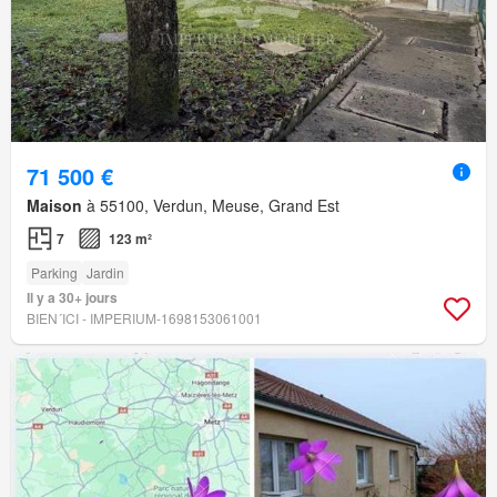
71 500 €
Maison
à 55100, Verdun, Meuse, Grand Est
7
123 m²
Parking
Jardin
Il y a 30+ jours
BIEN´ICI - IMPERIUM-1698153061001