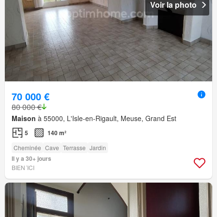
Voir la photo
70 000 €
80 000 €
Maison
à 55000, L'Isle-en-Rigault, Meuse, Grand Est
5
140 m²
Cheminée
Cave
Terrasse
Jardin
Il y a 30+ jours
BIEN´ICI