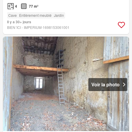
4
77 m²
Cave
Entièrement meublé
Jardin
Il y a 30+ jours
BIEN´ICI - IMPERIUM-1698153061001
Voir la photo