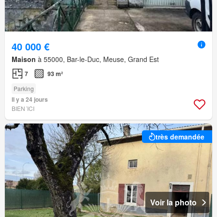
40 000 €
Maison
à 55000, Bar-le-Duc, Meuse, Grand Est
7
93 m²
Parking
Il y a 24 jours
BIEN´ICI
très demandée
Voir la photo