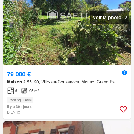
Voir la photo
79 000 €
Maison
à 55120, Ville-sur-Cousances, Meuse, Grand Est
6
95 m²
Parking
Cave
Il y a 30+ jours
BIEN´ICI