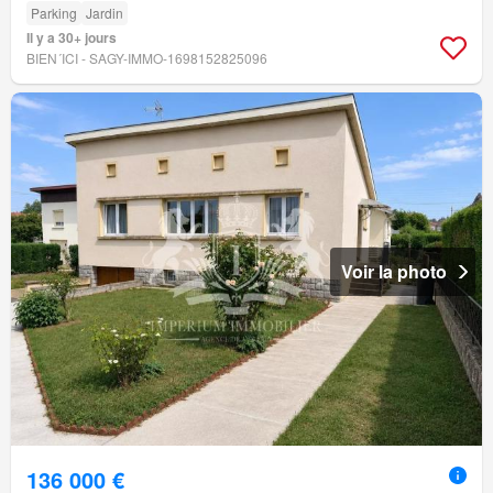
Parking
Jardin
Il y a 30+ jours
BIEN´ICI - SAGY-IMMO-1698152825096
Voir la photo
136 000 €