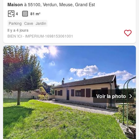
Maison
à 55100, Verdun, Meuse, Grand Est
4
81 m²
Parking
Cave
Jardin
Il y a 4 jours
BIEN´ICI - IMPERIUM-1698153061001
Voir la photo