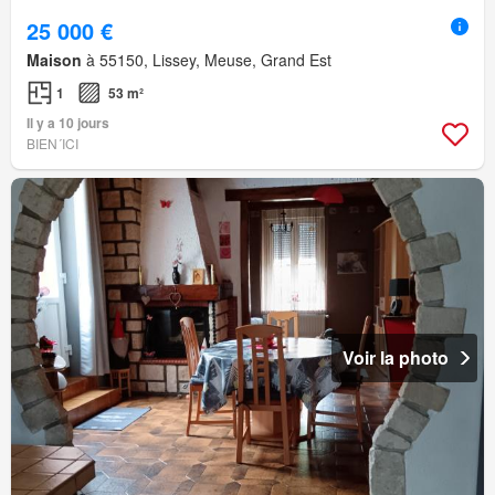
25 000 €
Maison
à 55150, Lissey, Meuse, Grand Est
1
53 m²
Il y a 10 jours
BIEN´ICI
Voir la photo