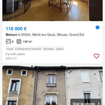
118 000 €
Maison
à 55500, Ménil-sur-Saulx, Meuse, Grand Est
6
130 m²
Cave
Entièrement meublé
Terrasse
Jardin
Il y a 30+ jours
BIEN´ICI
Voir la photo