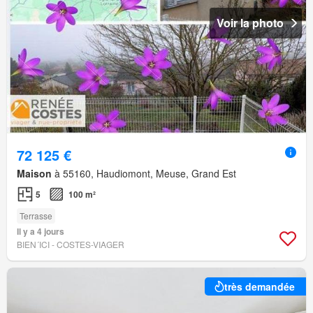
Voir la photo
72 125 €
Maison
à 55160, Haudiomont, Meuse, Grand Est
5
100 m²
Terrasse
Il y a 4 jours
BIEN´ICI - COSTES-VIAGER
très demandée