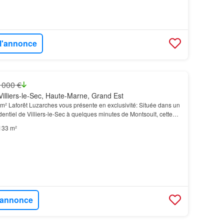
 l'annonce
 000 €
illiers-le-Sec, Haute-Marne, Grand Est
m² Laforêt Luzarches vous présente en exclusivité: Située dans un
dentiel de Villiers-le-Sec à quelques minutes de Montsoult, cette
novée avec soin offre un cadre d…
133 m²
l'annonce