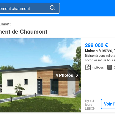
aumont
ement de Chaumont
298 000 €
Maison
à 95720, V
Maison
à construire à
cocon ossature bois 
4
pièces
4 Photos
Il y a 3
Voir 
jours
LEBONCOIN