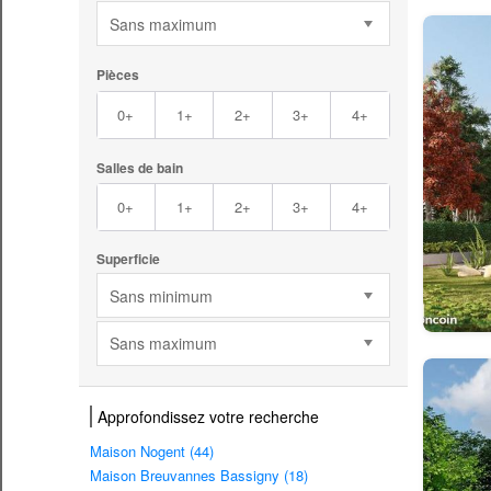
Sans maximum
Pièces
0+
1+
2+
3+
4+
Salles de bain
0+
1+
2+
3+
4+
Superficie
Sans minimum
Sans maximum
Approfondissez votre recherche
Maison Nogent (44)
Maison Breuvannes Bassigny (18)