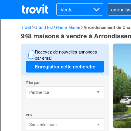
Vente
Trovit
Grand Est
Haute-Marne
Arrondissement de Ch
948 maisons à vendre à Arrondiss
Recevez de nouvelles annonces
par email
Enregistrer cette recherche
Trier par
Pertinence
Prix
Sans minimum