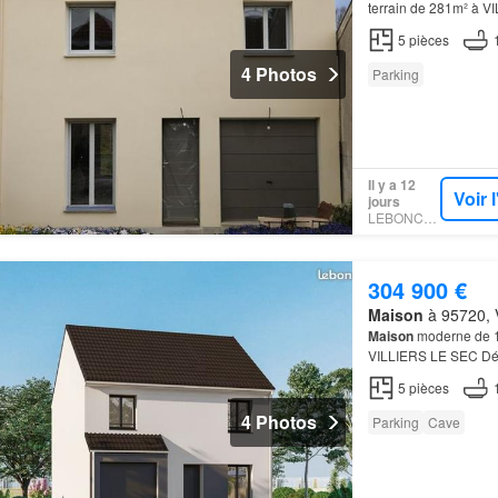
terrain de 281m² à VI
86,92m² avec 4 cham
5
pièces
4 Photos
Parking
Il y a 12
Voir 
jours
LEBONCOIN
304 900 €
Maison
à 95720, V
Maison
moderne de 10
VILLIERS LE SEC Dé
Une
maison
spacieuse
5
pièces
4 Photos
Parking
Cave