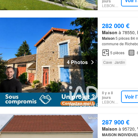
Voir 
jours
LEBONCOIN
282 000 €
Maison
à 78550, 
Maison
5 pièces 84 m
commune de Richebou
cette
maison
une long
5
pièces
4 Photos
Cave
Jardin
Il y a 8
Voir 
jours
LEBONCOIN
287 900 €
Maison
à 95720, V
MAISON INDIVIDUE