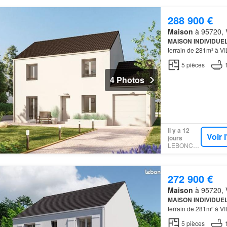
288 900 €
Maison
à 95720, V
MAISON INDIVIDUE
terrain de 281m² à 
ELIGIBLE AU PTZ F
5
pièces
éta…
4 Photos
Il y a 12
Voir 
jours
LEBONCOIN
272 900 €
Maison
à 95720, V
MAISON INDIVIDUE
terrain de 281m² à 
ELIGIBLE AU PTZ F
5
pièces
mai…