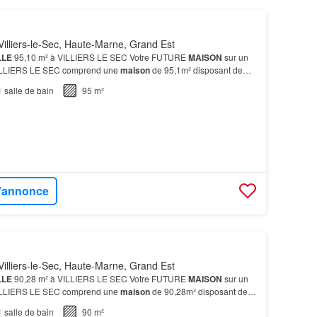
illiers-le-Sec, Haute-Marne, Grand Est
LLE
95,10 m² à VILLIERS LE SEC Votre FUTURE
MAISON
sur un
VILLIERS LE SEC comprend une
maison
de 95,1m² disposant de
RAIS DE NOTAIRE REDUIT SUR LE TERRAIN Cette
maison
à
1
salle de bain
95 m²
l'annonce
illiers-le-Sec, Haute-Marne, Grand Est
LLE
90,28 m² à VILLIERS LE SEC Votre FUTURE
MAISON
sur un
VILLIERS LE SEC comprend une
maison
de 90,28m² disposant de
RAIS DE NOTAIRE REDUIT SUR LE TERRAIN ECLAT est une
1
salle de bain
90 m²