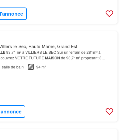
 l'annonce
illiers-le-Sec, Haute-Marne, Grand Est
LLE
93,71 m² à VILLIERS LE SEC Sur un terrain de 281m² à
découvrez VOTRE FUTURE
MAISON
de 93,71m² proposant 3
 AU PTZ FRAIS DE NOTAIRE REDUIT SUR LE TERRAIN Cette
1
salle de bain
94 m²
l'annonce