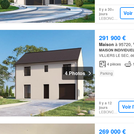
Il y a 30+
Voir
jours
LEBONCOIN
291 900 €
Maison
à 95720, V
MAISON INDIVIDUE
VILLIERS LE SEC, 
chambres ELIGIBLE
4
pièces
maison
à éta…
4 Photos
Parking
Il y a 12
Voir 
jours
LEBONCOIN
269 000 €