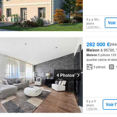
Il y a 30+
Voir
jours
LEBONCOIN
282 000 €
294
Maison
à 95720, V
Maison
5 pièces 133 
quartier calme et rési
charmante
maison
ré
5
pièces
4 Photos
Il y a 3
Voir 
jours
LEBONCOIN