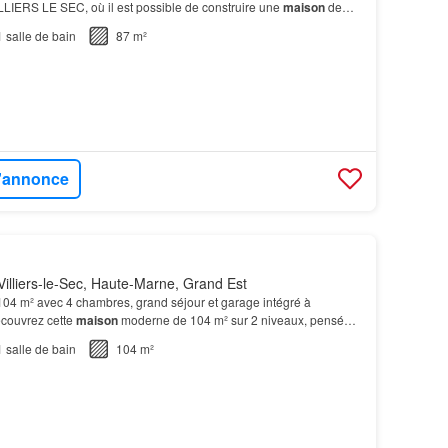
LLIERS LE SEC, où il est possible de construire une
maison
de
bres.
1
salle de bain
87 m²
l'annonce
illiers-le-Sec, Haute-Marne, Grand Est
4 m² avec 4 chambres, grand séjour et garage intégré à
couvrez cette
maison
moderne de 104 m² sur 2 niveaux, pensée
, lumineuse et fonctionnelle, prête à accueillir vo…
1
salle de bain
104 m²