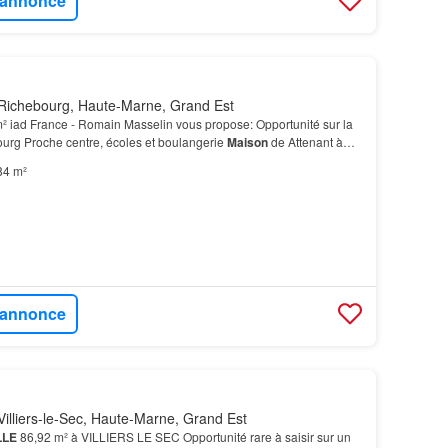
l'annonce
Richebourg, Haute-Marne, Grand Est
² iad France - Romain Masselin vous propose: Opportunité sur la
rg Proche centre, écoles et boulangerie
Maison
de Attenant à
ère de 70m2 au sol qui peut faire office…
84 m²
l'annonce
illiers-le-Sec, Haute-Marne, Grand Est
LLE
86,92 m² à VILLIERS LE SEC Opportunité rare à saisir sur un