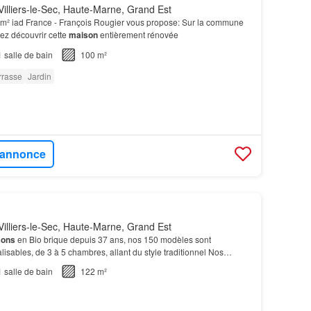
illiers-le-Sec, Haute-Marne, Grand Est
m² iad France - François Rougier vous propose: Sur la commune
nez découvrir cette
maison
entièrement rénovée
1
salle de bain
100 m²
rrasse
Jardin
l'annonce
illiers-le-Sec, Haute-Marne, Grand Est
sons
en Bio brique depuis 37 ans, nos 150 modèles sont
isables, de 3 à 5 chambres, allant du style traditionnel Nos
es de prestations haut de gamme de base, visibles…
1
salle de bain
122 m²