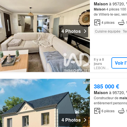
Maison
à 95720, V
Maison
4 pièces 100 
de Villiers-le-sec, ve
4
pièces
4 Photos
Cuisine équipée
Te
Il y a 8
Voir 
jours
LEBONCOIN
385 000 €
Maison
à 95720, V
Constructeur de
mai
entièrement personnal
maisons
sont équipé
6
pièces
4 Photos