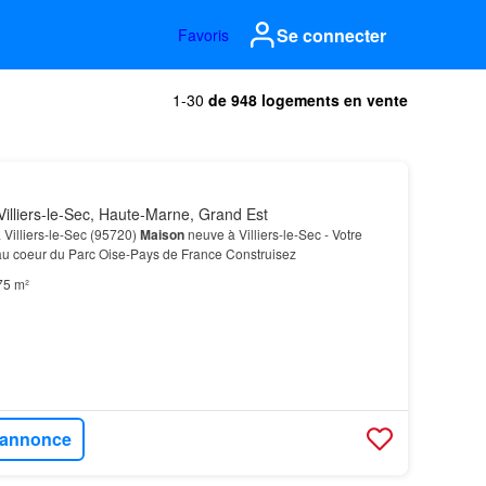
Se connecter
Favoris
1-30
de 948 logements en vente
illiers-le-Sec, Haute-Marne, Grand Est
 Villiers-le-Sec (95720)
Maison
neuve à Villiers-le-Sec - Votre
au coeur du Parc Oise-Pays de France Construisez
75 m²
l'annonce