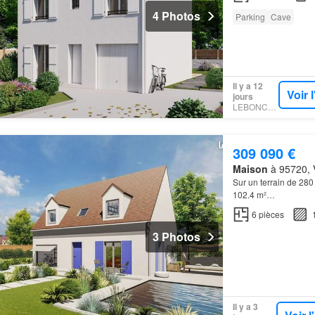
4 Photos
Parking
Cave
Il y a 12
Voir 
jours
LEBONCOIN
309 090 €
Maison
à 95720, V
Sur un terrain de 280
102.4 m²…
6
pièces
3 Photos
Il y a 3