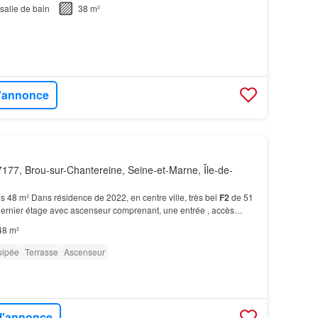
salle de bain
38 m²
l'annonce
177, Brou-sur-Chantereine, Seine-et-Marne, Île-de-
s 48 m² Dans résidence de 2022, en centre ville, très bel
F2
de 51
ernier étage avec ascenseur comprenant, une entrée , accès
D /OUEST sans vis-à-vis, un belle chambre…
48 m²
uipée
Terrasse
Ascenseur
 l'annonce