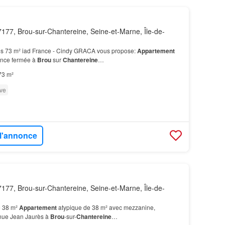
177, Brou-sur-Chantereine, Seine-et-Marne, Île-de-
s 73 m² iad France - Cindy GRACA vous propose:
Appartement
ence fermée à
Brou
sur
Chantereine
…
73 m²
ve
 l'annonce
177, Brou-sur-Chantereine, Seine-et-Marne, Île-de-
e 38 m²
Appartement
atypique de 38 m² avec mezzanine,
nue Jean Jaurès à
Brou
-sur-
Chantereine
…