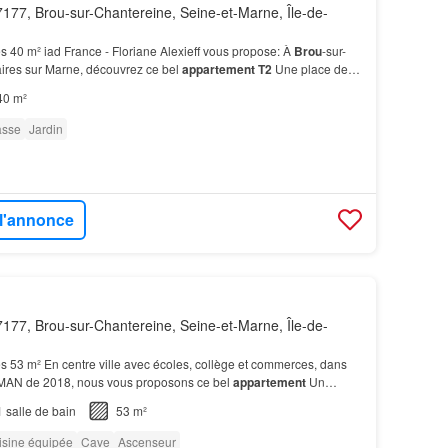
177, Brou-sur-Chantereine, Seine-et-Marne, Île-de-
s 40 m² iad France - Floriane Alexieff vous propose: À
Brou
-sur-
aires sur Marne, découvrez ce bel
appartement T2
Une place de
complète ce bien…
40 m²
asse
Jardin
 l'annonce
177, Brou-sur-Chantereine, Seine-et-Marne, Île-de-
s 53 m² En centre ville avec écoles, collège et commerces, dans
AN de 2018, nous vous proposons ce bel
appartement
Un
us-sol complète ce bien.Vous trouverez également…
1
salle de bain
53 m²
isine équipée
Cave
Ascenseur