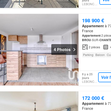
jours
LEBONCOIN
198 900 €
Appartement
à 77
France
Appartement
2 pièce
BROU
-SUR-
CHANT
parking
privatif vient
2
pièces
4 Photos
Parking
Balcon
Cu
Il y a 25
Voir 
jours
LEBONCOIN
172 000 €
Appartement
à 77
France