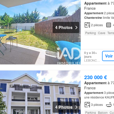
Appartement
à 77
France
Appartement
2 pièce
Chantereine
limite V
parking
en sous-sol 
2
pièces
4 Photos
Parking
Cave
Terr
Il y a 30+
Voir
jours
LEBONCOIN
230 000 €
Appartement
à 77
France
Appartement
3 pièce
une résidence KAUFM
parking
double en so
3
pièces
4 Photos
Parking
Balcon
Cu