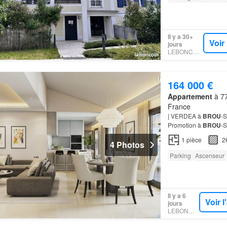
Il y a 30+
Voir
jours
LEBONCOIN
164 000 €
Appartement
à 77
France
| VERDEA à
BROU
-
Promotion à
BROU
-
E Profitez Prix indiq
1
pièce
2
4 Photos
Parking
Ascenseur
Il y a 6
Voir 
jours
LEBONCOIN