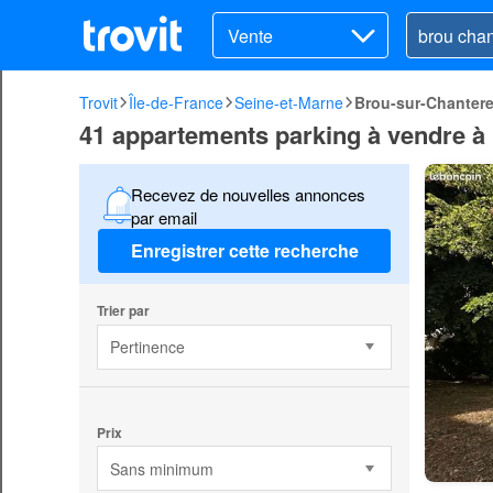
Vente
Trovit
Île-de-France
Seine-et-Marne
Brou-sur-Chantere
41 appartements parking à vendre à
Recevez de nouvelles annonces
par email
Enregistrer cette recherche
Trier par
Pertinence
Prix
Sans minimum