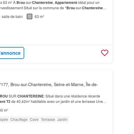
es 63 m² À
Brou
-sur-
Chantereine
,
Appartement
idéal pour un
investissement Situé sur la commune de *
Brou
-sur-
Chantereine
alement d'une cave et d'une place de
parking
pr…
1
salle de bain
63 m²
l'annonce
177, Brou-sur-Chantereine, Seine-et-Marne, Île-de-
ROU
SUR
CHANTEREINE
: Situé dans une résidence récente
ent T2
de 40,42m² habitable avec un jardin et une terrasse Une
ous-sol fait également partie de la prestation.…
40 m²
uipée
Chauffage
Cave
Terrasse
Jardin