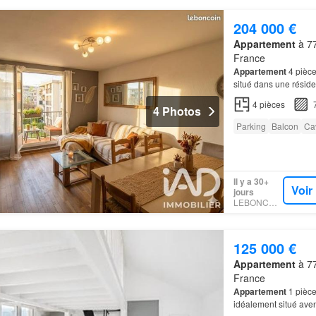
204 000 €
Appartement
à 77
France
Appartement
4 pièce
situé dans une résid
4
pièces
4 Photos
Parking
Balcon
Ca
Il y a 30+
Voir
jours
LEBONCOIN
125 000 €
Appartement
à 77
France
Appartement
1 pièc
idéalement situé ave