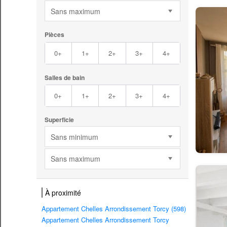
Sans maximum
Pièces
0+
1+
2+
3+
4+
Salles de bain
0+
1+
2+
3+
4+
Superficie
Sans minimum
Sans maximum
À proximité
Appartement Chelles Arrondissement Torcy (598)
Appartement Chelles Arrondissement Torcy