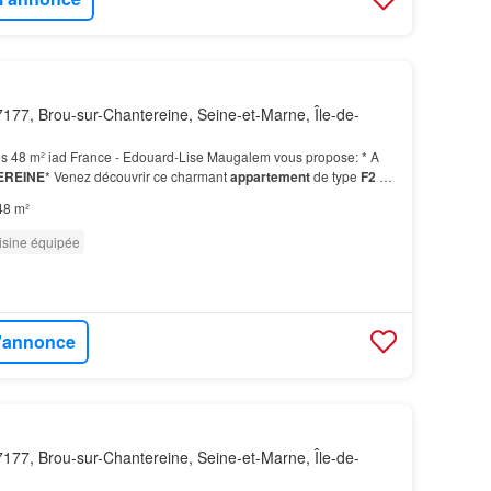
177, Brou-sur-Chantereine, Seine-et-Marne, Île-de-
s 48 m² iad France - Edouard-Lise Maugalem vous propose: * A
EREINE
* Venez découvrir ce charmant
appartement
de type
F2
Un
 compléter le tout…
48 m²
isine équipée
l'annonce
177, Brou-sur-Chantereine, Seine-et-Marne, Île-de-