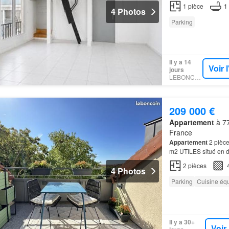
1
pièce
1
4 Photos
Parking
Il y a 14
Voir 
jours
LEBONCOIN
209 000 €
Appartement
à 77
France
Appartement
2 pièce
m2 UTILES situé en d
terrasse exposée SU
2
pièces
4 Photos
Parking
Cuisine éq
Il y a 30+
Voir