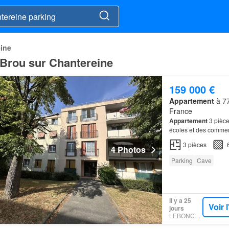
ine
 Brou sur Chantereine
159 000 €
Appartement
à 77
France
Appartement
3 pièce
écoles et des comme
place de
parking
et 
3
pièces
4 Photos
Parking
Cave
Il y a 25
Voir 
jours
LEBONCOIN