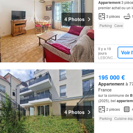
Appartement
3 pièc
premier achat ou un 
Vous bénéficierez ég
3
pièces
4 Photos
Parking
Cave
Il y a 19
Voir 
jours
LEBONCOIN
195 000 €
Appartement
à 77
France
sur la commune de
B
(2025), bel
appartem
place de
parking
en s
2
pièces
4 Photos
Parking
Cuisine éq