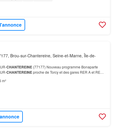
 l'annonce
177, Brou-sur-Chantereine, Seine-et-Marne, Île-de-
SUR-
CHANTEREINE
(77177) Nouveau programme Bonaparte
SUR-
CHANTEREINE
proche de Torcy et des gares RER A et RER
ués hors
parking
et en TVA réduite selon éligibilité.…
6 m²
l'annonce