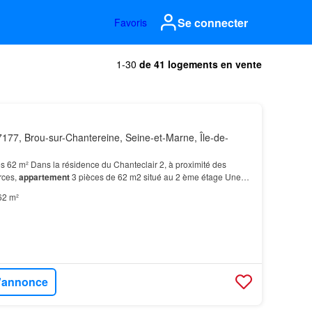
Se connecter
Favoris
1-30
de 41 logements en vente
177, Brou-sur-Chantereine, Seine-et-Marne, Île-de-
s 62 m² Dans la résidence du Chanteclair 2, à proximité des
rces,
appartement
3 pièces de 62 m2 situé au 2 ème étage Une
une cave…
62 m²
l'annonce