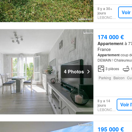
Il y a 30+
Voir
jours
LEBONCOIN
174 000 €
Appartement
à 77
France
Appartement
coup d
DEMAIN ! Chaleureu
sur 4, comprenant un
3
pièces
4 Photos
Parking
Balcon
Cu
Il y a 14
Voir 
jours
LEBONCOIN
195 000 €