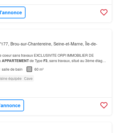
 l'annonce
177, Brou-sur-Chantereine, Seine-et-Marne, Île-de-
e coeur sans travaux EXCLUSIVITE ORPI IMMOBILIER DE
x
APPARTEMENT
de Type
F3
, sans travaux, situé au 3ème étage
e entrée avec placard, un séjour lumineux, une cuisine am…
1
salle de bain
60 m²
isine équipée
Cave
l'annonce