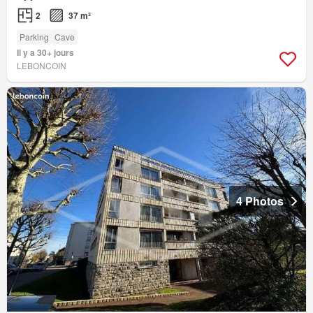
2
37 m²
Parking
Cave
Il y a 30+ jours
LEBONCOIN
4 Photos