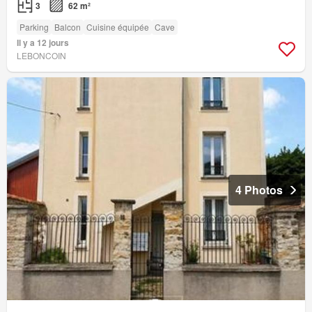
3
62 m²
Parking
Balcon
Cuisine équipée
Cave
Il y a 12 jours
LEBONCOIN
4 Photos