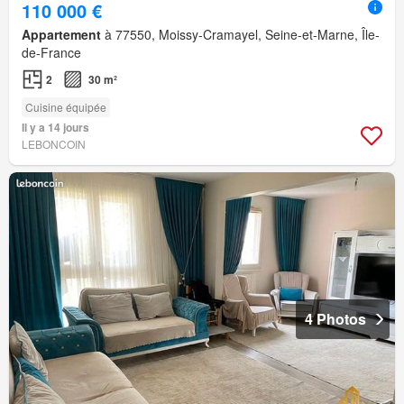
110 000 €
Appartement
à 77550, Moissy-Cramayel, Seine-et-Marne, Île-
de-France
2
30 m²
Cuisine équipée
Il y a 14 jours
LEBONCOIN
4 Photos