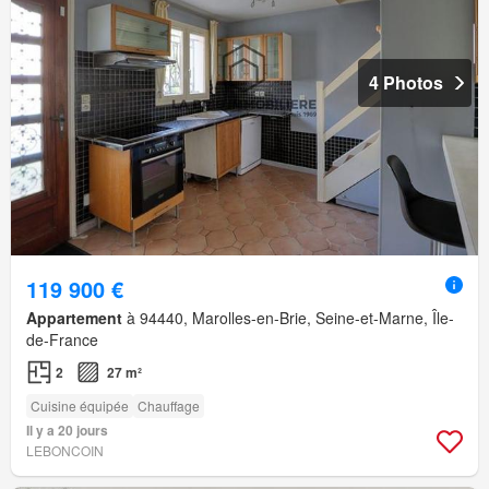
4 Photos
119 900 €
Appartement
à 94440, Marolles-en-Brie, Seine-et-Marne, Île-
de-France
2
27 m²
Cuisine équipée
Chauffage
Il y a 20 jours
LEBONCOIN