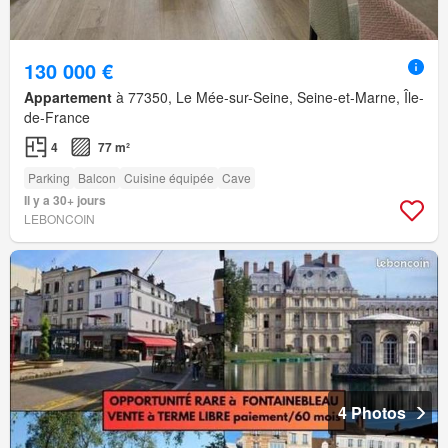
130 000 €
Appartement
à 77350, Le Mée-sur-Seine, Seine-et-Marne, Île-
de-France
4
77 m²
Parking
Balcon
Cuisine équipée
Cave
Il y a 30+ jours
LEBONCOIN
4 Photos