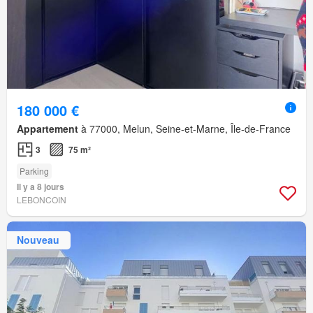
180 000 €
Appartement
à 77000, Melun, Seine-et-Marne, Île-de-France
3
75 m²
Parking
Il y a 8 jours
LEBONCOIN
Nouveau