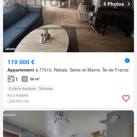
4 Photos
119 000 €
Appartement
à 77510, Rebais, Seine-et-Marne, Île-de-France
2
56 m²
Cuisine équipée
Terrasse
Il y a 9 jours
LEBONCOIN