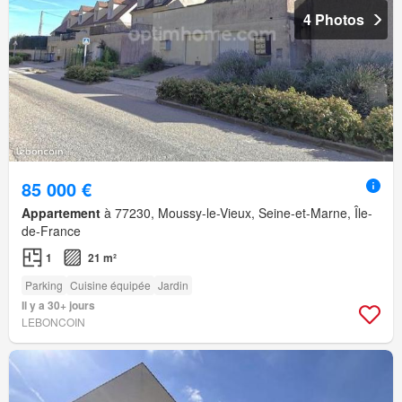
4 Photos
85 000 €
Appartement
à 77230, Moussy-le-Vieux, Seine-et-Marne, Île-
de-France
1
21 m²
Parking
Cuisine équipée
Jardin
Il y a 30+ jours
LEBONCOIN