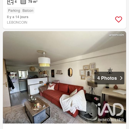
4
79 m²
Parking
Balcon
Il y a 14 jours
LEBONCOIN
4 Photos