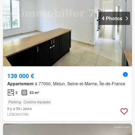
4 Photos
139 000 €
Appartement
à 77000, Melun, Seine-et-Marne, Île-de-France
3
53 m²
Parking
Cuisine équipée
Il y a 30+ jours
LEBONCOIN