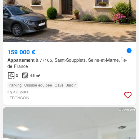
159 000 €
Appartement
à 77165, Saint-Soupplets, Seine-et-Marne, Île-
de-France
3
65 m²
Parking
Cuisine équipée
Cave
Jardin
Il y a 8 jours
LEBONCOIN