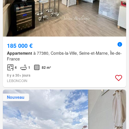
185 000 €
Appartement
à 77380, Combs-la-Ville, Seine-et-Marne, Île-de-
France
4
1
82 m²
Il y a 30+ jours
LEBONCOIN
Nouveau