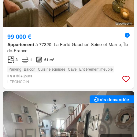
99 000 €
Appartement
à 77320, La Ferté-Gaucher, Seine-et-Marne, Île-
de-France
3
1
61 m²
Parking
Balcon
Cuisine équipée
Cave
Entièrement meublé
Il y a 30+ jours
LEBONCOIN
très demandée