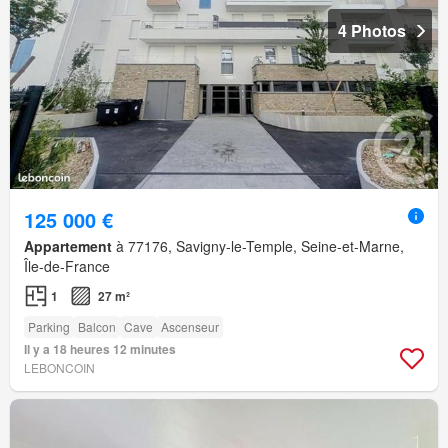
4 Photos
125 000 €
Appartement
à 77176, Savigny-le-Temple, Seine-et-Marne,
Île-de-France
1
27 m²
Parking
Balcon
Cave
Ascenseur
Il y a 18 heures 12 minutes
LEBONCOIN