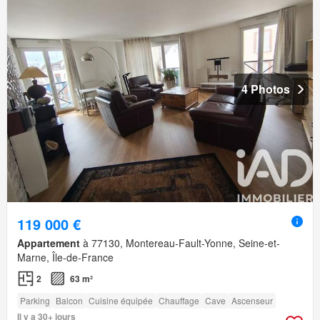
4 Photos
119 000 €
Appartement
à 77130, Montereau-Fault-Yonne, Seine-et-
Marne, Île-de-France
2
63 m²
Parking
Balcon
Cuisine équipée
Chauffage
Cave
Ascenseur
Il y a 30+ jours