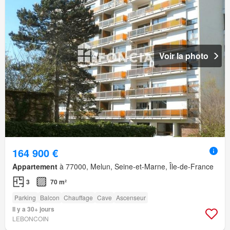
Voir la photo
164 900 €
Appartement
à 77000, Melun, Seine-et-Marne, Île-de-France
3
70 m²
Parking
Balcon
Chauffage
Cave
Ascenseur
Il y a 30+ jours
LEBONCOIN