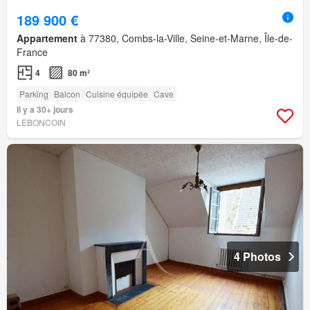
189 900 €
Appartement
à 77380, Combs-la-Ville, Seine-et-Marne, Île-de-
France
4
80 m²
Parking
Balcon
Cuisine équipée
Cave
Il y a 30+ jours
LEBONCOIN
4 Photos