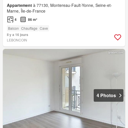
Appartement
à 77130, Montereau-Fault-Yonne, Seine-et-
Marne, Île-de-France
4
86 m²
Balcon
Chauffage
Cave
Il y a 16 jours
LEBONCOIN
4 Photos