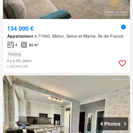
134 000 €
Appartement
à 77000, Melun, Seine-et-Marne, Île-de-France
4
82 m²
Parking
Il y a 30+ jours
LEBONCOIN
4 Photos