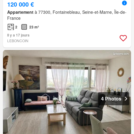
120 000 €
Appartement
à 77300, Fontainebleau, Seine-et-Marne, Île-de-
France
2
23 m²
Il y a 17 jours
LEBONCOIN
4 Photos