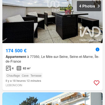
4 Photos
174 500 €
Appartement
à 77350, Le Mée-sur-Seine, Seine-et-Marne, Île-
de-France
4
82 m²
Chauffage
Cave
Terrasse
Il y a 18 heures 12 minutes
LEBONCOIN