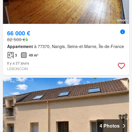
66 000 €
82 500 €
Appartement
à 77370, Nangis, Seine-et-Marne, Île-de-France
3
49 m²
Il y a 27 jours
LEBONCOIN
4 Photos