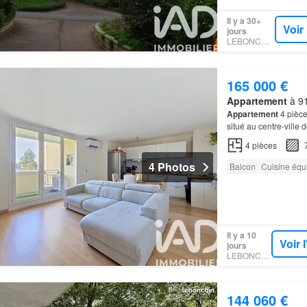
Il y a 30+
Voir
jours
LEBONCOIN
165 000 €
Appartement
à 91
Appartement
4 pièce
situé au centre-ville
4
pièces
4 Photos
Balcon
Cuisine équ
Il y a 10
Voir 
jours
LEBONCOIN
144 060 €