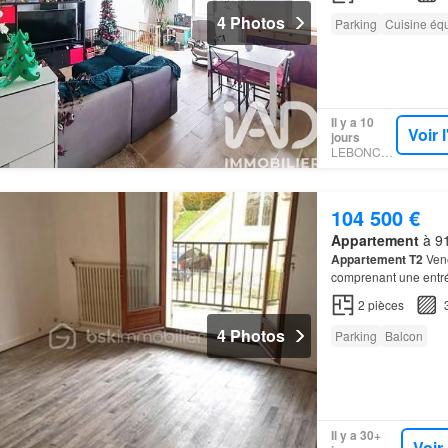
4 Photos
Parking
Cuisine éq
Il y a 10
Voir 
jours
LEBONCOIN
104 500 €
Appartement
à 91
Appartement T2
Vene
comprenant une entrée
annonce référence 2
2
pièces
4 Photos
Parking
Balcon
Il y a 30+
Voir