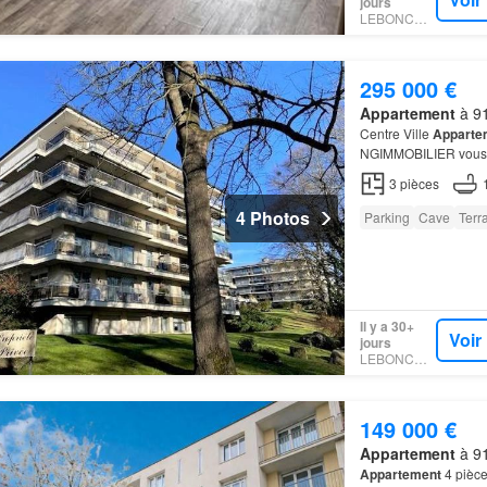
jours
LEBONCOIN
295 000 €
Appartement
à 91
Centre Ville
Apparte
NGIMMOBILIER vous pr
recherchée ' LE PAR
3
pièces
4 Photos
Parking
Cave
Terr
Il y a 30+
Voir
jours
LEBONCOIN
149 000 €
Appartement
à 91
Appartement
4 pièc