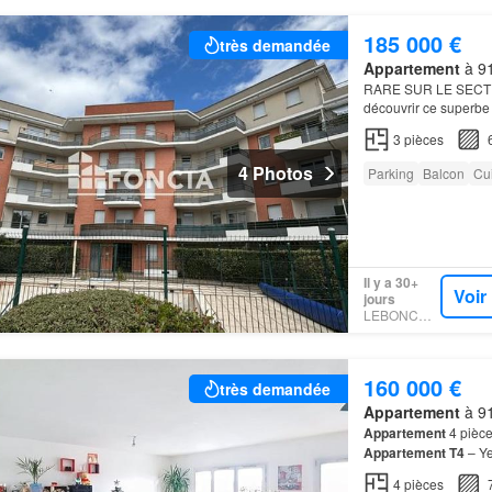
185 000 €
très demandée
Appartement
à 91
RARE SUR LE SEC
découvrir ce superb
résidence Entièreme
3
pièces
4 Photos
Parking
Balcon
Cu
Il y a 30+
Voir
jours
LEBONCOIN
160 000 €
très demandée
Appartement
à 91
Appartement
4 pièce
Appartement T4
– Ye
découvrez ce bel
app
4
pièces