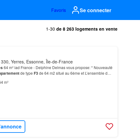
Se connecter
Favoris
1-30
de 8 263 logements en vente
330, Yerres, Essonne, Île-de-France
es
64 m² iad France - Delphine Delmas vous propose: * Nouveauté
ppartement
de type
F3
de 64 m2 situé au 6ème et L’ensemble de
à rénover (l’électricité est à revoir e…
64 m²
l'annonce