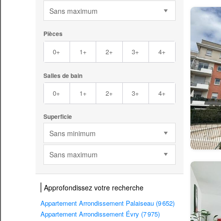
Sans maximum
Pièces
0+
1+
2+
3+
4+
Salles de bain
0+
1+
2+
3+
4+
Superficie
Sans minimum
Sans maximum
Approfondissez votre recherche
Appartement Arrondissement Palaiseau (9 652)
Appartement Arrondissement Évry (7 975)