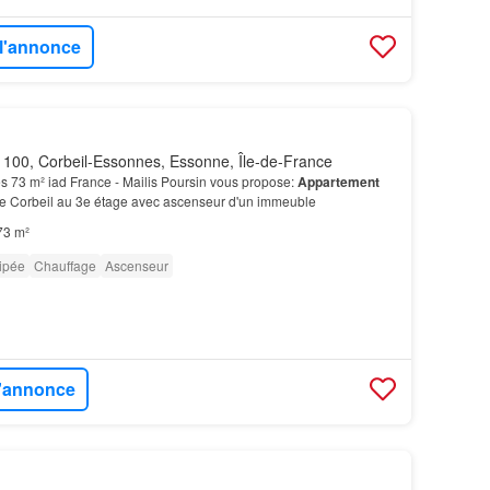
 l'annonce
100, Corbeil-Essonnes, Essonne, Île-de-France
s 73 m² iad France - Mailis Poursin vous propose:
Appartement
 de Corbeil au 3e étage avec ascenseur d'un immeuble
73 m²
ipée
Chauffage
Ascenseur
l'annonce