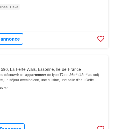
uipée
Cave
l'annonce
590, La Ferté-Alais, Essonne, Île-de-France
z découvrir cet
appartement
de type
T2
de 36m² (48m² au sol)
, un séjour avec balcon, une cuisine, une salle d'eau Cette
89090 vous est présentée par votre agent comm…
36 m²
 l'annonce