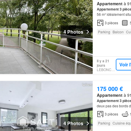
Appartement
à 91
Appartement
3 pièc
56 m² idéalement sit
3
pièces
4 Photos
Parking
Balcon
Cu
Il y a 21
Voir 
jours
LEBONCOIN
175 000 €
Appartement
à 91
Appartement
3 pièc
deux pas des bords d
découvrez ce bel
app
3
pièces
4 Photos
Parking
Cuisine éq