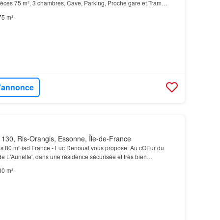
èces 75 m², 3 chambres, Cave, Parking, Proche gare et Tram
é: À proximité du Tram 12 (Massy -
Évry
) Gare de S…
75 m²
l'annonce
130, Ris-Orangis, Essonne, Île-de-France
s 80 m² iad France - Luc Denoual vous propose: Au cOEur du
 L'Aunette', dans une résidence sécurisée et très bien
ouvrir ce très bel
appartement F4
baigné de lumièr…
80 m²