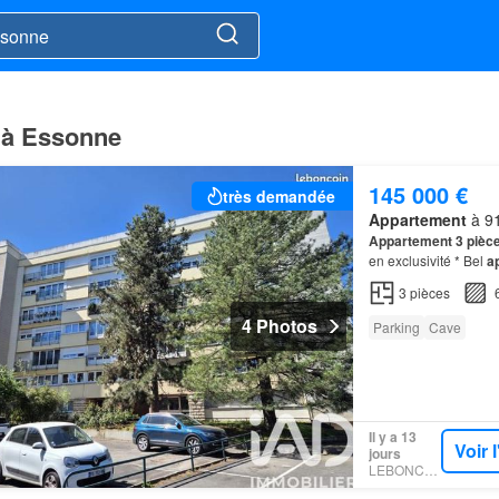
e à Essonne
145 000 €
très demandée
Appartement
à 91
Appartement
3 pièc
en exclusivité * Bel
a
cet
appartement
est 
3
pièces
4 Photos
Parking
Cave
Il y a 13
Voir 
jours
LEBONCOIN