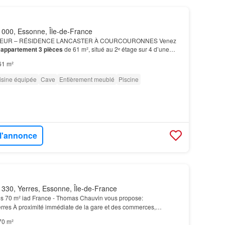
000, Essonne, Île-de-France
TEUR – RÉSIDENCE LANCASTER À COURCOURONNES Venez
e
appartement
3 pièces
de 61 m², situé au 2ᵉ étage sur 4 d’une
nt vendu meublé, cet
appartement
est en excellent état et ne…
61 m²
isine équipée
Cave
Entièrement meublé
Piscine
 l'annonce
330, Yerres, Essonne, Île-de-France
s 70 m² iad France - Thomas Chauvin vous propose:
rres À proximité immédiate de la gare et des commerces,
artement
situé en étage d’une résidence calme et bien entrete…
70 m²