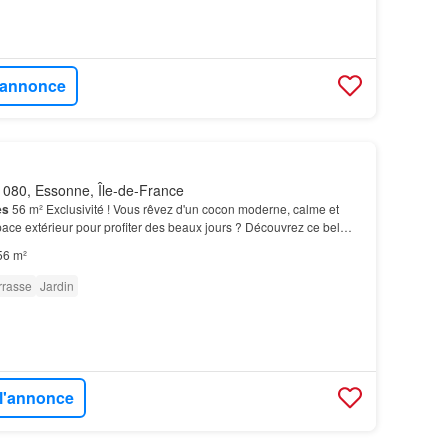
l'annonce
080, Essonne, Île-de-France
es
56 m² Exclusivité ! Vous rêvez d'un cocon moderne, calme et
ce extérieur pour profiter des beaux jours ? Découvrez ce bel
èces
de 56,18 m² situé au rez-de-jardin d'…
56 m²
rrasse
Jardin
 l'annonce