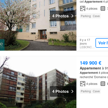
cet
Appartement
4 pi
Emplacement recherch
4
pièces
4 Photos
Parking
Cave
Il y a 17
Voir 
jours
LEBONCOIN
149 900 €
Appartement
à 91
Appartement
4 pièce
recherché 'Domaine de
entretenue, venez déc
4
pièces
4 Photos
Parking
Cave