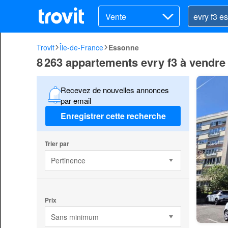
Vente
Trovit
Île-de-France
Essonne
8 263 appartements evry f3 à vendr
Recevez de nouvelles annonces
par email
Enregistrer cette recherche
Trier par
Pertinence
Prix
Sans minimum