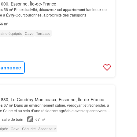
000, Essonne, Île-de-France
es
56 m² En exclusivité, découvrez cet
appartement
lumineux de
ué à
Évry
-Courcouronnes, à proximité des transports
56 m²
isine équipée
Cave
Terrasse
l'annonce
830, Le Coudray-Montceaux, Essonne, Île-de-France
es
67 m² Dans un environnement calme, verdoyant et recherché, à
e Seine et au sein d’une résidence agréable avec espaces verts,
artement
de 67 m² offrant confort et po…
1
salle de bain
67 m²
uipée
Cave
Sécurité
Ascenseur