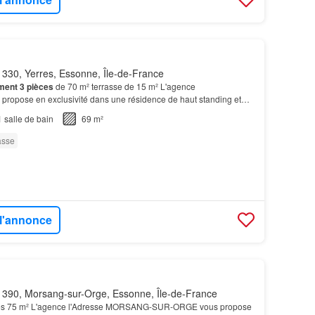
330, Yerres, Essonne, Île-de-France
ment
3 pièces
de 70 m² terrasse de 15 m² L'agence
opose en exclusivité dans une résidence de haut standing et
C DE VIRGINIE' un
appartement
en étage de
3 pièces
sans…
1
salle de bain
69 m²
asse
 l'annonce
390, Morsang-sur-Orge, Essonne, Île-de-France
es 75 m² L'agence l'Adresse MORSANG-SUR-ORGE vous propose