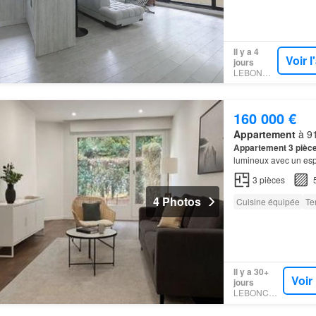
Il y a 4
Voir 
jours
LEBONCOIN
160 000 €
Appartement
à 91
Appartement
3 pièc
lumineux avec un espa
appartement
de
3 pi
3
pièces
4 Photos
Cuisine équipée
Te
Il y a 30+
Voir
jours
LEBONCOIN