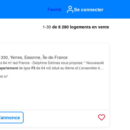
Se connecter
Favoris
1-30
de 8 280 logements en vente
330, Yerres, Essonne, Île-de-France
s 64 m² iad France - Delphine Delmas vous propose: * Nouveauté
ppartement
de type
F3
de 64 m2 situé au 6ème et L’ensemble de
à rénover (l’électricité est à revoir e…
64 m²
l'annonce