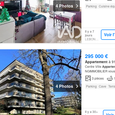
4 Photos
Parking
Cuisine éq
Il y a 7
Voir 
jours
LEBONCOIN
295 000 €
Appartement
à 91
Centre Ville
Apparte
NGIMMOBILIER vous pr
recherchée
Apparte
3
pièces
4 Photos
Parking
Cave
Terr
Il y a 30+
Voir