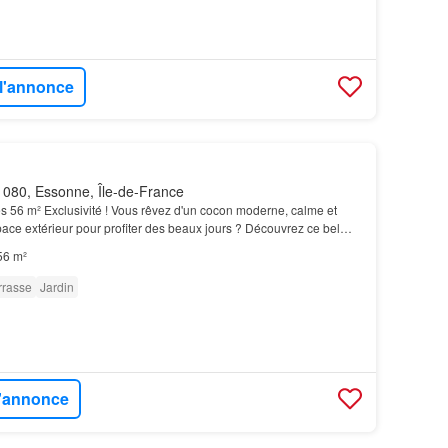
 l'annonce
080, Essonne, Île-de-France
s 56 m² Exclusivité ! Vous rêvez d'un cocon moderne, calme et
ce extérieur pour profiter des beaux jours ? Découvrez ce bel
ces de 56,18 m² situé au rez-de-jardin d'…
56 m²
rrasse
Jardin
l'annonce