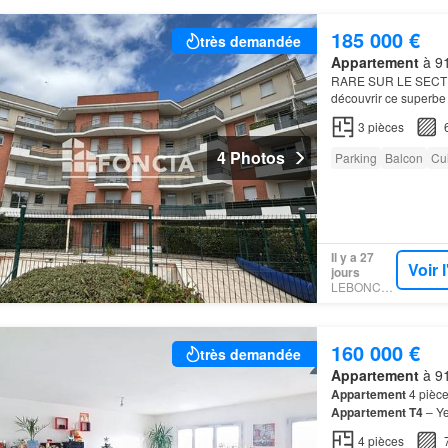
185 000 €
très demandée
Appartement
à 91
RARE SUR LE SEC
découvrir ce superb
résidence Entièreme
3
pièces
4 Photos
Parking
Balcon
Cu
Il y a 27
Voir 
jours
LEBONCOIN
160 000 €
très demandée
Appartement
à 91
Appartement
4 pièce
Appartement T4
– Ye
découvrez ce bel
app
4
pièces