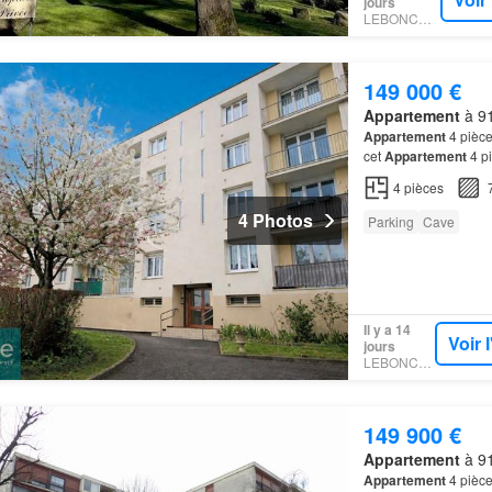
jours
LEBONCOIN
149 000 €
Appartement
à 91
Appartement
4 pièc
cet
Appartement
4 pi
Emplacement recherch
4
pièces
4 Photos
Parking
Cave
Il y a 14
Voir 
jours
LEBONCOIN
149 900 €
Appartement
à 91
Appartement
4 pièce