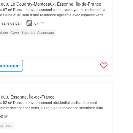
830, Le Coudray-Montceaux, Essonne, Île-de-France
s 67 m² Dans un environnement calme, verdoyant et recherché, à
e Seine et au sein d’une résidence agréable avec espaces verts,
artement
de 67 m² offrant confort et po…
1
salle de bain
67 m²
uipée
Cave
Sécurité
Ascenseur
l'annonce
000, Essonne, Île-de-France
s 52 m² Dans un environnement résidentiel particulièrement
me et ses espaces verts, au sein de la résidence sécurisée Villa
ent
de type
F2
avec bureau offre un cadre…
52 m²
censeur