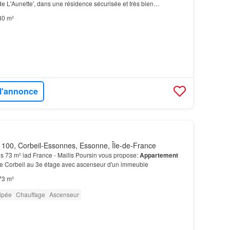
 L'Aunette', dans une résidence sécurisée et très bien
ouvrir ce très bel
appartement F4
baigné de lumièr…
80 m²
 l'annonce
100, Corbeil-Essonnes, Essonne, Île-de-France
s 73 m² iad France - Mailis Poursin vous propose:
Appartement
 de Corbeil au 3e étage avec ascenseur d'un immeuble
73 m²
ipée
Chauffage
Ascenseur