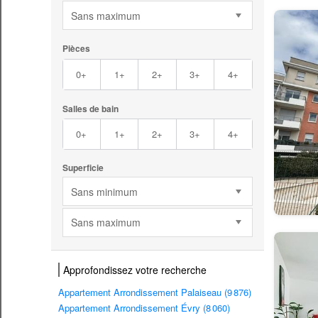
Sans maximum
Pièces
0+
1+
2+
3+
4+
Salles de bain
0+
1+
2+
3+
4+
Superficie
Sans minimum
Sans maximum
Approfondissez votre recherche
Appartement Arrondissement Palaiseau (9 876)
Appartement Arrondissement Évry (8 060)