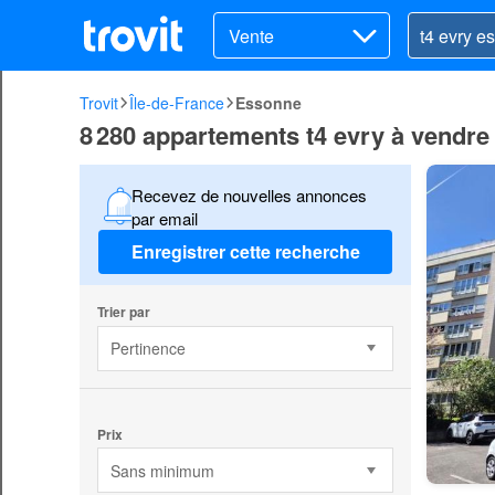
Vente
Trovit
Île-de-France
Essonne
8 280 appartements t4 evry à vendr
Recevez de nouvelles annonces
par email
Enregistrer cette recherche
Trier par
Pertinence
Prix
Sans minimum