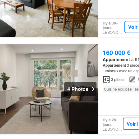
Il y a 30+
Voir
jours
LEBONCOIN
160 000 €
Appartement
à 91
Appartement
3 pièce
lumineux avec un espa
appartement
de 3 piè
3
pièces
4 Photos
Cuisine équipée
Te
Il y a 28
Voir 
jours
LEBONCOIN