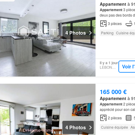
Appartement
à 91
Appartement
3 pièce
deux pas des bords d
découvrez ce bel
app
3
pièces
4 Photos
Parking
Cuisine éq
Il y a 1 jour
Voir 
LEBONCOIN
165 000 €
Appartement
à 91
Appartement
2 pièce
apprécié pour son cal
Rodin, cet
appartem
2
pièces
4 Photos
Cuisine équipée
As