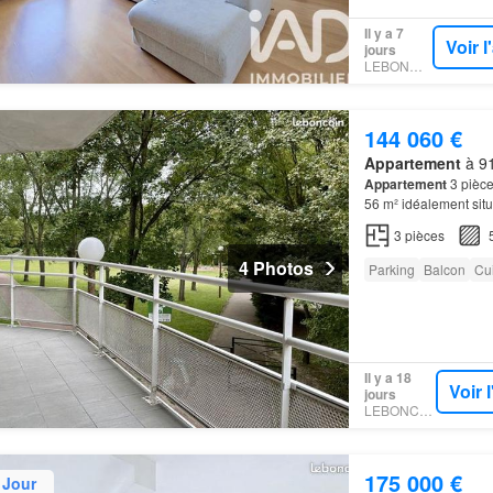
Il y a 7
Voir 
jours
LEBONCOIN
144 060 €
Appartement
à 91
Appartement
3 pièce
56 m² idéalement sit
3
pièces
4 Photos
Parking
Balcon
Cu
Il y a 18
Voir 
jours
LEBONCOIN
175 000 €
 Jour