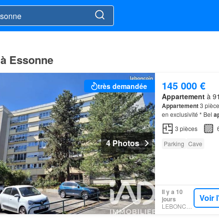
e à Essonne
145 000 €
très demandée
Appartement
à 91
Appartement
3 pièce
en exclusivité * Bel
a
cet
appartement
est 
3
pièces
4 Photos
Parking
Cave
Il y a 10
Voir 
jours
LEBONCOIN