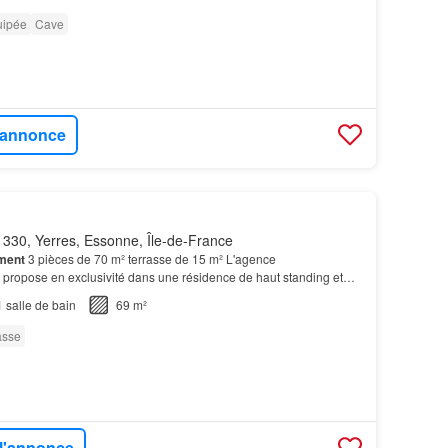
uipée
Cave
l'annonce
330, Yerres, Essonne, Île-de-France
ment
3 pièces de 70 m² terrasse de 15 m² L'agence
opose en exclusivité dans une résidence de haut standing et
ment
à raflaichir.chaudière récente au gaz…
1
salle de bain
69 m²
asse
 l'annonce