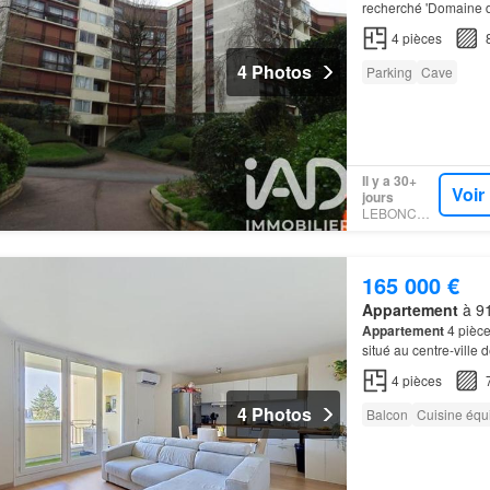
recherché 'Domaine de
entretenue, venez déc
4
pièces
4 Photos
Parking
Cave
Il y a 30+
Voir
jours
LEBONCOIN
165 000 €
Appartement
à 91
Appartement
4 pièce
situé au centre-ville
4
pièces
4 Photos
Balcon
Cuisine équ