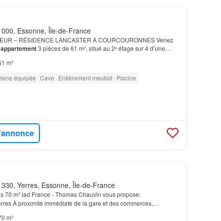
000, Essonne, Île-de-France
TEUR – RÉSIDENCE LANCASTER À COURCOURONNES Venez
e
appartement
3 pièces de 61 m², situé au 2ᵉ étage sur 4 d’une
nt vendu meublé, cet
appartement
est en excellent état et ne…
61 m²
isine équipée
Cave
Entièrement meublé
Piscine
l'annonce
330, Yerres, Essonne, Île-de-France
s 70 m² iad France - Thomas Chauvin vous propose:
rres À proximité immédiate de la gare et des commerces,
artement
situé en étage d’une résidence calme et bien entrete…
70 m²