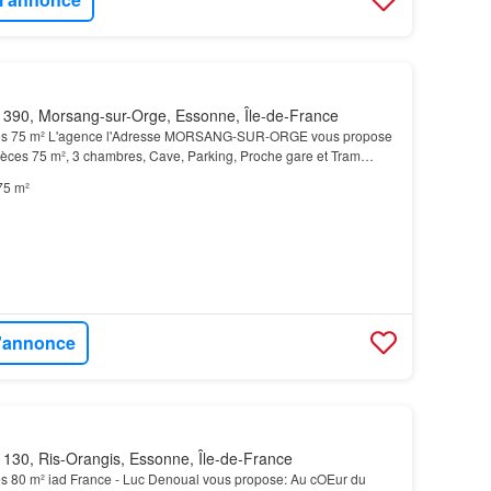
390, Morsang-sur-Orge, Essonne, Île-de-France
es 75 m² L'agence l'Adresse MORSANG-SUR-ORGE vous propose
èces 75 m², 3 chambres, Cave, Parking, Proche gare et Tram
é: À proximité du Tram 12 (Massy -
Évry
) Gare de S…
75 m²
l'annonce
130, Ris-Orangis, Essonne, Île-de-France
s 80 m² iad France - Luc Denoual vous propose: Au cOEur du