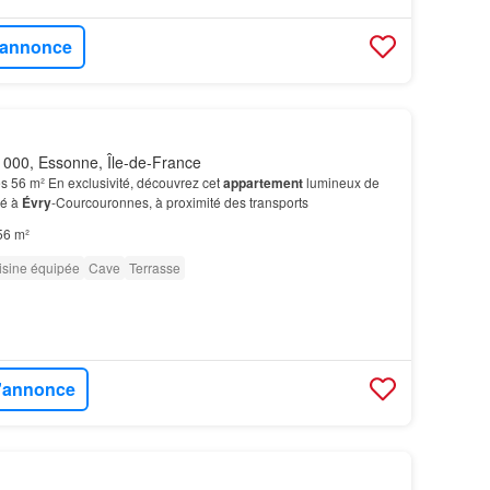
l'annonce
000, Essonne, Île-de-France
s 56 m² En exclusivité, découvrez cet
appartement
lumineux de
ué à
Évry
-Courcouronnes, à proximité des transports
56 m²
isine équipée
Cave
Terrasse
l'annonce