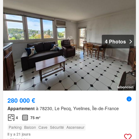
4 Photos
280 000 €
Appartement
à 78230, Le Pecq, Yvelines, Île-de-France
4
75 m²
Parking
Balcon
Cave
Sécurité
Ascenseur
Il y a 21 jours