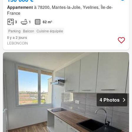
Appartement
à 78200, Mantes-la-Jolie, Yvelines, Île-de-
France
3
1
62 m²
Parking
Balcon
Cuisine équipée
Il y a 2 jours
LEBONCOIN
4 Photos