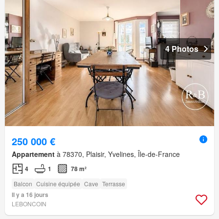
4 Photos
250 000 €
Appartement
à 78370, Plaisir, Yvelines, Île-de-France
4
1
78 m²
Balcon
Cuisine équipée
Cave
Terrasse
Il y a 16 jours
LEBONCOIN