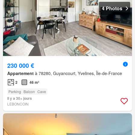
4 Photos
230 000 €
Appartement
à 78280, Guyancourt, Yvelines, Île-de-France
2
46 m²
Parking
Balcon
Cave
Il y a 30+ jours
LEBONCOIN