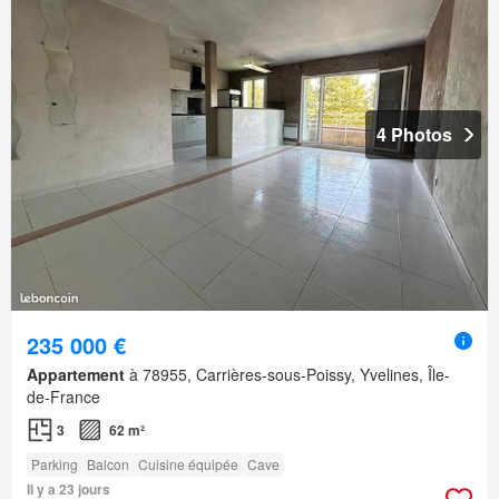
4 Photos
235 000 €
Appartement
à 78955, Carrières-sous-Poissy, Yvelines, Île-
de-France
3
62 m²
Parking
Balcon
Cuisine équipée
Cave
Il y a 23 jours