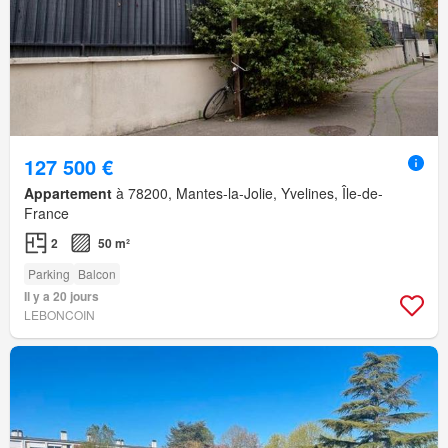
127 500 €
Appartement
à 78200, Mantes-la-Jolie, Yvelines, Île-de-
France
2
50 m²
Parking
Balcon
Il y a 20 jours
LEBONCOIN