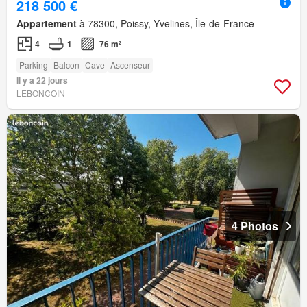
218 500 €
Appartement
à 78300, Poissy, Yvelines, Île-de-France
4
1
76 m²
Parking
Balcon
Cave
Ascenseur
Il y a 22 jours
LEBONCOIN
4 Photos