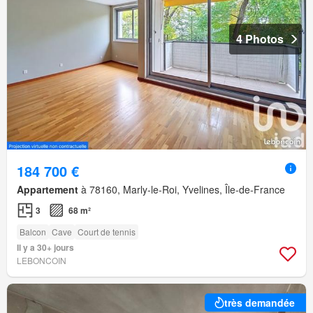
4 Photos
184 700 €
Appartement
à 78160, Marly-le-Roi, Yvelines, Île-de-France
3
68 m²
Balcon
Cave
Court de tennis
Il y a 30+ jours
LEBONCOIN
très demandée