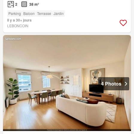
2
38 m²
Parking
Balcon
Terrasse
Jardin
Il y a 30+ jours
LEBONCOIN
4 Photos