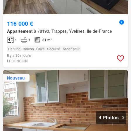
116 000 €
Appartement
à 78190, Trappes, Yvelines, Île-de-France
1
1
31 m²
Parking
Balcon
Cave
Sécurité
Ascenseur
Il y a 30+ jours
LEBONCOIN
Nouveau
4 Photos