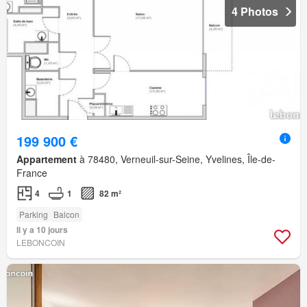
4 Photos
199 900 €
Appartement
à 78480, Verneuil-sur-Seine, Yvelines, Île-de-
France
4
1
82 m²
Parking
Balcon
Il y a 10 jours
LEBONCOIN