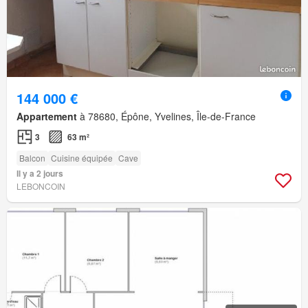
144 000 €
Appartement
à 78680, Épône, Yvelines, Île-de-France
3
63 m²
Balcon
Cuisine équipée
Cave
Il y a 2 jours
LEBONCOIN