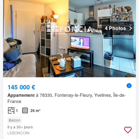
4 Photos
145 000 €
Appartement
à 78330, Fontenay-le-Fleury, Yvelines, Île-de-
France
1
26 m²
Balcon
Il y a 30+ jours
LEBONCOIN