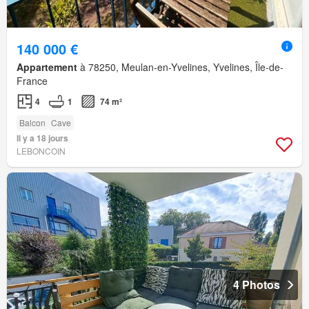
140 000 €
Appartement
à 78250, Meulan-en-Yvelines, Yvelines, Île-de-
France
4
1
74 m²
Balcon
Cave
Il y a 18 jours
LEBONCOIN
4 Photos