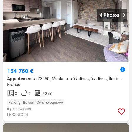
4 Photos
154 760 €
Appartement
à 78250, Meulan-en-Yvelines, Yvelines, Île-de-
France
2
1
40 m²
Parking
Balcon
Cuisine équipée
Il y a 30+ jours
LEBONCOIN