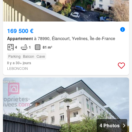
169 500 €
Appartement
à 78990, Élancourt, Yvelines, Île-de-France
4
1
81 m²
Parking
Balcon
Cave
Il y a 30+ jours
LEBONCOIN
4 Photos