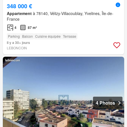
348 000 €
Appartement
à 78140, Vélizy-Villacoublay, Yvelines, Île-de-
France
4
87 m²
Parking
Balcon
Cuisine équipée
Terrasse
Il y a 30+ jours
LEBONCOIN
4 Photos